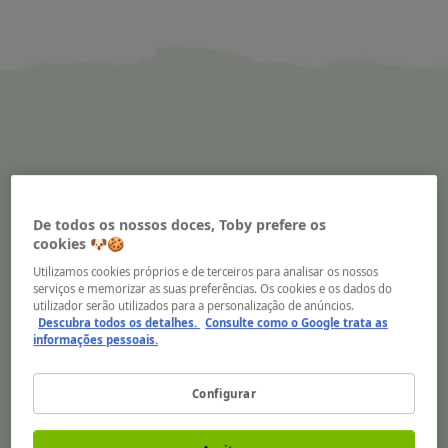
Fazer marcação é
De todos os nossos doces, Toby prefere os
muito fácil!
cookies 🐶🍪
Utilizamos cookies próprios e de terceiros para analisar os nossos
serviços e memorizar as suas preferências. Os cookies e os dados do
Encontre o seu Centro de Beleza favorito
utilizador serão utilizados para a personalização de anúncios.
Descubra todos os detalhes.
Consulte como o Google trata as
Reserve uma data
informações pessoais.
Marcação online
Configurar