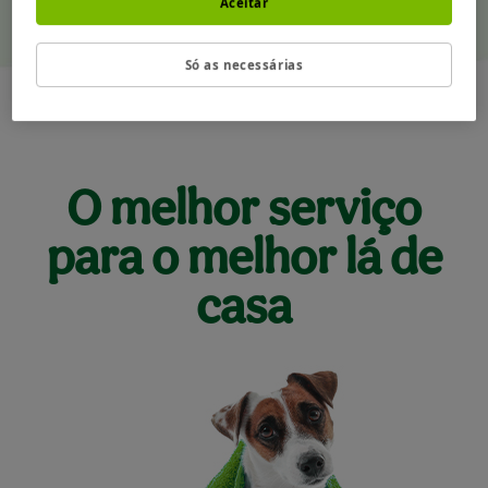
Aceitar
Só as necessárias
O melhor serviço
para o melhor lá de
casa