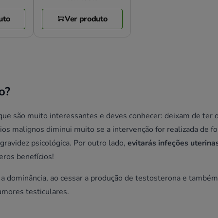
uto
Ver produto
o?
que são muito interessantes e deves conhecer: deixam de ter o
os malignos diminui muito se a intervenção for realizada de f
ravidez psicológica. Por outro lado,
evitarás infeções uterina
ros benefícios!
e a dominância, ao cessar a produção de testosterona e também
umores testiculares.