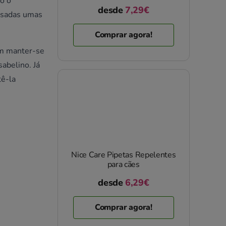
do o
desde
7,29€
assadas umas
Comprar agora!
am manter-se
sabelino. Já
tê-la
Nice Care Pipetas Repelentes
para cães
desde
6,29€
Comprar agora!