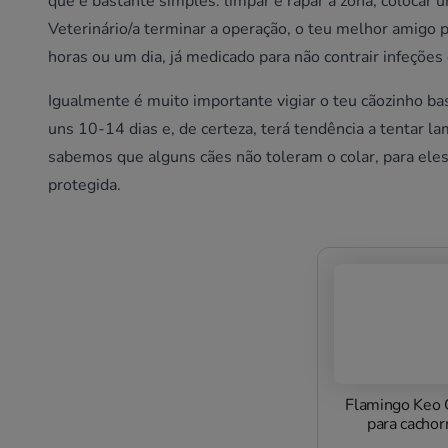
que é bastante simples: limpar e rapar a zona, colocar 
Veterinário/a terminar a operação, o teu melhor amigo 
horas ou um dia, já medicado para não contrair infeções 
Igualmente é muito importante vigiar o teu cãozinho b
uns 10-14 dias e, de certeza, terá tendência a tentar la
sabemos que alguns cães não toleram o colar, para eles
protegida.
Flamingo Keo 
para cachor