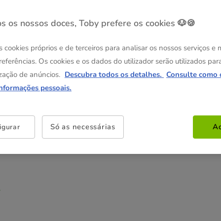
s os nossos doces, Toby prefere os cookies 🐶🍪
s cookies próprios e de terceiros para analisar os nossos serviços e
referências. Os cookies e os dados do utilizador serão utilizados par
zação de anúncios.
Descubra todos os detalhes.
Consulte como 
informações pessoais.
 cães
Só as necessárias
Ac
igurar
?