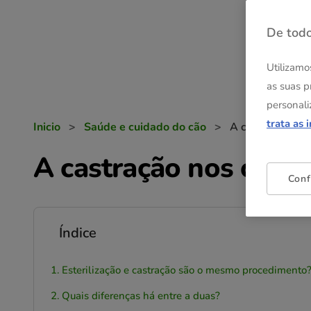
De todo
Utilizamo
as suas p
personali
trata as 
Inicio
>
Saúde e cuidado do cão
>
A castração nos
A castração nos cães
Conf
Índice
Esterilização e castração são o mesmo procedimento
Quais diferenças há entre a duas?