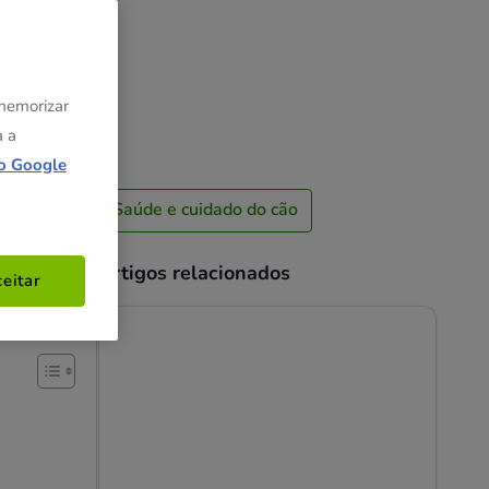
 memorizar
a a
o Google
Saúde e cuidado do cão
Artigos relacionados
eitar