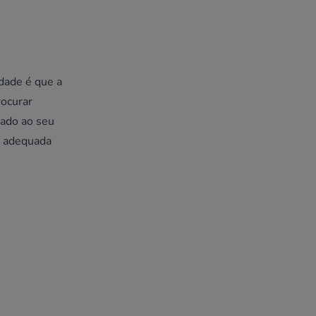
rdade é que a
rocurar
tado ao seu
s adequada