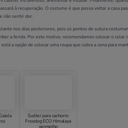
um cateter intravenoso, anestesiar e intubar. Finalmente, quan
passará à recuperação. O costume é que possa voltar a casa p
e não sentir dor.
astante nos dias posteriores, pois os pontos de sutura costum
mber a ferida. Por este motivo, recomendamos colocar o colar i
 está a opção de colocar uma roupa que cubra a zona para man
Gaiola
Suéter para cachorro
ros
Freedog ECO Himalaya
vermelho