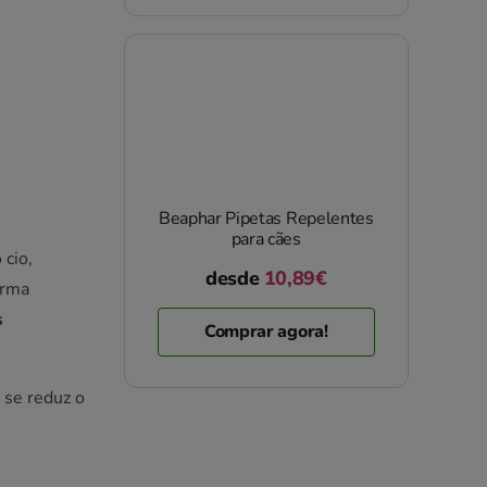
Beaphar Pipetas Repelentes
para cães
 cio,
desde
10,89€
orma
s
Comprar agora!
 se reduz o