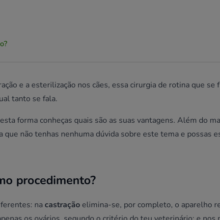
ão?
ção e a esterilização nos cães, essa cirurgia de rotina que se 
al tanto se fala.
desta forma conheças quais são as suas vantagens. Além do ma
ra que não tenhas nenhuma dúvida sobre este tema e possas e
smo procedimento?
iferentes: na
castração
elimina-se, por completo, o aparelho r
apenas os ovários, segundo o critério do teu veterinário; e nos