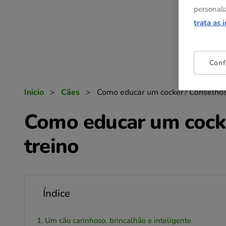
personali
trata as 
Conf
Inicio
>
Cães
>
Como educar um cocker? Conselhos 
Como educar um cocke
treino
Índice
Um cão carinhoso, brincalhão e inteligente