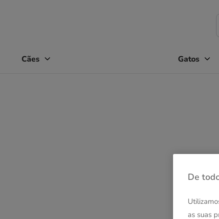
Cães
Gatos
De todo
Utilizamo
as suas p