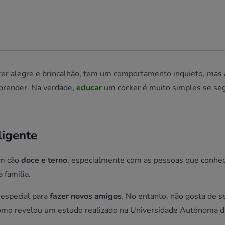
ráter alegre e brincalhão, tem um comportamento inquieto, ma
aprender. Na verdade,
educar
um cocker é muito simples se se
ligente
um cão
doce e terno
, especialmente com as pessoas que conhece
 família.
especial para
fazer novos amigos
. No entanto, não gosta de s
 como revelou um estudo realizado na Universidade Autónoma d