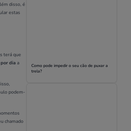
Além disso, é
ular estas
os terá que
por dia
a
Como pode impedir o seu cão de puxar a
trela?
isso,
ímulo podem-
s momentos
seu chamado