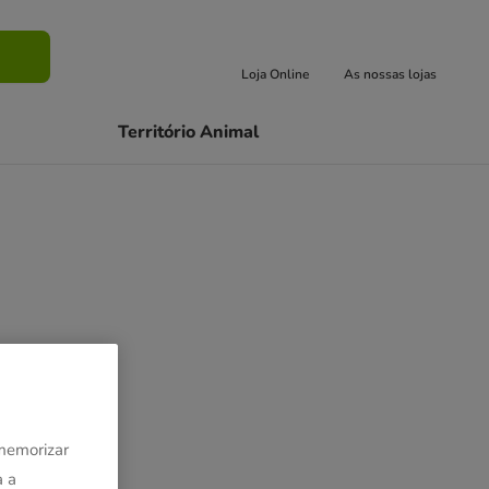
Buscar
Loja Online
As nossas lojas
Território Animal
 memorizar
a a