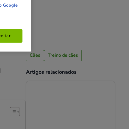
o Google
eitar
Cães
Treino de cães
u
Artigos relacionados