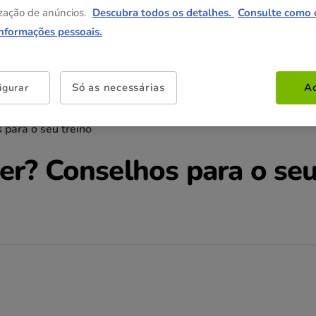
zação de anúncios.
Descubra todos os detalhes.
Consulte como 
informações pessoais.
Só as necessárias
Ac
igurar
para o seu treino
r? Conselhos para o se