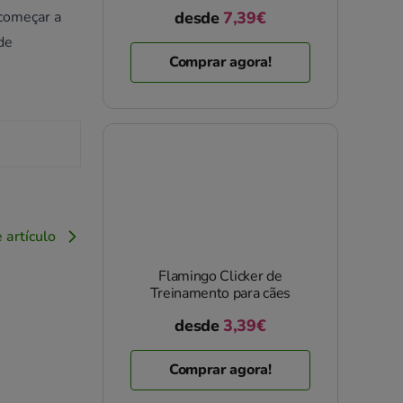
 começar a
desde
7,39€
de
Comprar agora!
 artículo
Flamingo Clicker de
Treinamento para cães
desde
3,39€
Comprar agora!