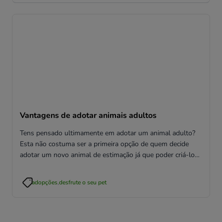
Vantagens de adotar animais adultos
Tens pensado ultimamente em adotar um animal adulto?
Esta não costuma ser a primeira opção de quem decide
adotar um novo animal de estimação já que poder criá-lo
desde filhote é em geral o maior motivo.
adopções
,
desfrute o seu pet