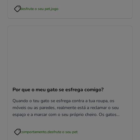
desfrute o seu pet
,
jogo
Por que o meu gato se esfrega comigo?
Quando o teu gato se esfrega contra a tua roupa, os
móveis ou as paredes, realmente está a reclamar o seu
espaço e a marcar com o seu próprio cheiro. Os gatos
precisam de assegurar o território para se sentirem
confortáveis e a salvo.
comportamento
,
desfrute o seu pet