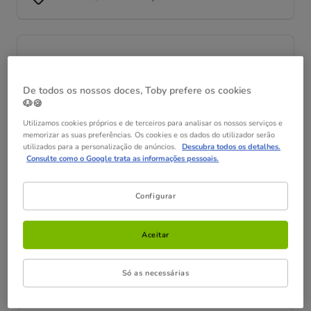
De todos os nossos doces, Toby prefere os cookies
🐶🍪
Utilizamos cookies próprios e de terceiros para analisar os nossos serviços e
memorizar as suas preferências. Os cookies e os dados do utilizador serão
utilizados para a personalização de anúncios.
Descubra todos os detalhes.
Consulte como o Google trata as informações pessoais.
Os brinquedos e os nossos gatos
Configurar
A brincadeira é parte da natureza do nosso gato e quase
todas as atividades diárias podem tornar-se em um
momento...
Aceitar
comportamento
,
desfrute o seu pet
Só as necessárias