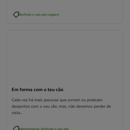
deve ser mantido dentro do carro, para que não fique
stressado e cause problemas.
desfrute o seu pet
,
viagens
Em forma com o teu cão
Cada vez há mais pessoas que correm ou praticam
desportos com o seu cão, mas, não devemos perder de
vista...
adestramento
,
desfrute o seu pet