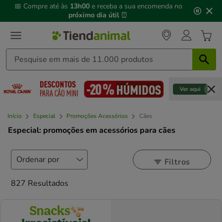
3
📅 Compre até às
13h00
e receba a sua encomenda no
de
próximo dia útil
⏰
3,
mensagem,
Início
Especial
Promoções Acessórios
Cães
Especial: promoções em acessórios para cães
Filtros
827 Resultados