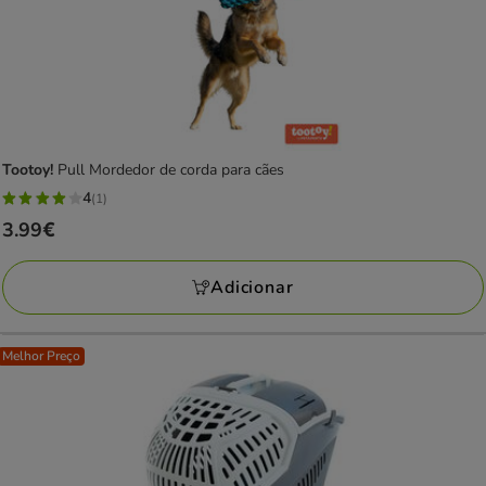
Tootoy!
Pull Mordedor de corda para cães
4
(1)
4
Preço
3.99€
estrelas
3.99€
com
Adicionar
1
avaliações
Melhor Preço