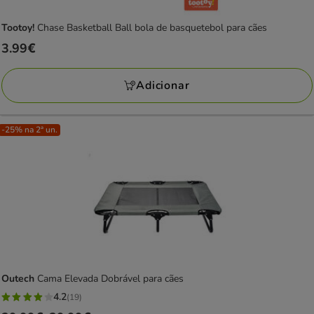
Tootoy!
Chase Basketball Ball bola de basquetebol para cães
Preço
3.99€
3.99€
Adicionar
-25% na 2ª un.
Outech
Cama Elevada Dobrável para cães
4.2
(19)
4.2