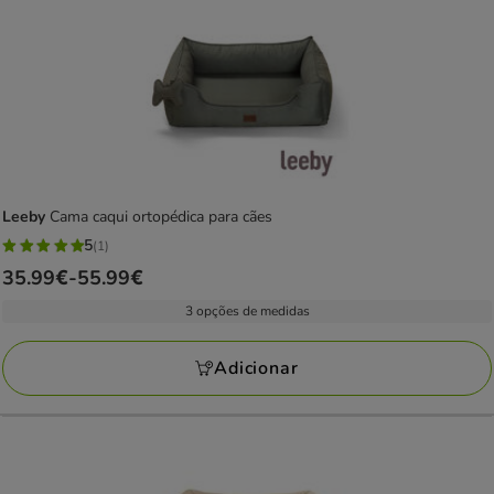
Leeby
Cama caqui ortopédica para cães
5
(1)
5
Preço
35.99€
-
55.99€
estrelas
de
com
3 opções de medidas
35.99€
1
a
avaliações
Adicionar
55.99€