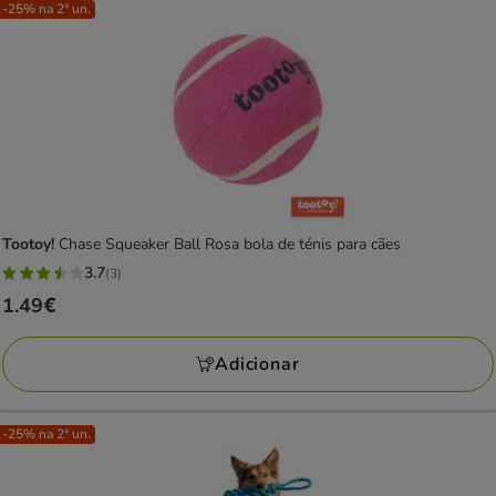
-25% na 2ª un.
Tootoy!
Chase Squeaker Ball Rosa bola de ténis para cães
3.7
(3)
3.7
Preço
1.49€
estrelas
1.49€
com
Adicionar
3
avaliações
-25% na 2ª un.