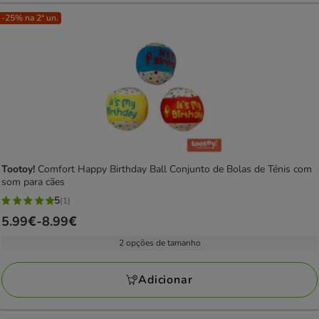
-25% na 2ª un.
Tootoy!
Comfort Happy Birthday Ball Conjunto de Bolas de Ténis com
som para cães
5
(1)
5
Preço
5.99€
-
8.99€
estrelas
de
com
2 opções de tamanho
5.99€
1
a
avaliações
Adicionar
8.99€