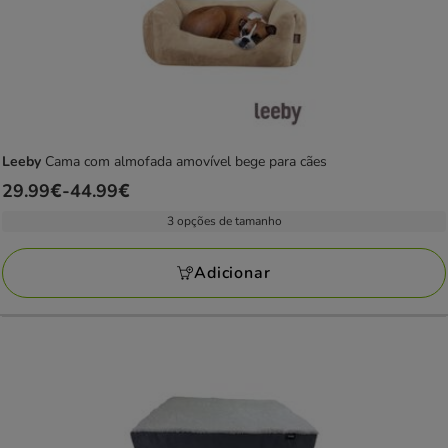
Leeby
Cama com almofada amovível bege para cães
Preço
29.99€
-
44.99€
de
3 opções de tamanho
29.99€
a
Adicionar
44.99€