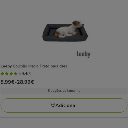
Leeby
Colchão Macio Preto para cães
4.4
(7)
4.4
Preço
8.99€
-
28.99€
estrelas
de
com
6 opções de tamanho
8.99€
7
a
avaliações
Adicionar
28.99€