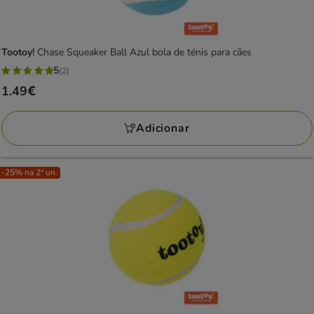
Tootoy!
Chase Squeaker Ball Azul bola de ténis para cães
5
(2)
5
Preço
1.49€
estrelas
1.49€
com
Adicionar
2
avaliações
-25% na 2ª un.