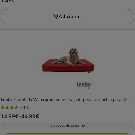
Preço
1.49€
estrelas
1.49€
com
Adicionar
1
avaliações
Leeby
Almofada Waterproof vermelha anti-pelos vermelha para cães
4
(1)
4
Preço
14.99€
-
44.99€
estrelas
de
com
6 opções de tamanho
14.99€
1