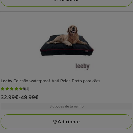
Leeby
Colchão waterproof Anti Pelos Preto para cães
5
(4)
5
Preço
32.99€
-
49.99€
estrelas
de
com
3 opções de tamanho
32.99€
4
a
avaliações
Adicionar
49.99€