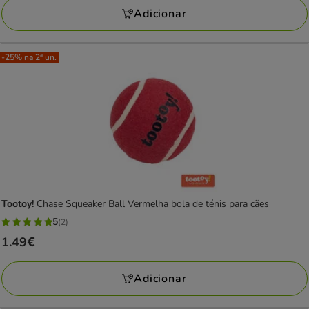
a
avaliações
Adicionar
44.99€
-25% na 2ª un.
Tootoy!
Chase Squeaker Ball Vermelha bola de ténis para cães
5
(2)
5
Preço
1.49€
estrelas
1.49€
com
Adicionar
2
avaliações