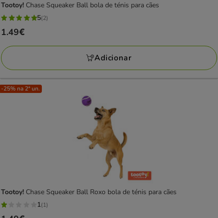
Tootoy!
Chase Squeaker Ball bola de ténis para cães
5
(2)
5
Preço
1.49€
estrelas
1.49€
com
Adicionar
2
avaliações
-25% na 2ª un.
Tootoy!
Chase Squeaker Ball Roxo bola de ténis para cães
1
(1)
1