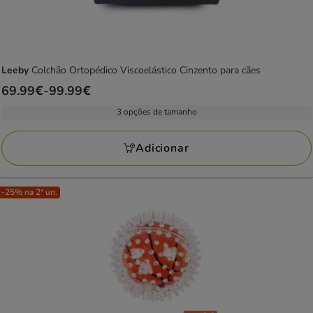
Leeby
Colchão Ortopédico Viscoelástico Cinzento para cães
Preço
69.99€
-
99.99€
de
3 opções de tamanho
69.99€
a
Adicionar
99.99€
-25% na 2ª un.