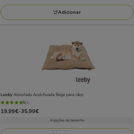
1.99€
1
a
avaliações
Adicionar
4.99€
Leeby
Almofada Acolchoada Bege para cães
5
(1)
5
Preço
19.99€
-
35.99€
estrelas
de
com
4 opções de tamanho
19.99€
1
a