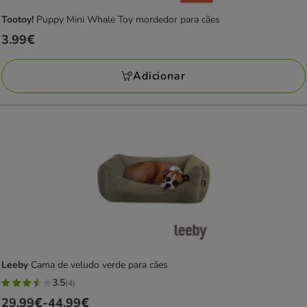
Tootoy!
Puppy Mini Whale Toy mordedor para cães
Preço
3.99€
3.99€
Adicionar
Leeby
Cama de veludo verde para cães
3.5
(4)
3.5
Preço
29.99€
-
44.99€
estrelas