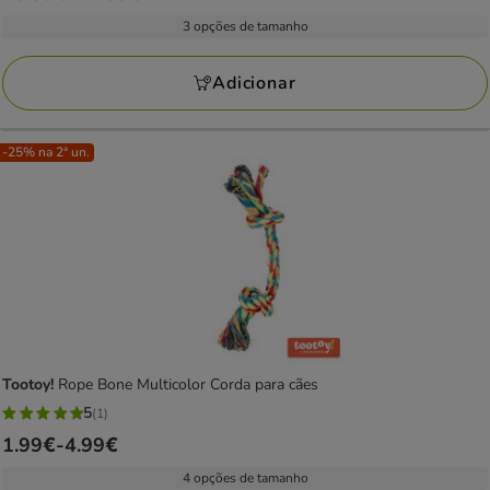
de
com
3 opções de tamanho
29.99€
4
a
avaliações
Adicionar
44.99€
-25% na 2ª un.
Tootoy!
Rope Bone Multicolor Corda para cães
5
(1)
5
Preço
1.99€
-
4.99€
estrelas
de
com
4 opções de tamanho