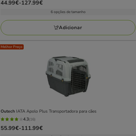
Preço
44.99€
-
127.99€
estrelas
de
com
6 opções de tamanho
44.99€
29
a
avaliações
Adicionar
127.99€
Melhor Preço
Outech
IATA Apolo Plus Transportadora para cães
4.3
(16)
4.3
Preço
55.99€
-
111.99€
estrelas
de