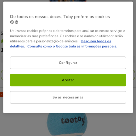
De todos os nossos doces, Toby prefere os cookies
🐶🍪
Utilizamos cookies próprios e de terceiros para analisar os nossos serviços e
Summer Vibes
Fresh Pool Piscina Vermelha para cães
memorizar as suas preferências. Os cookies e os dados do utilizador serão
4.8
(13)
utilizados para a personalização de anúncios.
Descubra todos os
4.8
detalhes.
Consulte como o Google trata as informações pessoais.
Preço
16.99€
-
39.99€
estrelas
de
com
3 opções de tamanho
Configurar
16.99€
13
a
avaliações
Adicionar
39.99€
Aceitar
-25% na 2ª un.
Só as necessárias