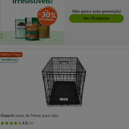
Não perca esta promoção!
Ver Produtos
Melhor Preço
Tendência
Outech
Jaula de Metal para cães
4.8
(29)
4.8