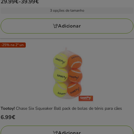
Preço
29.99€
-
39.99€
estrelas
de
com
3 opções de tamanho
29.99€
19
a
avaliações
Adicionar
39.99€
-25% na 2ª un.
Tootoy!
Chase Six Squeaker Ball pack de bolas de ténis para cães
Preço
6.99€
6.99€
Adicionar