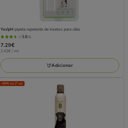
Yes!pH
pipeta repelente de insetos para cães
3.8
(5)
3.8
Preço
7.29€
estrelas
2.43€
2.43€ / ml
7.29€
com
por
5
ML
Adicionar
avaliações
-40% na 2ª un.