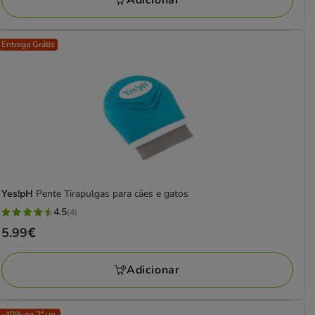
Adicionar
avaliações
Entrega Grátis
Yes!pH
Pente Tirapulgas para cães e gatos
4.5
(4)
4.5
Preço
5.99€
estrelas
5.99€
com
Adicionar
4
avaliações
-40% na 2ª un.