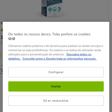
Yes!pH
Spray Dental para cães e gatos
3.9
(14)
3.9
De todos os nossos doces, Toby prefere os cookies
Preço
10.99€
estrelas
🐶🍪
109.90€
109.90€ / l
10.99€
com
Utilizamos cookies próprios e de terceiros para analisar os nossos serviços e
por
14
memorizar as suas preferências. Os cookies e os dados do utilizador serão
L
utilizados para a personalização de anúncios.
Descubra todos os
Adicionar
avaliações
detalhes.
Consulte como o Google trata as informações pessoais.
Tendência
Configurar
Aceitar
Só as necessárias