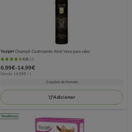
Yes!pH
Champô Cicatrizante Aloé Vera para cães
4.6
(22)
4.6
Preço
6.99€
-
14.99€
estrelas
14.99€
Desde 14.99€ / l
de
com
por
6.99€
2 opções de formato
22
L
a
avaliações
14.99€
Adicionar
Tendência