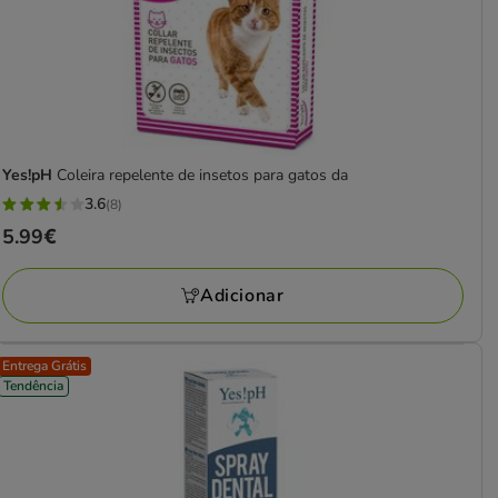
Yes!pH
Coleira repelente de insetos para gatos da
3.6
(8)
3.6
Preço
5.99€
estrelas
5.99€
com
Adicionar
8
avaliações
Entrega Grátis
Tendência