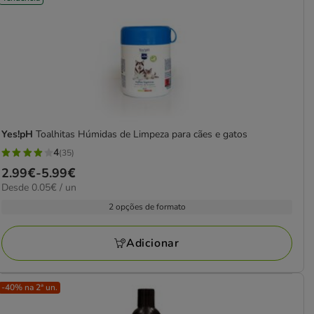
Yes!pH
Toalhitas Húmidas de Limpeza para cães e gatos
4
(35)
4
Preço
2.99€
-
5.99€
estrelas
0.05€
Desde 0.05€ / un
de
com
por
2.99€
2 opções de formato
35
UN
a
avaliações
5.99€
Adicionar
-40% na 2ª un.