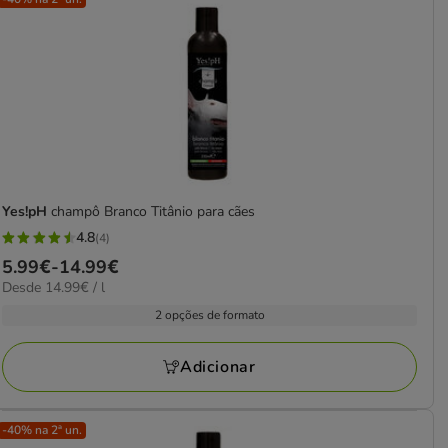
Yes!pH
champô Branco Titânio para cães
4.8
(4)
4.8
Preço
5.99€
-
14.99€
estrelas
14.99€
Desde 14.99€ / l
de
com
por
5.99€
2 opções de formato
4
L
a
avaliações
14.99€
Adicionar
-40% na 2ª un.