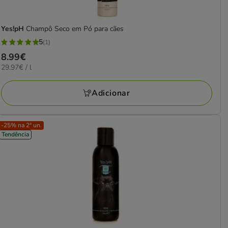
Yes!pH
Champô Seco em Pó para cães
5
(1)
5
Preço
8.99€
estrelas
29.97€
29.97€ / l
8.99€
com
por
1
L
Adicionar
avaliações
-25% na 2ª un.
Tendência