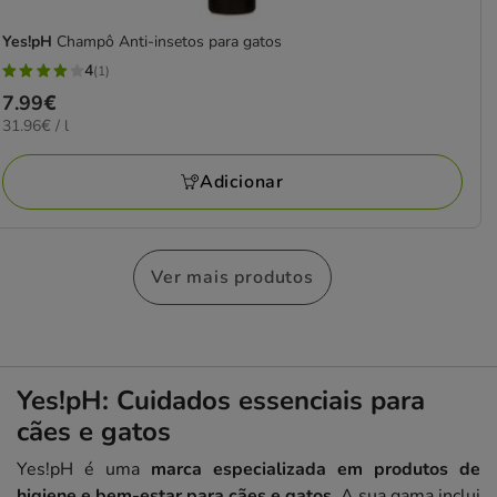
Yes!pH
Champô Anti-insetos para gatos
4
(1)
4
Preço
7.99€
estrelas
31.96€
31.96€ / l
7.99€
com
por
1
L
Adicionar
avaliações
Ver mais produtos
Yes!pH: Cuidados essenciais para
cães e gatos
Yes!pH é uma
marca especializada em produtos de
higiene e bem-estar para cães e gatos
. A sua gama inclui