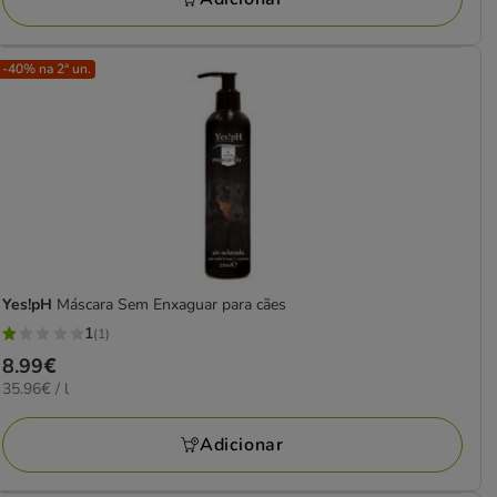
avaliações
-40% na 2ª un.
Yes!pH
Máscara Sem Enxaguar para cães
1
(1)
1
Preço
8.99€
estrelas
35.96€
35.96€ / l
8.99€
com
por
1
L
Adicionar
avaliações