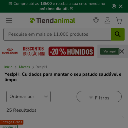
3
📅 Compre até às
13h00
e receba a sua encomenda no
de
próximo dia útil
⏰
3,
mensagem,
Início
Marcas
Yes!pH
Yes!pH: Cuidados para manter o seu patudo saudável e
limpo
Filtros
25 Resultados
Entrega Grátis
Tendência