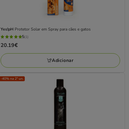
Yes!pH
Protetor Solar em Spray para cães e gatos
5
(1)
5
Preço
20.19€
estrelas
20.19€
com
Adicionar
1
avaliações
-40% na 2ª un.