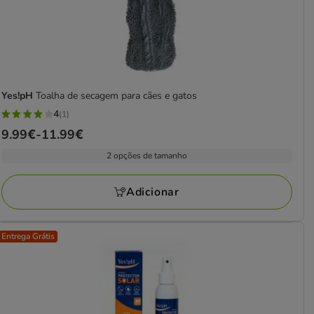
Yes!pH
Toalha de secagem para cães e gatos
4
(1)
4
Preço
9.99€
-
11.99€
estrelas
de
com
2 opções de tamanho
9.99€
1
a
avaliações
Adicionar
11.99€
Entrega Grátis