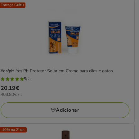
Entrega Grátis
Yes!pH
Yes!Ph Protetor Solar em Creme para cães e gatos
5
(2)
5
Preço
20.19€
estrelas
403.80€
403.80€ / l
20.19€
com
por
2
L
Adicionar
avaliações
-40% na 2ª un.