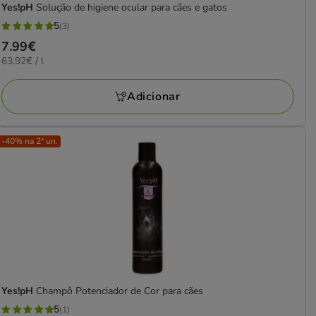
Yes!pH
Solução de higiene ocular para cães e gatos
5
(3)
5
Preço
7.99€
estrelas
63.92€
63.92€ / l
7.99€
com
por
3
L
Adicionar
avaliações
-40% na 2ª un.
Yes!pH
Champô Potenciador de Cor para cães
5
(1)