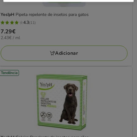
Yes!pH
Pipeta repelente de insetos para gatos
4.3
(11)
4.3
Preço
7.29€
estrelas
2.43€
2.43€ / ml
7.29€
com
por
11
ML
Adicionar
avaliações
Tendência