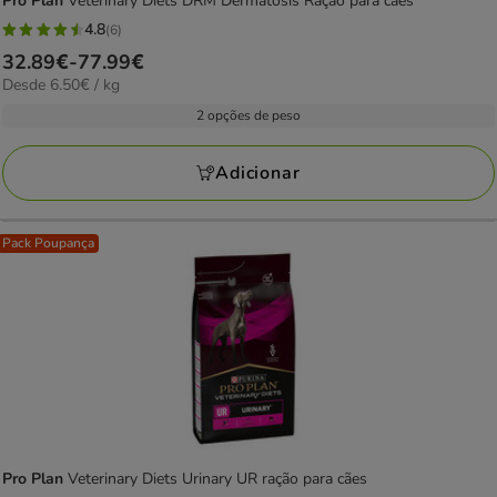
Pro Plan
Veterinary Diets DRM Dermatosis Ração para cães
4.8
(6)
4.8
Preço
32.89€
-
77.99€
estrelas
6.50€
Desde 6.50€ / kg
de
com
por
32.89€
2 opções de peso
6
KG
a
avaliações
77.99€
Adicionar
Pack Poupança
Pro Plan
Veterinary Diets Urinary UR ração para cães