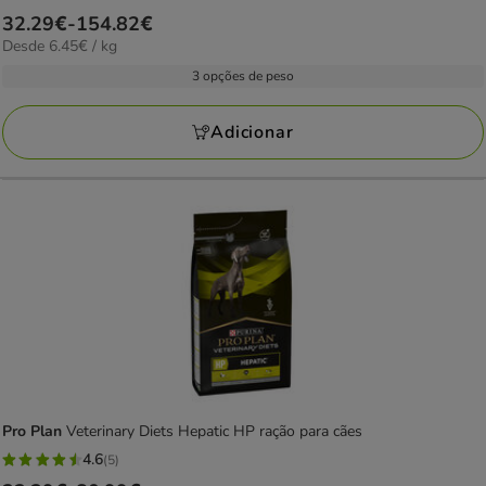
5
Preço
32.29€
-
154.82€
estrelas
6.45€
Desde 6.45€ / kg
de
com
por
32.29€
3 opções de peso
10
kg
a
avaliações
154.82€
Adicionar
Pro Plan
Veterinary Diets Hepatic HP ração para cães
4.6
(5)
4.6