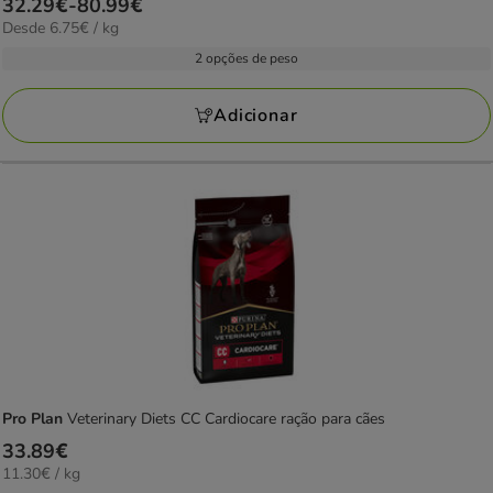
Preço
32.29€
-
80.99€
estrelas
6.75€
Desde 6.75€ / kg
de
com
por
32.29€
2 opções de peso
5
kg
a
avaliações
80.99€
Adicionar
Pro Plan
Veterinary Diets CC Cardiocare ração para cães
Preço
33.89€
11.30€
11.30€ / kg
33.89€
por