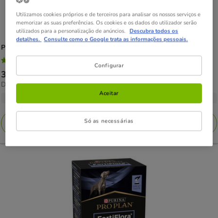
🐶🍪
Utilizamos cookies próprios e de terceiros para analisar os nossos serviços e
memorizar as suas preferências. Os cookies e os dados do utilizador serão
utilizados para a personalização de anúncios.
Descubra todos os
detalhes.
Consulte como o Google trata as informações pessoais.
Pro Plan
Veterinary Diets Obesity Management ração para cães
4.8
(8)
4.8
Configurar
Preço
32.89€
-
143.06€
estrelas
5.96€
Desde 5.96€ / kg
de
com
por
Aceitar
32.89€
3 opções de peso
8
kg
a
avaliações
143.06€
Só as necessárias
Adicionar