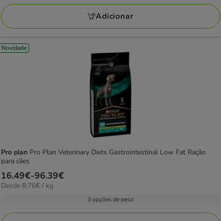
KG
Adicionar
Novidade
Pro plan
Pro Plan Veterinary Diets Gastrointestinal Low Fat Ração
para cães
Preço
16.49€
-
96.39€
8.76€
Desde 8.76€ / kg
de
por
16.49€
3 opções de peso
KG
a