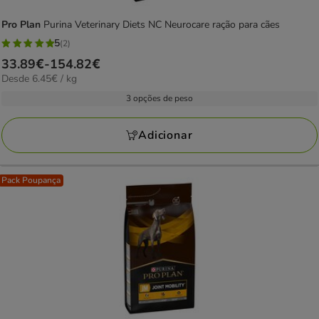
Pro Plan
Purina Veterinary Diets NC Neurocare ração para cães
5
(2)
5
Preço
33.89€
-
154.82€
estrelas
6.45€
Desde 6.45€ / kg
de
com
por
33.89€
3 opções de peso
2
kg
a
avaliações
154.82€
Adicionar
Pack Poupança