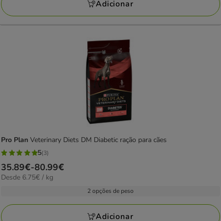
96.39€
Adicionar
Pro Plan
Veterinary Diets DM Diabetic ração para cães
5
(3)
5
Preço
35.89€
-
80.99€
estrelas
6.75€
Desde 6.75€ / kg
de
com
por
35.89€
2 opções de peso
3
kg
a
avaliações
80.99€
Adicionar