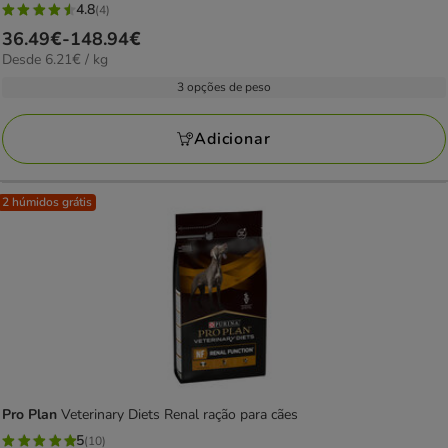
4.8
(4)
4.8
Preço
36.49€
-
148.94€
estrelas
6.21€
Desde 6.21€ / kg
de
com
por
36.49€
3 opções de peso
4
kg
a
avaliações
148.94€
Adicionar
2 húmidos grátis
Pro Plan
Veterinary Diets Renal ração para cães
5
(10)