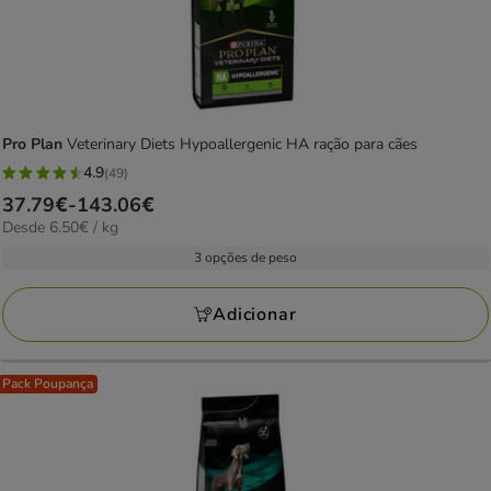
Pro Plan
Veterinary Diets Hypoallergenic HA ração para cães
4.9
(49)
4.9
Preço
37.79€
-
143.06€
estrelas
6.50€
Desde 6.50€ / kg
de
com
por
37.79€
3 opções de peso
49
kg
a
avaliações
143.06€
Adicionar
Pack Poupança