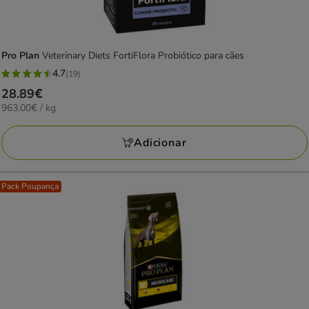
Pro Plan
Veterinary Diets FortiFlora Probiótico para cães
4.7
(19)
4.7
Preço
28.89€
estrelas
963.00€
963.00€ / kg
28.89€
com
por
19
KG
Adicionar
avaliações
Pack Poupança