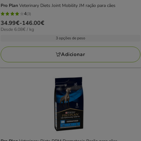
Pro Plan
Veterinary Diets Joint Mobility JM ração para cães
4
(3)
4
Preço
34.99€
-
146.00€
estrelas
6.08€
Desde 6.08€ / kg
de
com
por
34.99€
3 opções de peso
3
kg
a
avaliações
146.00€
Adicionar