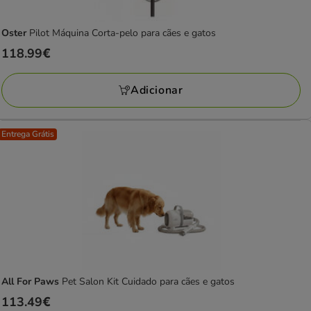
Oster
Pilot Máquina Corta-pelo para cães e gatos
Preço
118.99€
118.99€
Adicionar
Entrega Grátis
All For Paws
Pet Salon Kit Cuidado para cães e gatos
Preço
113.49€