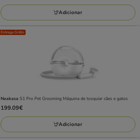
113.49€
Adicionar
Entrega Grátis
Neakasa
S1 Pro Pet Grooming Máquina de tosquiar cães e gatos
Preço
199.09€
199.09€
Adicionar