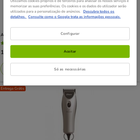
Utilizamos cookies próprios e de terceiros para analisar os nossos serviços e
memorizar as suas preferências. Os cookies e os dados do utilizador serão
utilizados para a personalização de anúncios.
Descubra todos os
detalhes.
Consulte como o Google trata as informações pessoais.
Configurar
Artero
Premium Máquina Corta-pelo para cães
5
(2)
5
Preço
194.99€
Aceitar
estrelas
194.99€
com
Adicionar
2
Só as necessárias
avaliações
Entrega Grátis