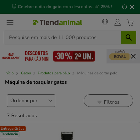
3
📅 Compre até às
13h00
e receba a sua encomenda no
de
próximo dia útil
⏰
3,
mensagem,
Início
Gatos
Produtos para pêlo
Máquinas de cortar pelo
Máquina de tosquiar gatos
Filtros
7 Resultados
Entrega Grátis
Tendência