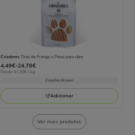
Criadores
Tiras de Frango e Peixe para cães
Preço
4.49€
-
24.78€
41.30€
Desde 41.30€ / kg
de
por
4.49€
2 opções de peso
kg
a
24.78€
Adicionar
Ver mais produtos