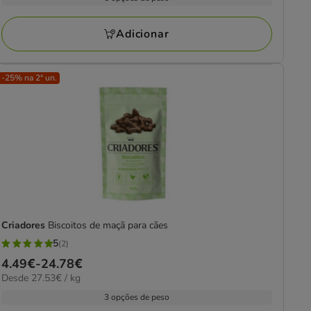
7
kg
a
avaliações
12.64€
Adicionar
-25% na 2ª un.
Criadores
Biscoitos de maçã para cães
5
(2)
5
Preço
4.49€
-
24.78€
estrelas
27.53€
Desde 27.53€ / kg
de
com
por
4.49€
3 opções de peso
2
kg