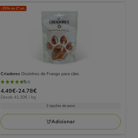
-25% na 2ª un.
Criadores
Ossinhos de Frango para cães
5
(4)
5
Preço
4.49€
-
24.78€
estrelas
41.30€
Desde 41.30€ / kg
de
com
por
4.49€
2 opções de peso
4
kg
a
avaliações
24.78€
Adicionar