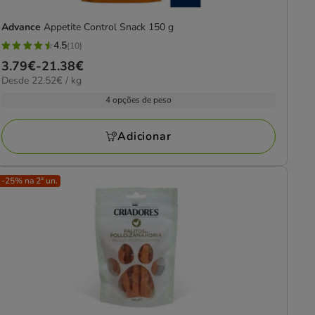
Advance
Appetite Control Snack 150 g
4.5
(10)
4.5
Preço
3.79€
-
21.38€
estrelas
22.52€
Desde 22.52€ / kg
de
com
por
3.79€
4 opções de peso
10
kg
a
avaliações
21.38€
Adicionar
-25% na 2ª un.