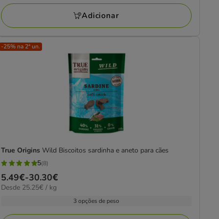
a
avaliações
24.78€
Adicionar
-25% na 2ª un.
True Origins
Wild Biscoitos sardinha e aneto para cães
5
(8)
5
Preço
5.49€
-
30.30€
estrelas
25.25€
Desde 25.25€ / kg
de
com
por
5.49€
3 opções de peso
8
kg
a
avaliações