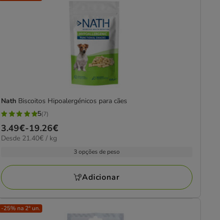
Nath
Biscoitos Hipoalergénicos para cães
5
(7)
5
Preço
3.49€
-
19.26€
estrelas
21.40€
Desde 21.40€ / kg
de
com
por
3.49€
3 opções de peso
7
kg
a
avaliações
19.26€
Adicionar
-25% na 2ª un.