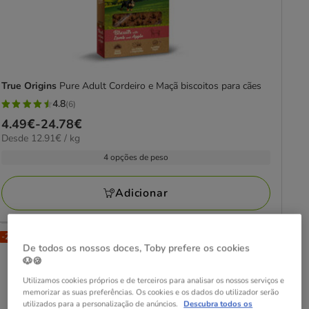
True Origins
Pure Adult Cordeiro e Maçã biscoitos para cães
4.8
(6)
4.8
Preço
4.49€
-
24.78€
estrelas
12.91€
Desde 12.91€ / kg
de
com
por
4.49€
4 opções de peso
6
kg
a
avaliações
24.78€
Adicionar
-25% na 2ª un.
De todos os nossos doces, Toby prefere os cookies
🐶🍪
Utilizamos cookies próprios e de terceiros para analisar os nossos serviços e
memorizar as suas preferências. Os cookies e os dados do utilizador serão
utilizados para a personalização de anúncios.
Descubra todos os