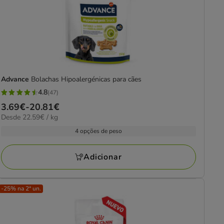
Advance
Bolachas Hipoalergénicas para cães
4.8
(47)
4.8
Preço
3.69€
-
20.81€
estrelas
22.59€
Desde 22.59€ / kg
de
com
por
3.69€
4 opções de peso
47
kg
a
avaliações
20.81€
Adicionar
-25% na 2ª un.