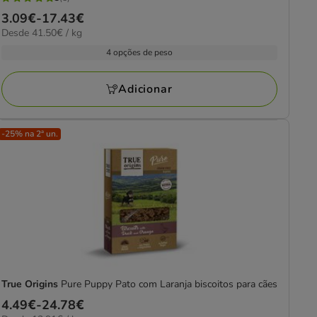
5
Preço
3.09€
-
17.43€
estrelas
41.50€
Desde 41.50€ / kg
de
com
por
3.09€
4 opções de peso
5
kg
a
avaliações
17.43€
Adicionar
-25% na 2ª un.
True Origins
Pure Puppy Pato com Laranja biscoitos para cães
Preço
4.49€
-
24.78€