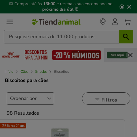
3
📅 Compre até às
13h00
e receba a sua encomenda no
de
próximo dia útil
⏰
3,
mensagem,
Início
Cães
Snacks
Biscoitos
Biscoitos para cães
Filtros
98 Resultados
-25% na 2ª un.