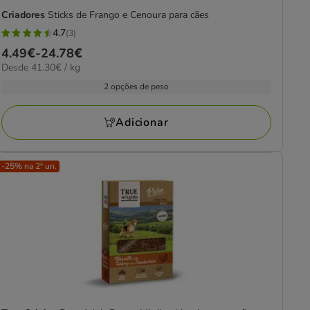
Criadores
Sticks de Frango e Cenoura para cães
4.7
(3)
4.7
Preço
4.49€
-
24.78€
estrelas
41.30€
Desde 41.30€ / kg
de
com
por
4.49€
2 opções de peso
3
kg
a
avaliações
24.78€
Adicionar
-25% na 2ª un.