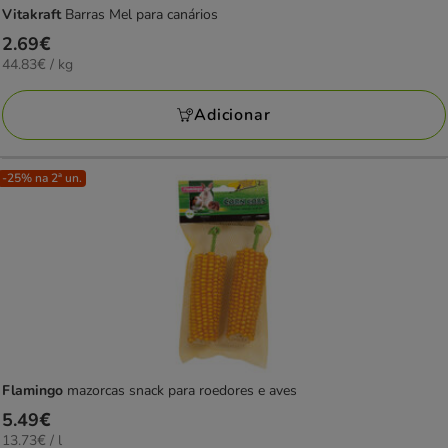
Vitakraft
Barras Mel para canários
Preço
2.69€
44.83€
44.83€ / kg
2.69€
por
KG
Adicionar
-25% na 2ª un.
Flamingo
mazorcas snack para roedores e aves
Preço
5.49€
13.73€
13.73€ / l
5.49€