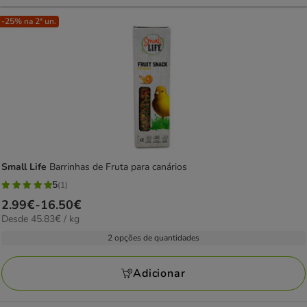
-25% na 2ª un.
Small Life
Barrinhas de Fruta para canários
5
(1)
5
Preço
2.99€
-
16.50€
estrelas
45.83€
Desde 45.83€ / kg
de
com
por
2.99€
2 opções de quantidades
1
kg
a
avaliações
16.50€
Adicionar