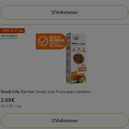
por
L
Adicionar
-25% na 2ª un.
Novidade
Small Life
Barritas Snack com Fruta para canários
Preço
2.59€
43.17€
43.17€ / kg
2.59€
por
KG
Adicionar