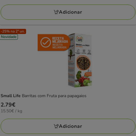
por
KG
Adicionar
-25% na 2ª un.
Novidade
Small Life
Barritas com Fruta para papagaios
Preço
2.79€
15.50€
15.50€ / kg
2.79€
por
KG
Adicionar