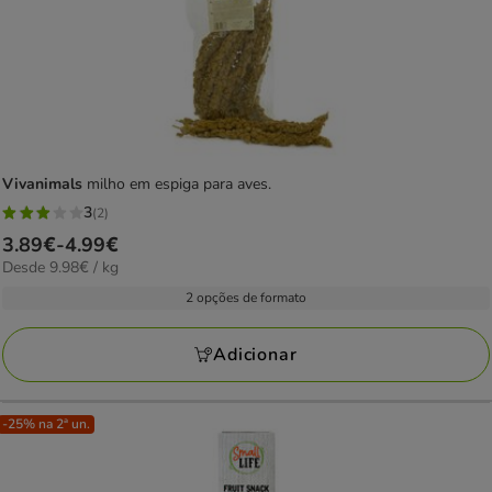
Vivanimals
milho em espiga para aves.
3
(2)
3
Preço
3.89€
-
4.99€
estrelas
9.98€
Desde 9.98€ / kg
de
com
por
3.89€
2 opções de formato
2
KG
a
avaliações
4.99€
Adicionar
-25% na 2ª un.