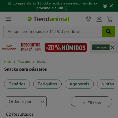
3
📅 Compre até às
13h00
e receba a sua encomenda no
de
próximo dia útil
⏰
3,
mensagem,
Início
Pássaros
Snacks
Snacks para pássaros
Canários
Periquitos
Agapornis
Ninfas
Filtros
62 Resultados