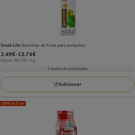
Small Life
Barrinhas de Fruta para periquitos
Preço
2.49€
-
13.74€
38.17€
Desde 38.17€ / kg
de
por
2.49€
2 opções de quantidades
kg
a
13.74€
Adicionar
-25% na 2ª un.