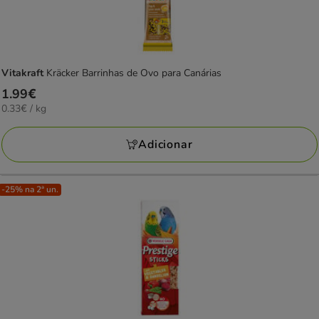
Vitakraft
Kräcker Barrinhas de Ovo para Canárias
Preço
1.99€
0.33€
0.33€ / kg
1.99€
por
KG
Adicionar
-25% na 2ª un.