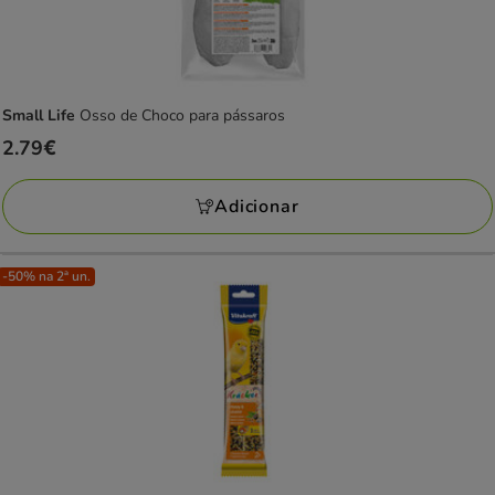
Small Life
Osso de Choco para pássaros
Preço
2.79€
2.79€
Adicionar
-50% na 2ª un.