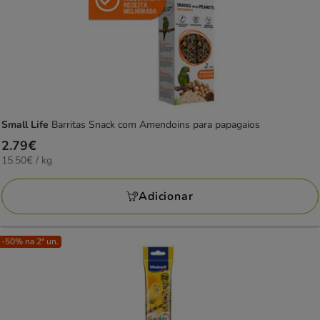
Small Life
Barritas Snack com Amendoins para papagaios
Preço
2.79€
15.50€
15.50€ / kg
2.79€
por
KG
Adicionar
-50% na 2ª un.