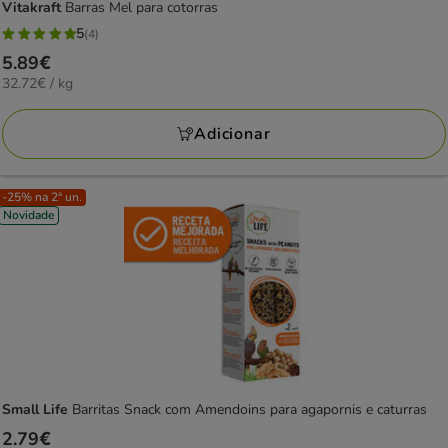
Vitakraft
Barras Mel para cotorras
5
(4)
5
Preço
5.89€
estrelas
32.72€
32.72€ / kg
5.89€
com
por
4
KG
Adicionar
avaliações
-25% na 2ª un.
Novidade
Small Life
Barritas Snack com Amendoins para agapornis e caturras
Preço
2.79€