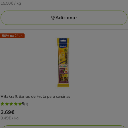
15.50€
15.50€ / kg
2.79€
por
KG
Adicionar
-50% na 2ª un.
Vitakraft
Barras de Fruta para canárias
5
(1)
5
Preço
2.69€
estrelas
0.45€
0.45€ / kg
2.69€
com
por
1