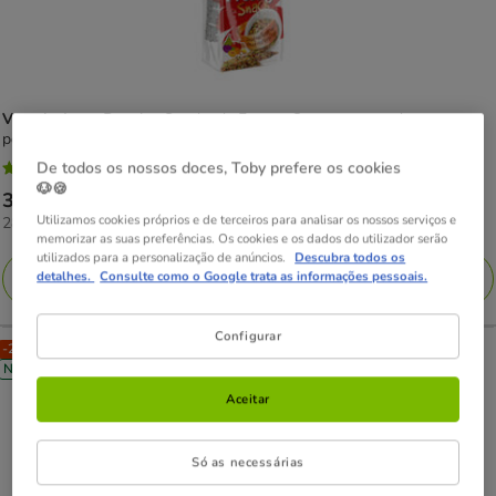
Versele-Laga
Prestige Snacks de Fruta e Ovo para aves de pequeno
porte
De todos os nossos doces, Toby prefere os cookies
5
(1)
5
🐶🍪
Preço
3.59€
estrelas
Utilizamos cookies próprios e de terceiros para analisar os nossos serviços e
28.72€
28.72€ / kg
3.59€
com
memorizar as suas preferências. Os cookies e os dados do utilizador serão
por
1
utilizados para a personalização de anúncios.
Descubra todos os
KG
detalhes.
Consulte como o Google trata as informações pessoais.
Adicionar
avaliações
Configurar
-25% na 2ª un.
Novidade
Aceitar
Só as necessárias