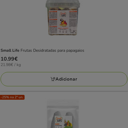
Small Life
Frutas Desidratadas para papagaios
Preço
10.99€
21.98€
21.98€ / kg
10.99€
por
KG
Adicionar
-25% na 2ª un.