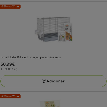
-25% na 2ª un.
Small Life
Kit de Iniciação para pássaros
Preço
50.99€
15.93€
15.93€ / kg
50.99€
por
KG
Adicionar
-25% na 2ª un.