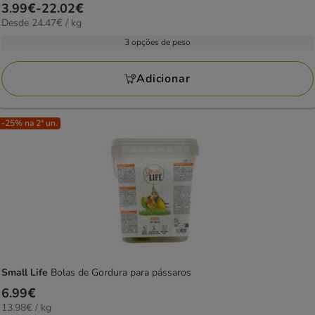
Preço
3.99€
-
22.02€
estrelas
24.47€
Desde 24.47€ / kg
de
com
por
3.99€
3 opções de peso
1
kg
a
avaliações
22.02€
Adicionar
-25% na 2ª un.
Small Life
Bolas de Gordura para pássaros
Preço
6.99€
13.98€
13.98€ / kg
6.99€