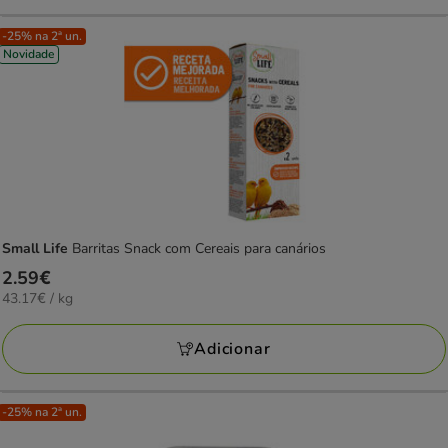
-25% na 2ª un.
Novidade
Small Life
Barritas Snack com Cereais para canários
Preço
2.59€
43.17€
43.17€ / kg
2.59€
por
KG
Adicionar
-25% na 2ª un.