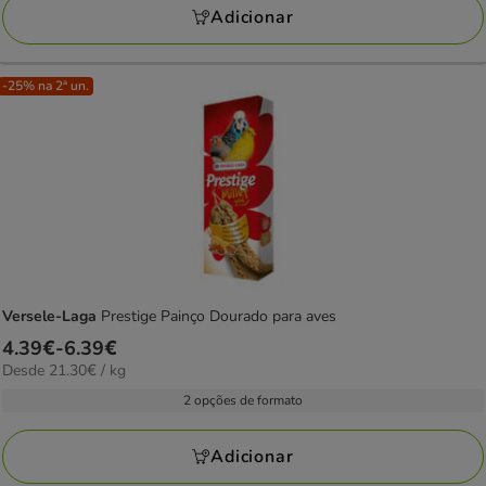
KG
Adicionar
avaliações
-25% na 2ª un.
Versele-Laga
Prestige Painço Dourado para aves
Preço
4.39€
-
6.39€
21.30€
Desde 21.30€ / kg
de
por
4.39€
2 opções de formato
KG
a
6.39€
Adicionar