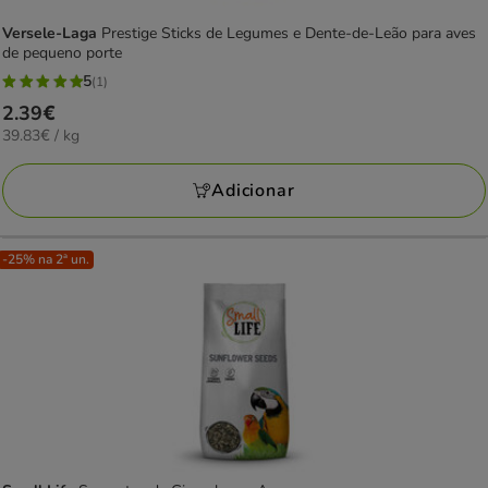
Versele-Laga
Prestige Sticks de Legumes e Dente-de-Leão para aves
de pequeno porte
5
(1)
5
Preço
2.39€
estrelas
39.83€
39.83€ / kg
2.39€
com
por
1
KG
Adicionar
avaliações
-25% na 2ª un.