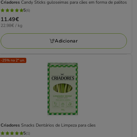
Criadores
Candy Sticks guloseimas para cães em forma de palitos
5
(6)
5
Preço
11.49€
estrelas
22.98€
22.98€ / kg
11.49€
com
por
6
KG
Adicionar
avaliações
-25% na 2ª un.
Criadores
Snacks Dentários de Limpeza para cães
5
(1)
5