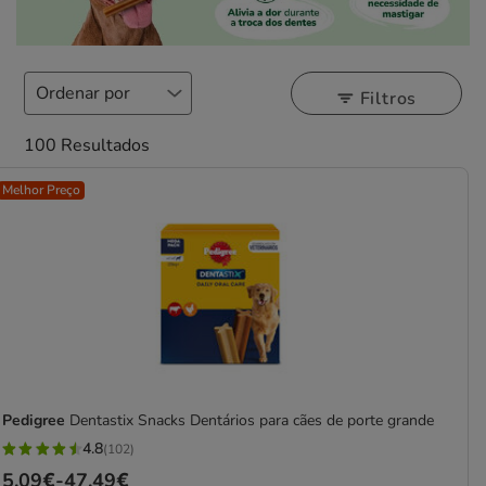
Filtros
100 Resultados
Melhor Preço
Pedigree
Dentastix Snacks Dentários para cães de porte grande
4.8
(102)
4.8
Preço
5.09€
-
47.49€