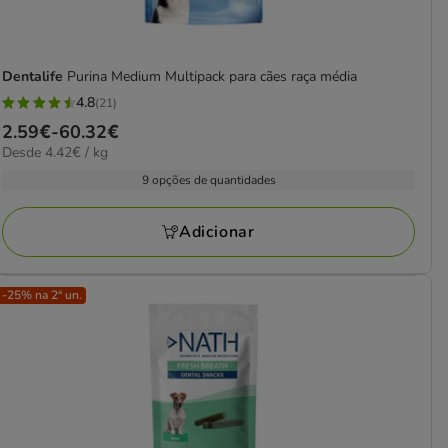
Dentalife
Purina Medium Multipack para cães raça média
4.8
(21)
4.8
Preço
2.59€
-
60.32€
estrelas
4.42€
Desde 4.42€ / kg
de
com
por
2.59€
9 opções de quantidades
21
kg
a
avaliações
60.32€
Adicionar
-25% na 2ª un.