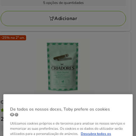
3.79€
5 opções de quantidades
47
kg
a
avaliações
27.58€
Adicionar
-25% na 2ª un.
Criadores
Snacks Dentários Hálito Fresco para cães
De todos os nossos doces, Toby prefere os cookies
4.6
(25)
4.6
🐶🍪
Preço
2.29€
-
4.44€
estrelas
Utilizamos cookies próprios e de terceiros para analisar os nossos serviços e
de
com
2 opções de quantidades
memorizar as suas preferências. Os cookies e os dados do utilizador serão
2.29€
utilizados para a personalização de anúncios.
Descubra todos os
25