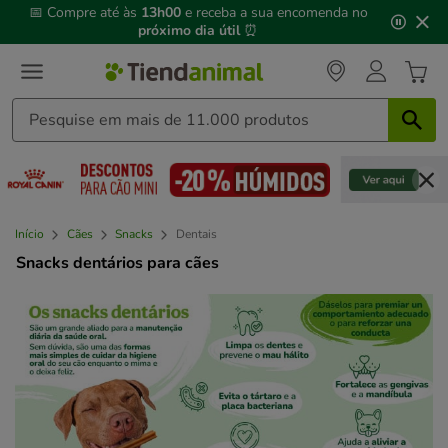
3
📅 Compre até às
13h00
e receba a sua encomenda no
de
próximo dia útil
⏰
3,
mensagem,
Início
Cães
Snacks
Dentais
Snacks dentários para cães