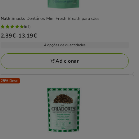
Nath
Snacks Dentários Mini Fresh Breath para cães
5
(1)
5
Preço
2.39€
-
13.19€
estrelas
de
com
4 opções de quantidades
2.39€
1
a
avaliações
Adicionar
13.19€
25% Desc.