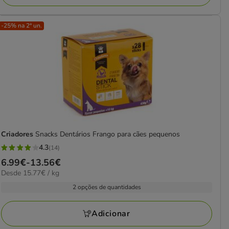
-25% na 2ª un.
Criadores
Snacks Dentários Frango para cães pequenos
4.3
(14)
4.3
Preço
6.99€
-
13.56€
estrelas
15.77€
Desde 15.77€ / kg
de
com
por
6.99€
2 opções de quantidades
14
kg
a
avaliações
13.56€
Adicionar