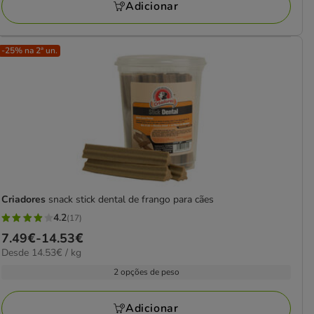
26.38€
Adicionar
-25% na 2ª un.
Criadores
snack stick dental de frango para cães
4.2
(17)
4.2
Preço
7.49€
-
14.53€
estrelas
14.53€
Desde 14.53€ / kg
de
com
por
7.49€
2 opções de peso
17
kg
a
avaliações
14.53€
Adicionar