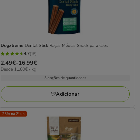
Dogxtreme
Dental Stick Raças Médias Snack para cães
4.7
(15)
4.7
Preço
2.49€
-
16.99€
estrelas
11.80€
Desde 11.80€ / kg
de
com
por
2.49€
3 opções de quantidades
15
KG
a
avaliações
16.99€
Adicionar
-25% na 2ª un.