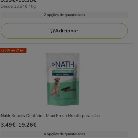
9.99€
-
19.38€
estrelas
13.84€
Desde 13.84€ / kg
de
com
por
9.99€
2 opções de quantidades
36
kg
a
avaliações
19.38€
Adicionar
-25% na 2ª un.
Nath
Snacks Dentários Maxi Fresh Breath para cães
Preço
3.49€
-
19.26€
de
4 opções de quantidades