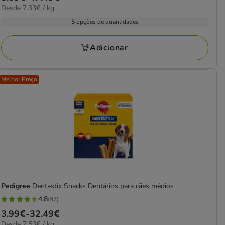
estrelas
7.33€
Desde 7.33€ / kg
de
com
por
5.09€
5 opções de quantidades
102
kg
a
avaliações
47.49€
Adicionar
Melhor Preço
Pedigree
Dentastix Snacks Dentários para cães médios
4.8
(97)
4.8
Preço
3.99€
-
32.49€
estrelas
7.53€
Desde 7.53€ / kg