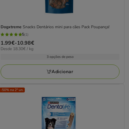
Dogxtreme
Snacks Dentários mini para cães Pack Poupança!
5
(1)
5
Preço
1.99€
-
10.98€
estrelas
18.30€
Desde 18.30€ / kg
de
com
por
1.99€
3 opções de peso
1
kg
a
avaliações
10.98€
Adicionar
-50% na 2ª un.