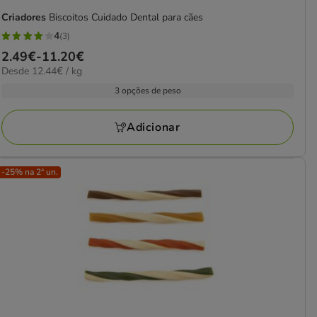
Criadores
Biscoitos Cuidado Dental para cães
4
(3)
4
Preço
2.49€
-
11.20€
estrelas
12.44€
Desde 12.44€ / kg
de
com
por
2.49€
3 opções de peso
3
kg
a
avaliações
11.20€
Adicionar
-25% na 2ª un.