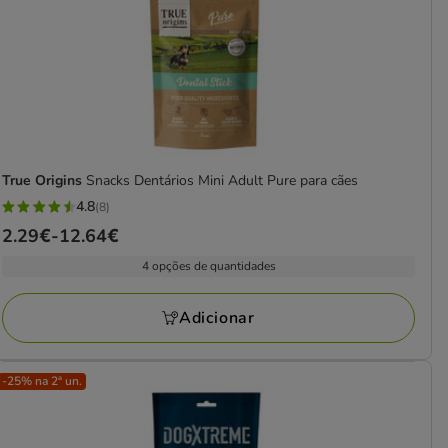
True Origins
Snacks Dentários Mini Adult Pure para cães
4.8
(8)
4.8
Preço
2.29€
-
12.64€
estrelas
de
com
4 opções de quantidades
2.29€
8
a
avaliações
Adicionar
12.64€
-25% na 2ª un.