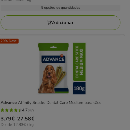
de
com
por
3.99€
5 opções de quantidades
97
kg
a
avaliações
32.49€
Adicionar
20% Desc.
Advance
Affinity Snacks Dental Care Medium para cães
4.7
(47)
4.7
Preço
3.79€
-
27.58€
estrelas
12.83€
Desde 12.83€ / kg
de
com
por