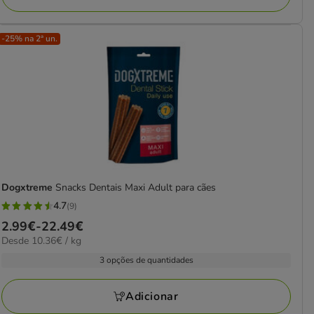
-25% na 2ª un.
Dogxtreme
Snacks Dentais Maxi Adult para cães
4.7
(9)
4.7
Preço
2.99€
-
22.49€
estrelas
10.36€
Desde 10.36€ / kg
de
com
por
2.99€
3 opções de quantidades
9
KG
a
avaliações
22.49€
Adicionar