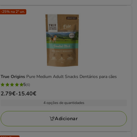
-25% na 2ª un.
True Origins
Pure Medium Adult Snacks Dentários para cães
5
(6)
5
Preço
2.79€
-
15.40€
estrelas
de
com
4 opções de quantidades
2.79€
6
a
avaliações
Adicionar
15.40€