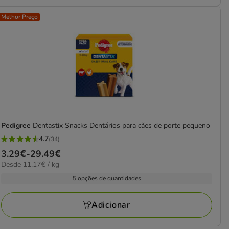
Melhor Preço
Pedigree
Dentastix Snacks Dentários para cães de porte pequeno
4.7
(34)
4.7
Preço
3.29€
-
29.49€
estrelas
11.17€
Desde 11.17€ / kg
de
com
por
3.29€
5 opções de quantidades
34
kg
a
avaliações
29.49€
Adicionar