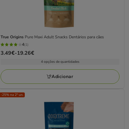
True Origins
Pure Maxi Adult Snacks Dentários para cães
4
(1)
4
Preço
3.49€
-
19.26€
estrelas
de
com
4 opções de quantidades
3.49€
1
a
avaliações
Adicionar
19.26€
-25% na 2ª un.