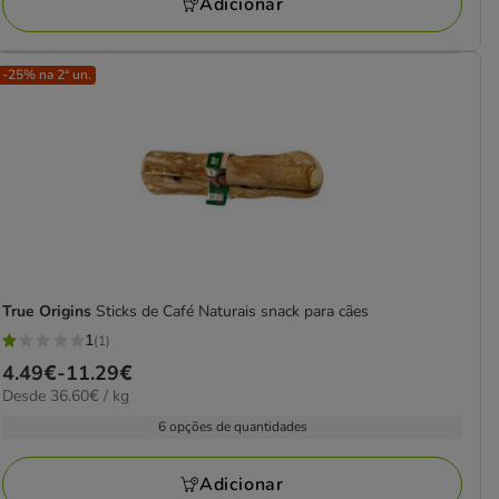
Adicionar
9.62€
-25% na 2ª un.
True Origins
Sticks de Café Naturais snack para cães
1
(1)
1
Preço
4.49€
-
11.29€
estrelas
36.60€
Desde 36.60€ / kg
de
com
por
4.49€
6 opções de quantidades
1
KG
a
avaliações
11.29€
Adicionar