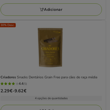
3.49€
a
Adicionar
19.26€
30% Desc.
Criadores
Snacks Dentários Grain Free para cães de raça média
4.4
(5)
4.4
Preço
2.29€
-
9.62€
estrelas
de
com
4 opções de quantidades
2.29€
5
a
avaliações