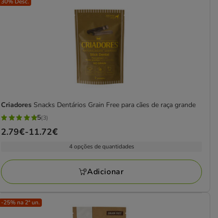
30% Desc.
Criadores
Snacks Dentários Grain Free para cães de raça grande
5
(3)
5
Preço
2.79€
-
11.72€
estrelas
de
com
4 opções de quantidades
2.79€
3
a
avaliações
Adicionar
11.72€
-25% na 2ª un.