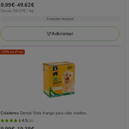
Preço
8.99€
-
49.62€
estrelas
59.07€
Desde 59.07€ / kg
de
com
por
8.99€
3 opções de peso
1
kg
a
avaliações
49.62€
Adicionar
-25% na 2ª un.
Criadores
Dental Stick frango para cães médios
4.5
(36)
4.5
Preço