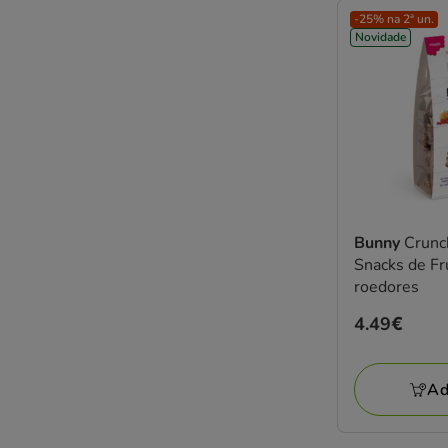
-25% na 2ª un.
Novidade
Bunny
Crunc
Snacks de Fr
roedores
Preço
4.49€
4.49€
Ad