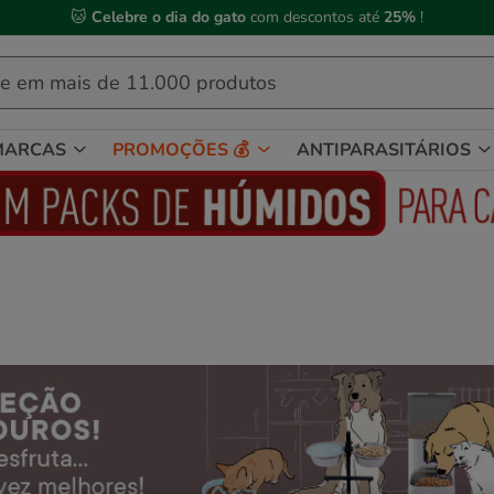
 Compre até às
13h00
e receba a sua encomenda no
próximo dia útil
MARCAS
PROMOÇÕES 💰
ANTIPARASITÁRIOS