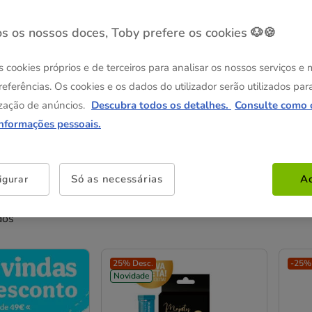
s os nossos doces, Toby prefere os cookies 🐶🍪
Acessórios
Alimentação
Higiene | Saúde
s cookies próprios e de terceiros para analisar os nossos serviços e
referências. Os cookies e os dados do utilizador serão utilizados par
zação de anúncios.
Descubra todos os detalhes.
Consulte como 
informações pessoais.
Só as necessárias
Ac
igurar
dos
25% Desc.
-25% 
Novidade