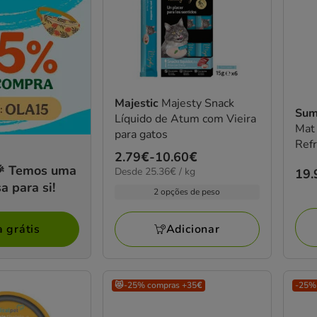
Majestic
Majesty Snack
Sum
Líquido de Atum com Vieira
Mat
para gatos
Refr
Preço
2.79€
-
10.60€
 🎉 Temos uma
25.36€
Desde 25.36€ / kg
Pre
19.
de
por
a para si!
19.
2.79€
2 opções de peso
KG
a
10.60€
Adicionar
a grátis
😻-25% compras +35€
-25% 