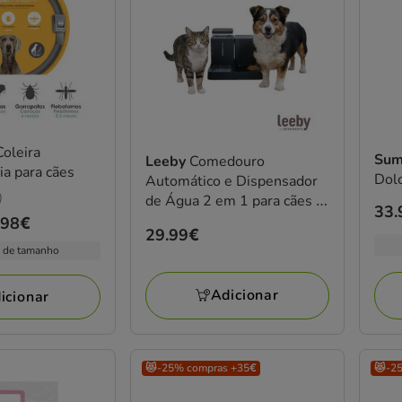
Coleira
Sum
Leeby
Comedouro
ia para cães
Dolc
Automático e Dispensador
)
de Água 2 em 1 para cães e
Pre
33.
gatos
.98€
de
Preço
29.99€
 de tamanho
33.
29.99€
a
Adicionar
44.
icionar
😻-25% compras +35€
😻-2