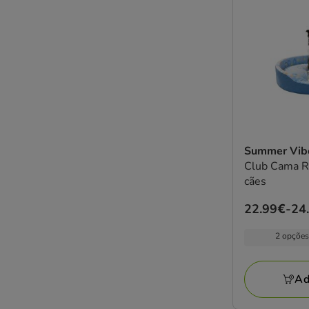
Summer Vi
Club Cama R
cães
Preço
22.99€
-
24
de
2 opções
22.99€
a
24.99€
Ad