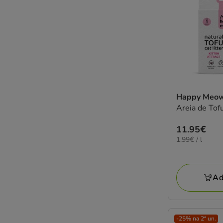
Happy Meo
Areia de Tof
Preço
11.95€
1.99€
1.99€ / l
11.95€
por
L
Ad
-25% na 2ª un.