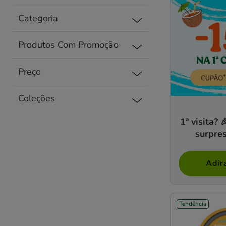
Categoria
Produtos Com Promoção
Preço
Coleções
1ª visita?
surpres
Adir
Tendência