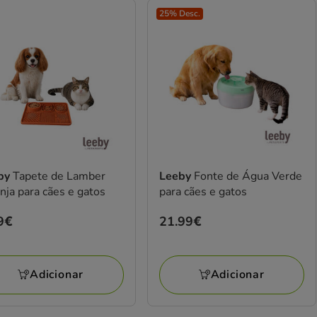
25% Desc.
by
Tapete de Lamber
Leeby
Fonte de Água Verde
nja para cães e gatos
para cães e gatos
ço
9€
Preço
21.99€
9€
21.99€
Adicionar
Adicionar