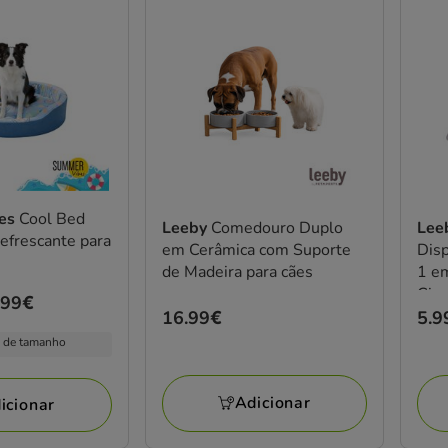
bes
Cool Bed
Leeby
Comedouro Duplo
Lee
efrescante para
em Cerâmica com Suporte
Dis
de Madeira para cães
1 em
Cinz
.99€
Preço
16.99€
Pre
5.9
16.99€
5.9
 de tamanho
Adicionar
icionar