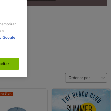
 memorizar
a a
o Google
eitar
na 2ª un.