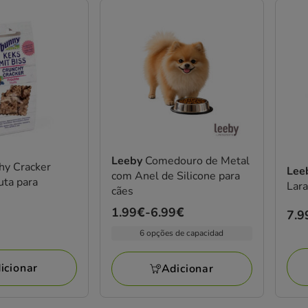
Leeby
Comedouro de Metal
hy Cracker
Lee
com Anel de Silicone para
uta para
Lara
cães
Preço
1.99€
-
6.99€
Pre
7.9
de
7.9
6 opções de capacidad
1.99€
a
icionar
Adicionar
6.99€