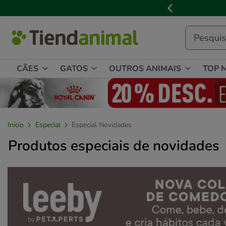
3

de
3,
mensagem,
CÃES
GATOS
OUTROS ANIMAIS
TOP 
Início
Especial
Especial Novidades
Produtos especiais de novidades