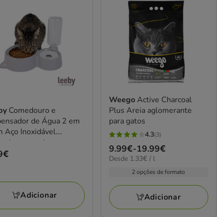
Weego
Active Charcoal
by
Comedouro e
Plus Areia aglomerante
pensador de Água 2 em
para gatos
 Aço Inoxidável
4.3
(3)
4.3
ento para gatos
Preço
9.99€
-
19.99€
estrelas
ço
9€
1.33€
Desde 1.33€ / l
de
com
9€
por
9.99€
2 opções de formato
3
L
a
avaliações
19.99€
Adicionar
Adicionar