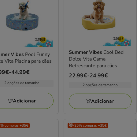
Summer Vibes
Cool Bed
mer Vibes
Pool Funny
Dolce Vita Cama
e Vita Piscina para cães
Refrescante para cães
ço
99€
-
44.99€
Preço
22.99€
-
24.99€
de
2 opções de tamanho
2 opções de tamanho
99€
22.99€
a
Adicionar
Adicionar
99€
24.99€
5% compras +35€
😻-25% compras +35€