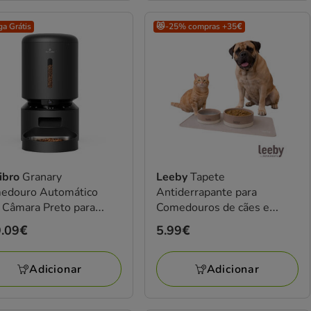
ga Grátis
😻-25% compras +35€
libro
Granary
Leeby
Tapete
edouro Automático
Antiderrapante para
 Câmara Preto para
Comedouros de cães e
os
gatos
ço
.09€
Preço
5.99€
.09€
5.99€
Adicionar
Adicionar