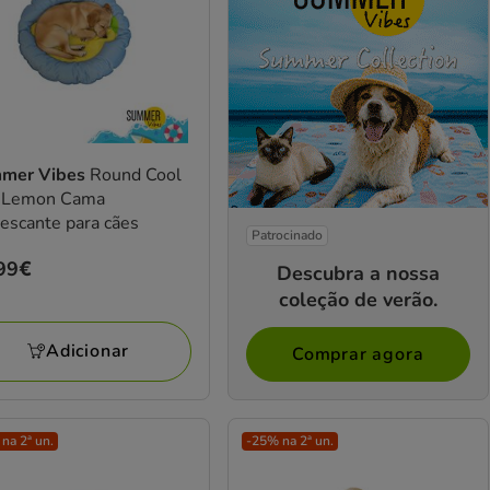
mer Vibes
Round Cool
 Lemon Cama
escante para cães
Patrocinado
ço
99€
Descubra a nossa
99€
coleção de verão.
Adicionar
Comprar agora
na 2ª un.
-25% na 2ª un.