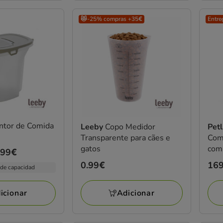
😻-25% compras +35€
Entre
ntor de Comida
Leeby
Copo Medidor
Pet
Transparente para cães e
Com
gatos
com
.99€
gat
Preço
0.99€
Pre
169
 de capacidad
0.99€
169
Adicionar
icionar