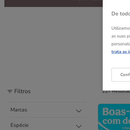
De todo
Utilizamo
as suas p
personali
trata as 
Conf
Filtros
227 Resulta
Marcas
Espécie