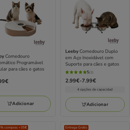
Leeby
Comedouro Duplo
by
Comedouro
em Aço Inoxidável com
omático Programável
Suporte para cães e gatos
ular para cães e gatos
5
(1)
5
Preço
2.99€
-
7.99€
ço
99€
estrelas
de
99€
com
4 opções de capacidad
2.99€
1
a
avaliações
Adicionar
Adicionar
7.99€
5% compras +35€
Entrega Grátis