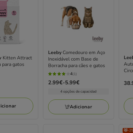
Leeby
Comedouro em Aço
Lee
w
Kitten Attract
Inoxidável com Base de
Aut
u para gatos
Borracha para cães e gatos
Circ
4
(1)
4
Preço
2.99€
-
5.99€
Pre
38.
estrelas
de
38.
com
4 opções de capacidad
2.99€
1
a
avaliações
icionar
Adicionar
5.99€
😻-2