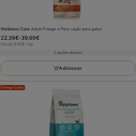
Wellness Core
Adult Frango e Peru ração para gatos
Preço
22.39€
-
39.69€
9.92€
Desde 9.92€ / kg
de
por
22.39€
2 opções de peso
KG
a
39.69€
Adicionar
Entrega Grátis