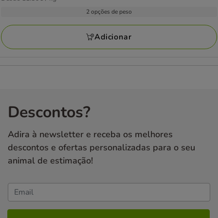
com
por
21.49€
2 opções de peso
1
KG
a
avaliações
35.59€
Adicionar
Descontos?
Adira à newsletter e receba os melhores
descontos e ofertas personalizadas para o seu
animal de estimação!