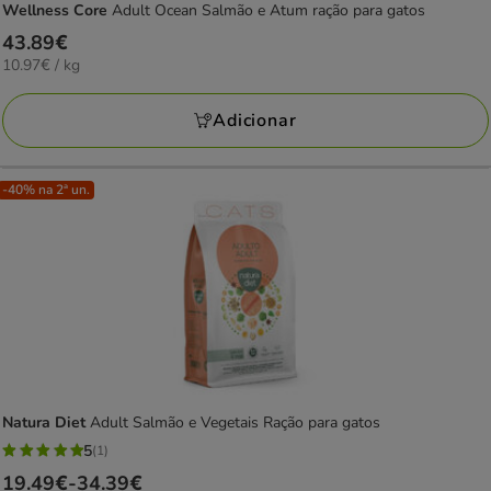
Wellness Core
Adult Ocean Salmão e Atum ração para gatos
Preço
43.89€
10.97€
10.97€ / kg
43.89€
por
KG
Adicionar
-40% na 2ª un.
Natura Diet
Adult Salmão e Vegetais Ração para gatos
5
(1)
5
Preço
19.49€
-
34.39€
estrelas