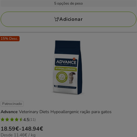
por
3.19€
5 opções de peso
17
kg
a
avaliações
275.62€
Adicionar
15% Desc.
Patrocinado
Advance
Veterinary Diets Hypoallergenic ração para gatos
4.5
(11)
4.5
Preço
18.59€
-
148.94€
estrelas
11.46€
Desde 11.46€ / kg
de