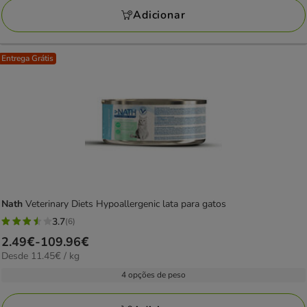
190.88€
Adicionar
Entrega Grátis
Nath
Veterinary Diets Hypoallergenic lata para gatos
3.7
(6)
3.7
Preço
2.49€
-
109.96€
estrelas
11.45€
Desde 11.45€ / kg
de
com
por
2.49€
4 opções de peso
6
kg
a
avaliações
109.96€