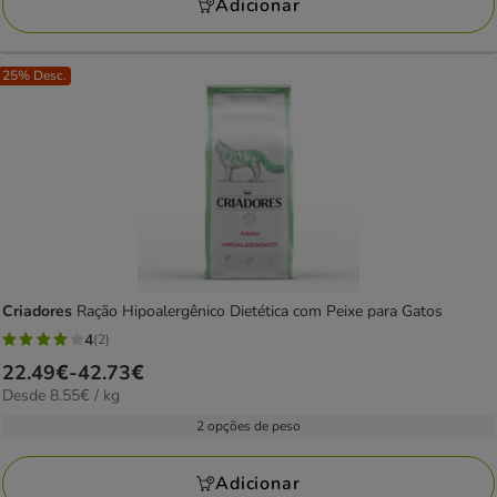
Adicionar
25% Desc.
Criadores
Ração Hipoalergênico Dietética com Peixe para Gatos
4
(2)
4
Preço
22.49€
-
42.73€
estrelas
8.55€
Desde 8.55€ / kg
de
com
por
22.49€
2 opções de peso
2
kg
a
avaliações
42.73€
Adicionar