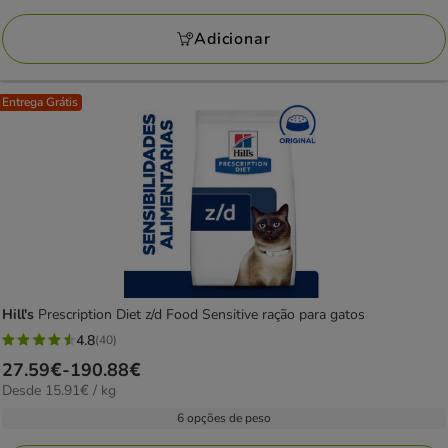
a
avaliações
84.26€
Adicionar
Entrega Grátis
Hill's
Prescription Diet z/d Food Sensitive ração para gatos
4.8
(40)
4.8
Preço
27.59€
-
190.88€
estrelas
15.91€
Desde 15.91€ / kg
de
com
por
27.59€
6 opções de peso
40
kg
a
avaliações