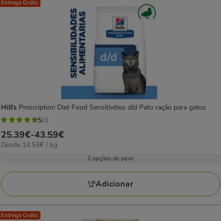
Entrega Grátis
Hill's
Prescription Diet Food Sensitivities d/d Pato ração para gatos
5
(1)
5
Preço
25.39€
-
43.59€
estrelas
14.53€
Desde 14.53€ / kg
de
com
por
25.39€
2 opções de peso
1
KG
a
avaliações
43.59€
Adicionar
Entrega Grátis