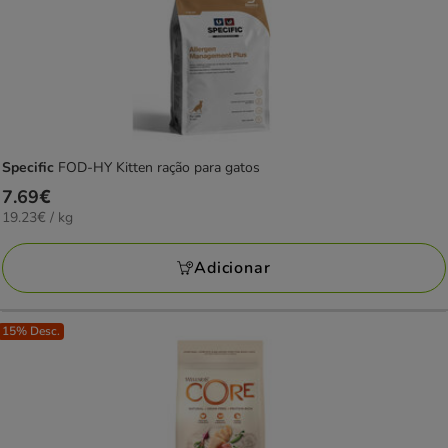
Specific
FOD-HY Kitten ração para gatos
Preço
7.69€
19.23€
19.23€ / kg
7.69€
por
KG
Adicionar
15% Desc.