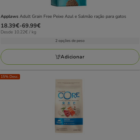
Applaws
Adult Grain Free Peixe Azul e Salmão ração para gatos
Preço
18.39€
-
69.99€
10.22€
Desde 10.22€ / kg
de
por
18.39€
2 opções de peso
KG
a
69.99€
Adicionar
15% Desc.