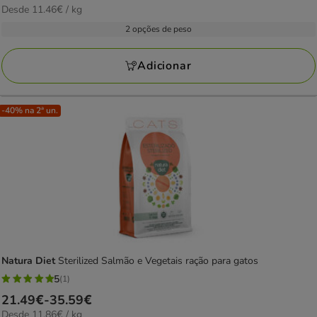
11.46€
Desde 11.46€ / kg
de
com
por
19.49€
2 opções de peso
1
KG
a
avaliações
34.39€
Adicionar
-40% na 2ª un.
Natura Diet
Sterilized Salmão e Vegetais ração para gatos
5
(1)
5
Preço
21.49€
-
35.59€
estrelas
11.86€
Desde 11.86€ / kg
de