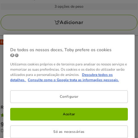
com
por
18.59€
3 opções de peso
11
kg
a
avaliações
148.94€
Adicionar
Entrega Grátis
De todos os nossos doces, Toby prefere os cookies
🐶🍪
Utilizamos cookies próprios e de terceiros para analisar os nossos serviços e
memorizar as suas preferências. Os cookies e os dados do utilizador serão
utilizados para a personalização de anúncios.
Descubra todos os
detalhes.
Consulte como o Google trata as informações pessoais.
Configurar
Royal Canin
Veterinary Hypoallergenic ração para gatos
Aceitar
4.8
(40)
4.8
Preço
9.99€
-
132.48€
estrelas
14.72€
Desde 14.72€ / kg
de
Só as necessárias
com
por