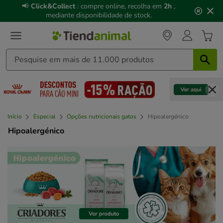
3
📢
Click&Collect
: compre online, recolha em
2h
,
de
mediante disponibilidade de stock.
3,
mensagem,
Início
Especial
Opções nutricionais gatos
Hipoalergénico
Hipoalergénico