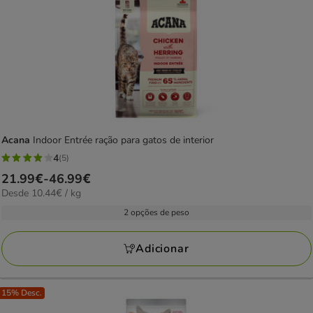
Acana
Indoor Entrée ração para gatos de interior
4
(5)
4
Preço
21.99€
-
46.99€
estrelas
10.44€
Desde 10.44€ / kg
de
com
por
21.99€
2 opções de peso
5
KG
a
avaliações
46.99€
Adicionar
15% Desc.