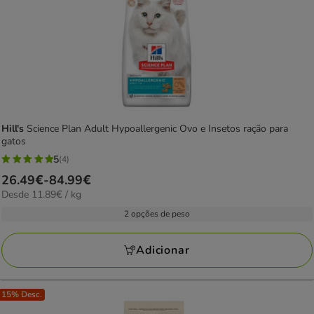
Hill's
Science Plan Adult Hypoallergenic Ovo e Insetos ração para
gatos
5
(4)
5
Preço
26.49€
-
84.99€
estrelas
11.89€
Desde 11.89€ / kg
de
com
por
26.49€
2 opções de peso
4
KG
a
avaliações
84.99€
Adicionar
15% Desc.