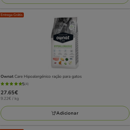
Entrega Grátis
Ownat
Care Hipoalergénico ração para gatos
5
(4)
5
Preço
27.65€
estrelas
9.22€
9.22€ / kg
27.65€
com
por
4
KG
Adicionar
avaliações