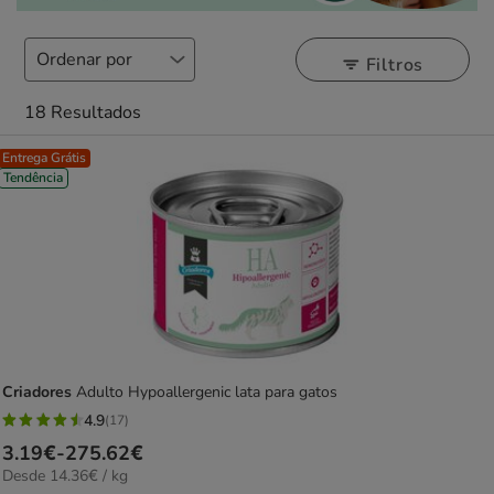
Filtros
18 Resultados
Entrega Grátis
Tendência
Criadores
Adulto Hypoallergenic lata para gatos
4.9
(17)
4.9
Preço
3.19€
-
275.62€
estrelas
14.36€
Desde 14.36€ / kg
de
com