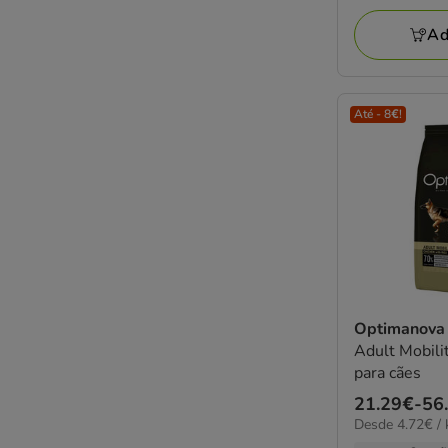
a
165.58€
Ad
Até - 8€!
Optimanov
Adult Mobili
para cães
Preço
21.29€
-
56
4.72€
Desde 4.72€ / 
de
por