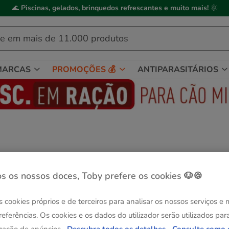
🌊
Piscinas, gelados, brinquedos refrescantes e muito mais!
🌞
MARCAS
PROMOÇÕES 💰
ANTIPARASITÁRIOS
s os nossos doces, Toby prefere os cookies 🐶🍪
s cookies próprios e de terceiros para analisar os nossos serviços e
referências. Os cookies e os dados do utilizador serão utilizados par