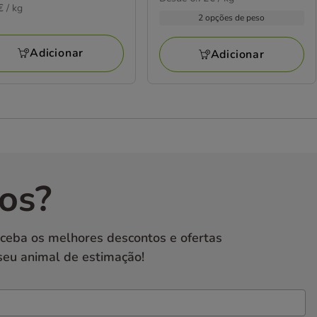
€
€ / kg
99€
por
21.29€
2 opções de peso
KG
a
80.59€
Adicionar
Adicionar
os?
eceba os melhores descontos e ofertas
seu animal de estimação!