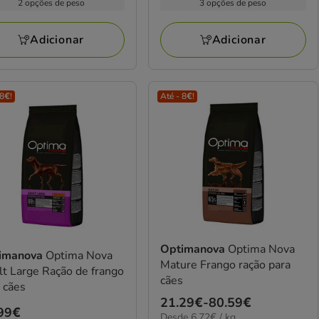
39€
25.79€
2 opções de peso
3 opções de peso
KG
a
29€
216.98€
Adicionar
Adicionar
 8€!
Até - 8€!
Optimanova
Optima Nova
imanova
Optima Nova
Mature Frango ração para
t Large Ração de frango
cães
 cães
Preço
21.29€
-
80.59€
ço
99€
6.72€
Desde 6.72€ / kg
de