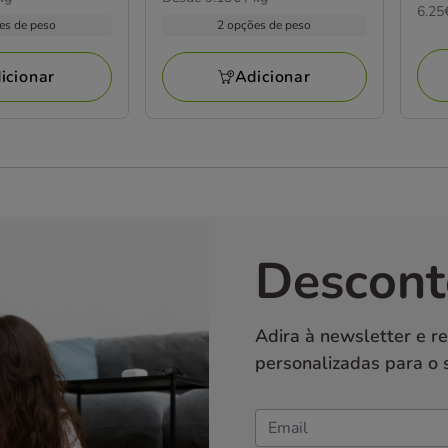
6.25
6.25
74.
por
27.39€
es de peso
2 opções de peso
por
KG
a
KG
109.59€
icionar
Adicionar
Descont
Adira à newsletter e r
personalizadas para o 