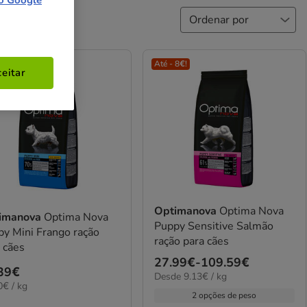
o Google
 8€!
Até - 8€!
eitar
Optimanova
Optima Nova
imanova
Optima Nova
Puppy Sensitive Salmão
y Mini Frango ração
ração para cães
 cães
Preço
27.99€
-
109.59€
ço
39€
9.13€
Desde 9.13€ / kg
de
0€
0€ / kg
39€
por
27.99€
2 opções de peso
KG