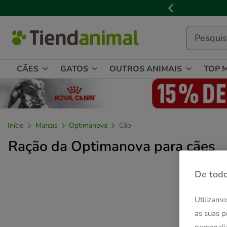
2
de
3,
mensagem,
CÃES
GATOS
OUTROS ANIMAIS
TOP 
Início
Marcas
Optimanova
Cão
Ração da Optimanova para cães
De todo
Utilizamo
as suas p