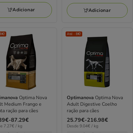
a
109.59€
Adicionar
Adicionar
 8€!
Até - 8€!
imanova
Optima Nova
Optimanova
Optima Nova
lt Medium Frango e
Adult Digestive Coelho
ta ração para cães
ração para cães
ço
39€
-
87.29€
Preço
25.79€
-
216.98€
€
9.04€
e 7.27€ / kg
Desde 9.04€ / kg
de
por