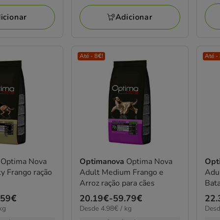
a
KG
56.29€
icionar
Adicionar
Até - 8€!
Até -
a
Optima Nova
Optimanova
Optima Nova
Opt
ty Frango ração
Adult Medium Frango e
Adu
Arroz ração para cães
Bata
.59€
Preço
20.19€
-
59.79€
Pre
22.
4.98€
7.27
kg
Desde 4.98€ / kg
Desd
de
de
por
por