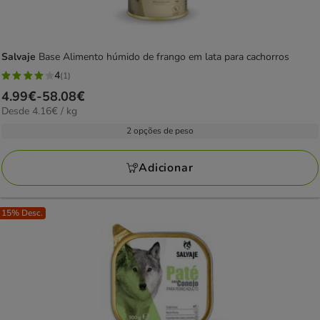
Salvaje
Base Alimento húmido de frango em lata para cachorros
4
(1)
4
Preço
4.99€
-
58.08€
estrelas
4.16€
Desde 4.16€ / kg
de
com
por
4.99€
2 opções de peso
1
KG
a
avaliações
58.08€
Adicionar
15% Desc.