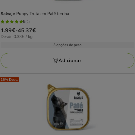
Salvaje
Puppy Truta em Patê terrina
5
(2)
5
Preço
1.99€
-
45.37€
estrelas
0.33€
Desde 0.33€ / kg
de
com
por
1.99€
3 opções de peso
2
KG
a
avaliações
45.37€
Adicionar
15% Desc.