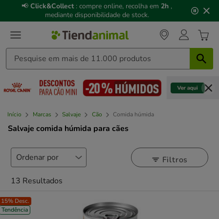
3
📢
Click&Collect
: compre online, recolha em
2h
,
de
mediante disponibilidade de stock.
3,
mensagem,
Início
Marcas
Salvaje
Cão
Comida húmida
Salvaje comida húmida para cães
Filtros
13 Resultados
15% Desc.
Tendência