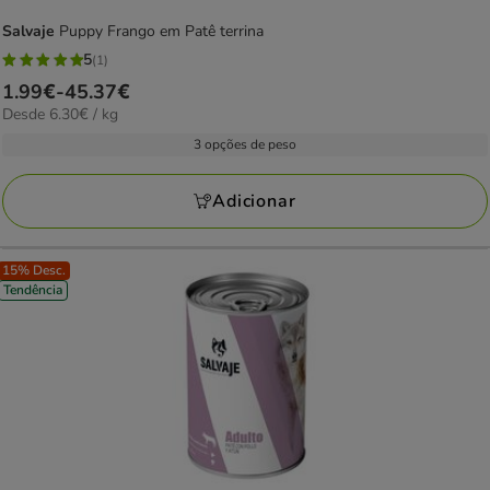
Salvaje
Puppy Frango em Patê terrina
5
(1)
5
Preço
1.99€
-
45.37€
estrelas
6.30€
Desde 6.30€ / kg
de
com
por
1.99€
3 opções de peso
1
kg
a
avaliações
45.37€
Adicionar
15% Desc.
Tendência