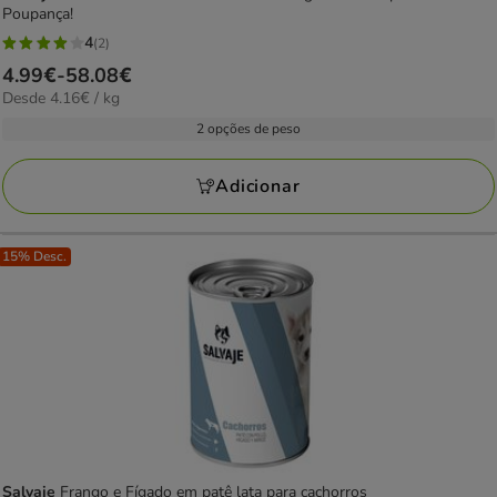
Poupança!
4
(2)
4
Preço
4.99€
-
58.08€
estrelas
4.16€
Desde 4.16€ / kg
de
com
por
4.99€
2 opções de peso
2
KG
a
avaliações
58.08€
Adicionar
15% Desc.
Salvaje
Frango e Fígado em patê lata para cachorros