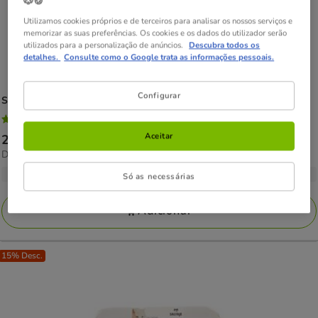
🐶🍪
Utilizamos cookies próprios e de terceiros para analisar os nossos serviços e
memorizar as suas preferências. Os cookies e os dados do utilizador serão
utilizados para a personalização de anúncios.
Descubra todos os
detalhes.
Consulte como o Google trata as informações pessoais.
Configurar
Salvaje
Adulto Frango e Porco em Patê lata para caes
4.7
(6)
4.7
Aceitar
Preço
2.29€
-
52.21€
estrelas
5.44€
Desde 5.44€ / kg
de
com
por
2.29€
3 opções de peso
6
Só as necessárias
kg
a
avaliações
52.21€
Adicionar
15% Desc.