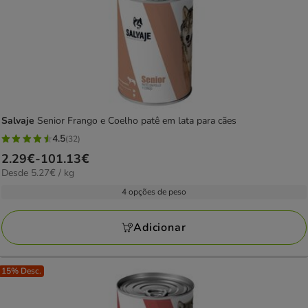
Salvaje
Senior Frango e Coelho patê em lata para cães
4.5
(32)
4.5
Preço
2.29€
-
101.13€
estrelas
5.27€
Desde 5.27€ / kg
de
com
por
2.29€
4 opções de peso
32
kg
a
avaliações
101.13€
Adicionar
15% Desc.