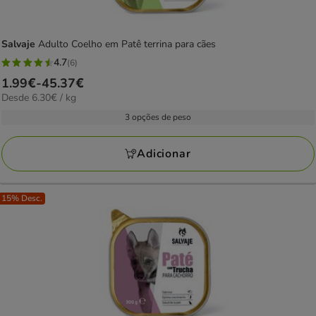
Salvaje
Adulto Coelho em Patê terrina para cães
4.7
(6)
4.7
Preço
1.99€
-
45.37€
estrelas
6.30€
Desde 6.30€ / kg
de
com
por
1.99€
3 opções de peso
6
kg
a
avaliações
45.37€
Adicionar
15% Desc.