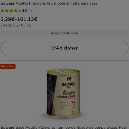
Salvaje
Adulto Frango e Atum patê em lata para cães
4.8
(34)
4.8
Preço
2.29€
-
101.13€
estrelas
5.27€
Desde 5.27€ / kg
de
com
por
2.29€
4 opções de peso
34
kg
a
avaliações
101.13€
Adicionar
Até - 8€!
Salvaje
Base Adulto Alimento húmido de fígado de boi para cães Pack