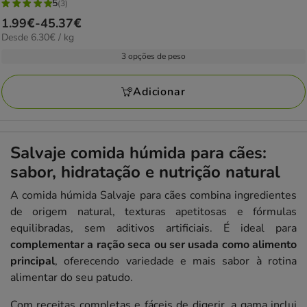
5
(3)
5
Preço
1.99€
-
45.37€
estrelas
6.30€
Desde 6.30€ / kg
de
com
por
1.99€
3 opções de peso
3
kg
a
avaliações
45.37€
Adicionar
Salvaje comida húmida para cães:
sabor, hidratação e nutrição natural
A comida húmida Salvaje para cães combina ingredientes
de origem natural, texturas apetitosas e fórmulas
equilibradas, sem aditivos artificiais. É ideal para
complementar a ração seca ou ser usada como alimento
principal
, oferecendo variedade e mais sabor à rotina
alimentar do seu patudo.
Com receitas completas e fáceis de digerir, a gama inclui