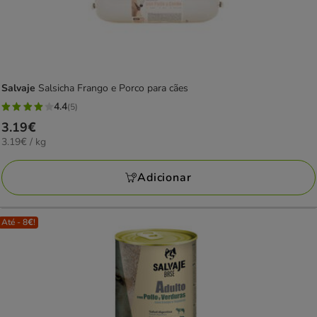
Salvaje
Salsicha Frango e Porco para cães
4.4
(5)
4.4
Preço
3.19€
estrelas
3.19€
3.19€ / kg
3.19€
com
por
5
KG
Adicionar
avaliações
Até - 8€!