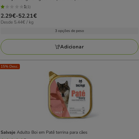
1
(1)
1
Preço
2.29€
-
52.21€
estrelas
5.44€
Desde 5.44€ / kg
de
com
por
2.29€
3 opções de peso
1
kg
a
avaliações
52.21€
Adicionar
15% Desc.
Salvaje
Adulto Boi em Patê terrina para cães