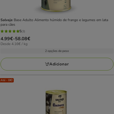
Salvaje
Base Adulto Alimento húmido de frango e legumes em lata
para cães
5
(3)
5
Preço
4.99€
-
58.08€
estrelas
4.16€
Desde 4.16€ / kg
de
com
por
4.99€
2 opções de peso
3
KG
a
avaliações
58.08€
Adicionar
Até - 8€!