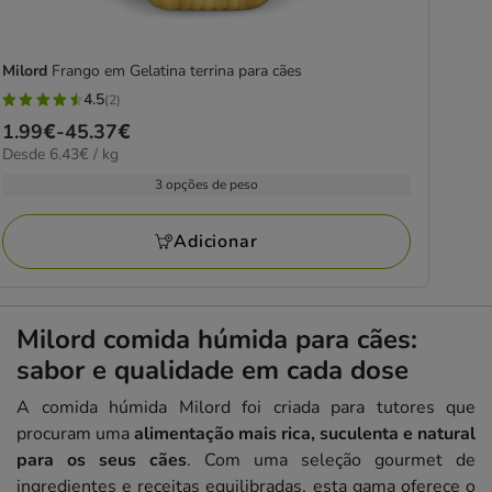
Milord
Frango em Gelatina terrina para cães
4.5
(2)
4.5
Preço
1.99€
-
45.37€
estrelas
6.43€
Desde 6.43€ / kg
de
com
por
1.99€
3 opções de peso
2
kg
a
avaliações
45.37€
Adicionar
Milord comida húmida para cães:
sabor e qualidade em cada dose
A comida húmida Milord foi criada para tutores que
procuram uma
alimentação mais rica, suculenta e natural
para os seus cães
. Com uma seleção gourmet de
ingredientes e receitas equilibradas, esta gama oferece o