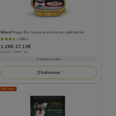
Milord
Puppy Boi, Cenouras e Arroz em patê terrina
3.8
(4)
3.8
Preço
1.19€
-
27.13€
estrelas
7.69€
Desde 7.69€ / kg
de
com
por
1.19€
3 opções de peso
4
kg
a
avaliações
27.13€
Adicionar
25% Desc.