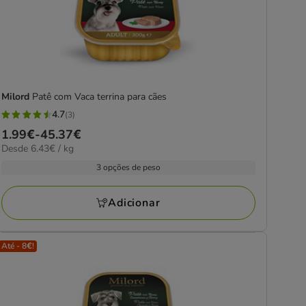
Milord
Patê com Vaca terrina para cães
4.7
(3)
4.7
Preço
1.99€
-
45.37€
estrelas
6.43€
Desde 6.43€ / kg
de
com
por
1.99€
3 opções de peso
3
kg
a
avaliações
45.37€
Adicionar
Até - 8€!