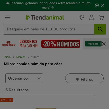
3
📢
Click&Collect
: compre online, recolha em
2h
,
de
mediante disponibilidade de stock.
3,
mensagem,
Início
Marcas
Milord
Milord comida húmida para cães
Filtros
6 Resultados
Até - 8€!