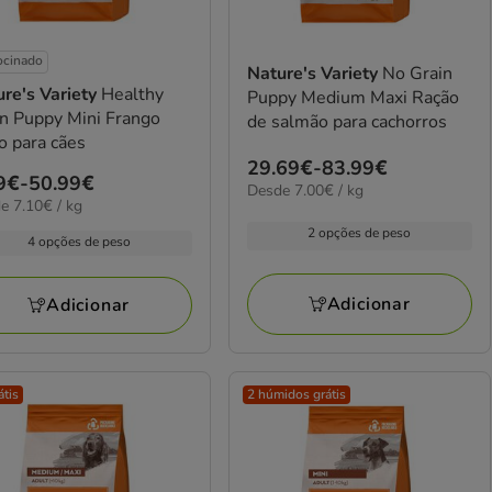
ocinado
Nature's Variety
No Grain
re's Variety
Healthy
Puppy Medium Maxi Ração
n Puppy Mini Frango
de salmão para cachorros
o para cães
Preço
29.69€
-
83.99€
ço
9€
-
50.99€
7.00€
Desde 7.00€ / kg
de
€
e 7.10€ / kg
por
29.69€
KG
9€
2 opções de peso
4 opções de peso
a
83.99€
99€
Adicionar
Adicionar
átis
2 húmidos grátis