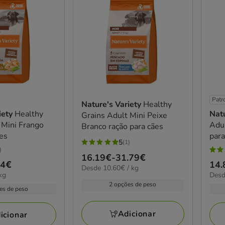
Patr
Nature's Variety
Healthy
iety
Healthy
Natu
Grains Adult Mini Peixe
 Mini Frango
Adul
Branco ração para cães
ães
para
5
(1)
5
)
4.9
Preço
16.19€
-
31.79€
estrelas
94€
Pre
14.
estr
10.60€
Desde 10.60€ / kg
de
com
7.77
kg
Desd
de
por
com
16.19€
1
por
2 opções de peso
KG
14.
es de peso
8
kg
a
avaliações
a
aval
31.79€
108
Adicionar
icionar