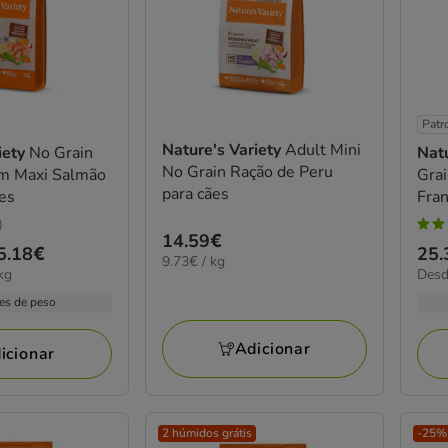
Patr
Nature's Variety
Adult Mini
iety
No Grain
Natu
No Grain Ração de Peru
m Maxi Salmão
Gra
para cães
ães
Fran
)
4.7
Preço
14.59€
5.18€
Pre
25.
estr
9.73€
9.73€ / kg
14.59€
5.50
kg
Desd
de
por
com
por
KG
25.
es de peso
3
KG
a
aval
171
Adicionar
icionar
2 húmidos grátis
-25% 