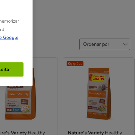
 memorizar
a a
o Google
átis
Kg grátis
eitar
re's Variety
Healthy
Nature's Variety
Healthy