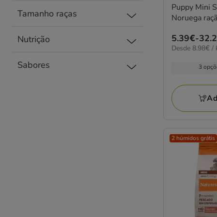
Puppy Mini 
Tamanho raças
Noruega raçã
Preço
5.39€
-
32.
Nutrição
8.98€
Desde 8.98€ / 
de
por
5.39€
Sabores
KG
3 opçõ
a
32.29€
Ad
2 húmidos grátis