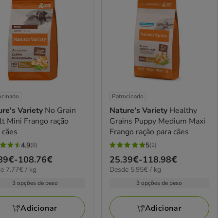
ocinado
Patrocinado
re's Variety
No Grain
Nature's Variety
Healthy
t Mini Frango ração
Grains Puppy Medium Maxi
 cães
Frango ração para cães
4.9
5
(8)
(2)
5
ço
89€
-
108.76€
Preço
25.39€
-
118.98€
elas
estrelas
€
5.95€
e 7.77€ / kg
Desde 5.95€ / kg
de
com
por
89€
25.39€
3 opções de peso
3 opções de peso
2
kg
a
iações
avaliações
.76€
118.98€
Adicionar
Adicionar