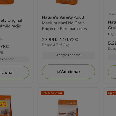
Patr
Nature's Variety
Adult
iety
Original
Natu
Medium Maxi No Grain
almão ração
Grai
Ração de Peru para cães
raçã
Preço
27.99€
-
110.72€
(6)
Pre
5.3
4.71€
Desde 4.71€ / kg
de
.78€
7.10
Desd
de
por
27.99€
kg
por
KG
5.3
3 opções de peso
KG
a
es de peso
a
110.72€
50.
Adicionar
icionar
-25% na 2ª un.
Kg gr