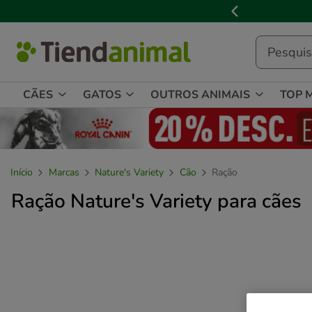
3

de
3,
mensagem,
CÃES
GATOS
OUTROS ANIMAIS
TOP 
Início
Marcas
Nature's Variety
Cão
Ração
Ração Nature's Variety para cães