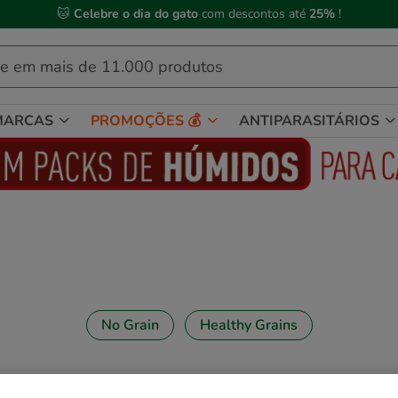
 Compre até às
13h00
e receba a sua encomenda no
próximo dia útil
MARCAS
PROMOÇÕES 💰
ANTIPARASITÁRIOS
No Grain
Healthy Grains