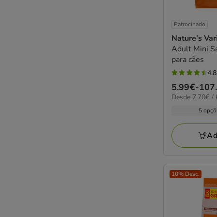
Patrocinado
Nature's Var
Adult Mini S
para cães
4.8
4.8
Preço
5.99€
-
107
estrelas
7.70€
Desde 7.70€ / 
de
com
por
5.99€
5 opçõ
6
kg
a
avaliações
107.78€
Ad
10% Desc.