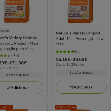
ocinado
Nature's Variety
Original
re's Variety
Healthy
Adult Mini Peru ração para
in Adult Medium Maxi
cães
go ração para cães
5
(1)
5
4.7
(3)
Preço
16.19€
-
30.69€
estrelas
ço
39€
-
171.98€
elas
10.23€
Desde 10.23€ / kg
de
com
€
e 5.50€ / kg
por
16.19€
1
2 opções de peso
KG
39€
5 opções de peso
a
avaliações
iações
30.69€
.98€
Adicionar
Adicionar
na 2ª un.
-25% na 2ª un.