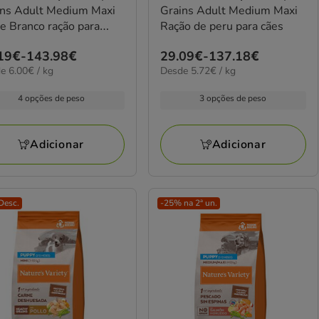
ins Adult Medium Maxi
Grains Adult Medium Maxi
e Branco ração para
Ração de peru para cães
s
ço
19€
-
143.98€
Preço
29.09€
-
137.18€
€
5.72€
e 6.00€ / kg
Desde 5.72€ / kg
de
por
19€
29.09€
kg
4 opções de peso
3 opções de peso
a
.98€
137.18€
Adicionar
Adicionar
Desc.
-25% na 2ª un.