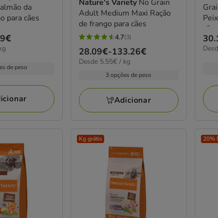
Nature's Variety
No Grain
Salmão da
Gra
Adult Medium Maxi Ração
o para cães
Peix
de frango para cães
cãe
4.7
29€
Pre
30.
(3)
4.7
6.00
kg
Desd
de
Preço
28.09€
-
133.26€
estrelas
por
30.
5.55€
Desde 5.55€ / kg
de
com
KG
es de peso
por
a
28.09€
3 opções de peso
3
kg
143
a
avaliações
133.26€
icionar
Adicionar
Kg grátis
20% 