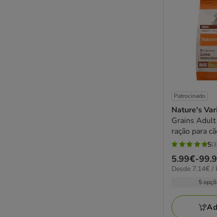
Patrocinado
Nature's Var
Grains Adult
ração para c
5
(3
5
Preço
5.99€
-
99.
estrelas
7.14€
Desde 7.14€ / 
de
com
por
5.99€
5 opçõ
3
kg
a
avaliações
99.94€
Ad