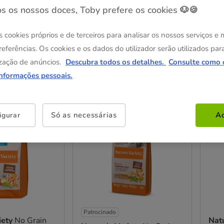
s os nossos doces, Toby prefere os cookies 🐶🍪
s cookies próprios e de terceiros para analisar os nossos serviços e
referências. Os cookies e os dados do utilizador serão utilizados par
zação de anúncios.
Descubra todos os detalhes.
Consulte como 
os
informações pessoais.
Kg grátis
Kg gr
Só as necessárias
Ac
igurar
Patrocinado
iety
No Grain
Natu