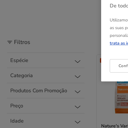
De todo
Utilizamo
as suas p
personali
Filtros
16 Resultad
trata as 
Espécie
-25% na 2ª un.
Conf
Categoria
Produtos Com Promoção
Preço
Idade
Nature's Var