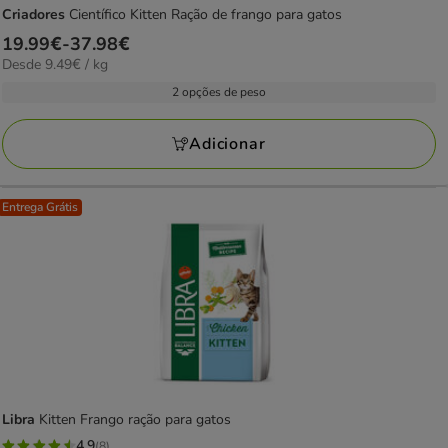
Criadores
Científico Kitten Ração de frango para gatos
Preço
19.99€
-
37.98€
9.49€
Desde 9.49€ / kg
de
por
19.99€
2 opções de peso
kg
a
37.98€
Adicionar
Entrega Grátis
Libra
Kitten Frango ração para gatos
4.9
(8)