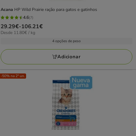
Acana
HP Wild Prairie ração para gatos e gatinhos
4.6
(7)
4.6
Preço
29.29€
-
106.21€
estrelas
11.80€
Desde 11.80€ / kg
de
com
por
29.29€
4 opções de peso
7
kg
a
avaliações
106.21€
Adicionar
-50% na 2ª un.