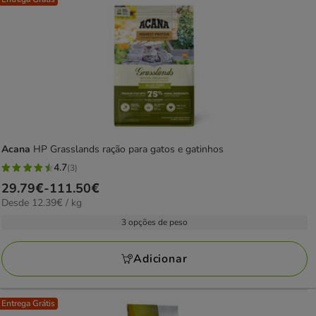
Acana
HP Grasslands ração para gatos e gatinhos
4.7
(3)
4.7
Preço
29.79€
-
111.50€
estrelas
12.39€
Desde 12.39€ / kg
de
com
por
29.79€
3 opções de peso
3
kg
a
avaliações
111.50€
Adicionar
Entrega Grátis