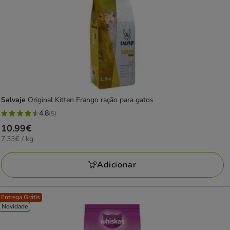
Salvaje
Original Kitten Frango ração para gatos
4.8
(5)
4.8
Preço
10.99€
estrelas
7.33€
7.33€ / kg
10.99€
com
por
5
KG
Adicionar
avaliações
Entrega Grátis
Novidade