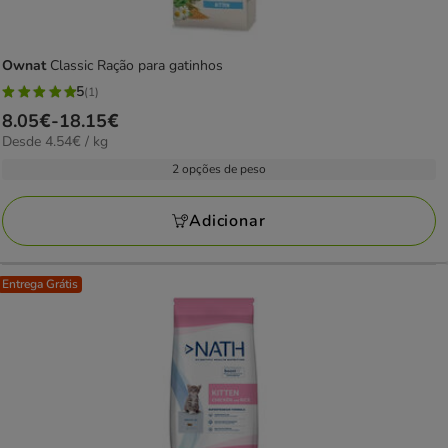
Ownat
Classic Ração para gatinhos
5
(1)
5
Preço
8.05€
-
18.15€
estrelas
4.54€
Desde 4.54€ / kg
de
com
por
8.05€
2 opções de peso
1
KG
a
avaliações
18.15€
Adicionar
Entrega Grátis