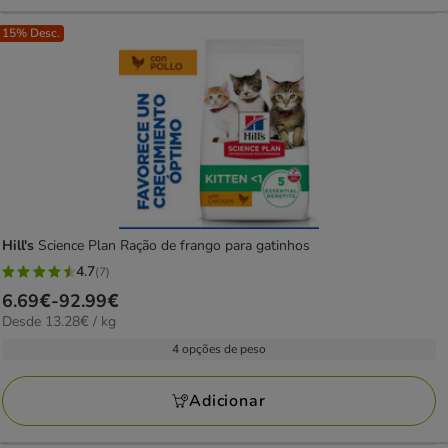
15% Desc.
Hill's
Science Plan Ração de frango para gatinhos
4.7
(7)
4.7
Preço
6.69€
-
92.99€
estrelas
13.28€
Desde 13.28€ / kg
de
com
por
6.69€
4 opções de peso
7
KG
a
avaliações
92.99€
Adicionar