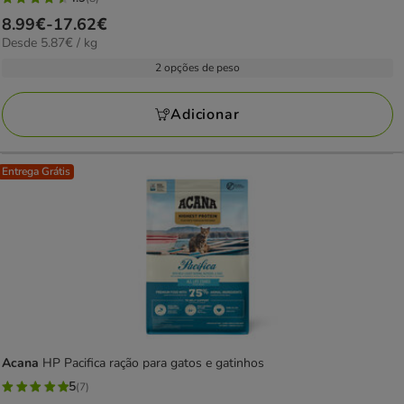
4.9
Preço
8.99€
-
17.62€
estrelas
5.87€
Desde 5.87€ / kg
de
com
por
8.99€
2 opções de peso
8
kg
a
avaliações
17.62€
Adicionar
Entrega Grátis
Acana
HP Pacifica ração para gatos e gatinhos
5
(7)
5