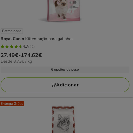
Patrocinado
Royal Canin
Kitten ração para gatinhos
4.7
(42)
4.7
Preço
27.49€
-
174.62€
estrelas
8.73€
Desde 8.73€ / kg
de
com
por
27.49€
6 opções de peso
42
kg
a
avaliações
174.62€
Adicionar
Entrega Grátis