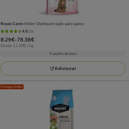
Royal Canin
Kitten Sterilised ração para gatos
4.8
(35)
4.8
Preço
8.29€
-
78.38€
estrelas
11.20€
Desde 11.20€ / kg
de
com
por
8.29€
5 opções de peso
35
kg
a
avaliações
78.38€
Adicionar
Entrega Grátis