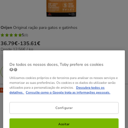
Orijen
Original ração para gatos e gatinhos
5
(8)
5
Preço
36.79€
-
135.61€
estrelas
12.56€
Desde 12.56€ / kg
de
com
por
36.79€
4 opções de peso
8
kg
a
De todos os nossos doces, Toby prefere os cookies
avaliações
🐶🍪
135.61€
Adicionar
Utilizamos cookies próprios e de terceiros para analisar os nossos serviços e
memorizar as suas preferências. Os cookies e os dados do utilizador serão
utilizados para a personalização de anúncios.
Descubra todos os
Entrega Grátis
detalhes.
Consulte como o Google trata as informações pessoais.
Configurar
Aceitar