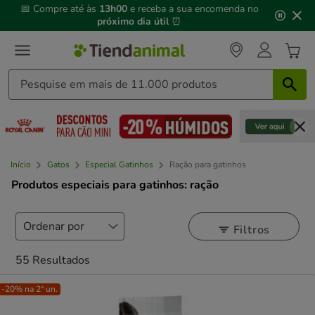
3
📅 Compre até às
13h00
e receba a sua encomenda no
de
próximo dia útil
⏰
3,
mensagem,
Início
Gatos
Especial Gatinhos
Ração para gatinhos
Produtos especiais para gatinhos: ração
Filtros
55 Resultados
-20% na 2ª un.