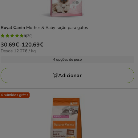
Royal Canin
Mother & Baby ração para gatos
5
(30)
5
Preço
30.69€
-
120.69€
estrelas
12.07€
Desde 12.07€ / kg
de
com
por
30.69€
4 opções de peso
30
KG
a
avaliações
120.69€
Adicionar
4 húmidos grátis