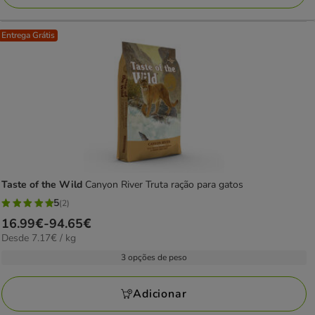
Entrega Grátis
Taste of the Wild
Canyon River Truta ração para gatos
5
(2)
5
Preço
16.99€
-
94.65€
estrelas
7.17€
Desde 7.17€ / kg
de
com
por
16.99€
3 opções de peso
2
kg
a
avaliações
94.65€
Adicionar