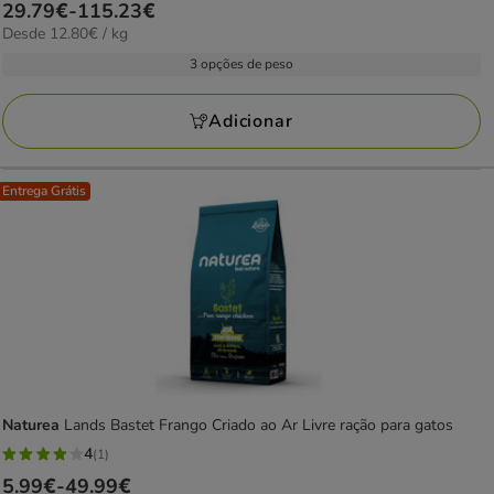
Preço
29.79€
-
115.23€
estrelas
12.80€
Desde 12.80€ / kg
de
com
por
29.79€
3 opções de peso
7
kg
a
avaliações
115.23€
Adicionar
Entrega Grátis
Naturea
Lands Bastet Frango Criado ao Ar Livre ração para gatos
4
(1)
4
Preço
5.99€
-
49.99€
estrelas