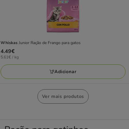
Whiskas
Junior Ração de Frango para gatos
Preço
4.49€
5.61€
5.61€ / kg
4.49€
por
KG
Adicionar
Ver mais produtos