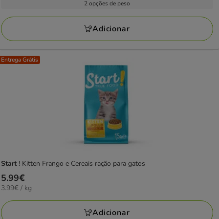
21.49€
2 opções de peso
1
kg
a
avaliações
40.83€
Adicionar
Entrega Grátis
Start
! Kitten Frango e Cereais ração para gatos
Preço
5.99€
3.99€
3.99€ / kg
5.99€
por
KG
Adicionar