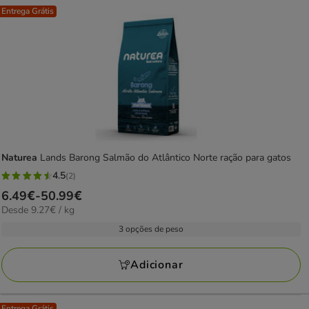
Entrega Grátis
Naturea
Lands Barong Salmão do Atlântico Norte ração para gatos
4.5
(2)
4.5
Preço
6.49€
-
50.99€
estrelas
9.27€
Desde 9.27€ / kg
de
com
por
6.49€
3 opções de peso
2
KG
a
avaliações
50.99€
Adicionar
Entrega Grátis