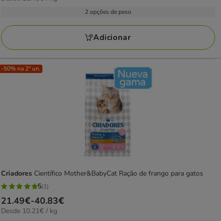
com
por
52.99€
2 opções de peso
1
KG
a
avaliações
113.99€
Adicionar
-50% na 2ª un.
Criadores
Científico Mother&BabyCat Ração de frango para gatos
5
(1)
5
Preço
21.49€
-
40.83€
estrelas
10.21€
Desde 10.21€ / kg
de
com
por