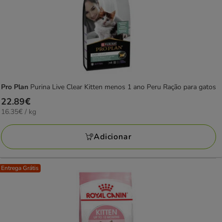
Pro Plan
Purina Live Clear Kitten menos 1 ano Peru Ração para gatos
Preço
22.89€
16.35€
16.35€ / kg
22.89€
por
KG
Adicionar
Entrega Grátis