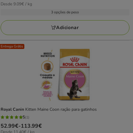
9.09€
Desde 9.09€ / kg
de
com
por
5.99€
3 opções de peso
1
KG
a
avaliações
49.99€
Adicionar
Entrega Grátis
Royal Canin
Kitten Maine Coon ração para gatinhos
5
(1)
5
Preço
52.99€
-
113.99€
estrelas
11.40€
Desde 11.40€ / kg
de