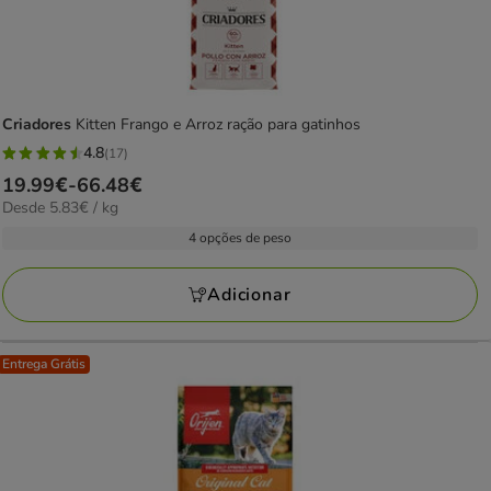
Criadores
Kitten Frango e Arroz ração para gatinhos
4.8
(17)
4.8
Preço
19.99€
-
66.48€
estrelas
5.83€
Desde 5.83€ / kg
de
com
por
19.99€
4 opções de peso
17
KG
a
avaliações
66.48€
Adicionar
Entrega Grátis