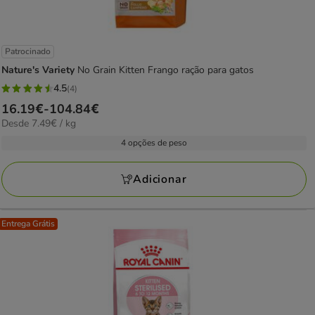
Patrocinado
Nature's Variety
No Grain Kitten Frango ração para gatos
4.5
(4)
4.5
Preço
16.19€
-
104.84€
estrelas
7.49€
Desde 7.49€ / kg
de
com
por
16.19€
4 opções de peso
4
kg
a
avaliações
104.84€
Adicionar
Entrega Grátis