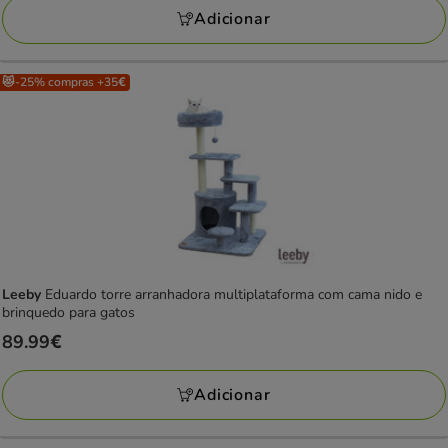
Adicionar
😻-25% compras +35€
Leeby
Eduardo torre arranhadora multiplataforma com cama nido e
brinquedo para gatos
Preço
89.99€
89.99€
Adicionar