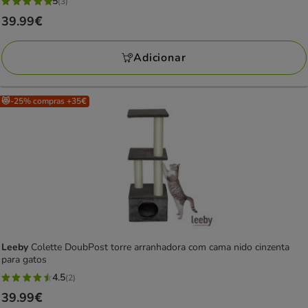
5
(3)
5
Preço
39.99€
estrelas
39.99€
com
Adicionar
3
avaliações
😻-25% compras +35€
Leeby
Colette DoubPost torre arranhadora com cama nido cinzenta
para gatos
4.5
(2)
4.5
Preço
39.99€
estrelas