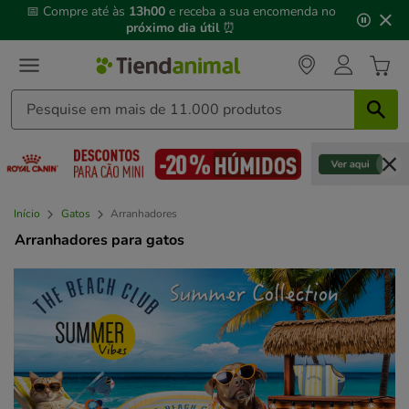
3
📅 Compre até às
13h00
e receba a sua encomenda no
de
próximo dia útil
⏰
3,
mensagem,
Início
Gatos
Arranhadores
Arranhadores para gatos