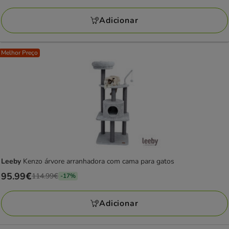
9.99€
com
Adicionar
2
avaliações
Melhor Preço
Leeby
Kenzo árvore arranhadora com cama para gatos
Preço
95.99€
114.99€
-17%
anterior
114.99€,
Adicionar
está
a