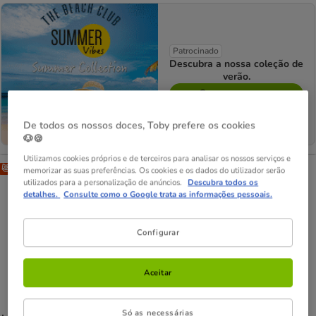
poupar
17%,
preço
Patrocinado
final
Descubra a nossa coleção de
verão.
95.99€
Comprar agora
De todos os nossos doces, Toby prefere os cookies
🐶🍪
Utilizamos cookies próprios e de terceiros para analisar os nossos serviços e
😻-25% compras +35€
memorizar as suas preferências. Os cookies e os dados do utilizador serão
utilizados para a personalização de anúncios.
Descubra todos os
detalhes.
Consulte como o Google trata as informações pessoais.
Configurar
Aceitar
Só as necessárias