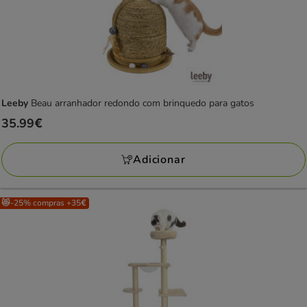
Leeby
Beau arranhador redondo com brinquedo para gatos
Preço
35.99€
35.99€
Adicionar
😻-25% compras +35€