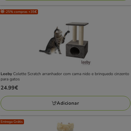
😻-25% compras +35€
Leeby
Colette Scratch arranhador com cama nido e brinquedo cinzento
para gatos
Preço
24.99€
24.99€
Adicionar
Entrega Grátis