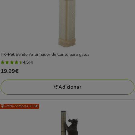
TK-Pet
Benito Arranhador de Canto para gatos
4.5
(4)
4.5
Preço
19.99€
estrelas
19.99€
com
Adicionar
4
avaliações
😻-25% compras +35€