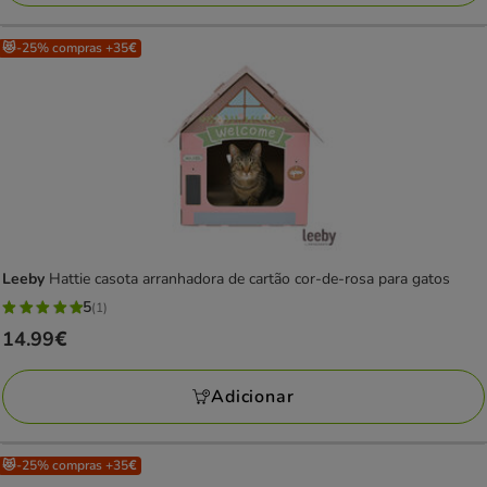
😻-25% compras +35€
Leeby
Hattie casota arranhadora de cartão cor-de-rosa para gatos
5
(1)
5
Preço
14.99€
estrelas
14.99€
com
Adicionar
1
avaliações
😻-25% compras +35€