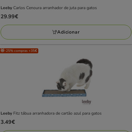
Leeby
Carlos Cenoura arranhador de juta para gatos
Preço
29.99€
29.99€
Adicionar
😻-25% compras +35€
Leeby
Fitz tábua arranhadora de cartão azul para gatos
Preço
3.49€
3.49€