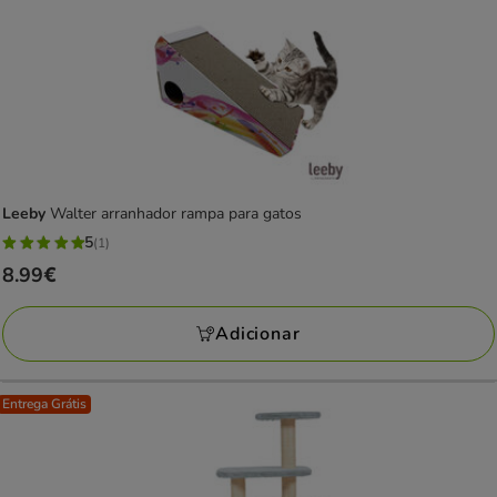
Leeby
Walter arranhador rampa para gatos
5
(1)
5
Preço
8.99€
estrelas
8.99€
com
Adicionar
1
avaliações
Entrega Grátis