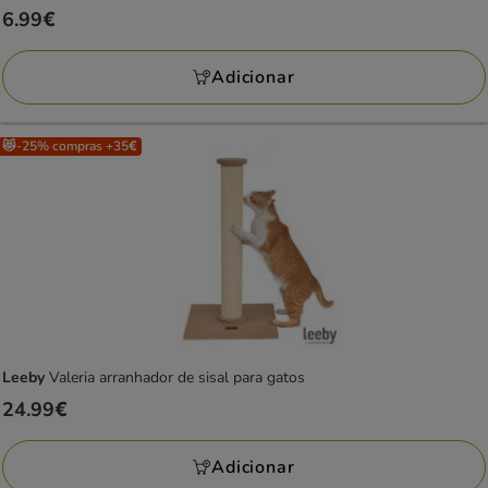
Preço
6.99€
6.99€
Adicionar
😻-25% compras +35€
Leeby
Valeria arranhador de sisal para gatos
Preço
24.99€
24.99€
Adicionar