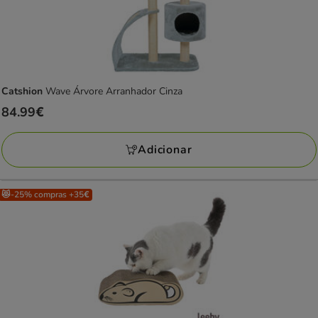
Catshion
Wave Árvore Arranhador Cinza
Preço
84.99€
84.99€
Adicionar
😻-25% compras +35€