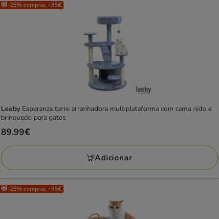
😻-25% compras +35€
Leeby
Esperanza torre arranhadora multiplataforma com cama nido e
brinquedo para gatos
Preço
89.99€
89.99€
Adicionar
😻-25% compras +35€