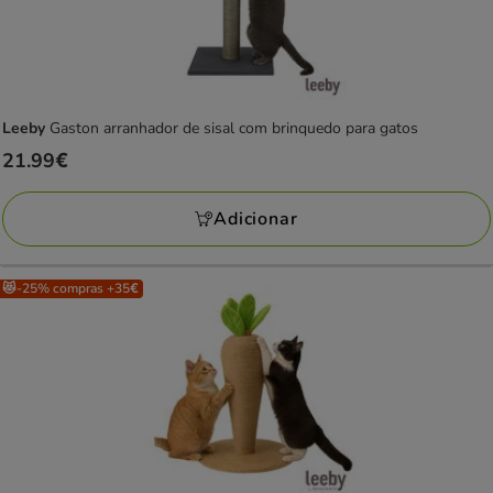
Leeby
Gaston arranhador de sisal com brinquedo para gatos
Preço
21.99€
21.99€
Adicionar
😻-25% compras +35€