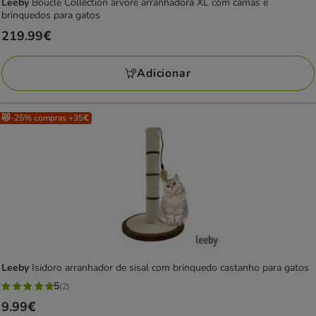
Leeby
Boucle Collection árvore arranhadora XL com camas e
brinquedos para gatos
Preço
219.99€
219.99€
Adicionar
😻-25% compras +35€
Leeby
Isidoro arranhador de sisal com brinquedo castanho para gatos
5
(2)
5
Preço
9.99€
estrelas