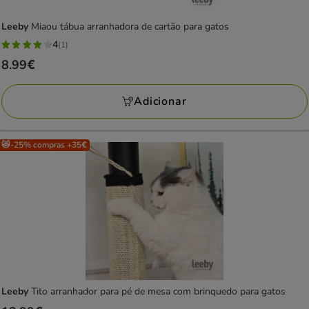
Leeby
Miaou tábua arranhadora de cartão para gatos
4
(1)
4
Preço
8.99€
estrelas
8.99€
com
Adicionar
1
avaliações
😻-25% compras +35€
Leeby
Tito arranhador para pé de mesa com brinquedo para gatos