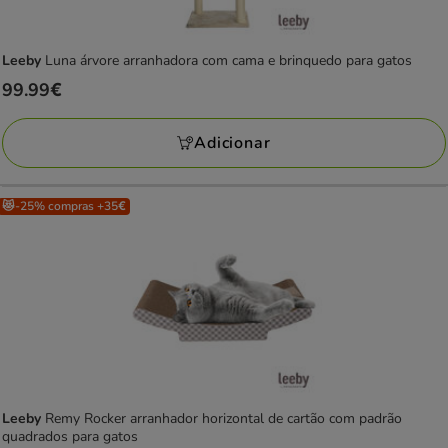
Leeby
Luna árvore arranhadora com cama e brinquedo para gatos
Preço
99.99€
99.99€
Adicionar
😻-25% compras +35€
Leeby
Remy Rocker arranhador horizontal de cartão com padrão
quadrados para gatos