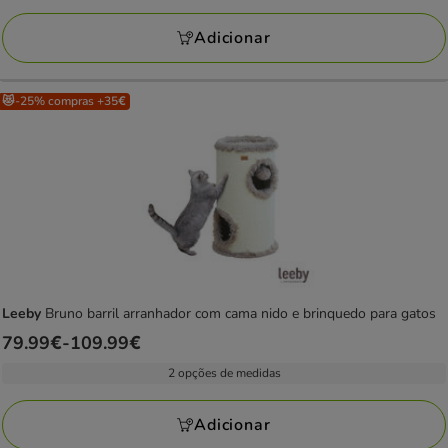
39.99€
com
Adicionar
2
avaliações
😻-25% compras +35€
Leeby
Bruno barril arranhador com cama nido e brinquedo para gatos
Preço
79.99€
-
109.99€
de
2 opções de medidas
79.99€
a
Adicionar
109.99€