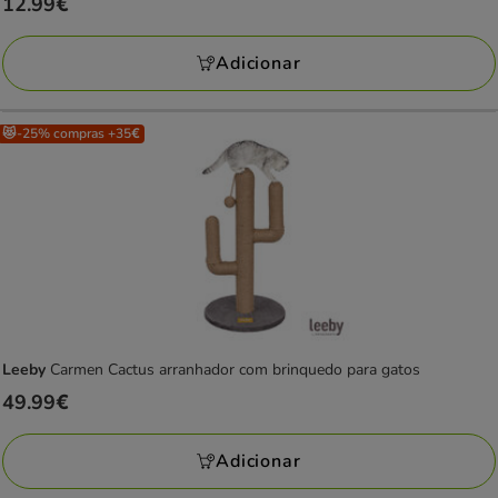
Preço
12.99€
12.99€
Adicionar
😻-25% compras +35€
Leeby
Carmen Cactus arranhador com brinquedo para gatos
Preço
49.99€
49.99€
Adicionar