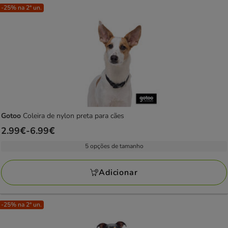
-25% na 2ª un.
Gotoo
Coleira de nylon preta para cães
Preço
2.99€
-
6.99€
de
5 opções de tamanho
2.99€
a
Adicionar
6.99€
-25% na 2ª un.