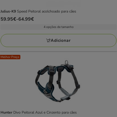
Julius-K9
Speed Peitoral acolchoado para cães
Preço
59.95€
-
64.99€
de
4 opções de tamanho
59.95€
a
Adicionar
64.99€
Melhor Preço
Hunter
Divo Peitoral Azul e Cinzento para cães