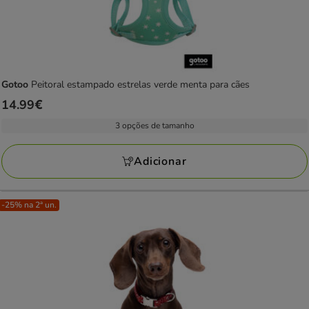
Gotoo
Peitoral estampado estrelas verde menta para cães
Preço
14.99€
14.99€
3 opções de tamanho
Adicionar
-25% na 2ª un.