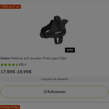
-25% na 2ª un.
Gotoo
Peitoral anti-puxões Preto para Cães
4.8
(4)
4.8
Preço
17.99€
-
19.99€
estrelas
de
com
3 opções de tamanho
17.99€
4
a
avaliações
Adicionar
19.99€
Entrega Grátis