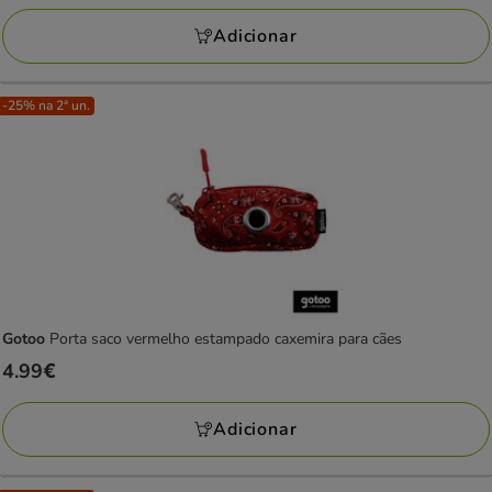
a
Adicionar
59.99€
-25% na 2ª un.
Gotoo
Porta saco vermelho estampado caxemira para cães
Preço
4.99€
4.99€
Adicionar