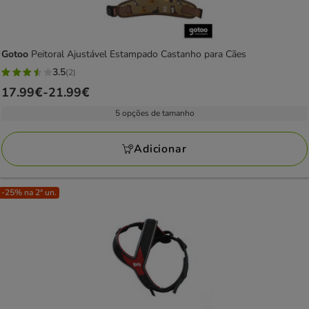
Gotoo
Peitoral Ajustável Estampado Castanho para Cães
3.5
(2)
3.5
Preço
17.99€
-
21.99€
estrelas
de
com
5 opções de tamanho
17.99€
2
a
avaliações
Adicionar
21.99€
-25% na 2ª un.