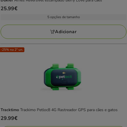
Dukier
Arnês Reversível estampado Berry Love para cães
Preço
25.99€
25.99€
5 opções de tamanho
Adicionar
-25% na 2ª un.
Tracktimo
Trackimo Petloc8 4G Rastreador GPS para cães e gatos
Preço
29.99€
29.99€