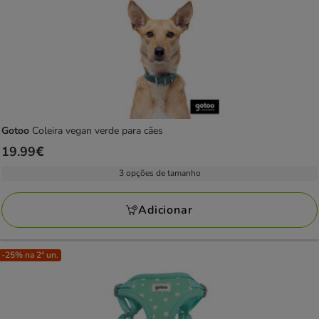
Gotoo
Coleira vegan verde para cães
Preço
19.99€
19.99€
3 opções de tamanho
Adicionar
-25% na 2ª un.