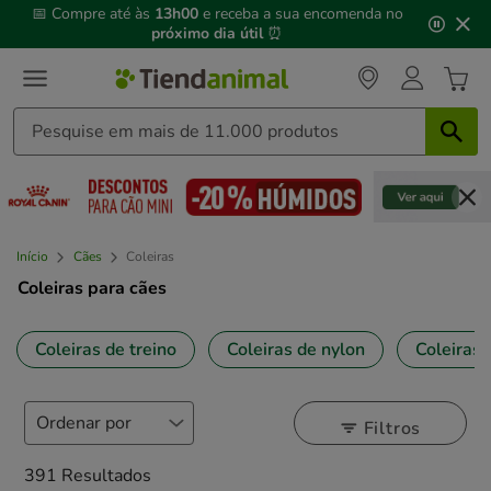
3
📅 Compre até às
13h00
e receba a sua encomenda no
de
próximo dia útil
⏰
3,
mensagem,
Início
Cães
Coleiras
Coleiras para cães
Coleiras de treino
Coleiras de nylon
Coleiras 
Filtros
391 Resultados