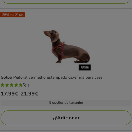
26.39€
-25% na 2ª un.
Gotoo
Peitoral vermelho estampado caxemira para cães
5
(1)
5
Preço
17.99€
-
21.99€
estrelas
de
com
5 opções de tamanho
17.99€
1
a
avaliações
Adicionar
21.99€