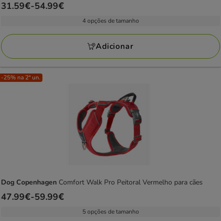
Preço
31.59€
-
54.99€
de
4 opções de tamanho
31.59€
a
Adicionar
54.99€
-25% na 2ª un.
Dog Copenhagen
Comfort Walk Pro Peitoral Vermelho para cães
Preço
47.99€
-
59.99€
de
5 opções de tamanho
47.99€