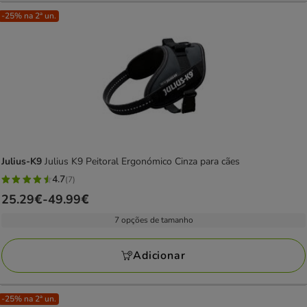
-25% na 2ª un.
Julius-K9
Julius K9 Peitoral Ergonómico Cinza para cães
4.7
(7)
4.7
Preço
25.29€
-
49.99€
estrelas
de
com
7 opções de tamanho
25.29€
7
a
avaliações
Adicionar
49.99€
-25% na 2ª un.