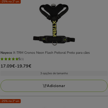
-25% na 2ª un.
Nayeco
X-TRM Cronos Neon Flash Peitoral Preto para cães
5
(1)
5
Preço
17.09€
-
19.79€
estrelas
de
com
3 opções de tamanho
17.09€
1
a
avaliações
Adicionar
19.79€
-25% na 2ª un.