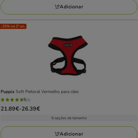
Adicionar
-25% na 2ª un.
Puppia
Soft Peitoral Vermelho para cães
5
(1)
5
Preço
21.89€
-
26.39€
estrelas
de
com
6 opções de tamanho
21.89€
1
a
avaliações
Adicionar