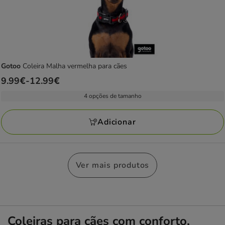
Gotoo
Coleira Malha vermelha para cães
Preço
9.99€
-
12.99€
de
4 opções de tamanho
9.99€
a
Adicionar
12.99€
Ver mais produtos
Coleiras para cães com conforto,