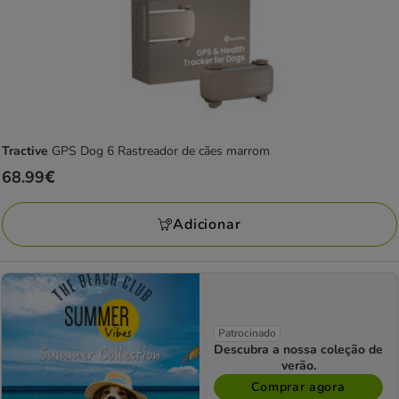
Tractive
GPS Dog 6 Rastreador de cães marrom
Preço
68.99€
68.99€
Adicionar
Patrocinado
Descubra a nossa coleção de
verão.
Comprar agora