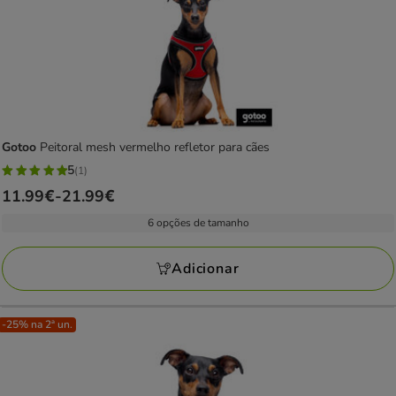
Gotoo
Peitoral mesh vermelho refletor para cães
5
(1)
5
Preço
11.99€
-
21.99€
estrelas
de
com
6 opções de tamanho
11.99€
1
a
avaliações
Adicionar
21.99€
-25% na 2ª un.