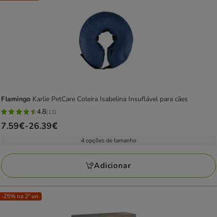
Flamingo
Karlie PetCare Coleira Isabelina Insuflável para cães
4.8
(11)
4.8
Preço
7.59€
-
26.39€
estrelas
de
com
4 opções de tamanho
7.59€
11
a
avaliações
Adicionar
26.39€
-25% na 2ª un.