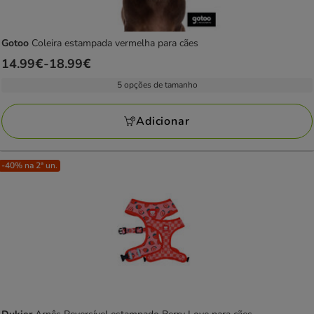
Gotoo
Coleira estampada vermelha para cães
Preço
14.99€
-
18.99€
de
5 opções de tamanho
14.99€
a
Adicionar
18.99€
-40% na 2ª un.