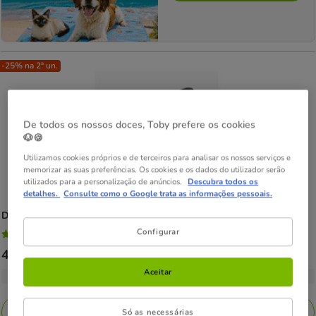
-25% na 2ª un.
De todos os nossos doces, Toby prefere os cookies
🐶🍪
Utilizamos cookies próprios e de terceiros para analisar os nossos serviços e
memorizar as suas preferências. Os cookies e os dados do utilizador serão
utilizados para a personalização de anúncios.
Descubra todos os
detalhes.
Consulte como o Google trata as informações pessoais.
Dog Copenhagen
Comfort Walk Pro Peitoral Preto para cães
Configurar
5
(1)
5
Preço
47.99€
-
59.99€
estrelas
de
Aceitar
com
5 opções de tamanho
47.99€
1
a
avaliações
Adicionar
Só as necessárias