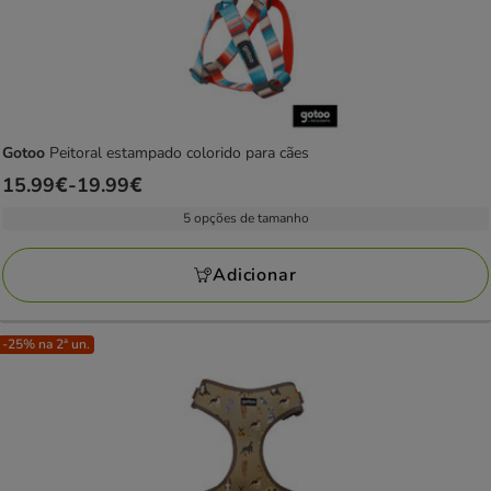
Gotoo
Peitoral estampado colorido para cães
Preço
15.99€
-
19.99€
de
5 opções de tamanho
15.99€
a
Adicionar
19.99€
-25% na 2ª un.