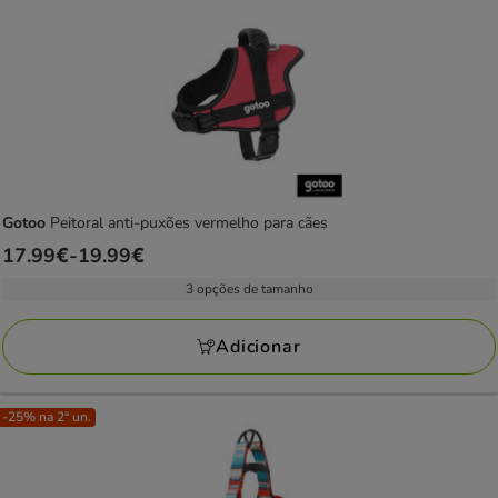
Gotoo
Peitoral anti-puxões vermelho para cães
Preço
17.99€
-
19.99€
de
3 opções de tamanho
17.99€
a
Adicionar
19.99€
-25% na 2ª un.