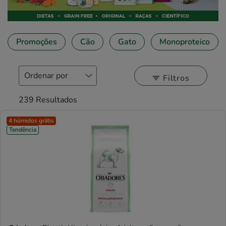
Promoções
Cão
Gato
Monoproteico
Filtros
239 Resultados
4 húmidos grátis
Tendência