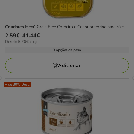
Criadores
Menú Grain Free Cordeiro e Cenoura terrina para cães
Preço
2.59€
-
41.44€
5.76€
Desde 5.76€ / kg
de
por
2.59€
3 opções de peso
kg
a
41.44€
Adicionar
+ de 30% Desc.