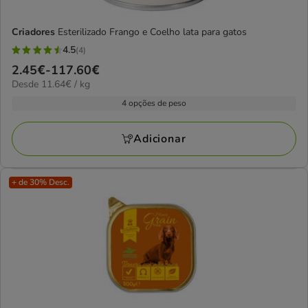
Criadores
Esterilizado Frango e Coelho lata para gatos
4.5
(4)
4.5
Preço
2.45€
-
117.60€
estrelas
11.64€
Desde 11.64€ / kg
de
com
por
2.45€
4 opções de peso
4
kg
a
avaliações
117.60€
Adicionar
+ de 30% Desc.