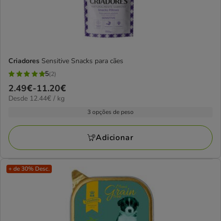
Criadores
Sensitive Snacks para cães
5
(2)
5
Preço
2.49€
-
11.20€
estrelas
12.44€
Desde 12.44€ / kg
de
com
por
2.49€
3 opções de peso
2
kg
a
avaliações
11.20€
Adicionar
+ de 30% Desc.