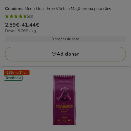
Criadores
Menú Grain Free Vitela e Maçã terrina para cães
5
(2)
5
Preço
2.59€
-
41.44€
estrelas
5.76€
Desde 5.76€ / kg
de
com
por
2.59€
3 opções de peso
2
kg
a
avaliações
41.44€
Adicionar
-25% na 2ª un.
Tendência