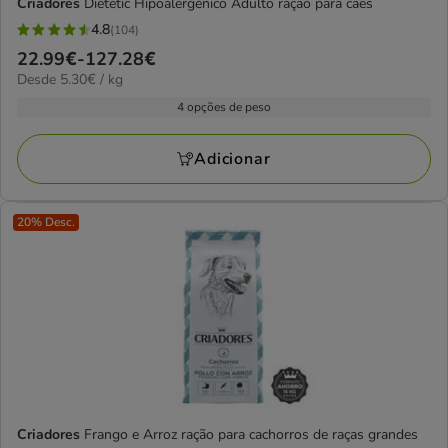
Criadores
Dietetic Hipoalergénico Adulto ração para cães
4.8
(104)
4.8
Preço
22.99€
-
127.28€
estrelas
5.30€
Desde 5.30€ / kg
de
com
por
22.99€
4 opções de peso
104
kg
a
avaliações
127.28€
Adicionar
20% Desc.
Criadores
Frango e Arroz ração para cachorros de raças grandes