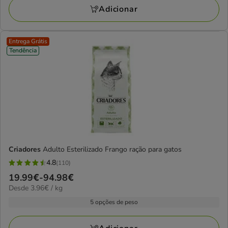
2
KG
está
Adicionar
avaliações
a
poupar
Entrega Grátis
19%,
Tendência
preço
final
6.49€
Criadores
Adulto Esterilizado Frango ração para gatos
4.8
(110)
4.8
Preço
19.99€
-
94.98€
estrelas
3.96€
Desde 3.96€ / kg
de
com
por
19.99€
5 opções de peso
110
kg
a
avaliações
94.98€