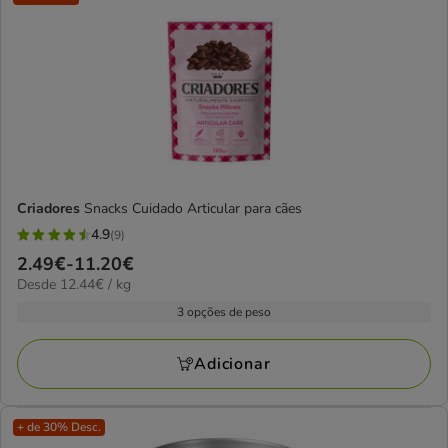
Criadores
Snacks Cuidado Articular para cães
4.9
(9)
4.9
Preço
2.49€
-
11.20€
estrelas
12.44€
Desde 12.44€ / kg
de
com
por
2.49€
3 opções de peso
9
kg
a
avaliações
11.20€
Adicionar
+ de 30% Desc.