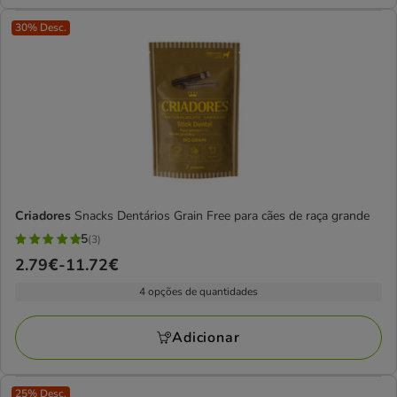
30% Desc.
Criadores
Snacks Dentários Grain Free para cães de raça grande
5
(3)
5
Preço
2.79€
-
11.72€
estrelas
de
com
4 opções de quantidades
2.79€
3
a
avaliações
Adicionar
11.72€
25% Desc.