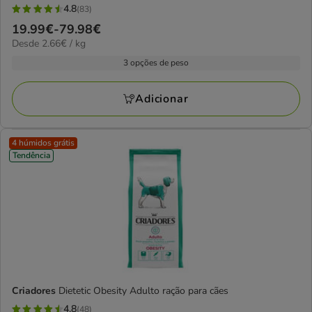
4.8
(83)
4.8
Preço
19.99€
-
79.98€
estrelas
2.66€
Desde 2.66€ / kg
de
com
por
19.99€
3 opções de peso
83
KG
a
avaliações
79.98€
Adicionar
4 húmidos grátis
Tendência
Criadores
Dietetic Obesity Adulto ração para cães
4.8
(48)