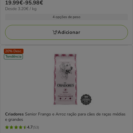
Preço
19.99€
-
95.98€
estrelas
3.20€
Desde 3.20€ / kg
de
com
por
19.99€
4 opções de peso
52
KG
a
avaliações
95.98€
Adicionar
20% Desc.
Tendência
Criadores
Senior Frango e Arroz ração para cães de raças médias
e grandes
4.7
(53)
4.7