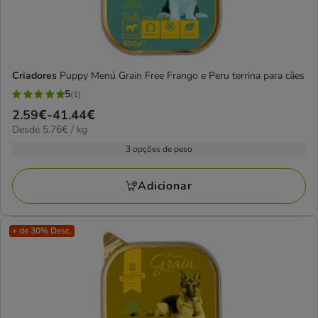
Criadores
Puppy Menú Grain Free Frango e Peru terrina para cães
5
(1)
5
Preço
2.59€
-
41.44€
estrelas
5.76€
Desde 5.76€ / kg
de
com
por
2.59€
3 opções de peso
1
kg
a
avaliações
41.44€
Adicionar
+ de 30% Desc.