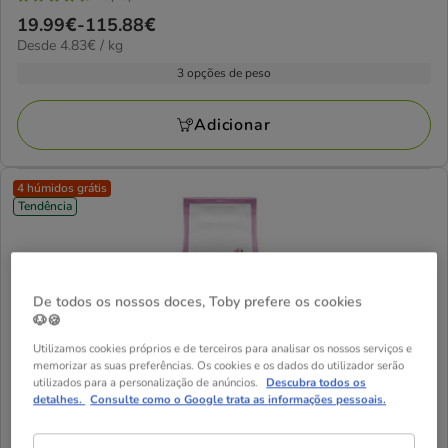
4.8
Preço
19.99€
-
115.88€
estrelas
4.83€
Desde 4.83€ / kg
de
com
por
19.99€
3 opções de peso
48
kg
a
avaliações
115.88€
Adicionar
4 húmidos grátis
Tendência
De todos os nossos doces, Toby prefere os cookies
🐶🍪
Utilizamos cookies próprios e de terceiros para analisar os nossos serviços e
memorizar as suas preferências. Os cookies e os dados do utilizador serão
utilizados para a personalização de anúncios.
Descubra todos os
Criadores
Dietetic Adulto Dermatose ração para cães
detalhes.
Consulte como o Google trata as informações pessoais.
4.8
(46)
4.8