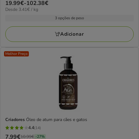
Preço
19.99€
-
102.38€
estrelas
3.41€
Desde 3.41€ / kg
de
com
por
19.99€
3 opções de peso
53
kg
a
avaliações
102.38€
Adicionar
Melhor Preço
Criadores
Óleo de atum para cães e gatos
4.4
(14)
4.4
Preço
7.99€
10.99€
-27%
estrelas