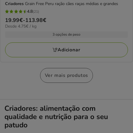
Criadores
Grain Free Peru ração cães raças médias e grandes
4.8
(21)
4.8
Preço
19.99€
-
113.98€
estrelas
4.75€
Desde 4.75€ / kg
de
com
por
19.99€
3 opções de peso
21
kg
a
avaliações
113.98€
Adicionar
Ver mais produtos
Criadores: alimentação com
qualidade e nutrição para o seu
patudo