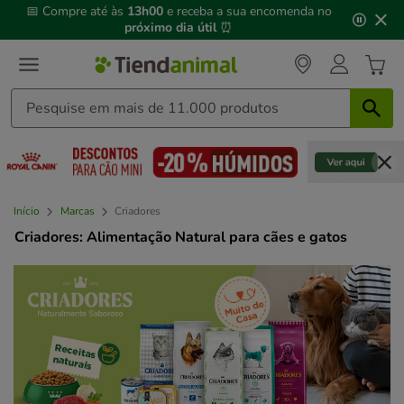
3
📅 Compre até às
13h00
e receba a sua encomenda no
de
próximo dia útil
⏰
3,
mensagem,
Início
Marcas
Criadores
Criadores: Alimentação Natural para cães e gatos