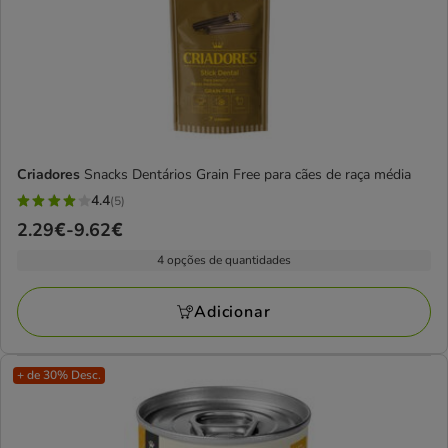
Criadores
Snacks Dentários Grain Free para cães de raça média
4.4
(5)
4.4
Preço
2.29€
-
9.62€
estrelas
de
com
4 opções de quantidades
2.29€
5
a
avaliações
Adicionar
9.62€
+ de 30% Desc.