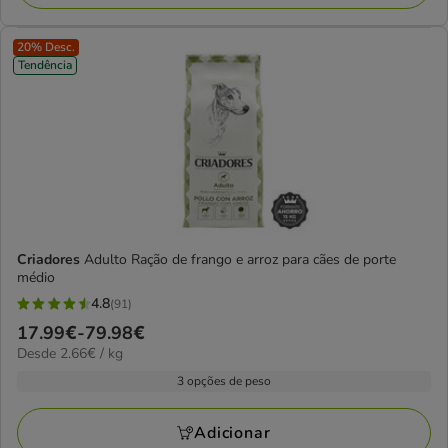
20% Desc.
Tendência
Criadores
Adulto Ração de frango e arroz para cães de porte
médio
4.8
(91)
4.8
Preço
17.99€
-
79.98€
estrelas
2.66€
Desde 2.66€ / kg
de
com
por
17.99€
3 opções de peso
91
KG
a
avaliações
79.98€
Adicionar