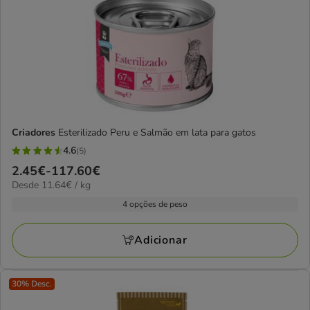
Criadores
Esterilizado Peru e Salmão em lata para gatos
4.6
(5)
4.6
Preço
2.45€
-
117.60€
estrelas
11.64€
Desde 11.64€ / kg
de
com
por
2.45€
4 opções de peso
5
kg
a
avaliações
117.60€
Adicionar
30% Desc.