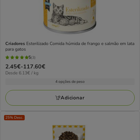
Criadores
Esterilizado Comida húmida de frango e salmão em lata
para gatos
5
(3)
5
Preço
2.45€
-
117.60€
estrelas
6.13€
Desde 6.13€ / kg
de
com
por
2.45€
4 opções de peso
3
kg
a
avaliações
117.60€
Adicionar
25% Desc.