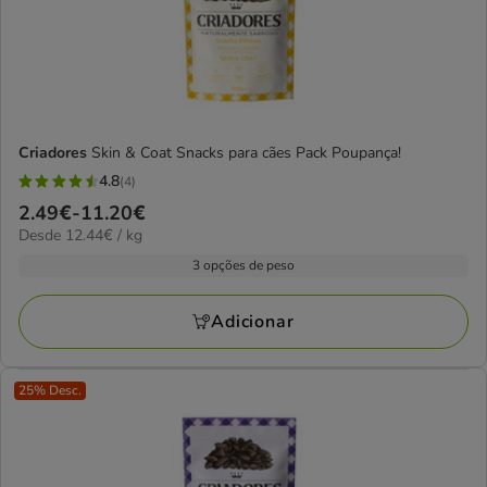
Criadores
Skin & Coat Snacks para cães Pack Poupança!
4.8
(4)
4.8
Preço
2.49€
-
11.20€
estrelas
12.44€
Desde 12.44€ / kg
de
com
por
2.49€
3 opções de peso
4
kg
a
avaliações
11.20€
Adicionar
25% Desc.