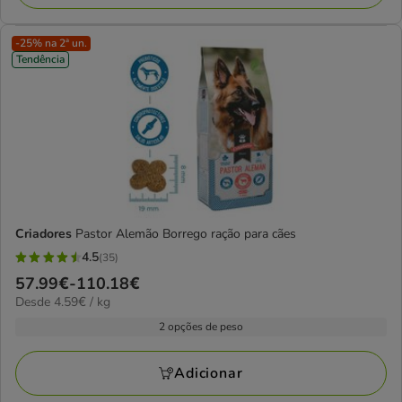
-25% na 2ª un.
Tendência
Criadores
Pastor Alemão Borrego ração para cães
4.5
(35)
4.5
Preço
57.99€
-
110.18€
estrelas
4.59€
Desde 4.59€ / kg
de
com
por
57.99€
2 opções de peso
35
kg
a
avaliações
110.18€
Adicionar