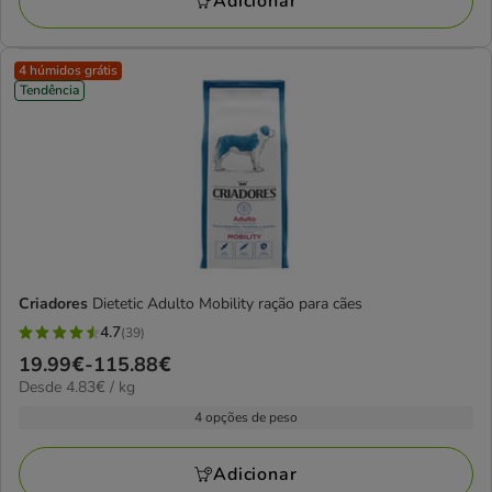
Adicionar
4 húmidos grátis
Tendência
Criadores
Dietetic Adulto Mobility ração para cães
4.7
(39)
4.7
Preço
19.99€
-
115.88€
estrelas
4.83€
Desde 4.83€ / kg
de
com
por
19.99€
4 opções de peso
39
kg
a
avaliações
115.88€
Adicionar