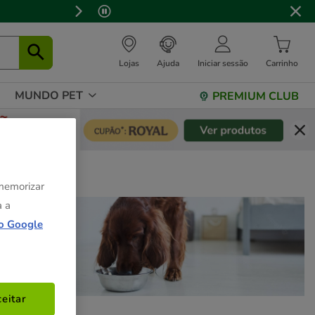
Lojas
Ajuda
Iniciar sessão
Carrinho
MUNDO PET
PREMIUM CLUB
 memorizar
a a
o Google
eitar