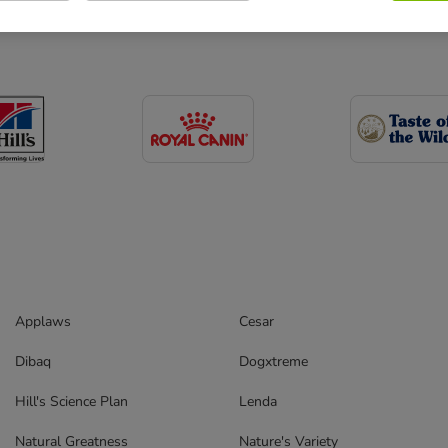
Applaws
Cesar
Dibaq
Dogxtreme
Hill's Science Plan
Lenda
Natural Greatness
Nature's Variety