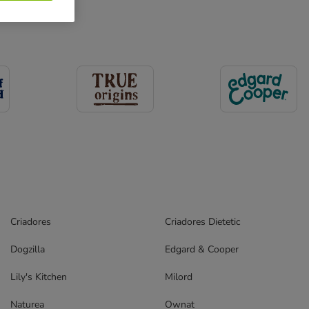
Criadores
Criadores Dietetic
Dogzilla
Edgard & Cooper
Lily's Kitchen
Milord
Naturea
Ownat