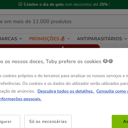
🐱
Celebre o dia do gato
com descontos até
25%
!
MARCAS
PROMOÇÕES 💰
ANTIPARASITÁRIOS
s os nossos doces, Toby prefere os cookies 🐶🍪
RA CÃES
s cookies próprios e de terceiros para analisar os nossos serviços e
referências. Os cookies e os dados do utilizador serão utilizados par
zação de anúncios.
Descubra todos os detalhes.
Consulte como 
informações pessoais.
Só as necessárias
Ac
igurar