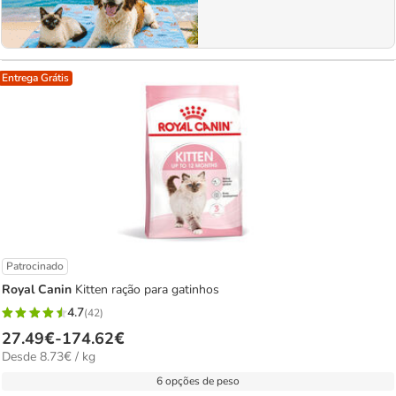
Entrega Grátis
Patrocinado
Royal Canin
Kitten ração para gatinhos
4.7
(42)
4.7
Preço
27.49€
-
174.62€
estrelas
8.73€
Desde 8.73€ / kg
de
com
por
27.49€
6 opções de peso
42
kg