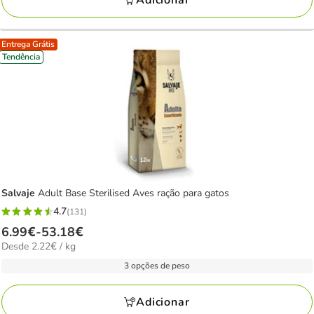
Adicionar
Entrega Grátis
Tendência
Salvaje
Adult Base Sterilised Aves ração para gatos
4.7
(131)
4.7
Preço
6.99€
-
53.18€
estrelas
2.22€
Desde 2.22€ / kg
de
com
por
6.99€
3 opções de peso
131
kg
a
avaliações
53.18€
Adicionar