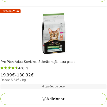
-50% na 2ª un.
Pro Plan
Adult Sterilized Salmão ração para gatos
4.8
(67)
4.8
Preço
19.99€
-
130.32€
estrelas
5.54€
Desde 5.54€ / kg
de
com
por
19.99€
6 opções de peso
67
KG
a
avaliações
130.32€
Adicionar