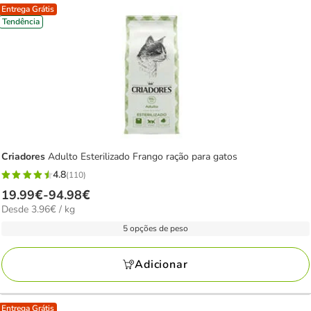
Entrega Grátis
Tendência
Criadores
Adulto Esterilizado Frango ração para gatos
4.8
(110)
4.8
Preço
19.99€
-
94.98€
estrelas
3.96€
Desde 3.96€ / kg
de
com
por
19.99€
5 opções de peso
110
kg
a
avaliações
94.98€
Adicionar
Entrega Grátis