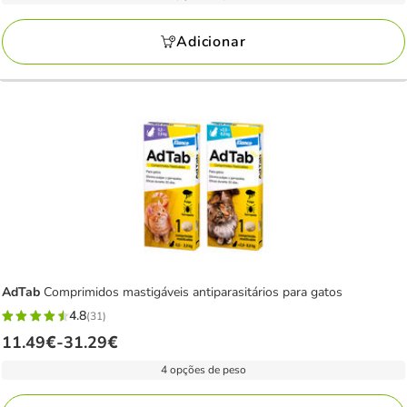
KG
a
avaliações
103.98€
Adicionar
AdTab
Comprimidos mastigáveis antiparasitários para gatos
4.8
(31)
4.8
Preço
11.49€
-
31.29€
estrelas
de
com
4 opções de peso
11.49€
31