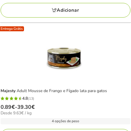
a
avaliações
174.62€
Adicionar
Entrega Grátis
Majesty
Adult Mousse de Frango e Fígado lata para gatos
4.8
(13)
4.8
Preço
0.89€
-
39.30€
estrelas
9.63€
Desde 9.63€ / kg
de
com
por
0.89€
4 opções de peso
13
kg
a
avaliações