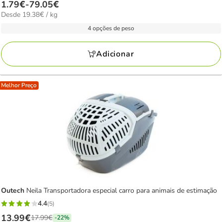
Preço
1.79€
-
79.05€
estrelas
19.38€
Desde 19.38€ / kg
de
com
por
1.79€
4 opções de peso
3
kg
a
avaliações
79.05€
Adicionar
Melhor Preço
Outech
Neila Transportadora especial carro para animais de estimação
4.4
(5)
4.4
Preço
13.99€
17.99€
-22%
estrelas