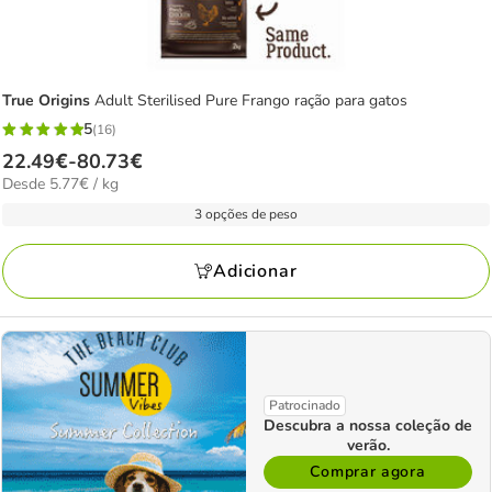
True Origins
Adult Sterilised Pure Frango ração para gatos
5
(16)
5
Preço
22.49€
-
80.73€
estrelas
5.77€
Desde 5.77€ / kg
de
com
por
22.49€
3 opções de peso
16
kg
a
avaliações
80.73€
Adicionar
Patrocinado
Descubra a nossa coleção de
verão.
Comprar agora