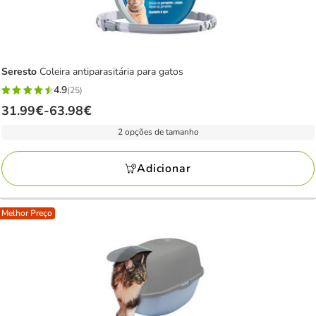
Seresto
Coleira antiparasitária para gatos
4.9
(25)
4.9
Preço
31.99€
-
63.98€
estrelas
de
com
2 opções de tamanho
31.99€
25
a
avaliações
Adicionar
63.98€
Melhor Preço