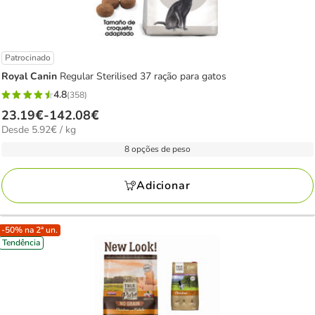
Patrocinado
Royal Canin
Regular Sterilised 37 ração para gatos
4.8
(358)
4.8
Preço
23.19€
-
142.08€
estrelas
5.92€
Desde 5.92€ / kg
de
com
por
23.19€
8 opções de peso
358
kg
a
avaliações
142.08€
Adicionar
-50% na 2ª un.
Tendência