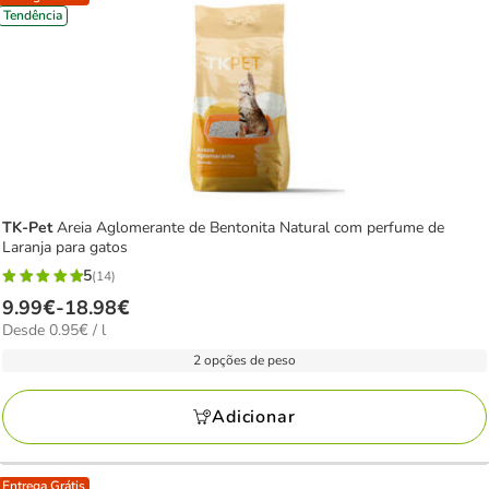
Tendência
TK-Pet
Areia Aglomerante de Bentonita Natural com perfume de
Laranja para gatos
5
(14)
5
Preço
9.99€
-
18.98€
estrelas
0.95€
Desde 0.95€ / l
de
com
por
9.99€
2 opções de peso
14
l
a
avaliações
18.98€
Adicionar
Entrega Grátis