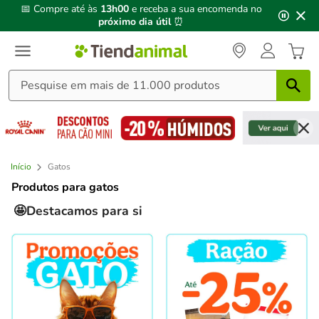
3
📅 Compre até às
13h00
e receba a sua encomenda no
de
próximo dia útil
⏰
3,
mensagem,
Início
Gatos
Produtos para gatos
🤩Destacamos para si