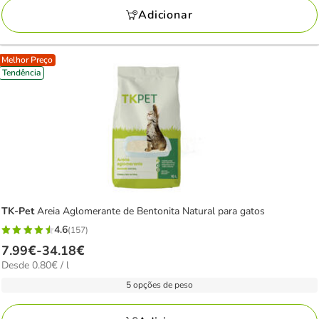
136.99€
Adicionar
Melhor Preço
Tendência
TK-Pet
Areia Aglomerante de Bentonita Natural para gatos
4.6
(157)
4.6
Preço
7.99€
-
34.18€
estrelas
0.80€
Desde 0.80€ / l
de
com
por
7.99€
5 opções de peso
157
L
a
avaliações
34.18€