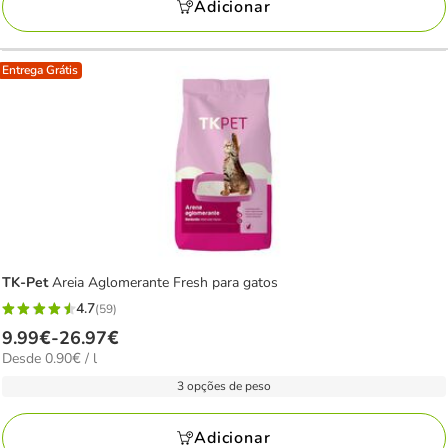
94.06€
Adicionar
Entrega Grátis
TK-Pet
Areia Aglomerante Fresh para gatos
4.7
(59)
4.7
Preço
9.99€
-
26.97€
estrelas
0.90€
Desde 0.90€ / l
de
com
por
9.99€
3 opções de peso
59
L
a
avaliações
26.97€
Adicionar