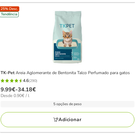
25% Desc.
Tendência
TK-Pet
Areia Aglomerante de Bentonita Talco Perfumado para gatos
4.6
(290)
4.6
Preço
9.99€
-
34.18€
estrelas
0.90€
Desde 0.90€ / l
de
com
por
9.99€
5 opções de peso
290
L
a
avaliações
34.18€
Adicionar