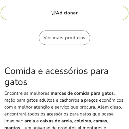
anterior
com
17.99€,
Adicionar
5
está
avaliações
a
poupar
Ver mais produtos
22%,
preço
final
13.99€
Comida e acessórios para
gatos
Encontre as melhores
marcas de comida
para gatos
,
ração para gatos adultos e cachorros a preços económicos,
com a melhor atenção e serviço que procura. Além disso,
encontrará todos os acessórios para gatos que possa
imaginar:
areia e caixas de areia, coleiras, camas,
mantas
... um universo de produtos alimentares e