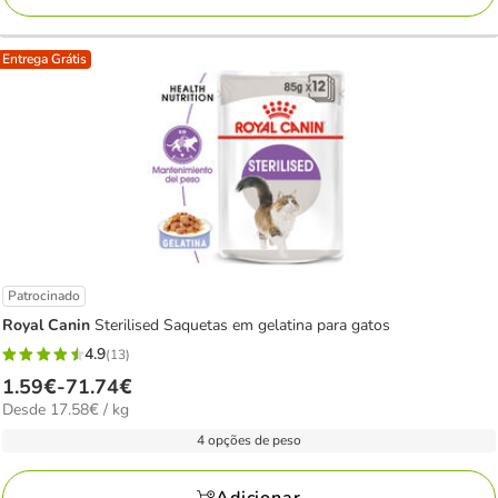
Entrega Grátis
Patrocinado
Royal Canin
Sterilised Saquetas em gelatina para gatos
4.9
(13)
4.9
Preço
1.59€
-
71.74€
estrelas
17.58€
Desde 17.58€ / kg
de
com
por
1.59€
4 opções de peso
13
kg
a
avaliações
71.74€