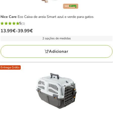
Nice Care
Eco Caixa de areia Smart azul e verde para gatos
5
(1)
5
Preço
13.99€
-
39.99€
estrelas
de
com
2 opções de medidas
13.99€
1
a
avaliações
Adicionar
39.99€
Entrega Grátis