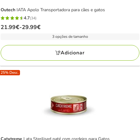
Outech
IATA Apolo Transportadora para cães e gatos
4.7
(34)
4.7
Preço
21.99€
-
29.99€
estrelas
de
com
3 opções de tamanho
21.99€
34
a
avaliações
Adicionar
29.99€
25% Desc.
Catxtreme
Lata Sterilised paté com cordeiro para Gatos