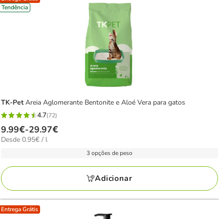
Tendência
TK-Pet
Areia Aglomerante Bentonite e Aloé Vera para gatos
4.7
(72)
4.7
Preço
9.99€
-
29.97€
estrelas
0.95€
Desde 0.95€ / l
de
com
por
9.99€
3 opções de peso
72
L
a
avaliações
29.97€
Adicionar
Entrega Grátis