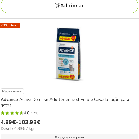
39.30€
Adicionar
20% Desc.
Patrocinado
Advance
Active Defense Adult Sterilized Peru e Cevada ração para
gatos
4.8
(121)
4.8
Preço
4.89€
-
103.98€
estrelas
4.33€
Desde 4.33€ / kg
de
com
por
4.89€
8 opções de peso
121