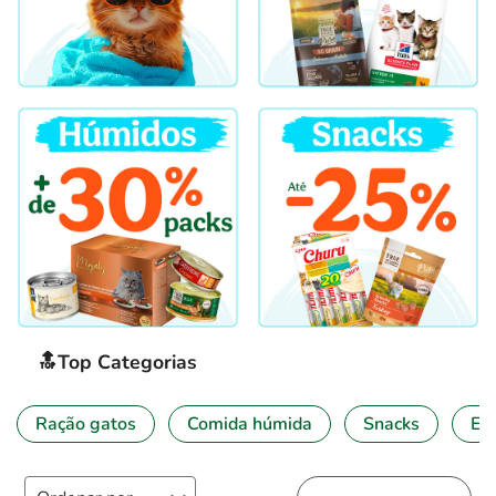
🔝Top Categorias
Ração gatos
Comida húmida
Snacks
Esp