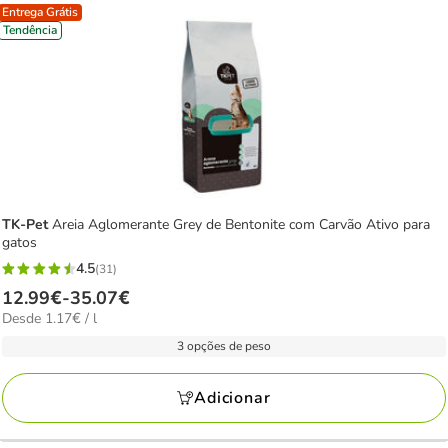
Entrega Grátis
Tendência
TK-Pet
Areia Aglomerante Grey de Bentonite com Carvão Ativo para
gatos
4.5
(31)
4.5
Preço
12.99€
-
35.07€
estrelas
1.17€
Desde 1.17€ / l
de
com
por
12.99€
3 opções de peso
31
L
a
avaliações
35.07€
Adicionar