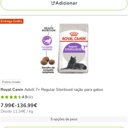
a
avaliações
Adicionar
31.29€
Entrega Grátis
Patrocinado
Royal Canin
Adult 7+ Regular Sterilised ração para gatos
4.9
(80)
4.9
Preço
7.99€
-
136.99€
estrelas
11.34€
Desde 11.34€ / kg
de
com
por
7.99€
5 opções de peso
80
kg
a
avaliações