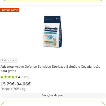
Entrega Grátis
Patrocinado
Advance
Active Defense Sensitive Sterilized Salmão e Cevada ração
para gatos
4.9
(123)
4.9
Preço
15.79€
-
94.06€
estrelas
4.70€
Desde 4.70€ / kg
de
com
por
15.79€
5 opções de peso
123
kg
a
avaliações