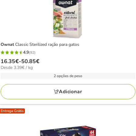
Ownat
Classic Sterilized ração para gatos
4.9
(92)
4.9
Preço
16.35€
-
50.85€
estrelas
3.39€
Desde 3.39€ / kg
de
com
por
16.35€
2 opções de peso
92
KG
a
avaliações
50.85€
Adicionar
Entrega Grátis