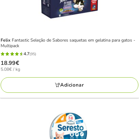
Felix
Fantastic Seleção de Sabores saquetas em gelatina para gatos -
Multipack
4.7
(95)
4.7
Preço
18.99€
estrelas
5.08€
5.08€ / kg
18.99€
com
por
95
KG
Adicionar
avaliações