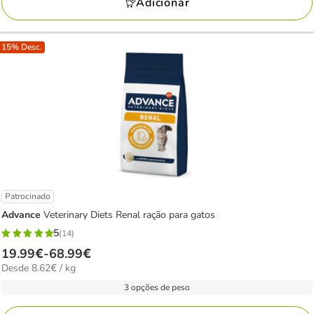
Adicionar
15% Desc.
Patrocinado
Advance
Veterinary Diets Renal ração para gatos
5
(14)
5
Preço
19.99€
-
68.99€
estrelas
8.62€
Desde 8.62€ / kg
de
com
por
19.99€
3 opções de peso
14
KG
a
avaliações