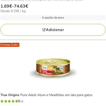
Preço
1.69€
-
74.63€
9.15€
Desde 9.15€ / kg
de
por
1.69€
4 opções de peso
kg
a
74.63€
Adicionar
Entrega Grátis
True Origins
Pure Adult Atum e Mexilhões em lata para gatos
5
(3)
5