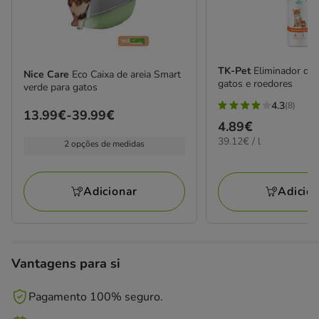
TK-Pet
Eliminador de 
Nice Care
Eco Caixa de areia Smart
gatos e roedores
verde para gatos
4.3
(8)
4.3
Preço
13.99€
-
39.99€
Preço
4.89€
estrelas
de
39.12€
39.12€ / l
4.89€
2 opções de medidas
com
13.99€
por
8
a
L
avaliações
39.99€
Adicionar
Adicio
Vantagens para si
Pagamento 100% seguro.