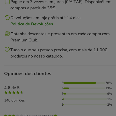
Pague em 3 vezes sem juros (0% TAE). Disponivél em
compras a partir de 35€.
Devoluções em loja grátis até 14 dias.
Politica de Devoluções
Obtenha descontos e presentes em cada compra com
Premium Club.
Tudo o que seu patudo precisa, com mais de 11.000
produtos no nosso catálogo.
Opiniões dos clientes
78% das pessoas avaliaram com 5 estrelas, 13% das pessoas
5
78%
4.6 de 5
4
13%
3
6%
2
1%
140 opiniões
1
2%