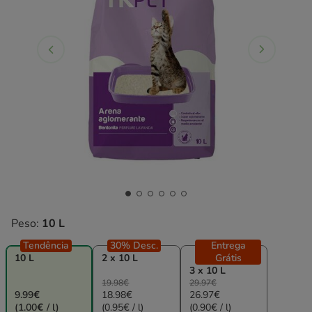
Peso:
10 L
Tendência
30% Desc.
Entrega
10 L
2 x 10 L
Grátis
3 x 10 L
19.98€
29.97€
9.99€
18.98€
26.97€
(1.00€ / l)
(0.95€ / l)
(0.90€ / l)