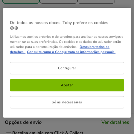
9.99€
Preço 9.99€, 1.00 EUR por l
(1.00€ / l)
De todos os nossos doces, Toby prefere os cookies
🐶🍪
Não perca estas promoções!
Utilizamos cookies próprios e de terceiros para analisar os nossos serviços e
Entrega Grátis
Direto na compra de referências para gato
memorizar as suas preferências. Os cookies e os dados do utilizador serão
utilizados para a personalização de anúncios.
Descubra todos os
com um valor igual ou superior a 39€.
Ver condições
detalhes.
Consulte como o Google trata as informações pessoais.
-25% na 2ª un
Com cupão numa seleção de alimentação,
Configurar
higiene e acessórios.
Ver condições
Cupão:
SUPER25
Copiar
Aceitar
Adicionar ao carrinho
Só as necessárias
Opções de envio
Ver detalhes
Recolha em loja com Click & Collect