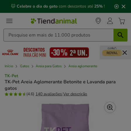
2
🐱
Celebre o dia do gato
com descontos até
25%
!
de
3,
mensagem,
Início
Gatos
Areia para Gatos
Areia aglomerante
TK-Pet
TK-Pet Areia Aglomerante Betonite e Lavanda para
gatos
(4.6)
140 avaliações
|
Ver descrição