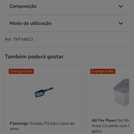
Composição
Modo de utilização
Ref.
TKP34623
Também poderá gostar
Entrega Grátis
Entrega Grátis
All For Paws
No Mess
Flamingo
Scoopy Pá para caixa de
Areia Cinzenta com ta
areia
gatos