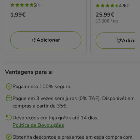
5
(1)
4.8
(4)
5
4.8
Preço
25.99€
Preço
1.99€
estrelas
estrelas
13.00€
13.00€ / kg
25.99€
1.99€
com
com
por
1
4
kg
avaliações
avaliações
Adicionar
Adicio
Vantagens para si
Pagamento 100% seguro.
Pague em 3 vezes sem juros (0% TAE). Disponivél em
compras a partir de 35€.
Devoluções em loja grátis até 14 dias.
Politica de Devoluções
Obtenha descontos e presentes em cada compra com