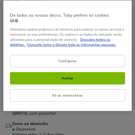
9.99€
Preço 9.99€, 1.00 EUR por l
(1.00€ / l)
De todos os nossos doces, Toby prefere os cookies
Não perca estas promoções!
🐶🍪
Entrega Grátis
Direto na compra de referências para gato
Utilizamos cookies próprios e de terceiros para analisar os nossos serviços e
memorizar as suas preferências. Os cookies e os dados do utilizador serão
com um valor igual ou superior a 39€.
Ver condições
utilizados para a personalização de anúncios.
Descubra todos os
detalhes.
Consulte como o Google trata as informações pessoais.
Adicionar ao carrinho
Configurar
Aceitar
Opções de envio
Ver detalhes
Recolha em loja com Click & Collect
Só as necessárias
Disponível
Poderá recolher a sua encomenda em 2h em lojas
selecionadas
GRÁTIS,
com presente!
Envio ao domicílio
Disponível
Entrega entre
1-3 dias úteis