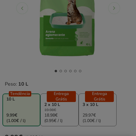
Peso:
10 L
Tendência
Entrega
Entrega
10 L
Grátis
Grátis
2 x 10 L
3 x 10 L
19.98€
9.99€
18.98€
29.97€
(1.00€ / l)
(0.95€ / l)
(1.00€ / l)