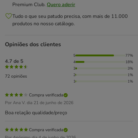
Premium Club.
Quero aderir
Tudo o que seu patudo precisa, com mais de 11.000
produtos no nosso catálogo.
Opiniões dos clientes
77% das pessoas avaliaram com 5 estrelas, 18% das pessoas
5
77%
4.7 de 5
4
18%
3
3%
2
1%
72 opiniões
1
1%
Compra verificada
Por Ana V. dia 21 de junho de 2026
Boa relação qualidade/preço
Compra verificada
Por Anónimo dia 4 de junho de 2026