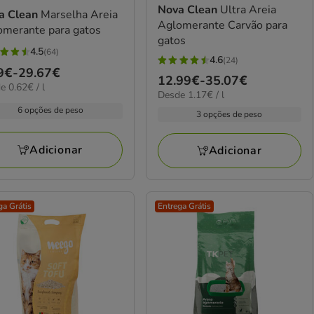
Nova Clean
Ultra Areia
a Clean
Marselha Areia
Aglomerante Carvão para
omerante para gatos
gatos
4.5
(64)
4.6
(24)
4.6
ço
9€
-
29.67€
elas
Preço
12.99€
-
35.07€
estrelas
€
e 0.62€ / l
1.17€
Desde 1.17€ / l
de
com
9€
por
6 opções de peso
12.99€
3 opções de peso
24
L
iações
a
avaliações
67€
35.07€
Adicionar
Adicionar
ga Grátis
Entrega Grátis