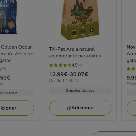
y
Golden Odour
Nov
TK-Pet
Areia natural
erante Absorve
Are
aglomerante para gatos
gatos
gat
4.5
(4)
4.5
(27)
3
Preço
12.99€
-
35.07€
estrelas
.50€
Pre
9.9
estr
1.17€
Desde 1.17€ / l
de
com
1.00
kg
Desd
de
por
com
12.99€
por
4
3 opções de peso
L
9.9
es de peso
1
KG
a
avaliações
a
aval
35.07€
18.
Adicionar
icionar