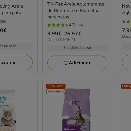
TK-Pet
Areia Aglomerante
ling Areia
Nov
de Bentonite e Marselha
 para gatos
Agl
para gatos
(68)
4.5
4.7
(174)
4.7
50€
Pre
7.9
estr
Preço
9.99€
-
26.97€
estrelas
0.62
l
Desd
de
com
0.90€
Desde 0.90€ / l
de
por
com
7.9
por
64
es de peso
L
9.99€
3 opções de peso
174
L
a
aval
a
avaliações
29.
26.97€
icionar
Adicionar
30% Desc.
Entre
Tendência