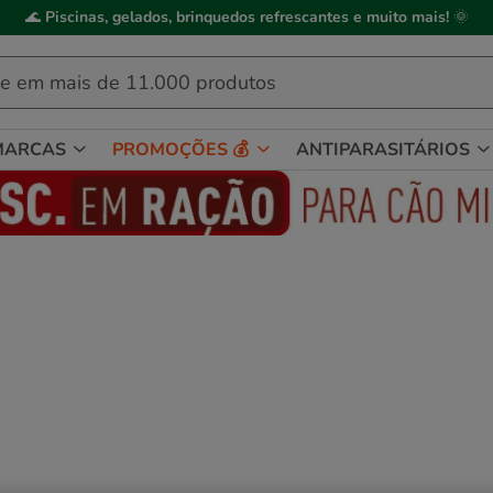
🌊
Piscinas, gelados, brinquedos refrescantes e muito mais!
🌞
MARCAS
PROMOÇÕES 💰
ANTIPARASITÁRIOS