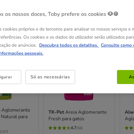
s os nossos doces, Toby prefere os cookies 🐶🍪
os
s cookies próprios e de terceiros para analisar os nossos serviços e
referências. Os cookies e os dados do utilizador serão utilizados par
zação de anúncios.
Descubra todos os detalhes.
Consulte como 
Entrega Grátis
Entre
informações pessoais.
Só as necessárias
Ac
igurar
a Aglomerante
TK-Pet
Areia Aglomerante
Alw
 Natural para
Fresh para gatos
Agl
4.7
(58)
4.7
4.7
(157)