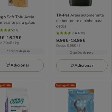
TK-Pet
Areia aglomerante
ego
Soft Tofu Areia
de bentonite e pinho para
omerante para gatos
gatos
5
(11)
4.4
(10)
4.4
ço
9€
-
16.29€
elas
Preço
9.99€
-
18.98€
estrelas
€
e 2.04€ / kg
0.95€
Desde 0.95€ / l
de
com
9€
por
2 opções de peso
9.99€
2 opções de peso
10
l
iações
a
avaliações
29€
18.98€
Adicionar
Adicionar
ga Grátis
Entrega Grátis