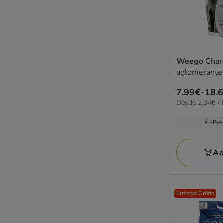
Weego
Charco
aglomerante 
Preço
7.99€
-
18.
2.34€
Desde 2.34€ / 
de
por
7.99€
KG
2 opçõ
a
18.69€
Ad
Entrega Grátis