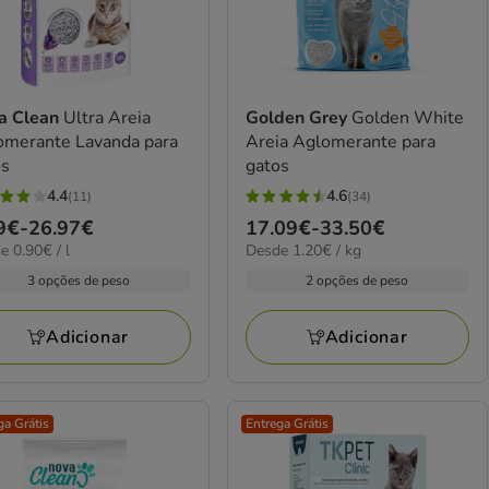
a Clean
Ultra Areia
Golden Grey
Golden White
omerante Lavanda para
Areia Aglomerante para
os
gatos
4.4
4.6
(11)
(34)
4.6
ço
9€
-
26.97€
Preço
17.09€
-
33.50€
elas
estrelas
€
1.20€
e 0.90€ / l
Desde 1.20€ / kg
de
com
por
9€
17.09€
3 opções de peso
2 opções de peso
34
kg
a
iações
avaliações
97€
33.50€
Adicionar
Adicionar
ga Grátis
Entrega Grátis