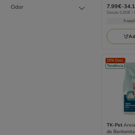
4.6
Preço
7.99€
-
34.
Odor
estrelas
0.80€
Desde 0.80€ / 
de
com
por
7.99€
5 opçõ
157
L
a
avaliações
34.18€
Ad
25% Desc.
Tendência
TK-Pet
Arei
de Bentonita