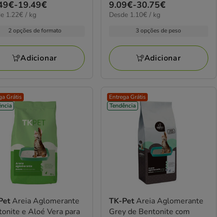
ço
49€
-
19.49€
Preço
9.09€
-
30.75€
elas
estrelas
€
1.10€
e 1.22€ / kg
Desde 1.10€ / kg
de
com
por
49€
9.09€
81
2 opções de formato
3 opções de peso
kg
a
iações
avaliações
49€
30.75€
Adicionar
Adicionar
ga Grátis
Entrega Grátis
ncia
Tendência
Pet
Areia Aglomerante
TK-Pet
Areia Aglomerante
onite e Aloé Vera para
Grey de Bentonite com