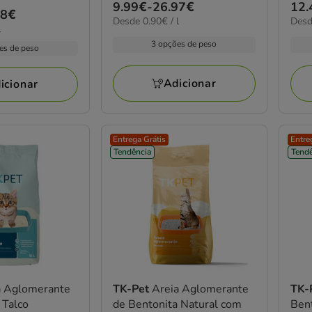
Preço
9.99€
-
26.97€
Pre
12.
estrelas
estr
18€
0.90€
1.22
Desde 0.90€ / l
Desd
de
de
com
com
l
por
por
9.99€
12.
58
58
3 opções de peso
L
KG
es de peso
a
a
avaliações
aval
26.97€
19.
Adicionar
icionar
Entrega Grátis
Entre
Tendência
Tendê
a Aglomerante
TK-Pet
Areia Aglomerante
TK-
 Talco
de Bentonita Natural com
Bent