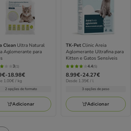
a Clean
Ultra Natural
TK-Pet
Clinic Areia
ia Aglomerante para
Aglomerante Ultrafina para
os
Kitten e Gatos Sensíveis
3
4.4
(1)
(5)
4.4
ço
9€
-
18.98€
Preço
8.99€
-
24.27€
elas
estrelas
€
1.35€
e 1.00€ / kg
Desde 1.35€ / l
de
com
por
9€
8.99€
2 opções de formato
3 opções de peso
5
L
a
iações
avaliações
98€
24.27€
Adicionar
Adicionar