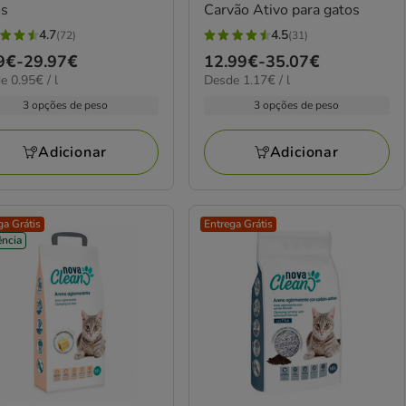
os
Carvão Ativo para gatos
4.7
4.5
(72)
(31)
4.5
ço
9€
-
29.97€
Preço
12.99€
-
35.07€
elas
estrelas
€
1.17€
e 0.95€ / l
Desde 1.17€ / l
de
com
por
9€
12.99€
3 opções de peso
3 opções de peso
31
L
a
iações
avaliações
97€
35.07€
Adicionar
Adicionar
ga Grátis
Entrega Grátis
ncia