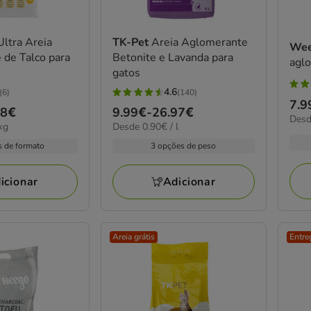
Ultra Areia
TK-Pet
Areia Aglomerante
We
de Talco para
Betonite e Lavanda para
agl
gatos
5
4.6
(6)
(140)
4.6
Pre
7.9
estr
98€
Preço
9.99€
-
26.97€
estrelas
2.04
Desd
de
com
0.90€
kg
Desde 0.90€ / l
de
por
com
7.9
por
11
KG
9.99€
s de formato
3 opções de peso
140
L
a
aval
a
avaliações
16.
26.97€
icionar
Adicionar
Areia grátis
Entre