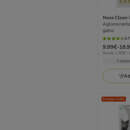
Nova Clean
Aglomerante 
gatos
4.7
4.7
Preço
9.99€
-
18.
estrelas
1.00€
Desde 1.00€ / 
de
com
por
9.99€
2 opçõe
6
KG
a
avaliações
18.98€
Ad
Entrega Grátis