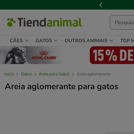
2
de
3,
mensagem,
CÃES
GATOS
OUTROS ANIMAIS
TOP 
Início
Gatos
Areia para Gatos
Areia aglomerante
Areia aglomerante para gatos