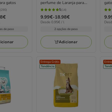
ara gatos
perfume de Laranja para
gat
gatos
5
(290)
(14)
5
4.7
18€
Preço
9.99€
-
18.98€
Pre
9.9
estrelas
estr
0.95€
0.95
l
Desde 0.95€ / l
Desd
de
de
com
com
por
por
9.99€
9.9
es de peso
2 opções de peso
14
72
l
L
a
a
avaliações
aval
18.98€
29.
icionar
Adicionar
Entrega Grátis
Entre
Tendência
Tendê