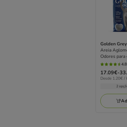
Golden Gre
Areia Aglom
Odores para 
4.8
4.8
Preço
17.09€
-
33
estrelas
1.20€
Desde 1.20€ / 
de
com
por
17.09€
2 opçõ
27
kg
a
avaliações
33.50€
Ad