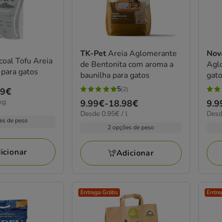
TK-Pet
Areia Aglomerante
Nov
al Tofu Areia
de Bentonita com aroma a
Agl
para gatos
baunilha para gatos
gat
5
(2)
69€
5
4.4
kg
Preço
9.99€
-
18.98€
Pre
9.9
estrelas
estr
0.95€
0.90
Desde 0.95€ / l
Desd
de
de
com
com
es de peso
por
por
9.99€
9.9
2 opções de peso
2
11
l
L
a
a
avaliações
aval
18.98€
26.
icionar
Adicionar
Entrega Grátis
Entre