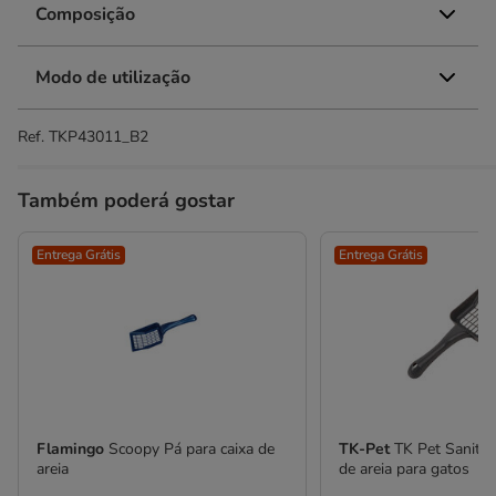
Composição
Modo de utilização
Ref.
TKP43011_B2
Também poderá gostar
Entrega Grátis
Entrega Grátis
Flamingo
Scoopy Pá para caixa de
TK-Pet
TK Pet Sanita
areia
de areia para gatos