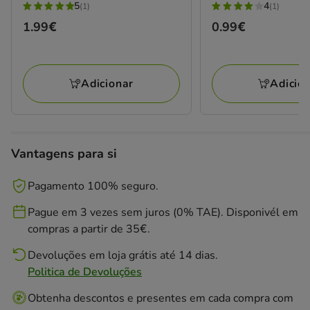
5
4
(1)
(1)
5
4
Preço
1.99€
Preço
0.99€
estrelas
estrelas
1.99€
0.99€
com
com
1
1
avaliações
avaliações
Adicionar
Adicio
Vantagens para si
Pagamento 100% seguro.
Pague em 3 vezes sem juros (0% TAE). Disponivél em
compras a partir de 35€.
Devoluções em loja grátis até 14 dias.
Politica de Devoluções
Obtenha descontos e presentes em cada compra com