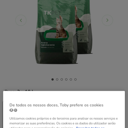
Peso:
2 x 10 L
Entrega
Entrega
De todos os nossos doces, Toby prefere os cookies
Grátis
Grátis
🐶🍪
10 L
2 x 10 L
19.98€
Utilizamos cookies próprios e de terceiros para analisar os nossos serviços e
9.99€
18.98€
memorizar as suas preferências. Os cookies e os dados do utilizador serão
(1.00€ / l)
(0.95€ / l)