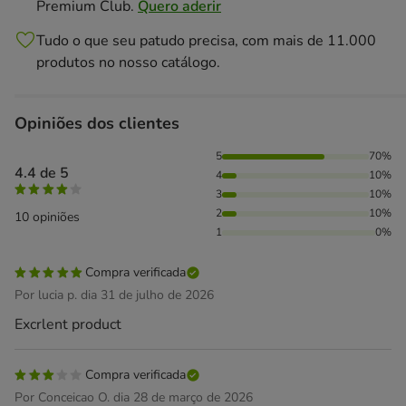
Premium Club.
Quero aderir
Tudo o que seu patudo precisa, com mais de 11.000
produtos no nosso catálogo.
Opiniões dos clientes
70% das pessoas avaliaram com 5 estrelas, 10% das pessoa
5
70%
4.4 de 5
4
10%
3
10%
2
10%
10 opiniões
1
0%
Compra verificada
Por lucia p. dia 31 de julho de 2026
Excrlent product
Compra verificada
Por Conceicao O. dia 28 de março de 2026