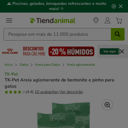
2
🌊
Piscinas, gelados, brinquedos refrescantes e muito
de
mais!
🌞
3,
mensagem,
Início
Gatos
Areia para Gatos
Areia aglomerante
TK-Pet
TK-Pet Areia aglomerante de bentonite e pinho para
gatos
(4.4)
10 avaliações
|
Ver descrição