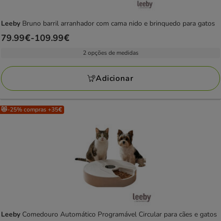
Leeby
Bruno barril arranhador com cama nido e brinquedo para gatos
Preço
79.99€
-
109.99€
de
2 opções de medidas
79.99€
a
Adicionar
109.99€
😻-25% compras +35€
Leeby
Comedouro Automático Programável Circular para cães e gatos