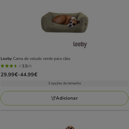
Leeby
Cama de veludo verde para cães
3.5
(4)
3.5
Preço
29.99€
-
44.99€
estrelas
de
com
3 opções de tamanho
29.99€
4
a
avaliações
Adicionar
44.99€