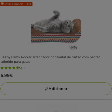
😻-25% compras +35€
Leeby
Remy Rocker arranhador horizontal de cartão com padrão
colorido para gatos
5
(1)
5
Preço
6.99€
estrelas
6.99€
com
Adicionar
1
avaliações