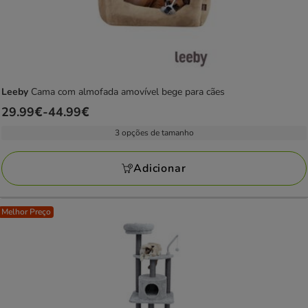
Leeby
Cama com almofada amovível bege para cães
Preço
29.99€
-
44.99€
de
3 opções de tamanho
29.99€
a
Adicionar
44.99€
Melhor Preço