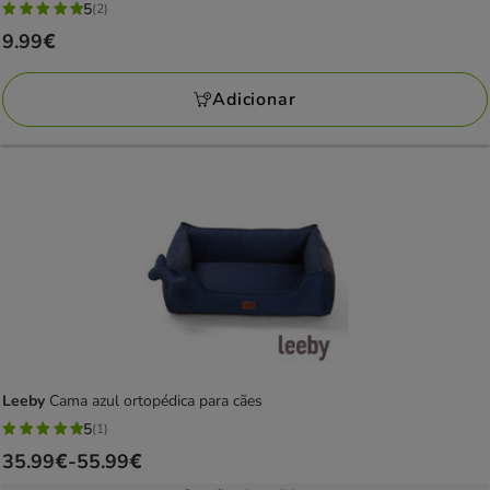
5
(2)
5
Preço
9.99€
estrelas
9.99€
com
Adicionar
2
avaliações
Leeby
Cama azul ortopédica para cães
5
(1)
5
Preço
35.99€
-
55.99€
estrelas
de