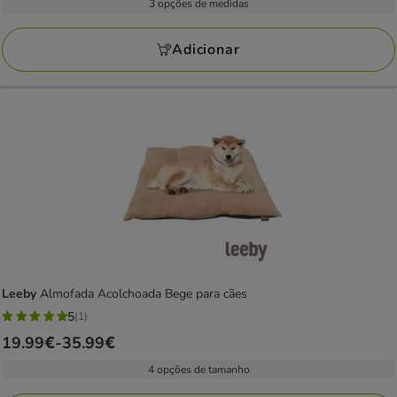
com
3 opções de medidas
35.99€
1
a
avaliações
Adicionar
55.99€
Leeby
Almofada Acolchoada Bege para cães
5
(1)
5
Preço
19.99€
-
35.99€
estrelas
de
com
4 opções de tamanho
19.99€
1