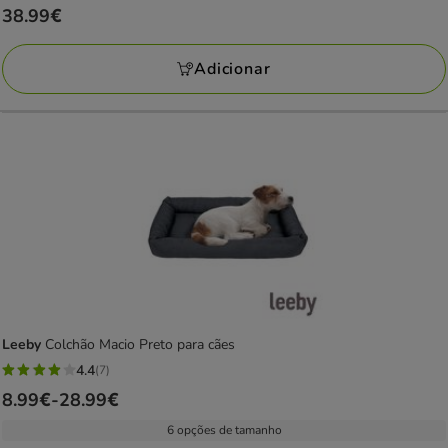
Preço
38.99€
38.99€
Adicionar
Leeby
Colchão Macio Preto para cães
4.4
(7)
4.4
Preço
8.99€
-
28.99€
estrelas
de
com
6 opções de tamanho
8.99€