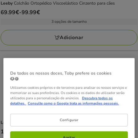
Leeby
Colchão Ortopédico Viscoelástico Cinzento para cães
Preço
69.99€
-
99.99€
de
3 opções de tamanho
69.99€
a
Adicionar
99.99€
De todos os nossos doces, Toby prefere os cookies
🐶🍪
Utilizamos cookies próprios e de terceiros para analisar os nossos serviços e
memorizar as suas preferências. Os cookies e os dados do utilizador serão
utilizados para a personalização de anúncios.
Descubra todos os
detalhes.
Consulte como o Google trata as informações pessoais.
Configurar
Leeby
Almofada Waterproof vermelha anti-pelos vermelha para cães
Preço
14.99€
-
44.99€
Aceitar