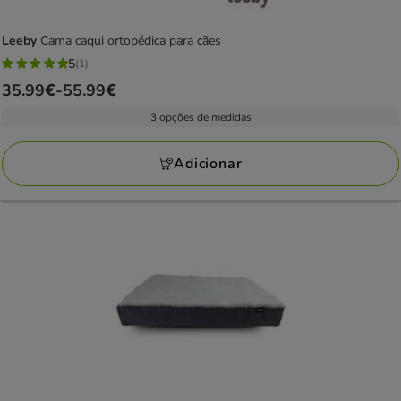
Leeby
Cama caqui ortopédica para cães
5
(1)
5
Preço
35.99€
-
55.99€
estrelas
de
com
3 opções de medidas
35.99€
1
a
avaliações
Adicionar
55.99€