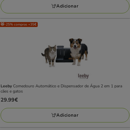
a
avaliações
Adicionar
35.99€
😻-25% compras +35€
Leeby
Comedouro Automático e Dispensador de Água 2 em 1 para
cães e gatos
Preço
29.99€
29.99€
Adicionar