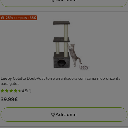
32.99€
😻-25% compras +35€
Leeby
Colette DoubPost torre arranhadora com cama nido cinzenta
para gatos
4.5
(2)
4.5
Preço
39.99€
estrelas
39.99€
com
Adicionar
2
avaliações