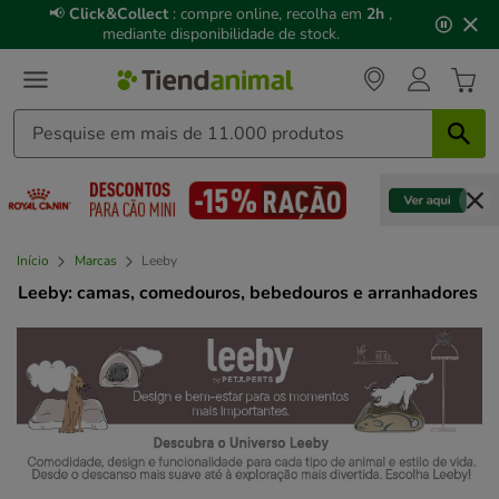
3
📢
Click&Collect
: compre online, recolha em
2h
,
de
mediante disponibilidade de stock.
3,
mensagem,
Início
Marcas
Leeby
Leeby: camas, comedouros, bebedouros e arranhadores