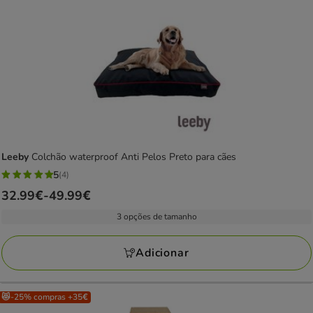
Leeby
Colchão waterproof Anti Pelos Preto para cães
5
(4)
5
Preço
32.99€
-
49.99€
estrelas
de
com
3 opções de tamanho
32.99€
4
a
avaliações
Adicionar
49.99€
😻-25% compras +35€