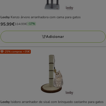
Leeby
Kenzo árvore arranhadora com cama para gatos
Preço
95.99€
114.99€
-17%
anterior
114.99€,
Adicionar
está
a
poupar
😻-25% compras +35€
17%,
preço
final
95.99€
Leeby
Isidoro arranhador de sisal com brinquedo castanho para gatos