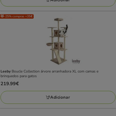
24.99€
😻-25% compras +35€
Leeby
Boucle Collection árvore arranhadora XL com camas e
brinquedos para gatos
Preço
219.99€
219.99€
Adicionar