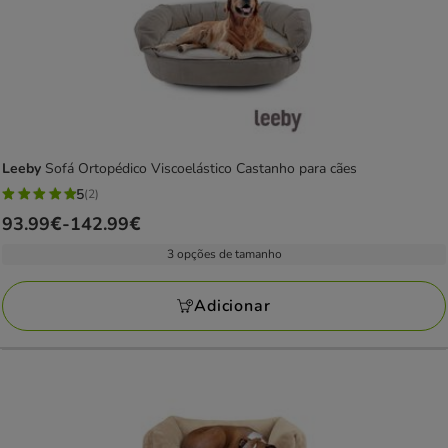
Leeby
Sofá Ortopédico Viscoelástico Castanho para cães
5
(2)
5
Preço
93.99€
-
142.99€
estrelas
de
com
3 opções de tamanho
93.99€
2
a
avaliações
Adicionar
142.99€