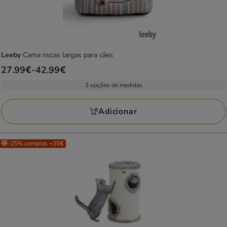
Leeby
Cama riscas largas para cães
Preço
27.99€
-
42.99€
de
3 opções de medidas
27.99€
a
Adicionar
42.99€
😻-25% compras +35€