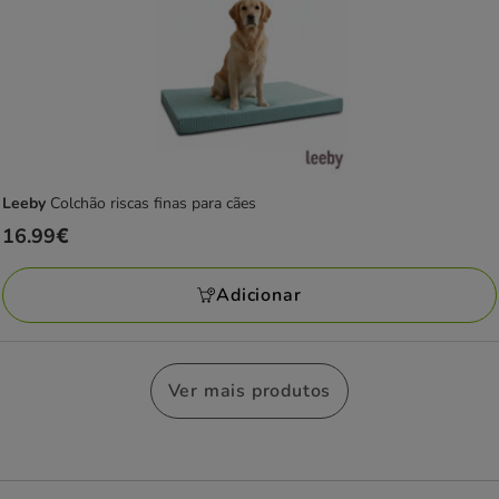
Leeby
Colchão riscas finas para cães
Preço
16.99€
16.99€
Adicionar
Ver mais produtos