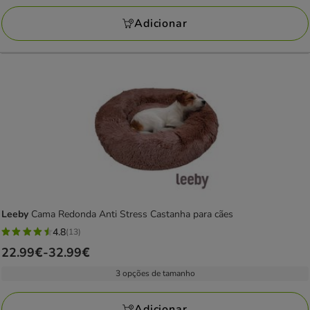
7
a
avaliações
Adicionar
28.99€
Leeby
Cama Redonda Anti Stress Castanha para cães
4.8
(13)
4.8
Preço
22.99€
-
32.99€
estrelas
de
com
3 opções de tamanho
22.99€
13
a
avaliações
Adicionar