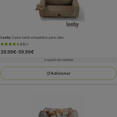
Leeby
Cama tartã ortopédica para cães
4.5
(2)
4.5
Preço
39.99€
-
59.99€
estrelas
de
com
3 opções de medidas
39.99€
2
a
avaliações
Adicionar
59.99€