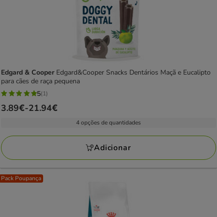
Edgard & Cooper
Edgard&Cooper Snacks Dentários Maçã e Eucalipto
para cães de raça pequena
5
(1)
5
Preço
3.89€
-
21.94€
estrelas
de
com
4 opções de quantidades
3.89€
1
a
avaliações
Adicionar
21.94€
Pack Poupança