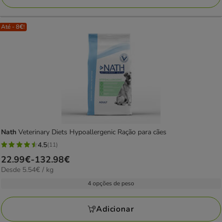
10.96€
Até - 8€!
Nath
Veterinary Diets Hypoallergenic Ração para cães
4.5
(11)
4.5
Preço
22.99€
-
132.98€
estrelas
5.54€
Desde 5.54€ / kg
de
com
por
22.99€
4 opções de peso
11
kg
a
avaliações
132.98€
Adicionar