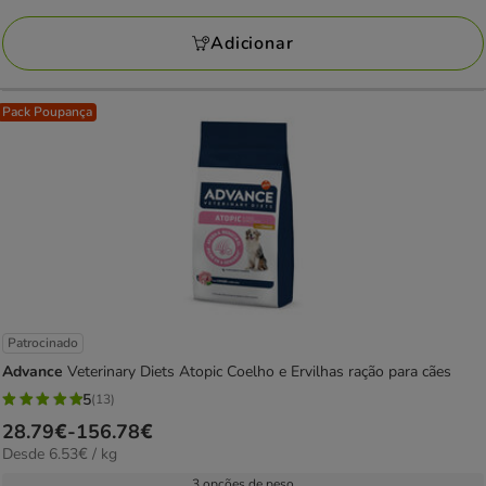
a
avaliações
198.28€
Adicionar
Pack Poupança
Patrocinado
Advance
Veterinary Diets Atopic Coelho e Ervilhas ração para cães
5
(13)
5
Preço
28.79€
-
156.78€
estrelas
6.53€
Desde 6.53€ / kg
de
com
por
28.79€
3 opções de peso