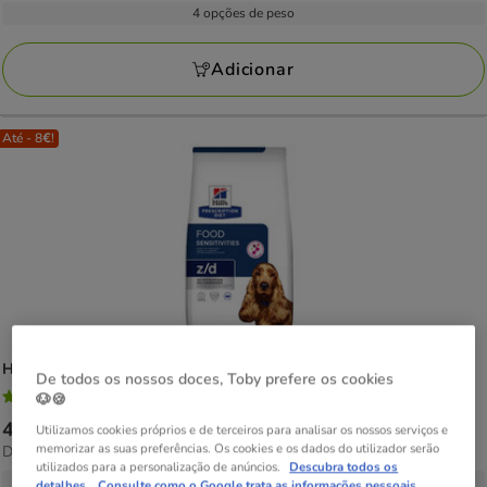
por
23.79€
4 opções de peso
109
KG
a
avaliações
115.62€
Adicionar
Até - 8€!
Hill's
Prescription Diet z/d Food Sensitive ração para cães
De todos os nossos doces, Toby prefere os cookies
4.8
(75)
🐶🍪
4.8
Preço
46.69€
-
180.30€
Utilizamos cookies próprios e de terceiros para analisar os nossos serviços e
estrelas
memorizar as suas preferências. Os cookies e os dados do utilizador serão
9.02€
Desde 9.02€ / kg
de
com
utilizados para a personalização de anúncios.
Descubra todos os
por
46.69€
4 opções de peso
detalhes.
Consulte como o Google trata as informações pessoais.