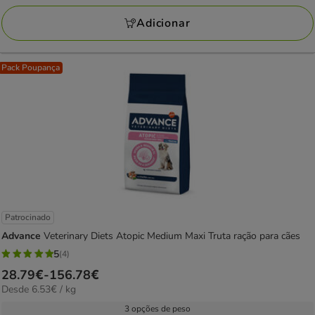
a
avaliações
19.26€
Adicionar
Pack Poupança
Patrocinado
Advance
Veterinary Diets Atopic Medium Maxi Truta ração para cães
5
(4)
5
Preço
28.79€
-
156.78€
estrelas
6.53€
Desde 6.53€ / kg
de
com
por
28.79€
3 opções de peso
4
kg