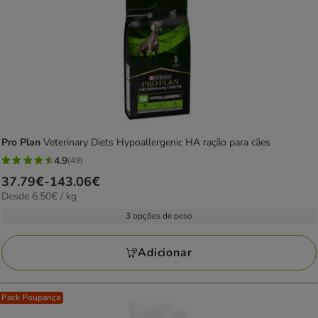
Pro Plan
Veterinary Diets Hypoallergenic HA ração para cães
4.9
(49)
4.9
Preço
37.79€
-
143.06€
estrelas
6.50€
Desde 6.50€ / kg
de
com
por
37.79€
3 opções de peso
49
kg
a
avaliações
143.06€
Adicionar
Pack Poupança