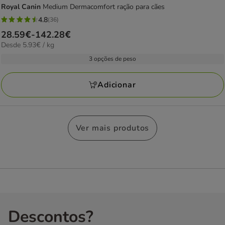
Royal Canin
Medium Dermacomfort ração para cães
4.8
(36)
4.8
Preço
28.59€
-
142.28€
estrelas
5.93€
Desde 5.93€ / kg
de
com
por
28.59€
3 opções de peso
36
kg
a
avaliações
142.28€
Adicionar
Ver mais produtos
Descontos?