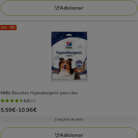
avaliações
209.70€
Adicionar
Até - 8€!
Hill's
Biscoitos Hypoallergenic para cães
4.6
(21)
4.6
Preço
5.59€
-
10.96€
estrelas
de
com
2 opções de peso
5.59€
21
a
avaliações
Adicionar