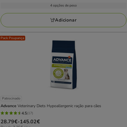
com
por
22.99€
4 opções de peso
104
kg
a
avaliações
127.28€
Adicionar
Pack Poupança
Patrocinado
Advance
Veterinary Diets Hypoallergenic ração para cães
4.5
(17)
4.5
Preço
28.79€
-
145.02€
estrelas