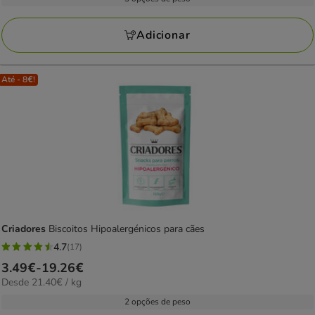
13
kg
a
avaliações
156.78€
Adicionar
Até - 8€!
Criadores
Biscoitos Hipoalergénicos para cães
4.7
(17)
4.7
Preço
3.49€
-
19.26€
estrelas
21.40€
Desde 21.40€ / kg
de
com
por
3.49€
2 opções de peso
17
kg