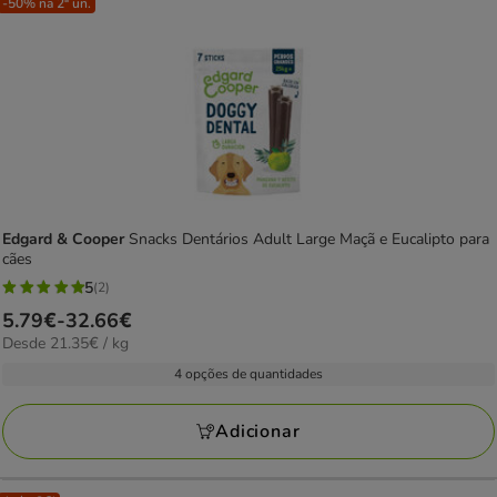
-50% na 2ª un.
Edgard & Cooper
Snacks Dentários Adult Large Maçã e Eucalipto para
cães
5
(2)
5
Preço
5.79€
-
32.66€
estrelas
21.35€
Desde 21.35€ / kg
de
com
por
5.79€
4 opções de quantidades
2
kg
a
avaliações
32.66€
Adicionar