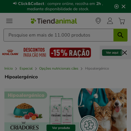
3
📢
Click&Collect
: compre online, recolha em
2h
,
de
mediante disponibilidade de stock.
3,
mensagem,
Início
Especial
Opções nutricionais cães
Hipoalergénico
Hipoalergénico