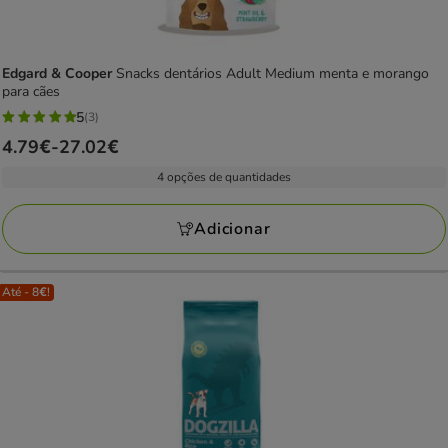
Edgard & Cooper
Snacks dentários Adult Medium menta e morango
para cães
5
(3)
5
Preço
4.79€
-
27.02€
estrelas
de
com
4 opções de quantidades
4.79€
3
a
avaliações
Adicionar
27.02€
Até - 8€!