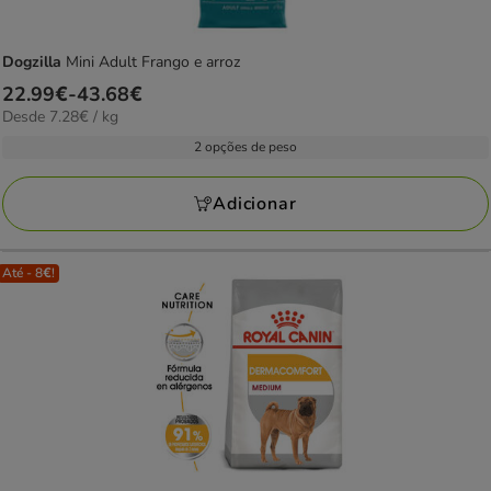
Dogzilla
Mini Adult Frango e arroz
Preço
22.99€
-
43.68€
7.28€
Desde 7.28€ / kg
de
por
22.99€
2 opções de peso
kg
a
43.68€
Adicionar
Até - 8€!