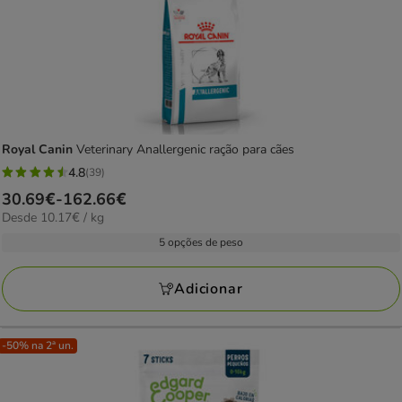
Royal Canin
Veterinary Anallergenic ração para cães
4.8
(39)
4.8
Preço
30.69€
-
162.66€
estrelas
10.17€
Desde 10.17€ / kg
de
com
por
30.69€
5 opções de peso
39
kg
a
avaliações
162.66€
Adicionar
-50% na 2ª un.