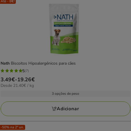
Até - 8€!
Nath
Biscoitos Hipoalergénicos para cães
5
(7)
5
Preço
3.49€
-
19.26€
estrelas
21.40€
Desde 21.40€ / kg
de
com
por
3.49€
3 opções de peso
7
kg
a
avaliações
19.26€
Adicionar
-50% na 2ª un.