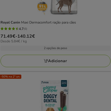
Royal Canin
Maxi Dermacomfort ração para cães
4.7
(6)
4.7
Preço
71.49€
-
140.12€
estrelas
5.84€
Desde 5.84€ / kg
de
com
por
71.49€
2 opções de peso
6
kg
a
avaliações
140.12€
Adicionar
-50% na 2ª un.