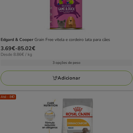
Edgard & Cooper
Grain Free vitela e cordeiro lata para cães
Preço
3.69€
-
85.02€
8.86€
Desde 8.86€ / kg
de
por
3.69€
3 opções de peso
kg
a
85.02€
Adicionar
Até - 8€!