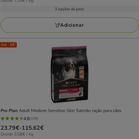
7.25€
Desde 7.25€ / kg
de
com
por
28.79€
3 opções de peso
17
kg
a
avaliações
145.02€
Adicionar
Até - 8€!
Pro Plan
Adult Medium Sensitive Skin Salmão ração para cães
4.8
(109)
4.8
Preço
23.79€
-
115.62€
estrelas
3.58€
Desde 3.58€ / kg
de
com