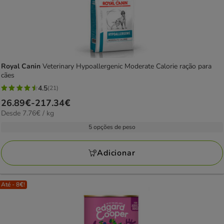
Royal Canin
Veterinary Hypoallergenic Moderate Calorie ração para
cães
4.5
(21)
4.5
Preço
26.89€
-
217.34€
estrelas
7.76€
Desde 7.76€ / kg
de
com
por
26.89€
5 opções de peso
21
kg
a
avaliações
217.34€
Adicionar
Até - 8€!