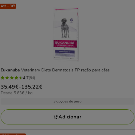
Até - 8€!
Eukanuba
Veterinary Diets Dermatosis FP ração para cães
4.7
(54)
4.7
Preço
35.49€
-
135.22€
estrelas
5.63€
Desde 5.63€ / kg
de
com
por
35.49€
3 opções de peso
54
kg
a
avaliações
135.22€
Adicionar