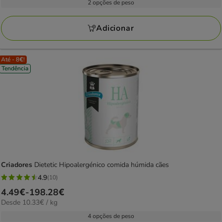
15.09€
2 opções de peso
8
KG
a
avaliações
31.29€
Adicionar
Até - 8€!
Tendência
Criadores
Dietetic Hipoalergénico comida húmida cães
4.9
(10)
4.9
Preço
4.49€
-
198.28€
estrelas
10.33€
Desde 10.33€ / kg
de
com
por
4.49€
4 opções de peso
10
kg