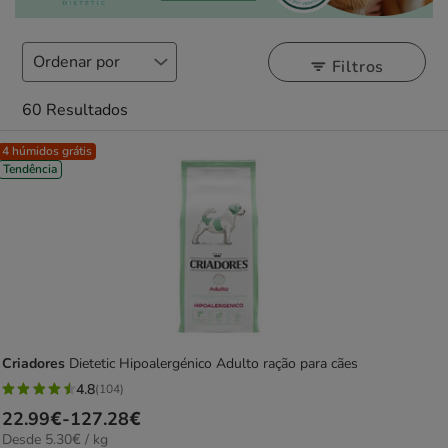
Filtros
60 Resultados
4 húmidos grátis
Tendência
Criadores
Dietetic Hipoalergénico Adulto ração para cães
4.8
(104)
4.8
Preço
22.99€
-
127.28€
estrelas
5.30€
Desde 5.30€ / kg
de