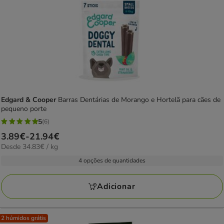
Edgard & Cooper
Barras Dentárias de Morango e Hortelã para cães de
pequeno porte
5
(6)
5
Preço
3.89€
-
21.94€
estrelas
34.83€
Desde 34.83€ / kg
de
com
por
3.89€
4 opções de quantidades
6
kg
a
avaliações
21.94€
Adicionar
2 húmidos grátis