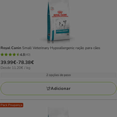
Royal Canin
Small Veterinary Hypoallergenic ração para cães
4.8
(40)
4.8
Preço
39.99€
-
78.38€
estrelas
11.20€
Desde 11.20€ / kg
de
com
por
39.99€
2 opções de peso
40
kg
a
avaliações
78.38€
Adicionar
Pack Poupança