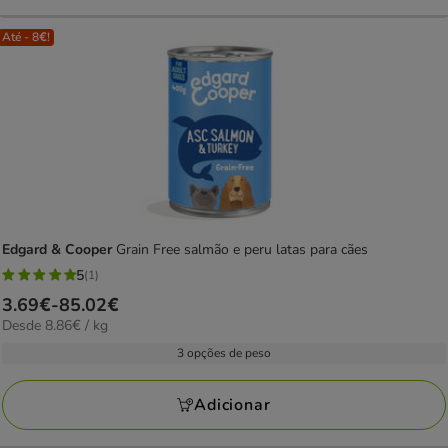
Até - 8€!
Edgard & Cooper
Grain Free salmão e peru latas para cães
5
(1)
5
Preço
3.69€
-
85.02€
estrelas
8.86€
Desde 8.86€ / kg
de
com
por
3.69€
3 opções de peso
1
kg
a
avaliações
85.02€
Adicionar