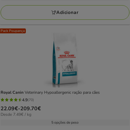
a
avaliações
156.78€
Adicionar
Pack Poupança
Royal Canin
Veterinary Hypoallergenic ração para cães
4.9
(70)
4.9
Preço
22.09€
-
209.70€
estrelas
7.49€
Desde 7.49€ / kg
de
com
por
22.09€
5 opções de peso
70
kg
a