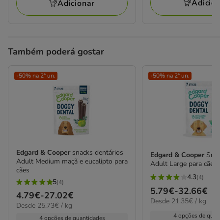
32.66€
Adicio
Adicionar
67.98€
Também poderá gostar
-50% na 2ª un.
-50% na 2ª un.
Edgard & Cooper
snacks dentários
Edgard & Cooper
Snac
Adult Medium maçã e eucalipto para
Adult Large para cães
cães
4.3
(4)
4.3
5
(4)
5
Preço
5.79€
-
32.66€
estrelas
Preço
4.79€
-
27.02€
estrelas
21.35€
Desde 21.35€ / kg
de
25.73€
com
Desde 25.73€ / kg
de
por
com
5.79€
por
4 opções de quan
4
4.79€
kg
4 opções de quantidades