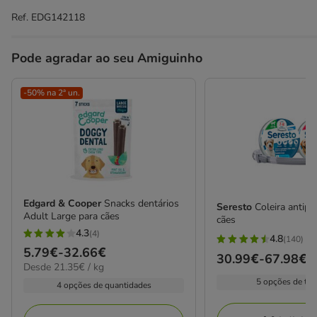
Ref.
EDG142118
Pode agradar ao seu Amiguinho
-50% na 2ª un.
Edgard & Cooper
Snacks dentários
Seresto
Coleira antipa
Adult Large para cães
cães
4.3
(4)
4.8
4.3
(140)
4.8
Preço
5.79€
-
32.66€
estrelas
Preço
30.99€
-
67.98€
estrelas
21.35€
Desde 21.35€ / kg
de
com
de
por
com
5 opções de ta
5.79€
4 opções de quantidades
4
30.99€
kg
140
a
avaliações
a
avaliações