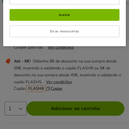
5.79€
Preço 5.79€, 24.13 EUR por kg
(24.13€ / kg)
Aceitar
Não perca estas promoções!
Só as necessárias
-50% na 2ª un
Direto numa seleção de snacks da Edgard &
Cooper para cão.
Ver condições
Até - 8€!
Obtenha 8€ de desconto na sua compra desde
59€, inserindo e validando o cupão FLASH8 ou 5€ de
desconto na sua compra desde 45€, inserindo e validando o
cupão FLASH5.
Ver condições
Cupão:
FLASH8
Copiar
Adicionar ao carrinho