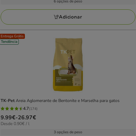
7.99€
6 opções de peso
64
L
a
avaliações
29.67€
Adicionar
Entrega Grátis
Tendência
TK-Pet
Areia Aglomerante de Bentonite e Marselha para gatos
4.7
(174)
4.7
Preço
9.99€
-
26.97€
estrelas
0.90€
Desde 0.90€ / l
de
com
por
9.99€
3 opções de peso
174
L