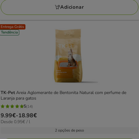
avaliações
19.49€
Adicionar
Entrega Grátis
Tendência
TK-Pet
Areia Aglomerante de Bentonita Natural com perfume de
Laranja para gatos
5
(14)
5
Preço
9.99€
-
18.98€
estrelas
0.95€
Desde 0.95€ / l
de
com
por
9.99€
2 opções de peso
14
l
a