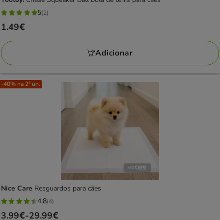
5
(2)
5
Preço
1.49€
estrelas
1.49€
com
Adicionar
2
avaliações
-40% na 2ª un.
Nice Care
Resguardos para cães
4.8
(4)
4.8
Preço
3.99€
-
29.99€
estrelas