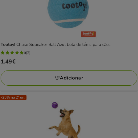
Tootoy!
Chase Squeaker Ball Azul bola de ténis para cães
5
(2)
5
Preço
1.49€
estrelas
1.49€
com
Adicionar
2
avaliações
-25% na 2ª un.