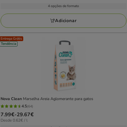
de
com
4 opções de formato
3.99€
4
a
avaliações
Adicionar
29.99€
Entrega Grátis
Tendência
Nova Clean
Marselha Areia Aglomerante para gatos
4.5
(64)
4.5
Preço
7.99€
-
29.67€
estrelas
0.62€
Desde 0.62€ / l
de
com
por