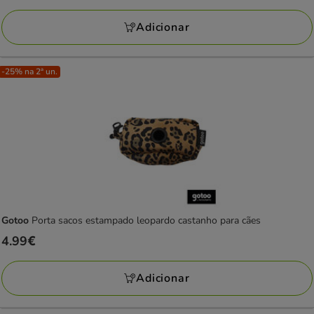
a
avaliações
26.97€
Adicionar
-25% na 2ª un.
Gotoo
Porta sacos estampado leopardo castanho para cães
Preço
4.99€
4.99€
Adicionar