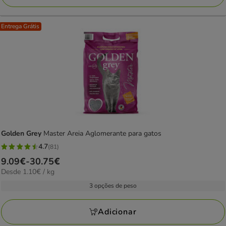
127.99€
Entrega Grátis
Golden Grey
Master Areia Aglomerante para gatos
4.7
(81)
4.7
Preço
9.09€
-
30.75€
estrelas
1.10€
Desde 1.10€ / kg
de
com
por
9.09€
3 opções de peso
81
kg
a
avaliações
30.75€
Adicionar