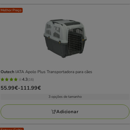
Melhor Preço
Outech
IATA Apolo Plus Transportadora para cães
4.3
(16)
4.3
Preço
55.99€
-
111.99€
estrelas
de
com
3 opções de tamanho
55.99€
16
a
avaliações
Adicionar
111.99€