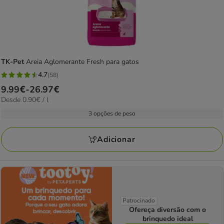
TK-Pet
Areia Aglomerante Fresh para gatos
4.7
(58)
4.7
Preço
9.99€
-
26.97€
estrelas
0.90€
Desde 0.90€ / l
de
com
por
9.99€
3 opções de peso
58
L
a
avaliações
26.97€
Adicionar
Patrocinado
Ofereça diversão com o
brinquedo ideal