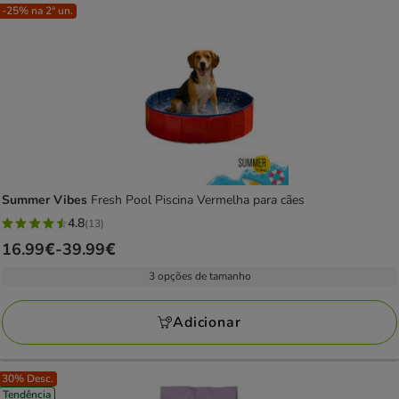
-25% na 2ª un.
Summer Vibes
Fresh Pool Piscina Vermelha para cães
4.8
(13)
4.8
Preço
16.99€
-
39.99€
estrelas
de
com
3 opções de tamanho
16.99€
13
a
avaliações
Adicionar
39.99€
30% Desc.
Tendência