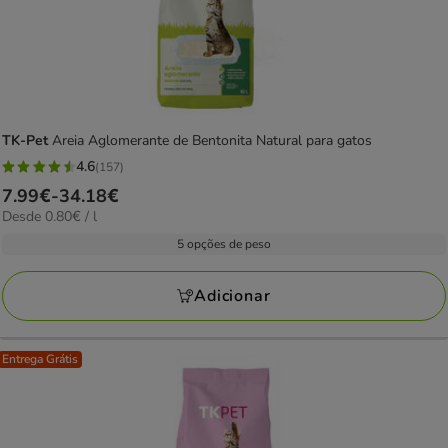
TK-Pet
Areia Aglomerante de Bentonita Natural para gatos
4.6
(157)
4.6
Preço
7.99€
-
34.18€
estrelas
0.80€
Desde 0.80€ / l
de
com
por
7.99€
5 opções de peso
157
L
a
avaliações
34.18€
Adicionar
Entrega Grátis