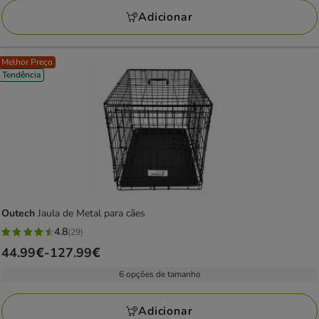
avaliações
18.98€
Adicionar
Melhor Preço
Tendência
Outech
Jaula de Metal para cães
4.8
(29)
4.8
Preço
44.99€
-
127.99€
estrelas
de
com
6 opções de tamanho
44.99€
29
a
avaliações
Adicionar