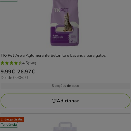
TK-Pet
Areia Aglomerante Betonite e Lavanda para gatos
4.6
(140)
4.6
Preço
9.99€
-
26.97€
estrelas
0.90€
Desde 0.90€ / l
de
com
por
9.99€
3 opções de peso
140
L
a
avaliações
26.97€
Adicionar
Entrega Grátis
Tendência