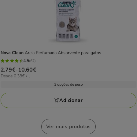
Nova Clean
Areia Perfumada Absorvente para gatos
4.5
(67)
4.5
Preço
2.79€
-
10.60€
estrelas
0.38€
Desde 0.38€ / l
de
com
por
2.79€
3 opções de peso
67
L
a
avaliações
10.60€
Adicionar
Ver mais produtos