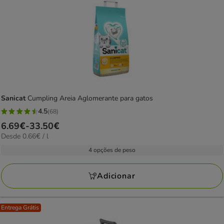
Sanicat
Cumpling Areia Aglomerante para gatos
4.5
(68)
4.5
Preço
6.69€
-
33.50€
estrelas
0.66€
Desde 0.66€ / l
de
com
por
6.69€
4 opções de peso
68
L
a
avaliações
33.50€
Adicionar
Entrega Grátis