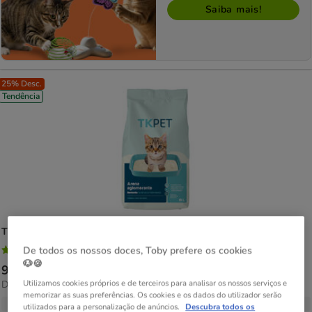
Saiba mais!
25% Desc.
Tendência
TK-Pet
Areia Aglomerante de Bentonita Talco Perfumado para gatos
4.6
De todos os nossos doces, Toby prefere os cookies
(290)
4.6
🐶🍪
Preço
9.99€
-
34.18€
estrelas
0.90€
Utilizamos cookies próprios e de terceiros para analisar os nossos serviços e
Desde 0.90€ / l
de
com
memorizar as suas preferências. Os cookies e os dados do utilizador serão
por
9.99€
5 opções de peso
290
utilizados para a personalização de anúncios.
Descubra todos os
L