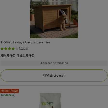
TK-Pet
Tindaya Casota para cães
4.1
(23)
4.1
Preço
89.99€
-
144.99€
estrelas
de
com
3 opções de tamanho
89.99€
23
a
avaliações
Adicionar
144.99€
Melhor Preço
Tendência