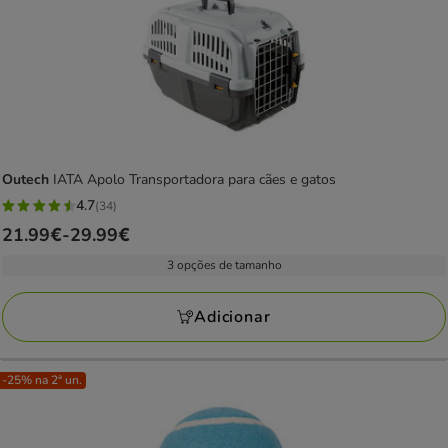
Outech
IATA Apolo Transportadora para cães e gatos
4.7
(34)
4.7
Preço
21.99€
-
29.99€
estrelas
de
com
3 opções de tamanho
21.99€
34
a
avaliações
Adicionar
29.99€
-25% na 2ª un.