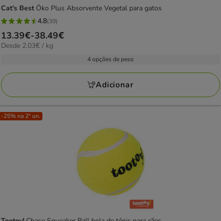
Cat's Best
Öko Plus Absorvente Vegetal para gatos
4.8
(39)
4.8
Preço
13.39€
-
38.49€
estrelas
2.03€
Desde 2.03€ / kg
de
com
por
13.39€
4 opções de peso
39
kg
a
avaliações
38.49€
Adicionar
-25% na 2ª un.
Tootoy!
Chase Squeaker Ball bola de ténis para cães