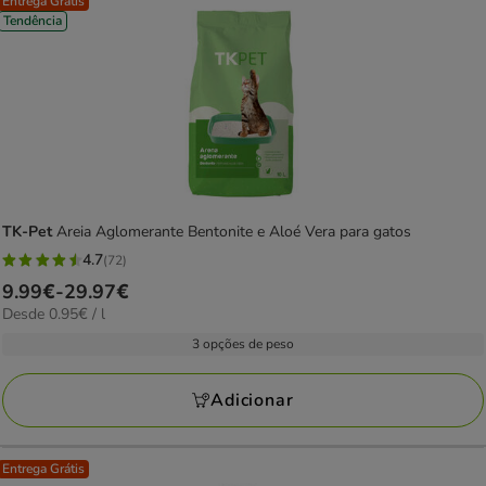
Entrega Grátis
Tendência
TK-Pet
Areia Aglomerante Bentonite e Aloé Vera para gatos
4.7
(72)
4.7
Preço
9.99€
-
29.97€
estrelas
0.95€
Desde 0.95€ / l
de
com
por
9.99€
3 opções de peso
72
L
a
avaliações
29.97€
Adicionar
Entrega Grátis