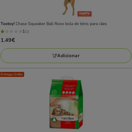
Tootoy!
Chase Squeaker Ball Roxo bola de ténis para cães
1
(1)
1
Preço
1.49€
estrelas
1.49€
com
Adicionar
1
avaliações
Entrega Grátis