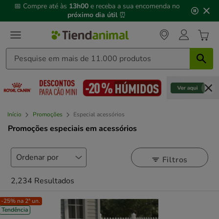
3
📅 Compre até às
13h00
e receba a sua encomenda no
de
próximo dia útil
⏰
3,
mensagem,
Início
Promoções
Especial acessórios
Promoções especiais em acessórios
Filtros
2,234 Resultados
-25% na 2ª un.
Tendência