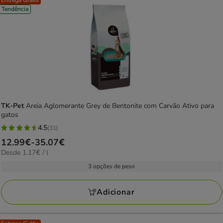
Entrega Grátis
Tendência
TK-Pet
Areia Aglomerante Grey de Bentonite com Carvão Ativo para
gatos
4.5
(31)
4.5
Preço
12.99€
-
35.07€
estrelas
1.17€
Desde 1.17€ / l
de
com
por
12.99€
3 opções de peso
31
L
a
avaliações
35.07€
Adicionar