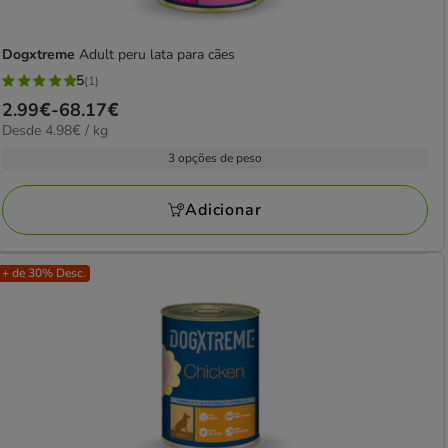
Dogxtreme
Adult peru lata para cães
5
(1)
5
Preço
2.99€
-
68.17€
estrelas
4.98€
Desde 4.98€ / kg
de
com
por
2.99€
3 opções de peso
1
kg
a
avaliações
68.17€
Adicionar
+ de 30% Desc.