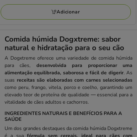
a
avaliações
52.21€
Adicionar
Comida húmida Dogxtreme: sabor
natural e hidratação para o seu cão
A Dogxtreme oferece uma variedade de comida húmida
para cães,
desenvolvida para proporcionar uma
alimentação equilibrada, saborosa e fácil de digerir
. As
suas
receitas são elaboradas com carnes selecionadas
como peru, frango, vitela, porco e coelho, garantindo um
elevado teor de proteína de qualidade — essencial para a
vitalidade de cães adultos e cachorros.
INGREDIENTES NATURAIS E BENEFÍCIOS PARA A
SAÚDE
Um dos grandes destaques da comida húmida Dogxtreme
é a sua
fórmula sem cereais, ideal para cães com