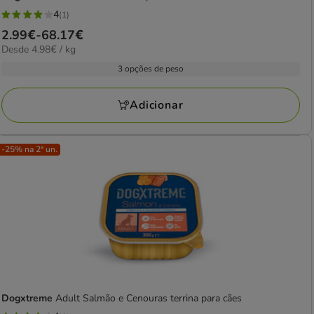
4
(1)
4
Preço
2.99€
-
68.17€
estrelas
4.98€
Desde 4.98€ / kg
de
com
por
2.99€
3 opções de peso
1
kg
a
avaliações
68.17€
Adicionar
-25% na 2ª un.
Dogxtreme
Adult Salmão e Cenouras terrina para cães