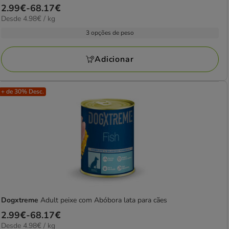
Preço
2.99€
-
68.17€
estrelas
4.98€
Desde 4.98€ / kg
de
com
por
2.99€
3 opções de peso
1
kg
a
avaliações
68.17€
Adicionar
+ de 30% Desc.
Dogxtreme
Adult peixe com Abóbora lata para cães
Preço
2.99€
-
68.17€
4.98€
Desde 4.98€ / kg
de