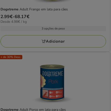
Dogxtreme
Adult Frango em lata para cães
Preço
2.99€
-
68.17€
4.98€
Desde 4.98€ / kg
de
por
2.99€
3 opções de peso
kg
a
68.17€
Adicionar
+ de 30% Desc.
Dogxtreme
Adult Porco em lata para cães