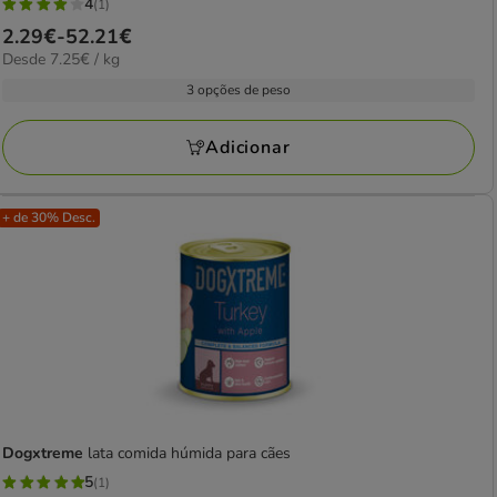
4
(1)
4
Preço
2.29€
-
52.21€
estrelas
7.25€
Desde 7.25€ / kg
de
com
por
2.29€
3 opções de peso
1
kg
a
avaliações
52.21€
Adicionar
+ de 30% Desc.
Dogxtreme
lata comida húmida para cães
5
(1)
5