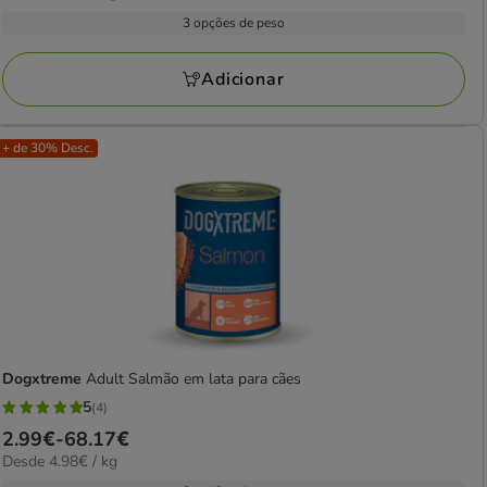
por
2.99€
3 opções de peso
kg
a
68.17€
Adicionar
+ de 30% Desc.
Dogxtreme
Adult Salmão em lata para cães
5
(4)
5
Preço
2.99€
-
68.17€
estrelas
4.98€
Desde 4.98€ / kg
de
com
por