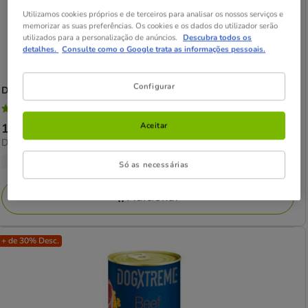
Utilizamos cookies próprios e de terceiros para analisar os nossos serviços e
memorizar as suas preferências. Os cookies e os dados do utilizador serão
utilizados para a personalização de anúncios.
Descubra todos os
detalhes.
Consulte como o Google trata as informações pessoais.
Configurar
Dogxtreme
terrina para cães de raça mini
5
(1)
5
Aceitar
Preço
1.49€
-
33.97€
estrelas
9.44€
Desde 9.44€ / kg
de
com
por
1.49€
3 opções de peso
1
Só as necessárias
kg
a
avaliações
33.97€
Adicionar
+ de 30% Desc.