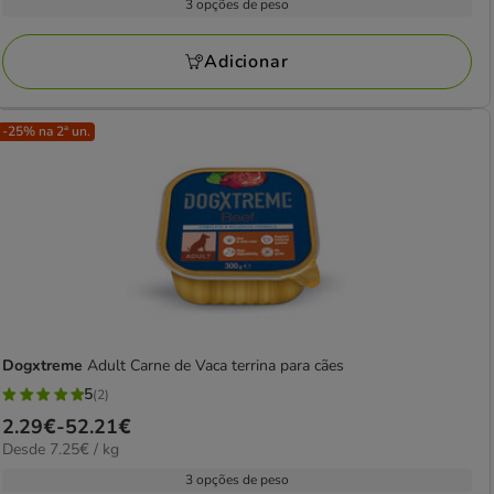
2.99€
3 opções de peso
4
kg
a
avaliações
68.17€
Adicionar
-25% na 2ª un.
Dogxtreme
Adult Carne de Vaca terrina para cães
5
(2)
5
Preço
2.29€
-
52.21€
estrelas
7.25€
Desde 7.25€ / kg
de
com
por
2.29€
3 opções de peso
2
kg