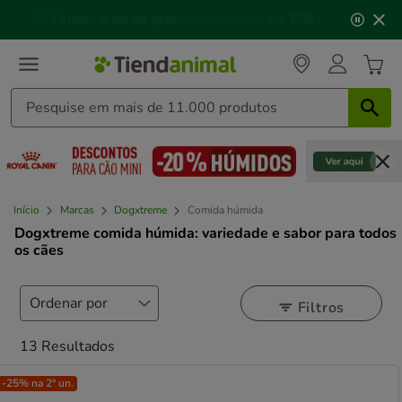
3
📅 Compre até às
13h00
e receba a sua encomenda no
de
próximo dia útil
⏰
3,
mensagem,
Início
Marcas
Dogxtreme
Comida húmida
Dogxtreme comida húmida: variedade e sabor para todos
os cães
Filtros
13 Resultados
-25% na 2ª un.