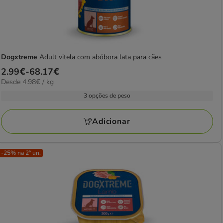
Dogxtreme
Adult vitela com abóbora lata para cães
Preço
2.99€
-
68.17€
4.98€
Desde 4.98€ / kg
de
por
2.99€
3 opções de peso
kg
a
68.17€
Adicionar
-25% na 2ª un.