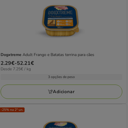
Dogxtreme
Adult Frango e Batatas terrina para cães
Preço
2.29€
-
52.21€
7.25€
Desde 7.25€ / kg
de
por
2.29€
3 opções de peso
kg
a
52.21€
Adicionar
-25% na 2ª un.