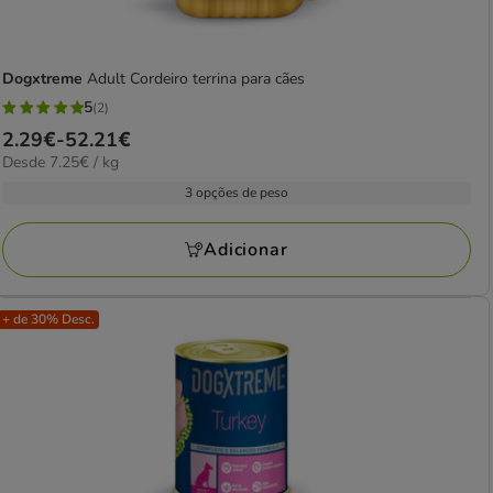
Dogxtreme
Adult Cordeiro terrina para cães
5
(2)
5
Preço
2.29€
-
52.21€
estrelas
7.25€
Desde 7.25€ / kg
de
com
por
2.29€
3 opções de peso
2
kg
a
avaliações
52.21€
Adicionar
+ de 30% Desc.