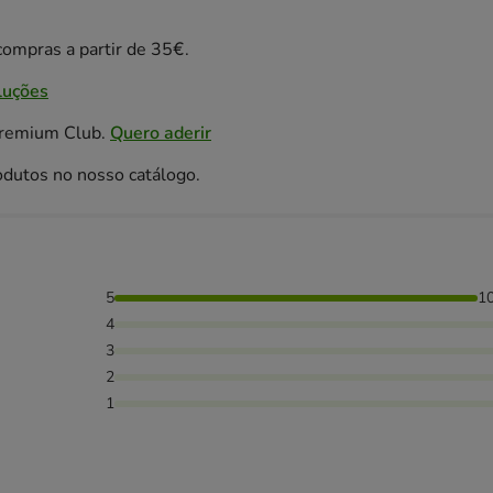
ompras a partir de 35€.
luções
Premium Club.
Quero aderir
odutos no nosso catálogo.
5
1
4
3
2
1