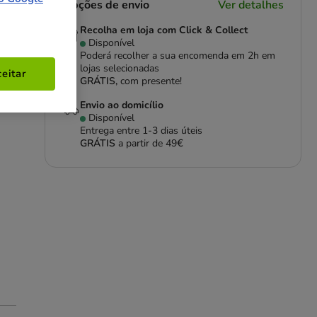
Opções de envio
Ver detalhes
Recolha em loja com Click & Collect
Disponível
Poderá recolher a sua encomenda em 2h em
lojas selecionadas
eitar
GRÁTIS,
com presente!
Envio ao domicílio
Disponível
Entrega entre
1-3 dias úteis
GRÁTIS
a partir de 49€