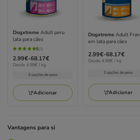
Dogxtreme
Adult peru
Dogxtreme
Adult Fra
lata para cães
em lata para cães
5
(1)
5
Preço
2.99€
-
68.17€
Preço
2.99€
-
68.17€
estrelas
4.98€
Desde 4.98€ / kg
de
4.98€
Desde 4.98€ / kg
de
por
com
2.99€
por
kg
2.99€
3 opções de peso
1
3 opções de peso
kg
a
a
avaliações
68.17€
68.17€
Adicionar
Adicionar
Vantagens para si