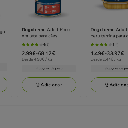
Dogxtreme
Adult Porco
Dogxtreme
Adult
ngo
em lata para cães
peru terrina para 
4
4
(1)
(4)
4
4
Preço
2.99€
-
68.17€
Preço
1.49€
-
33.97€
estrelas
estrelas
4.98€
9.44€
Desde 4.98€ / kg
Desde 9.44€ / kg
de
de
com
com
por
por
2.99€
1.49€
1
4
3 opções de peso
3 opções de p
kg
kg
a
a
avaliações
avaliações
68.17€
33.97€
Adicionar
Adicion