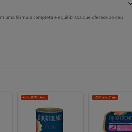
m uma fórmula completa e equilibrada que oferece ao seu
+ de 30% Desc.
-25% na 2ª un.