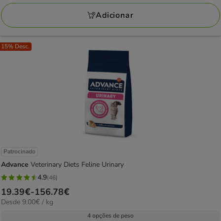
a
avaliações
275.62€
Adicionar
15% Desc.
Patrocinado
Advance
Veterinary Diets Feline Urinary
4.9
(46)
4.9
Preço
19.39€
-
156.78€
estrelas
9.00€
Desde 9.00€ / kg
de
com
por
19.39€
4 opções de peso
46
KG