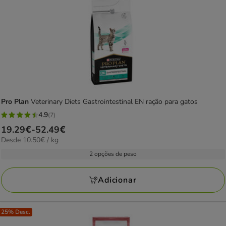
Pro Plan
Veterinary Diets Gastrointestinal EN ração para gatos
4.9
(7)
4.9
Preço
19.29€
-
52.49€
estrelas
10.50€
Desde 10.50€ / kg
de
com
por
19.29€
2 opções de peso
7
KG
a
avaliações
52.49€
Adicionar
25% Desc.