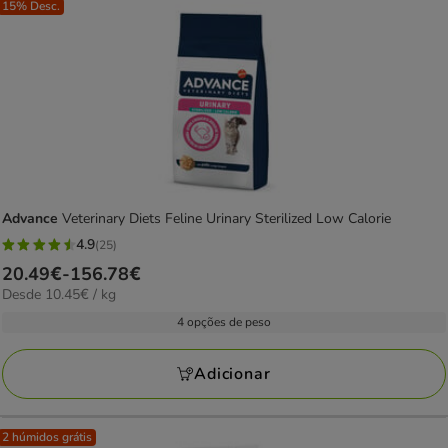
15% Desc.
Advance
Veterinary Diets Feline Urinary Sterilized Low Calorie
4.9
(25)
4.9
Preço
20.49€
-
156.78€
estrelas
10.45€
Desde 10.45€ / kg
de
com
por
20.49€
4 opções de peso
25
kg
a
avaliações
156.78€
Adicionar
2 húmidos grátis