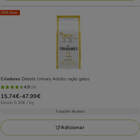
25% Desc.
Criadores
Dietetic Urinary Adulto ração gatos
4.9
(16)
4.9
Preço
15.74€
-
47.99€
estrelas
6.30€
Desde 6.30€ / kg
de
com
por
15.74€
3 opções de peso
16
KG
a
avaliações
47.99€
Adicionar