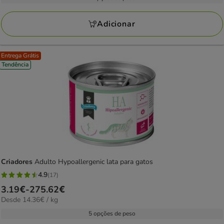
24
kg
a
avaliações
156.78€
Adicionar
Entrega Grátis
Tendência
Criadores
Adulto Hypoallergenic lata para gatos
4.9
(17)
4.9
Preço
3.19€
-
275.62€
estrelas
14.36€
Desde 14.36€ / kg
de
com
por
3.19€
5 opções de peso
17
kg