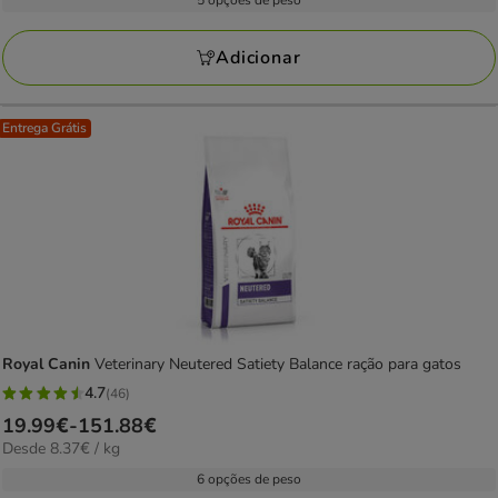
5 opções de peso
13
KG
a
avaliações
137.98€
Adicionar
Entrega Grátis
Royal Canin
Veterinary Neutered Satiety Balance ração para gatos
4.7
(46)
4.7
Preço
19.99€
-
151.88€
estrelas
8.37€
Desde 8.37€ / kg
de
com
por
19.99€
6 opções de peso
46
KG