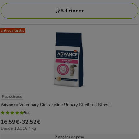
a
avaliações
151.88€
Adicionar
Entrega Grátis
Patrocinado
Advance
Veterinary Diets Feline Urinary Sterilized Stress
5
(4)
5
Preço
16.59€
-
32.52€
estrelas
13.01€
Desde 13.01€ / kg
de
com
por
16.59€
2 opções de peso
4