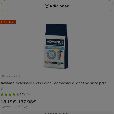
avaliações
190.88€
Adicionar
15% Desc.
Patrocinado
Advance
Veterinary Diets Feline Gastroenteric Sensitive ração para
gatos
4.9
(13)
4.9
Preço
18.19€
-
137.98€
estrelas
9.20€
Desde 9.20€ / kg
de
com
por
18.19€