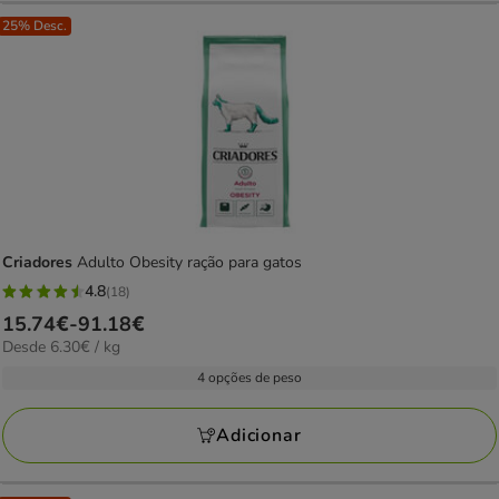
25% Desc.
Criadores
Adulto Obesity ração para gatos
4.8
(18)
4.8
Preço
15.74€
-
91.18€
estrelas
6.30€
Desde 6.30€ / kg
de
com
por
15.74€
4 opções de peso
18
KG
a
avaliações
91.18€
Adicionar