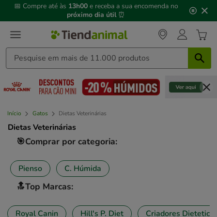
3
📅 Compre até às
13h00
e receba a sua encomenda no
de
próximo dia útil
⏰
3,
mensagem,
Início
Gatos
Dietas Veterinárias
Dietas Veterinárias
🎯Comprar por categoria:
Pienso
C. Húmida
🔝Top Marcas:
Royal Canin
Hill's P. Diet
Criadores Dietetic