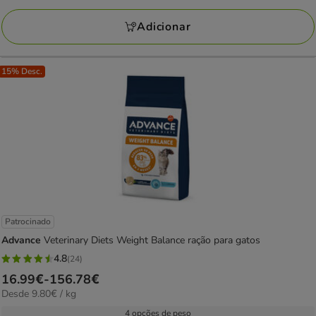
a
avaliações
235.18€
Adicionar
15% Desc.
Patrocinado
Advance
Veterinary Diets Weight Balance ração para gatos
4.8
(24)
4.8
Preço
16.99€
-
156.78€
estrelas
9.80€
Desde 9.80€ / kg
de
com
por
16.99€
4 opções de peso