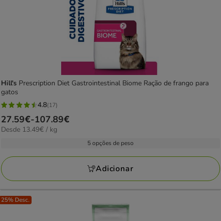
Hill's
Prescription Diet Gastrointestinal Biome Ração de frango para
gatos
4.8
(17)
4.8
Preço
27.59€
-
107.89€
estrelas
13.49€
Desde 13.49€ / kg
de
com
por
27.59€
5 opções de peso
17
KG
a
avaliações
107.89€
Adicionar
25% Desc.