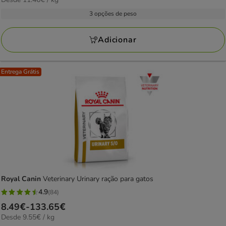
de
com
por
18.59€
3 opções de peso
11
kg
a
avaliações
148.94€
Adicionar
Entrega Grátis
Royal Canin
Veterinary Urinary ração para gatos
4.9
(84)
4.9
Preço
8.49€
-
133.65€
estrelas
9.55€
Desde 9.55€ / kg
de
com
por