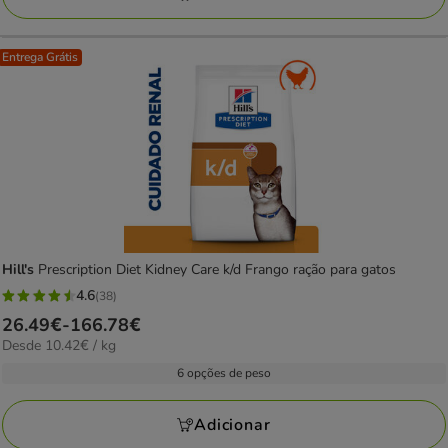
Entrega Grátis
Hill's
Prescription Diet Kidney Care k/d Frango ração para gatos
4.6
(38)
4.6
Preço
26.49€
-
166.78€
estrelas
10.42€
Desde 10.42€ / kg
de
com
por
26.49€
6 opções de peso
38
kg
a
avaliações
166.78€
Adicionar