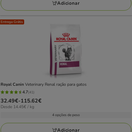
62.75€
Adicionar
Entrega Grátis
Royal Canin
Veterinary Renal ração para gatos
4.7
(41)
4.7
Preço
32.49€
-
115.62€
estrelas
14.45€
Desde 14.45€ / kg
de
com
por
32.49€
4 opções de peso
41
kg
a
avaliações
115.62€
Adicionar