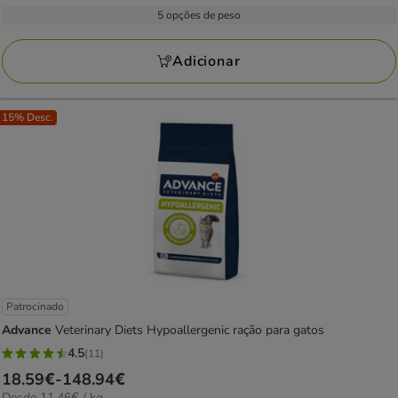
por
9.99€
5 opções de peso
40
kg
a
avaliações
132.48€
Adicionar
15% Desc.
Patrocinado
Advance
Veterinary Diets Hypoallergenic ração para gatos
4.5
(11)
4.5
Preço
18.59€
-
148.94€
estrelas
11.46€
Desde 11.46€ / kg