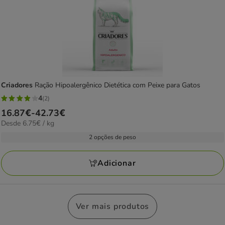
Criadores
Ração Hipoalergênico Dietética com Peixe para Gatos
4
(2)
4
Preço
16.87€
-
42.73€
estrelas
6.75€
Desde 6.75€ / kg
de
com
por
16.87€
2 opções de peso
2
KG
a
avaliações
42.73€
Adicionar
Ver mais produtos