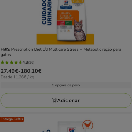
Hill's
Prescription Diet c/d Multicare Stress + Metabolic ração para
gatos
4.8
(36)
4.8
Preço
27.49€
-
180.10€
estrelas
11.26€
Desde 11.26€ / kg
de
com
por
27.49€
5 opções de peso
36
kg
a
avaliações
180.10€
Adicionar
Entrega Grátis