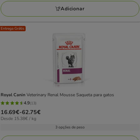
avaliações
105.82€
Adicionar
Entrega Grátis
Royal Canin
Veterinary Renal Mousse Saqueta para gatos
4.9
(13)
4.9
Preço
16.69€
-
62.75€
estrelas
15.38€
Desde 15.38€ / kg
de
com
por
16.69€
3 opções de peso
13
kg
a
avaliações