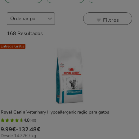
Filtros
168 Resultados
Entrega Grátis
Royal Canin
Veterinary Hypoallergenic ração para gatos
4.8
(40)
4.8
Preço
9.99€
-
132.48€
estrelas
14.72€
Desde 14.72€ / kg
de
com