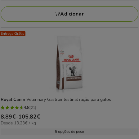
kg
a
avaliações
32.52€
Adicionar
Entrega Grátis
Royal Canin
Veterinary Gastrointestinal ração para gatos
4.8
(21)
4.8
Preço
8.89€
-
105.82€
estrelas
13.23€
Desde 13.23€ / kg
de
com
por
8.89€
5 opções de peso
21
kg
a