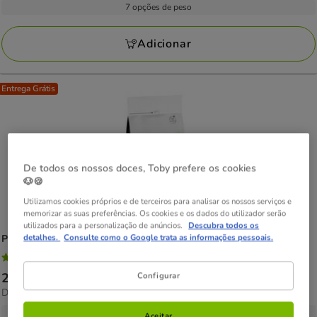
8.49€
7 opções de peso
84
kg
a
avaliações
133.65€
Adicionar
Entrega Grátis
De todos os nossos doces, Toby prefere os cookies
🐶🍪
Utilizamos cookies próprios e de terceiros para analisar os nossos serviços e
memorizar as suas preferências. Os cookies e os dados do utilizador serão
utilizados para a personalização de anúncios.
Descubra todos os
detalhes.
Consulte como o Google trata as informações pessoais.
Pro Plan
Veterinary Diets Hypoallergenic HA ração para gatos
4.8
(20)
4.8
Configurar
Preço
20.89€
-
84.26€
estrelas
12.04€
Desde 12.04€ / kg
de
com
por
20.89€
4 opções de peso
20
Aceitar