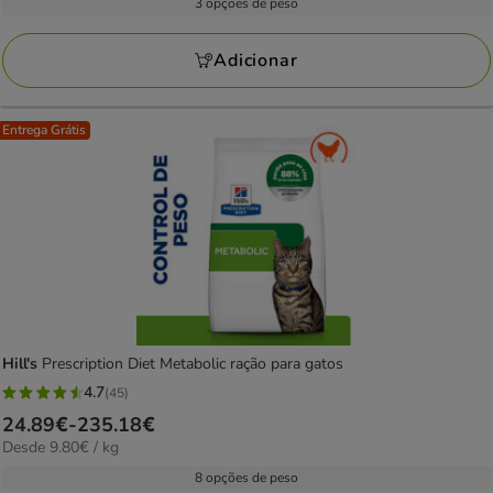
19.99€
3 opções de peso
14
KG
a
avaliações
68.99€
Adicionar
Entrega Grátis
Hill's
Prescription Diet Metabolic ração para gatos
4.7
(45)
4.7
Preço
24.89€
-
235.18€
estrelas
9.80€
Desde 9.80€ / kg
de
com
por
24.89€
8 opções de peso
45
kg