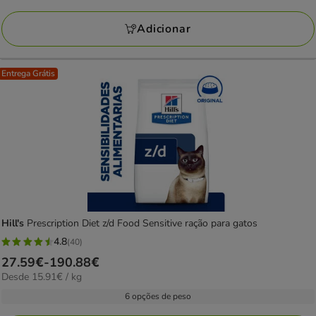
a
avaliações
156.78€
Adicionar
Entrega Grátis
Hill's
Prescription Diet z/d Food Sensitive ração para gatos
4.8
(40)
4.8
Preço
27.59€
-
190.88€
estrelas
15.91€
Desde 15.91€ / kg
de
com
por
27.59€
6 opções de peso
40
kg
a