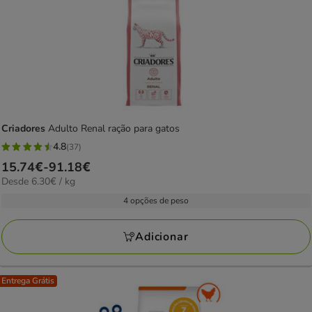
Criadores
Adulto Renal ração para gatos
4.8
(37)
4.8
Preço
15.74€
-
91.18€
estrelas
6.30€
Desde 6.30€ / kg
de
com
por
15.74€
4 opções de peso
37
KG
a
avaliações
91.18€
Adicionar
Entrega Grátis