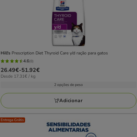
Hill's
Prescription Diet Thyroid Care y/d ração para gatos
4.6
(8)
4.6
Preço
26.49€
-
51.92€
estrelas
17.31€
Desde 17.31€ / kg
de
com
por
26.49€
2 opções de peso
8
kg
a
avaliações
51.92€
Adicionar
Entrega Grátis