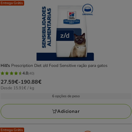
Entrega Grátis
Hill's
Prescription Diet z/d Food Sensitive ração para gatos
4.8
(40)
4.8
Preço
27.59€
-
190.88€
estrelas
15.91€
Desde 15.91€ / kg
de
com
por
27.59€
6 opções de peso
40
kg
a
avaliações
190.88€
Adicionar
Entrega Grátis