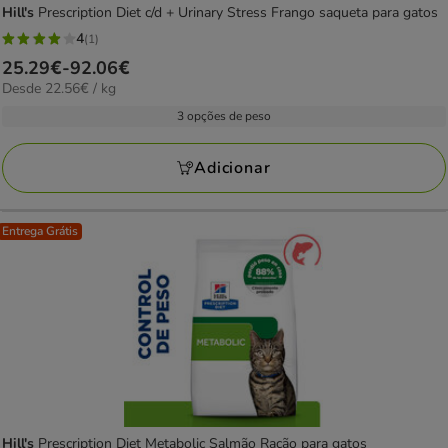
Hill's
Prescription Diet c/d + Urinary Stress Frango saqueta para gatos
4
(1)
4
Preço
25.29€
-
92.06€
estrelas
22.56€
Desde 22.56€ / kg
de
com
por
25.29€
3 opções de peso
1
kg
a
avaliações
92.06€
Adicionar
Entrega Grátis
Hill's
Prescription Diet Metabolic Salmão Ração para gatos