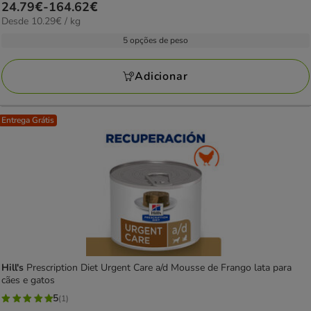
Preço
24.79€
-
164.62€
estrelas
10.29€
Desde 10.29€ / kg
de
com
por
24.79€
5 opções de peso
9
kg
a
avaliações
164.62€
Adicionar
Entrega Grátis
Hill's
Prescription Diet Urgent Care a/d Mousse de Frango lata para
cães e gatos
5
(1)
5