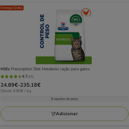
Entrega Grátis
Hill's
Prescription Diet Metabolic ração para gatos
4.7
(45)
4.7
Preço
24.89€
-
235.18€
estrelas
9.80€
Desde 9.80€ / kg
de
com
por
24.89€
8 opções de peso
45
kg
a
avaliações
235.18€
Adicionar