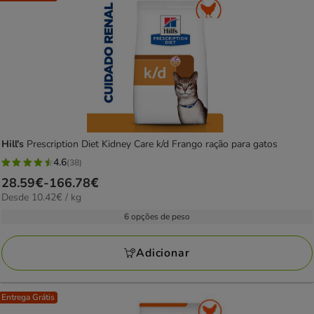
Hill's
Prescription Diet Kidney Care k/d Frango ração para gatos
4.6
(38)
4.6
Preço
28.59€
-
166.78€
estrelas
10.42€
Desde 10.42€ / kg
de
com
por
28.59€
6 opções de peso
38
kg
a
avaliações
166.78€
Adicionar
Entrega Grátis