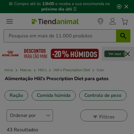
3
📅 Compre até às
13h00
e receba a sua encomenda no
de
próximo dia útil
⏰
3,
mensagem,
Início
Marcas
Hill's
Hill's Prescription Diet
Gato
Alimentação Hill's Prescription Diet para gatos
Ração
Comida húmida
Controlo de peso
Filtros
43 Resultados