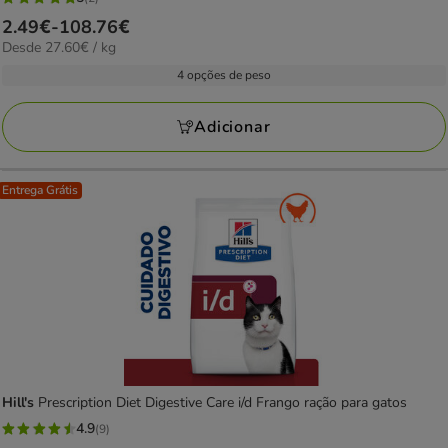
5
Preço
2.49€
-
108.76€
estrelas
27.60€
Desde 27.60€ / kg
de
com
por
2.49€
4 opções de peso
2
kg
a
avaliações
108.76€
Adicionar
Entrega Grátis
Hill's
Prescription Diet Digestive Care i/d Frango ração para gatos
4.9
(9)
4.9