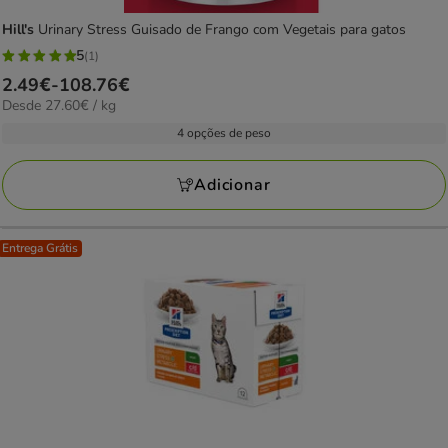
Hill's
Urinary Stress Guisado de Frango com Vegetais para gatos
5
(1)
5
Preço
2.49€
-
108.76€
estrelas
27.60€
Desde 27.60€ / kg
de
com
por
2.49€
4 opções de peso
1
kg
a
avaliações
108.76€
Adicionar
Entrega Grátis