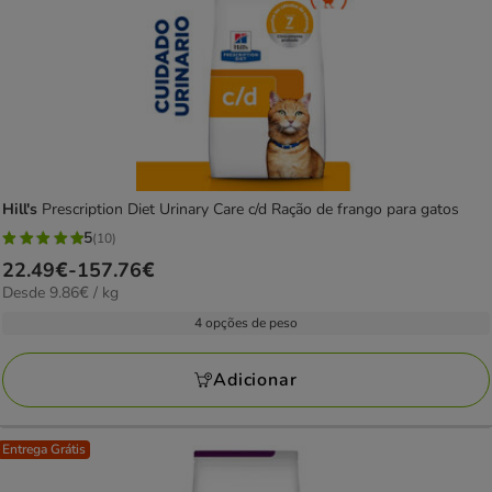
Hill's
Prescription Diet Urinary Care c/d Ração de frango para gatos
5
(10)
5
Preço
22.49€
-
157.76€
estrelas
9.86€
Desde 9.86€ / kg
de
com
por
22.49€
4 opções de peso
10
kg
a
avaliações
157.76€
Adicionar
Entrega Grátis