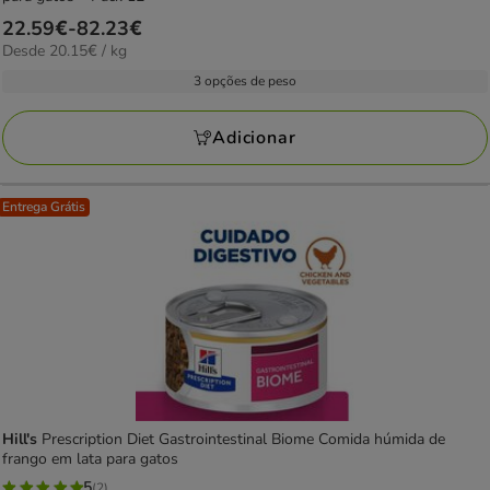
Preço
22.59€
-
82.23€
20.15€
Desde 20.15€ / kg
de
por
22.59€
3 opções de peso
kg
a
82.23€
Adicionar
Entrega Grátis
Hill's
Prescription Diet Gastrointestinal Biome Comida húmida de
frango em lata para gatos
5
(2)