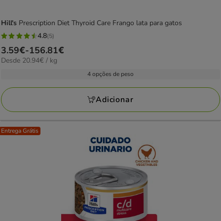
Hill's
Prescription Diet Thyroid Care Frango lata para gatos
4.8
(5)
4.8
Preço
3.59€
-
156.81€
estrelas
20.94€
Desde 20.94€ / kg
de
com
por
3.59€
4 opções de peso
5
kg
a
avaliações
156.81€
Adicionar
Entrega Grátis