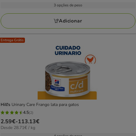
por
29.39€
3 opções de peso
8
kg
a
avaliações
110.72€
Adicionar
Entrega Grátis
Hill's
Urinary Care Frango lata para gatos
4.5
(2)
4.5
Preço
2.59€
-
113.13€
estrelas
28.71€
Desde 28.71€ / kg
de
com
por
2.59€