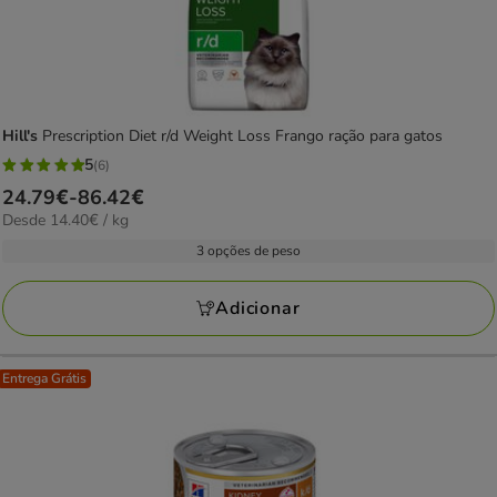
Hill's
Prescription Diet r/d Weight Loss Frango ração para gatos
5
(6)
5
Preço
24.79€
-
86.42€
estrelas
14.40€
Desde 14.40€ / kg
de
com
por
24.79€
3 opções de peso
6
kg
a
avaliações
86.42€
Adicionar
Entrega Grátis