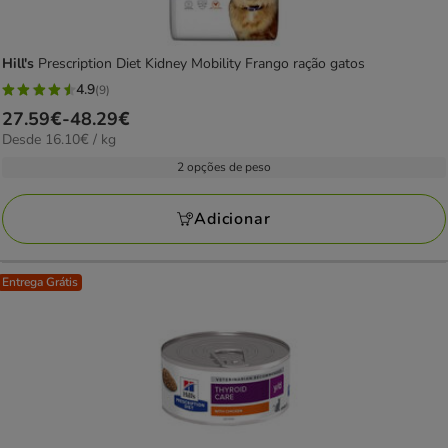
Hill's
Prescription Diet Kidney Mobility Frango ração gatos
4.9
(9)
4.9
Preço
27.59€
-
48.29€
estrelas
16.10€
Desde 16.10€ / kg
de
com
por
27.59€
2 opções de peso
9
KG
a
avaliações
48.29€
Adicionar
Entrega Grátis