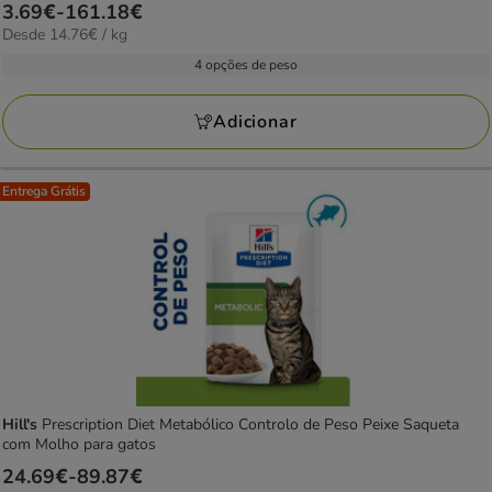
Preço
3.69€
-
161.18€
estrelas
14.76€
Desde 14.76€ / kg
de
com
por
3.69€
4 opções de peso
1
KG
a
avaliações
161.18€
Adicionar
Entrega Grátis
Hill's
Prescription Diet Metabólico Controlo de Peso Peixe Saqueta
com Molho para gatos
Preço
24.69€
-
89.87€