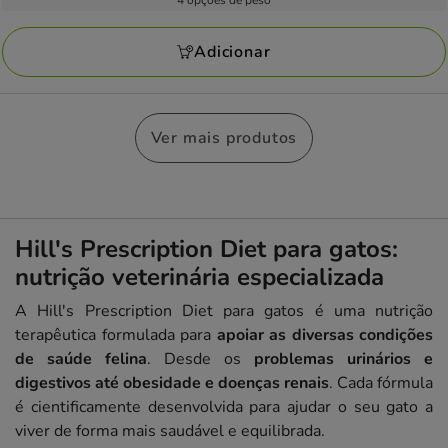
4 opções de peso
2
kg
a
avaliações
113.13€
Adicionar
Ver mais produtos
Hill's Prescription Diet para gatos:
nutrição veterinária especializada
A Hill's Prescription Diet para gatos é uma nutrição
terapêutica formulada para
apoiar as diversas condições
de saúde felina
. Desde os
problemas urinários e
digestivos até obesidade e doenças renais
. Cada fórmula
é cientificamente desenvolvida para ajudar o seu gato a
viver de forma mais saudável e equilibrada.