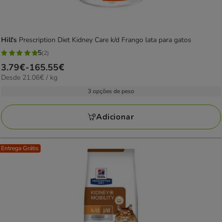
Hill's
Prescription Diet Kidney Care k/d Frango lata para gatos
5
(2)
5
Preço
3.79€
-
165.55€
estrelas
21.06€
Desde 21.06€ / kg
de
com
por
3.79€
3 opções de peso
2
KG
a
avaliações
165.55€
Adicionar
Entrega Grátis