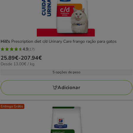
Hill's
Prescription diet c/d Urinary Care frango ração para gatos
4.9
(17)
4.9
Preço
25.89€
-
207.94€
estrelas
13.00€
Desde 13.00€ / kg
de
com
por
25.89€
5 opções de peso
17
kg
a
avaliações
207.94€
Adicionar
Entrega Grátis