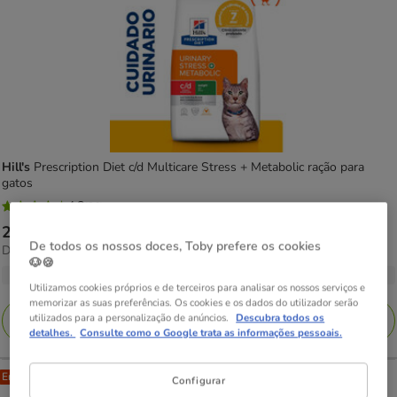
Hill's
Prescription Diet c/d Multicare Stress + Metabolic ração para
gatos
4.8
(36)
4.8
Preço
27.49€
-
180.10€
estrelas
De todos os nossos doces, Toby prefere os cookies
11.26€
Desde 11.26€ / kg
de
com
🐶🍪
por
27.49€
5 opções de peso
36
kg
Utilizamos cookies próprios e de terceiros para analisar os nossos serviços e
a
avaliações
memorizar as suas preferências. Os cookies e os dados do utilizador serão
180.10€
utilizados para a personalização de anúncios.
Descubra todos os
Adicionar
detalhes.
Consulte como o Google trata as informações pessoais.
Entrega Grátis
Configurar