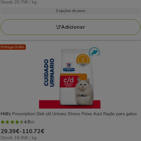
20.75€
Desde 20.75€ / kg
de
por
24.69€
3 opções de peso
KG
a
89.87€
Adicionar
Entrega Grátis
Hill's
Prescription Diet c/d Urinary Stress Peixe Azul Ração para gatos
4.9
(8)
4.9
Preço
29.39€
-
110.72€
estrelas
18.45€
Desde 18.45€ / kg
de
com