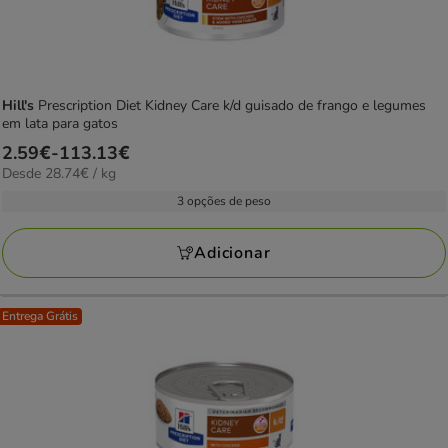
Hill's
Prescription Diet Kidney Care k/d guisado de frango e legumes
em lata para gatos
Preço
2.59€
-
113.13€
28.74€
Desde 28.74€ / kg
de
por
2.59€
3 opções de peso
kg
a
113.13€
Adicionar
Entrega Grátis