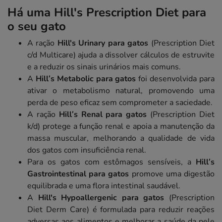
Há uma Hill's Prescription Diet para
o seu gato
A ração
Hill's Urinary para gatos
(Prescription Diet
c/d Multicare) ajuda a dissolver cálculos de estruvite
e a reduzir os sinais urinários mais comuns.
A
Hill’s Metabolic para gatos
foi desenvolvida para
ativar o metabolismo natural, promovendo uma
perda de peso eficaz sem comprometer a saciedade.
A ração
Hill’s Renal para gatos
(Prescription Diet
k/d) protege a função renal e apoia a manutenção da
massa muscular, melhorando a qualidade de vida
dos gatos com insuficiência renal.
Para os gatos com estômagos sensíveis, a
Hill’s
Gastrointestinal para gatos
promove uma digestão
equilibrada e uma flora intestinal saudável.
A
Hill's Hypoallergenic para gatos
(Prescription
Diet Derm Care) é formulada para reduzir reações
adversas aos alimentos e melhorar a saúde da pele