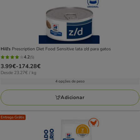
Hill's
Prescription Diet Food Sensitive lata z/d para gatos
4.2
(5)
4.2
Preço
3.99€
-
174.28€
estrelas
23.27€
Desde 23.27€ / kg
de
com
por
3.99€
4 opções de peso
5
kg
a
avaliações
174.28€
Adicionar
Entrega Grátis