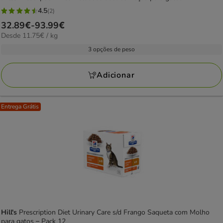
4.5
(2)
4.5
Preço
32.89€
-
93.99€
estrelas
11.75€
Desde 11.75€ / kg
de
com
por
32.89€
3 opções de peso
2
KG
a
avaliações
93.99€
Adicionar
Entrega Grátis
Hill's
Prescription Diet Urinary Care s/d Frango Saqueta com Molho
para gatos – Pack 12