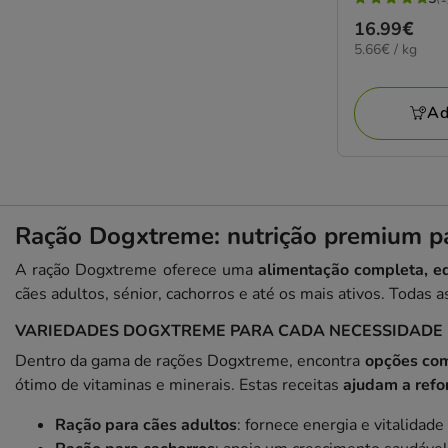
5
Preço
16.99€
estrelas
5.66€
5.66€ / kg
16.99€
com
por
1
KG
avaliações
Ad
Ração Dogxtreme: nutrição premium pa
A ração Dogxtreme oferece uma
alimentação completa, eq
cães adultos, sénior, cachorros e até os mais ativos. Todas 
VARIEDADES DOGXTREME PARA CADA NECESSIDADE
Dentro da gama de rações Dogxtreme, encontra
opções com
ótimo de vitaminas e minerais. Estas receitas
ajudam a refo
Ração para cães adultos
: fornece energia e vitalidade 