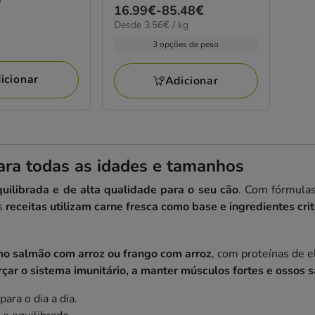
Preço
16.99€
-
85.48€
estrelas
3.56€
Desde 3.56€ / kg
de
com
por
16.99€
3 opções de peso
5
kg
a
avaliações
85.48€
icionar
Adicionar
ra todas as idades e tamanhos
uilibrada e de alta qualidade para o seu cão
. Com fórmulas
as
receitas utilizam carne fresca como base e ingredientes cr
o salmão com arroz ou frango com arroz
, com proteínas de el
rçar o sistema imunitário, a manter músculos fortes e ossos 
para o dia a dia.