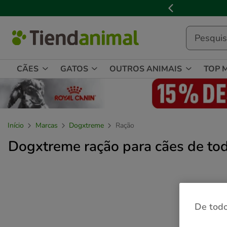
2
de
3,
mensagem,
CÃES
GATOS
OUTROS ANIMAIS
TOP 
Início
Marcas
Dogxtreme
Ração
Dogxtreme ração para cães de tod
De todo