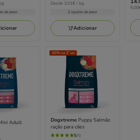
Pre
14.
estr
3.01€
kg
Desde 3.01€ / kg
de
com
5.00
5.00
14.
por
com
37.99€
es de peso
2 opções de peso
por
2
kg
1
a
KG
avaliações
aval
72.18€
icionar
Adicionar
-50% na 2ª un.
Dogxtreme
Puppy Salmão
Mini Adult
ração para cães
5
(5)
5
)