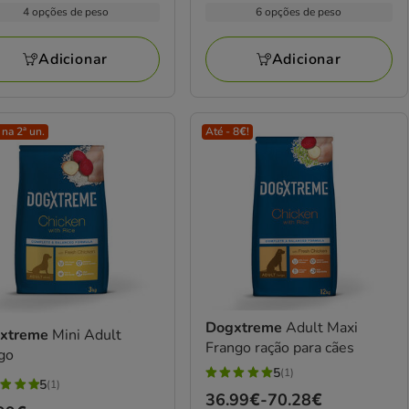
por
99€
14.99€
4 opções de peso
6 opções de peso
13
KG
a
iações
avaliações
28€
64.58€
Adicionar
Adicionar
na 2ª un.
Até - 8€!
Dogxtreme
Adult Maxi
xtreme
Mini Adult
Frango ração para cães
go
5
(1)
5
5
(1)
Preço
36.99€
-
70.28€
estrelas