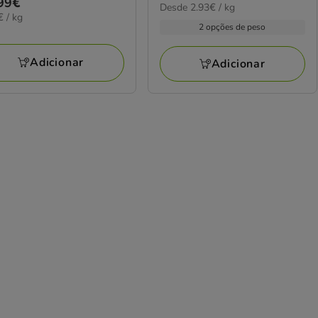
ço
99€
elas
2.93€
Desde 2.93€ / kg
de
com
€
€ / kg
99€
por
36.99€
2 opções de peso
1
kg
a
avaliações
iações
70.28€
Adicionar
Adicionar