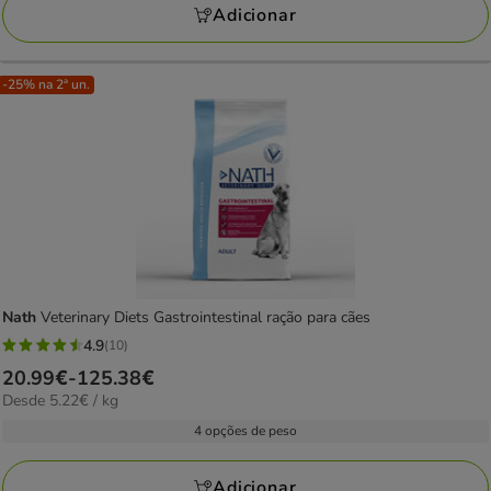
142.08€
Adicionar
-25% na 2ª un.
Nath
Veterinary Diets Gastrointestinal ração para cães
4.9
(10)
4.9
Preço
20.99€
-
125.38€
estrelas
5.22€
Desde 5.22€ / kg
de
com
por
20.99€
4 opções de peso
10
kg
a
avaliações
125.38€
Adicionar