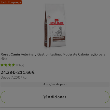
Pack Poupança
Royal Canin
Veterinary Gastrointestinal Moderate Calorie ração para
cães
4
(2)
4
Preço
24.29€
-
211.66€
estrelas
7.20€
Desde 7.20€ / kg
de
com
por
24.29€
4 opções de peso
2
KG
a
avaliações
211.66€
Adicionar