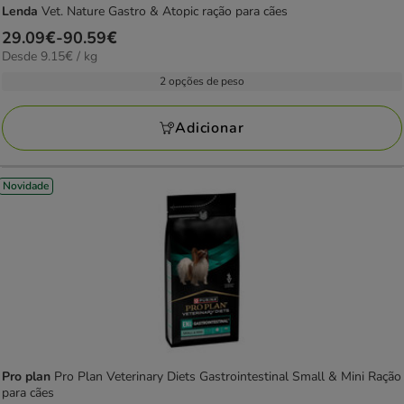
Lenda
Vet. Nature Gastro & Atopic ração para cães
Preço
29.09€
-
90.59€
9.15€
Desde 9.15€ / kg
de
por
29.09€
2 opções de peso
KG
a
90.59€
Adicionar
Novidade
Pro plan
Pro Plan Veterinary Diets Gastrointestinal Small & Mini Ração
para cães