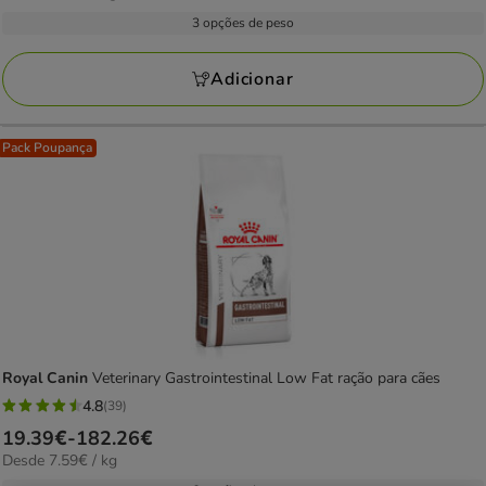
com
por
12.89€
3 opções de peso
3
KG
a
avaliações
61.49€
Adicionar
Pack Poupança
Royal Canin
Veterinary Gastrointestinal Low Fat ração para cães
4.8
(39)
4.8
Preço
19.39€
-
182.26€
estrelas
7.59€
Desde 7.59€ / kg
de
com
por