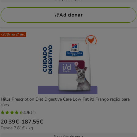
20
kg
a
avaliações
156.78€
Adicionar
-25% na 2ª un.
Hill's
Prescription Diet Digestive Care Low Fat i/d Frango ração para
cães
4.9
(14)
4.9
Preço
20.39€
-
187.55€
estrelas
7.81€
Desde 7.81€ / kg
de
com
por
20.39€
5 opções de peso