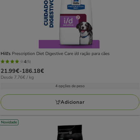
Hill's
Prescription Diet Digestive Care i/d ração para cães
4
(5)
4
Preço
21.99€
-
186.18€
estrelas
7.76€
Desde 7.76€ / kg
de
com
por
21.99€
4 opções de peso
5
kg
a
avaliações
186.18€
Adicionar
Novidade