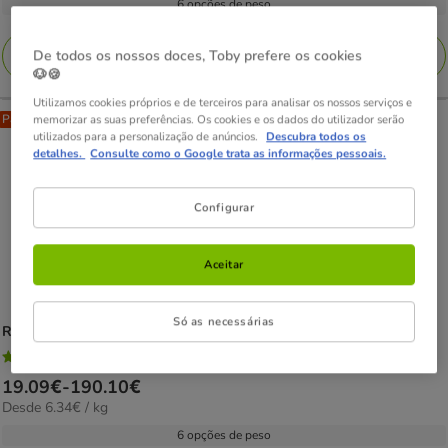
19.39€
6 opções de peso
39
kg
a
avaliações
182.26€
Adicionar
De todos os nossos doces, Toby prefere os cookies
🐶🍪
Utilizamos cookies próprios e de terceiros para analisar os nossos serviços e
Pack Poupança
memorizar as suas preferências. Os cookies e os dados do utilizador serão
utilizados para a personalização de anúncios.
Descubra todos os
detalhes.
Consulte como o Google trata as informações pessoais.
Configurar
Aceitar
Só as necessárias
Royal Canin
Veterinary Gastrointestinal ração para cães
4.6
(29)
4.6
Preço
19.09€
-
190.10€
estrelas
6.34€
Desde 6.34€ / kg
de
com
por
19.09€
6 opções de peso
29
kg