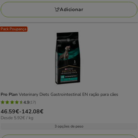
1
KG
Adicionar
avaliações
Pack Poupança
Pro Plan
Veterinary Diets Gastrointestinal EN ração para cães
4.9
(17)
4.9
Preço
46.59€
-
142.08€
estrelas
5.92€
Desde 5.92€ / kg
de
com
por
46.59€
3 opções de peso
17
kg
a
avaliações