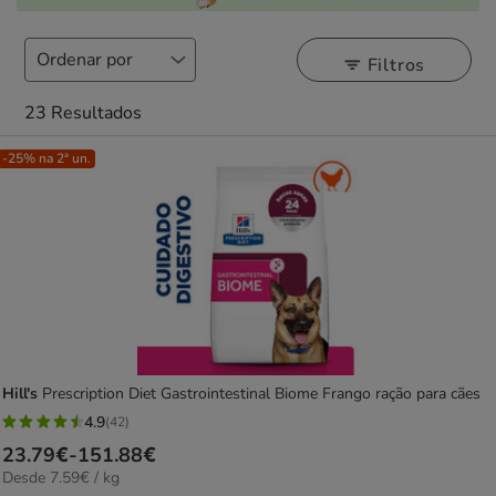
Filtros
23 Resultados
-25% na 2ª un.
Hill's
Prescription Diet Gastrointestinal Biome Frango ração para cães
4.9
(42)
4.9
Preço
23.79€
-
151.88€
estrelas
7.59€
Desde 7.59€ / kg
de
com