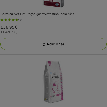
Farmina
Vet Life Ração gastrointestinal para cães
5
(1)
5
Preço
136.99€
estrelas
11.42€
11.42€ / kg
136.99€
com
por
1
KG
Adicionar
avaliações