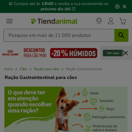
3
📅 Compre até às
13h00
e receba a sua encomenda no
de
próximo dia útil
⏰
3,
mensagem,
Início
Cães
Ração para cães
Ração Gastrointestinal
Ração Gastrointestinal para cães