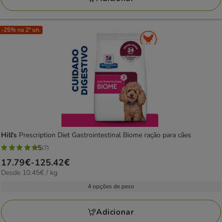
-25% na 2ª un.
Hill's
Prescription Diet Gastrointestinal Biome ração para cães
5
(7)
5
Preço
17.79€
-
125.42€
estrelas
10.45€
Desde 10.45€ / kg
de
com
por
17.79€
4 opções de peso
7
kg
a
avaliações
125.42€
Adicionar