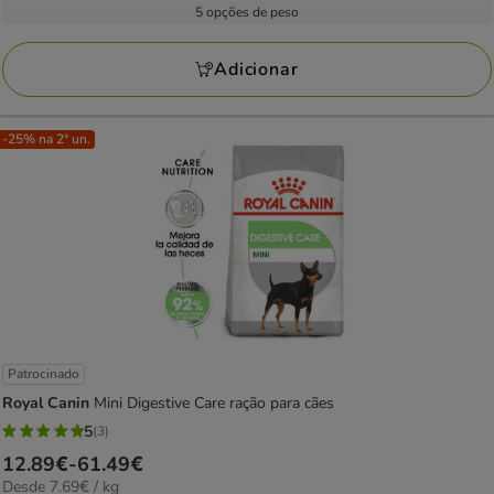
por
23.79€
5 opções de peso
42
kg
a
avaliações
151.88€
Adicionar
-25% na 2ª un.
Patrocinado
Royal Canin
Mini Digestive Care ração para cães
5
(3)
5
Preço
12.89€
-
61.49€
estrelas
7.69€
Desde 7.69€ / kg
de