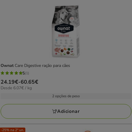
Ownat
Care Digestive ração para cães
5
(1)
5
Preço
24.19€
-
60.65€
estrelas
6.07€
Desde 6.07€ / kg
de
com
por
24.19€
2 opções de peso
1
KG
a
avaliações
60.65€
Adicionar
-25% na 2ª un.