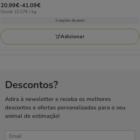
Preço
20.99€
-
41.09€
10.27€
Desde 10.27€ / kg
de
por
20.99€
2 opções de peso
KG
a
41.09€
Adicionar
Descontos?
Adira à newsletter e receba os melhores
descontos e ofertas personalizadas para o seu
animal de estimação!