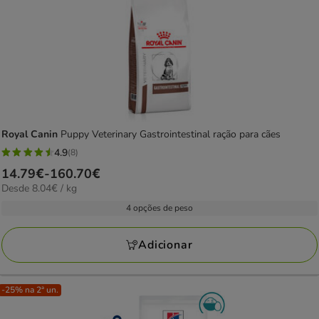
Royal Canin
Puppy Veterinary Gastrointestinal ração para cães
4.9
(8)
4.9
Preço
14.79€
-
160.70€
estrelas
8.04€
Desde 8.04€ / kg
de
com
por
14.79€
4 opções de peso
8
kg
a
avaliações
160.70€
Adicionar
-25% na 2ª un.