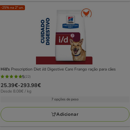
-25% na 2ª un.
Hill's
Prescription Diet i/d Digestive Care Frango ração para cães
5
(22)
5
Preço
25.39€
-
293.98€
estrelas
8.08€
Desde 8.08€ / kg
de
com
por
25.39€
7 opções de peso
22
kg
a
avaliações
293.98€
Adicionar