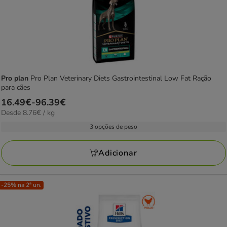
Pro plan
Pro Plan Veterinary Diets Gastrointestinal Low Fat Ração
para cães
Preço
16.49€
-
96.39€
8.76€
Desde 8.76€ / kg
de
por
16.49€
3 opções de peso
KG
a
96.39€
Adicionar
-25% na 2ª un.