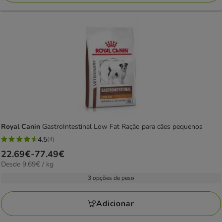
Royal Canin
GastroIntestinal Low Fat Ração para cães pequenos
4.5
(4)
4.5
Preço
22.69€
-
77.49€
estrelas
9.69€
Desde 9.69€ / kg
de
com
por
22.69€
3 opções de peso
4
KG
a
avaliações
77.49€
Adicionar