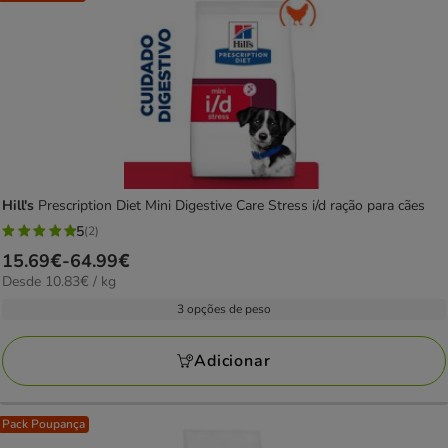
Hill's
Prescription Diet Mini Digestive Care Stress i/d ração para cães
5
(2)
5
Preço
15.69€
-
64.99€
estrelas
10.83€
Desde 10.83€ / kg
de
com
por
15.69€
3 opções de peso
2
KG
a
avaliações
64.99€
Adicionar
Pack Poupança