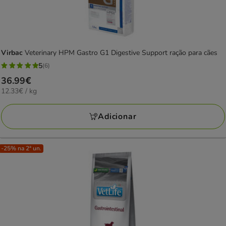
Virbac
Veterinary HPM Gastro G1 Digestive Support ração para cães
5
(6)
5
Preço
36.99€
estrelas
12.33€
12.33€ / kg
36.99€
com
por
6
KG
Adicionar
avaliações
-25% na 2ª un.