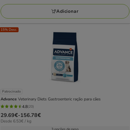
a
avaliações
190.10€
Adicionar
15% Desc.
Patrocinado
Advance
Veterinary Diets Gastroenteric ração para cães
4.8
(20)
4.8
Preço
29.69€
-
156.78€
estrelas
6.53€
Desde 6.53€ / kg
de
com
por
29.69€
3 opções de peso