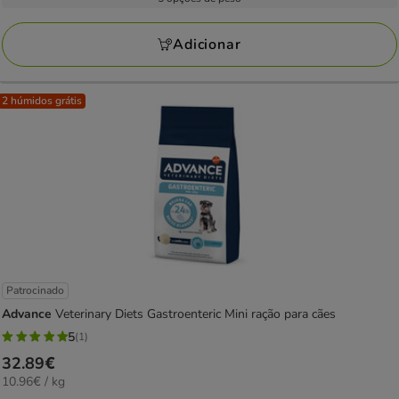
14
kg
a
avaliações
187.55€
Adicionar
2 húmidos grátis
Patrocinado
Advance
Veterinary Diets Gastroenteric Mini ração para cães
5
(1)
5
Preço
32.89€
estrelas
10.96€
10.96€ / kg
32.89€
com
por