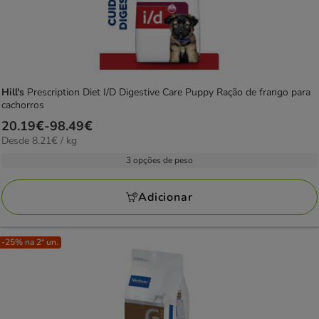
Hill's
Prescription Diet I/D Digestive Care Puppy Ração de frango para
cachorros
Preço
20.19€
-
98.49€
8.21€
Desde 8.21€ / kg
de
por
20.19€
3 opções de peso
KG
a
98.49€
Adicionar
-25% na 2ª un.