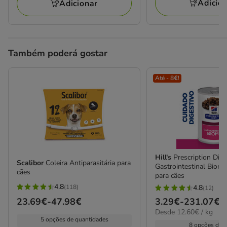
121.87€
Adicio
Adicionar
Também poderá gostar
Até - 8€!
Hill's
Prescription Diet
Scalibor
Coleira Antiparasitária para
Gastrointestinal Biome
cães
para cães
4.8
(118)
4.8
(12)
4.8
4.8
Preço
23.69€
-
47.98€
Preço
3.29€
-
231.07€
estrelas
estrelas
12.60€
Desde 12.60€ / kg
de
de
com
com
5 opções de quantidades
por
23.69€
3.29€
8 opções de 