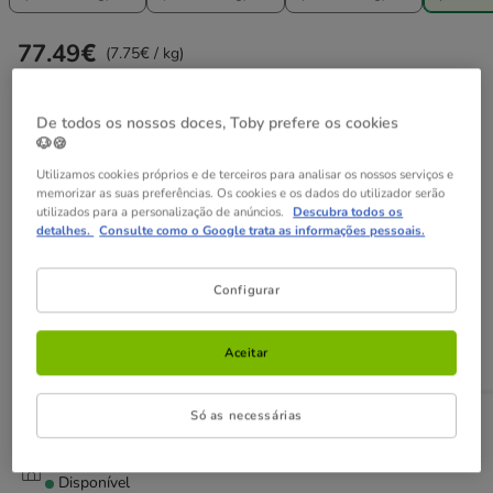
77.49€
Preço 77.49€, 7.75 EUR por kg
(7.75€ / kg)
Não perca esta promoção
De todos os nossos doces, Toby prefere os cookies
🐶🍪
Até - 8€!
Obtenha 8€ de desconto na sua compra desde
Utilizamos cookies próprios e de terceiros para analisar os nossos serviços e
59€, inserindo e validando o cupão FLASH8 ou 5€ de
memorizar as suas preferências. Os cookies e os dados do utilizador serão
desconto na sua compra desde 45€, inserindo e validando o
utilizados para a personalização de anúncios.
Descubra todos os
detalhes.
Consulte como o Google trata as informações pessoais.
cupão FLASH5.
Ver condições
Cupão:
FLASH8
Copiar
Configurar
Adicionar ao carrinho
Aceitar
Só as necessárias
Opções de envio
Ver detalhes
Recolha em loja com Click & Collect
Disponível