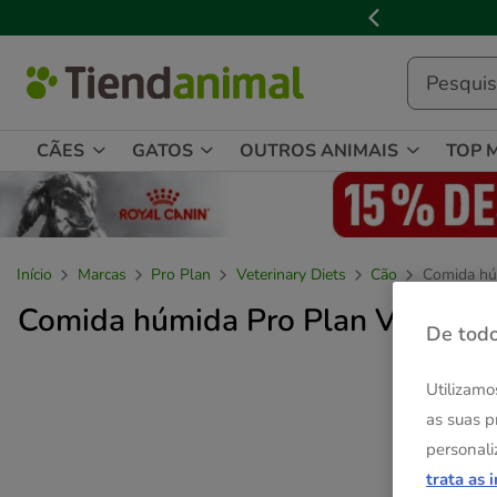
3
📢
Cl
de
3,
mensagem,
CÃES
GATOS
OUTROS ANIMAIS
TOP 
Início
Marcas
Pro Plan
Veterinary Diets
Cão
Comida hú
Comida húmida Pro Plan Veterinar
De todo
Utilizamo
as suas p
personali
trata as 