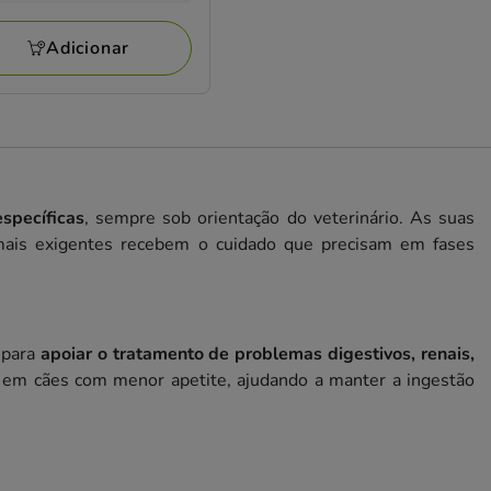
iações
9€
Adicionar
specíficas
, sempre sob orientação do veterinário. As suas
mais exigentes recebem o cuidado que precisam em fases
s para
apoiar o tratamento de problemas digestivos, renais,
mo em cães com menor apetite, ajudando a manter a ingestão