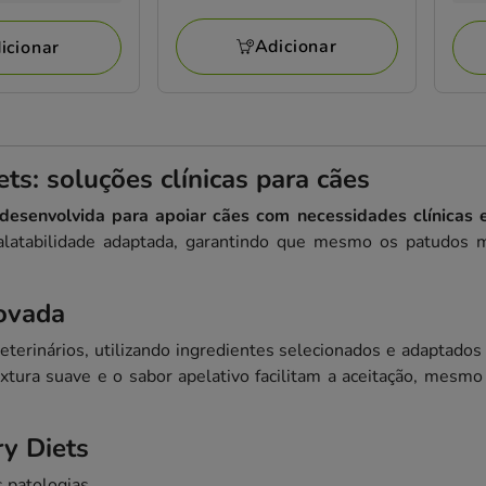
a
avaliações
a
aval
64.56€
4.6
Adicionar
icionar
s: soluções clínicas para cães
desenvolvida para apoiar cães com necessidades clínicas e
alatabilidade adaptada, garantindo que mesmo os patudos 
rovada
veterinários, utilizando ingredientes selecionados e adaptado
extura suave e o sabor apelativo facilitam a aceitação, mes
y Diets
 patologias.