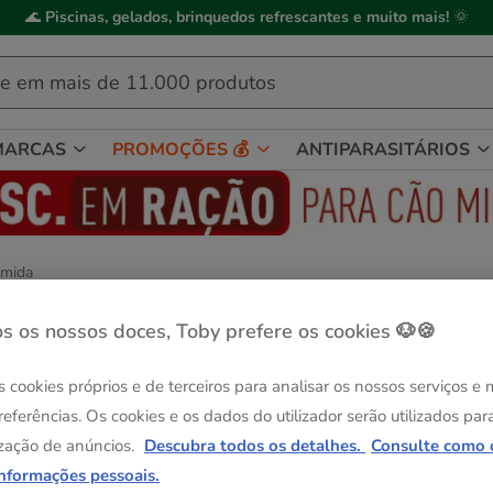
ick&Collect
: compre online, recolha em
2h
, mediante disponibilidade de
MARCAS
PROMOÇÕES 💰
ANTIPARASITÁRIOS
mida
y Diets para cães
s os nossos doces, Toby prefere os cookies 🐶🍪
s cookies próprios e de terceiros para analisar os nossos serviços e
referências. Os cookies e os dados do utilizador serão utilizados par
zação de anúncios.
Descubra todos os detalhes.
Consulte como 
informações pessoais.