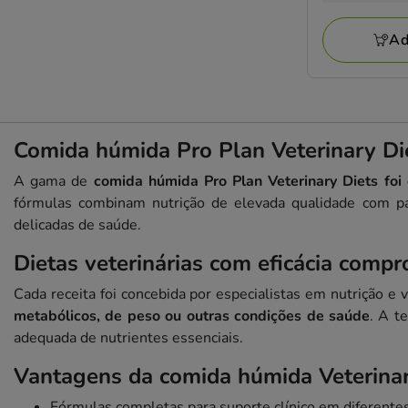
a
avaliações
37.51€
Ad
Comida húmida Pro Plan Veterinary Diet
A gama de
comida húmida Pro Plan Veterinary Diets foi 
fórmulas combinam nutrição de elevada qualidade com p
delicadas de saúde.
Dietas veterinárias com eficácia comp
Cada receita foi concebida por especialistas em nutrição e 
metabólicos, de peso ou outras condições de saúde
. A t
adequada de nutrientes essenciais.
Vantagens da comida húmida Veterinar
Fórmulas completas para suporte clínico em diferentes