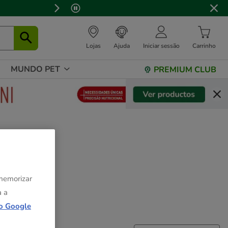
 stock.
Lojas
Ajuda
Iniciar sessão
Carrinho
MUNDO PET
PREMIUM CLUB
 memorizar
a a
o Google