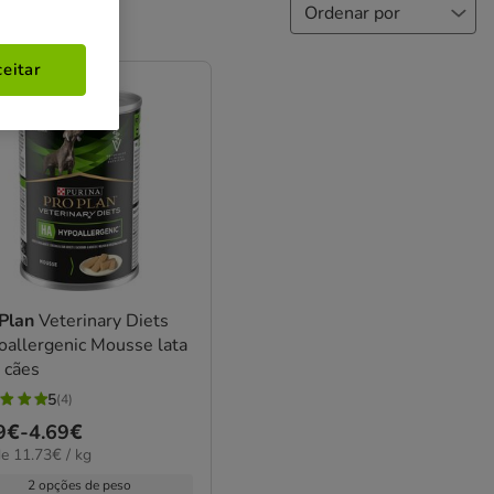
eitar
 Plan
Veterinary Diets
allergenic Mousse lata
 cães
5
(4)
ço
9€
-
4.69€
elas
3€
e 11.73€ / kg
9€
2 opções de peso