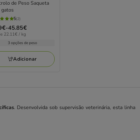
trolo de Peso Saqueta
 gatos
5
(2)
ço
9€
-
45.85€
elas
1€
e 22.11€ / kg
9€
3 opções de peso
iações
85€
Adicionar
íficas
. Desenvolvida sob supervisão veterinária, esta linha