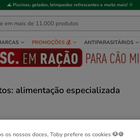
ick&Collect
: compre online, recolha em
2h
, mediante disponibilidade de
MARCAS
PROMOÇÕES 💰
ANTIPARASITÁRIOS
tos: alimentação especializada
s os nossos doces, Toby prefere os cookies 🐶🍪