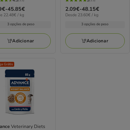
4.5
5
(13)
(13)
5
ço
9€
-
45.85€
Preço
2.09€
-
48.15€
elas
estrelas
8€
23.60€
e 22.48€ / kg
Desde 23.60€ / kg
de
com
por
9€
2.09€
13
3 opções de peso
3 opções de peso
kg
a
iações
avaliações
85€
48.15€
Adicionar
Adicionar
ga Grátis
ance
Veterinary Diets