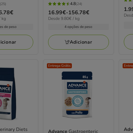
4.5
4.8
(25)
(24)
4.8
Pre
1.9
estr
6.78€
Preço
16.99€
-
156.78€
estrelas
22.4
Desd
de
com
9.80€
 kg
Desde 9.80€ / kg
de
por
com
1.9
por
13
kg
16.99€
es de peso
4 opções de peso
24
kg
a
aval
a
avaliações
45.
156.78€
icionar
Adicionar
Entrega Grátis
Entre
erinary Diets
Adv
Advance
Gastroenteric