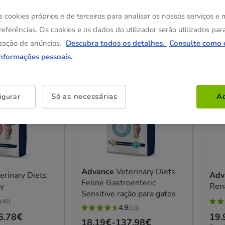
s cookies próprios e de terceiros para analisar os nossos serviços e
referências. Os cookies e os dados do utilizador serão utilizados par
os
zação de anúncios.
Descubra todos os detalhes.
Consulte como 
informações pessoais.
15% Desc.
15% 
Só as necessárias
Ac
igurar
Advance
Veterinary Diets
erinary Diets
Adv
Feline Gastroenteric
ry
Rena
Sensitive ração para gatos
(46)
5
4.9
(13)
4.9
6.78€
Pre
19.
estr
Preço
18.19€
-
137.98€