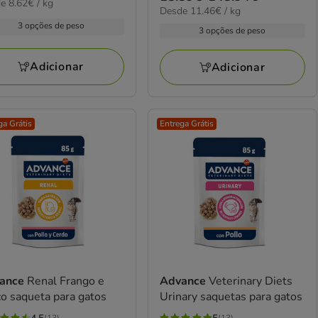
estrelas
€
e 8.62€ / kg
11.46€
Desde 11.46€ / kg
de
com
99€
por
3 opções de peso
18.59€
3 opções de peso
11
kg
iações
a
avaliações
99€
148.94€
Adicionar
Adicionar
ga Grátis
Entrega Grátis
ance
Renal Frango e
Advance
Veterinary Diets
o saqueta para gatos
Urinary saquetas para gatos