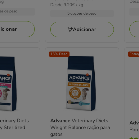
estrelas
8.62
kg
Desd
de
com
9.20€
Desde 9.20€ / kg
de
por
com
19.
por
13
es de peso
KG
18.19€
5 opções de peso
13
KG
a
aval
a
avaliações
68.
137.98€
icionar
Adicionar
15% Desc.
Entre
erinary Diets
Advance
Veterinary Diets
Adv
y Sterilized
Weight Balance ração para
Porc
gatos