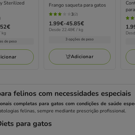
y Sterilized
Con
Frango saqueta para gatos
para
3
(2)
3
)
5
Preço
1.99€
-
45.85€
estrelas
.52€
Pre
1.9
estr
22.48€
Desde 22.48€ / kg
de
com
22.1
 kg
Desd
de
por
com
1.99€
por
2
3 opções de peso
kg
1.9
es de peso
2
KG
a
avaliações
a
aval
45.85€
45.
Adicionar
icionar
para felinos com necessidades especiais
cionais completas para gatos com condições de saúde espec
atologias felinas, sempre mediante prescrição profissional.
iets para gatos