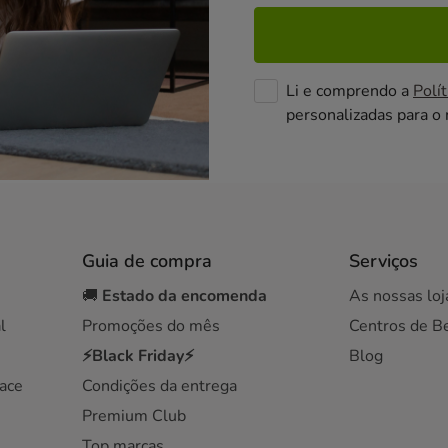
Li e comprendo a
Polít
personalizadas para o
Guia de compra
Serviços
🚚
Estado da encomenda
As nossas loj
l
Promoções do mês
Centros de B
⚡Black Friday⚡
Blog
ace
Condições da entrega
Premium Club
Top marcas