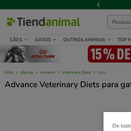
3
📢
Cl
de
3,
mensagem,
CÃES
GATOS
OUTROS ANIMAIS
TOP 
Início
Marcas
Advance
Veterinary Diets
Gato
Advance Veterinary Diets para ga
De todo