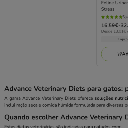
Feline Urinar
Stress
5
(4
5
Preço
16.59€
-
32
estrelas
13.01€
Desde 13.01€ /
de
com
por
16.59€
2 opçõ
4
kg
a
avaliações
32.52€
Ad
Advance Veterinary Diets para gatos: 
A gama Advance Veterinary Diets oferece
soluções nutri
inclui ração seca e comida húmida formulada para diversas p
Quando escolher Advance Veterinary D
Estas dietas veterinárias são indicadas para patudos com: