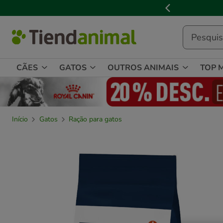
3

de
3,
mensagem,
CÃES
GATOS
OUTROS ANIMAIS
TOP 
Início
Gatos
Ração para gatos