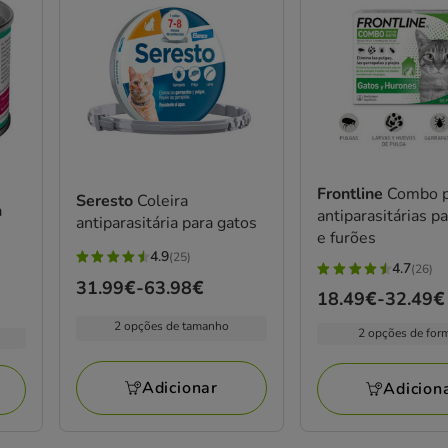
Frontline
Combo p
Seresto
Coleira
a
antiparasitárias p
antiparasitária para gatos
e furões
4.9
(25)
4.9
4.7
(26)
4.7
Preço
31.99€
-
63.98€
estrelas
Preço
18.49€
-
32.49€
estrelas
de
com
de
com
2 opções de tamanho
31.99€
2 opções de for
25
18.49€
26
a
avaliações
a
avaliações
63.98€
Adicionar
Adicion
32.49€