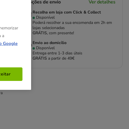
Opções de envio
Ver detalhes
Recolha em loja com Click & Collect
Disponível
Poderá recolher a sua encomenda em 2h em
 memorizar
lojas selecionadas
GRÁTIS,
com presente!
a a
Envio ao domicílio
o Google
Disponível
Entrega entre
1-3 dias úteis
GRÁTIS
a partir de 49€
eitar
ra