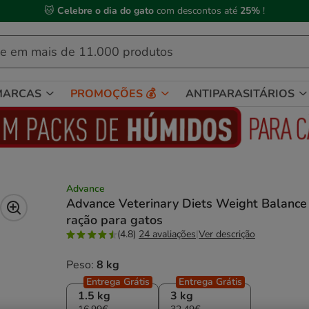
 Compre até às
13h00
e receba a sua encomenda no
próximo dia útil
MARCAS
PROMOÇÕES 💰
ANTIPARASITÁRIOS
Advance
Advance Veterinary Diets Weight Balance
ração para gatos
(4.8)
24 avaliações
|
Ver descrição
Peso:
8 kg
Entrega Grátis
Entrega Grátis
1.5 kg
3 kg