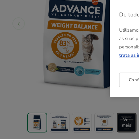
De todo
Utilizamo
as suas p
personali
trata as 
Conf
Ver
mais