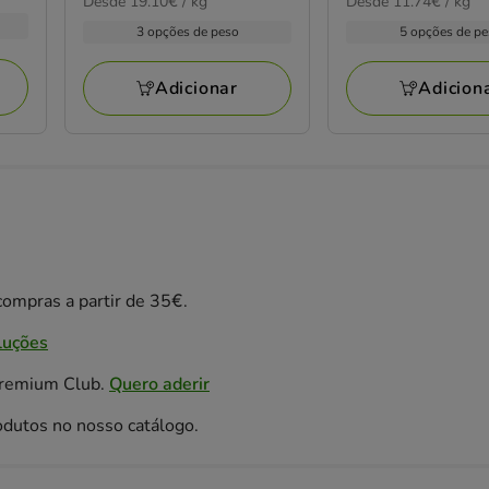
19.10€
11.74€
Desde 19.10€ / kg
Desde 11.74€ / kg
de
de
com
com
por
por
1.99€
1.39€
3 opções de peso
5 opções de p
2
9
kg
KG
a
a
avaliações
avaliações
45.85€
62.72€
Adicionar
Adicion
ompras a partir de 35€.
luções
Premium Club.
Quero aderir
odutos no nosso catálogo.