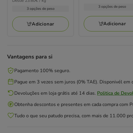
23.60€
Desde 23.60€ / kg
de
por
com
1.99€
por
13
3 opções de peso
kg
2.09€
3 opções de peso
13
kg
a
avaliações
a
avaliações
45.85€
48.15€
Adicionar
Adicionar
Vantagens para si
Pagamento 100% seguro.
Pague em 3 vezes sem juros (0% TAE). Disponivél em c
Devoluções em loja grátis até 14 dias.
Politica de Devo
Obtenha descontos e presentes em cada compra com 
Tudo o que seu patudo precisa, com mais de 11.000 pr