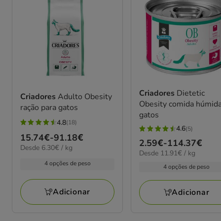
Criadores
Dietetic
Criadores
Adulto Obesity
Obesity comida húmid
ração para gatos
gatos
4.8
(18)
4.8
4.6
(5)
4.6
Preço
15.74€
-
91.18€
estrelas
Preço
2.59€
-
114.37€
estrelas
6.30€
Desde 6.30€ / kg
de
com
11.91€
Desde 11.91€ / kg
de
por
com
15.74€
por
18
4 opções de peso
KG
2.59€
4 opções de peso
5
kg
a
avaliações
a
avaliações
91.18€
114.37€
Adicionar
Adicionar