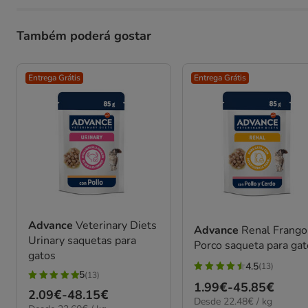
Também poderá gostar
Entrega Grátis
Entrega Grátis
Advance
Veterinary Diets
Advance
Renal Frango
Urinary saquetas para
Porco saqueta para ga
gatos
4.5
(13)
4.5
5
(13)
5
Preço
1.99€
-
45.85€
estrelas
Preço
2.09€
-
48.15€
estrelas
22.48€
Desde 22.48€ / kg
de
com