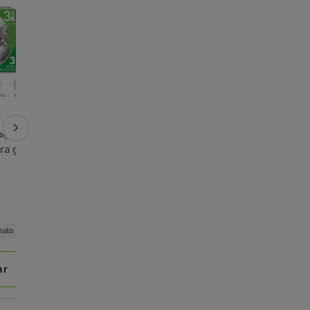
ipetas
ara gatos
mato
ar