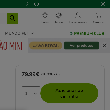
⏰
Lojas
Ajuda
Iniciar sessão
Carrinho
MUNDO PET
PREMIUM CLUB
79.99€
Preço 79.99€, 10.00 EUR por kg
(10.00€ / kg)
Adicionar ao
carrinho