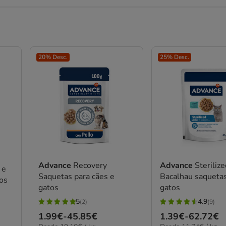
20% Desc.
25% Desc.
Advance
Recovery
Advance
Steriliz
 e
Saquetas para cães e
Bacalhau saquetas
tos
gatos
gatos
5
4.9
(2)
(9)
5
4.9
Preço
1.99€
-
45.85€
Preço
1.39€
-
62.72€
estrelas
estrelas