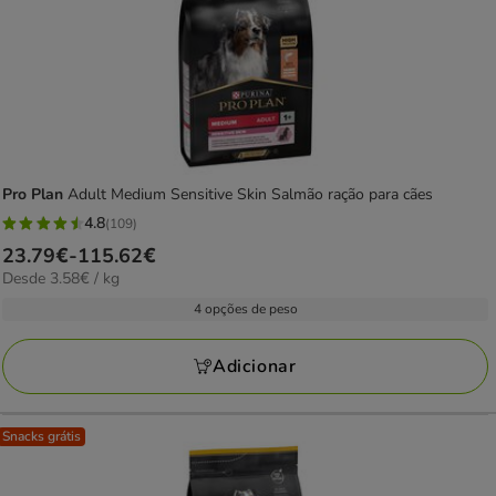
Pro Plan
Adult Medium Sensitive Skin Salmão ração para cães
4.8
(109)
4.8
Preço
23.79€
-
115.62€
estrelas
3.58€
Desde 3.58€ / kg
de
com
por
23.79€
4 opções de peso
109
KG
a
avaliações
115.62€
Adicionar
Snacks grátis