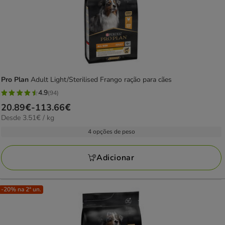
Pro Plan
Adult Light/Sterilised Frango ração para cães
4.9
(94)
4.9
Preço
20.89€
-
113.66€
estrelas
3.51€
Desde 3.51€ / kg
de
com
por
20.89€
4 opções de peso
94
KG
a
avaliações
113.66€
Adicionar
-20% na 2ª un.