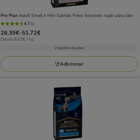
Pro Plan
Adult Small e Mini Salmão Peles Sensíveis ração para cães
4.7
(6)
4.7
Preço
26.39€
-
51.72€
estrelas
8.62€
Desde 8.62€ / kg
de
com
por
26.39€
2 opções de peso
6
kg
a
avaliações
51.72€
Adicionar