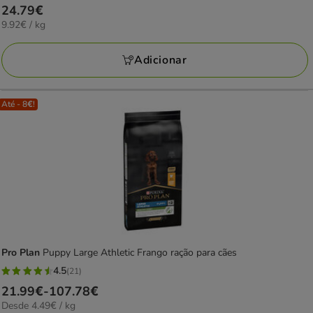
Preço
24.79€
estrelas
9.92€
9.92€ / kg
24.79€
com
por
1
KG
Adicionar
avaliações
Até - 8€!
Pro Plan
Puppy Large Athletic Frango ração para cães
4.5
(21)
4.5
Preço
21.99€
-
107.78€
estrelas
4.49€
Desde 4.49€ / kg
de
com