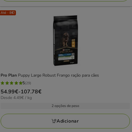
Até - 8€!
Pro Plan
Puppy Large Robust Frango ração para cães
5
(29)
5
Preço
54.99€
-
107.78€
estrelas
4.49€
Desde 4.49€ / kg
de
com
por
54.99€
2 opções de peso
29
kg
a
avaliações
107.78€
Adicionar