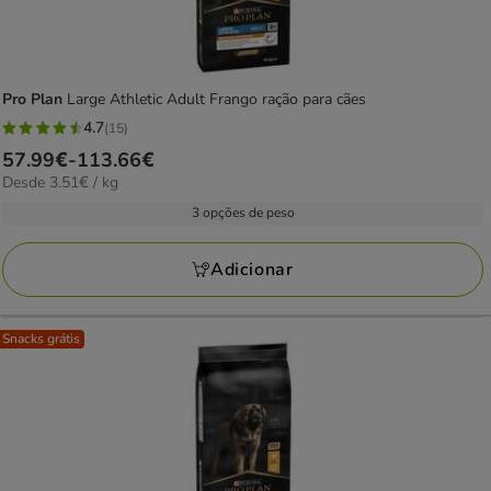
Pro Plan
Large Athletic Adult Frango ração para cães
4.7
(15)
4.7
Preço
57.99€
-
113.66€
estrelas
3.51€
Desde 3.51€ / kg
de
com
por
57.99€
3 opções de peso
15
KG
a
avaliações
113.66€
Adicionar
Snacks grátis