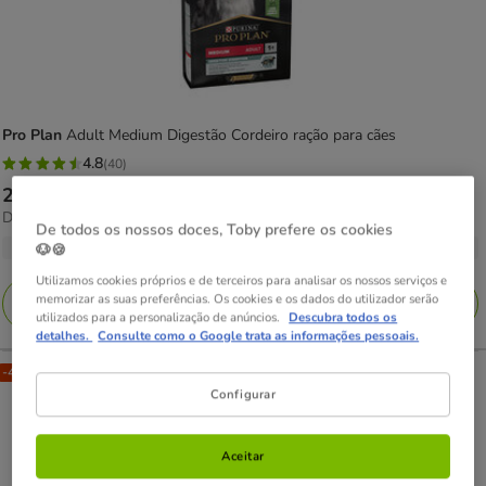
Pro Plan
Adult Medium Digestão Cordeiro ração para cães
4.8
(40)
4.8
Preço
24.29€
-
123.46€
estrelas
3.82€
Desde 3.82€ / kg
de
com
De todos os nossos doces, Toby prefere os cookies
por
24.29€
4 opções de peso
🐶🍪
40
KG
a
avaliações
Utilizamos cookies próprios e de terceiros para analisar os nossos serviços e
123.46€
memorizar as suas preferências. Os cookies e os dados do utilizador serão
Adicionar
utilizados para a personalização de anúncios.
Descubra todos os
detalhes.
Consulte como o Google trata as informações pessoais.
-40% na 2ª un.
Configurar
Aceitar