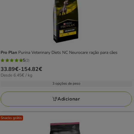
Pro Plan
Purina Veterinary Diets NC Neurocare ração para cães
5
(2)
5
Preço
33.89€
-
154.82€
estrelas
6.45€
Desde 6.45€ / kg
de
com
por
33.89€
3 opções de peso
2
kg
a
avaliações
154.82€
Adicionar
Snacks grátis