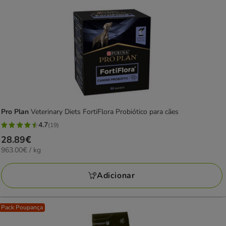
Pro Plan
Veterinary Diets FortiFlora Probiótico para cães
4.7
(19)
4.7
Preço
28.89€
estrelas
963.00€
963.00€ / kg
28.89€
com
por
19
KG
Adicionar
avaliações
Pack Poupança