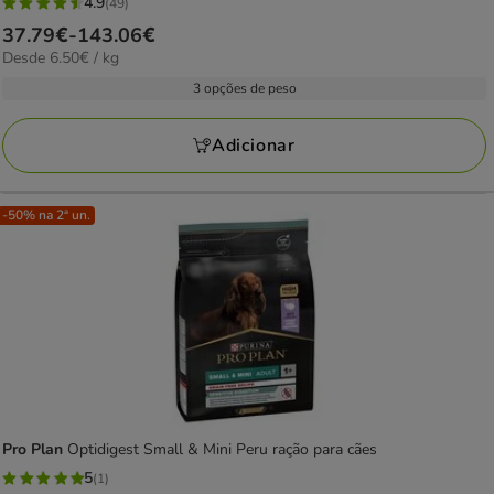
4.9
(49)
4.9
Preço
37.79€
-
143.06€
estrelas
6.50€
Desde 6.50€ / kg
de
com
por
37.79€
3 opções de peso
49
kg
a
avaliações
143.06€
Adicionar
-50% na 2ª un.
Pro Plan
Optidigest Small & Mini Peru ração para cães
5
(1)
5