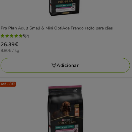
Pro Plan
Adult Small & Mini OptiAge Frango ração para cães
5
(2)
5
Preço
26.39€
estrelas
8.80€
8.80€ / kg
26.39€
com
por
2
KG
Adicionar
avaliações
Até - 8€!