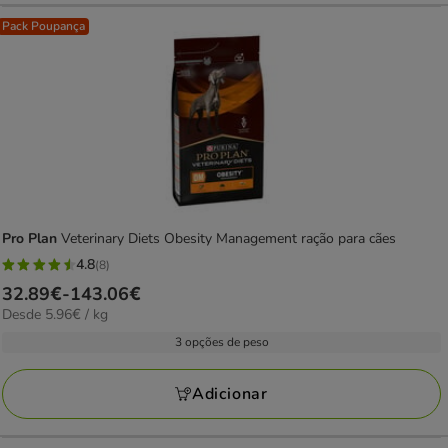
Pack Poupança
Pro Plan
Veterinary Diets Obesity Management ração para cães
4.8
(8)
4.8
Preço
32.89€
-
143.06€
estrelas
5.96€
Desde 5.96€ / kg
de
com
por
32.89€
3 opções de peso
8
kg
a
avaliações
143.06€
Adicionar