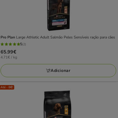
Pro Plan
Large Athletic Adult Salmão Peles Sensíveis ração para cães
5
(2)
5
Preço
65.99€
estrelas
4.71€
4.71€ / kg
65.99€
com
por
2
KG
Adicionar
avaliações
Até - 8€!