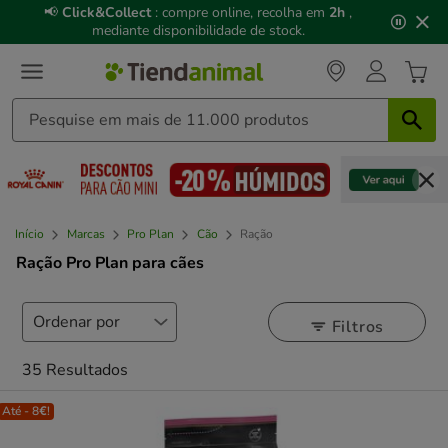
3
📢
Click&Collect
: compre online, recolha em
2h
,
de
mediante disponibilidade de stock.
3,
mensagem,
Início
Marcas
Pro Plan
Cão
Ração
Ração Pro Plan para cães
Filtros
35 Resultados
Até - 8€!