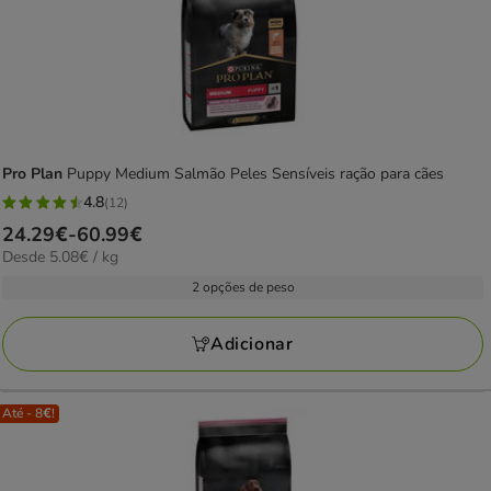
Pro Plan
Puppy Medium Salmão Peles Sensíveis ração para cães
4.8
(12)
4.8
Preço
24.29€
-
60.99€
estrelas
5.08€
Desde 5.08€ / kg
de
com
por
24.29€
2 opções de peso
12
KG
a
avaliações
60.99€
Adicionar
Até - 8€!