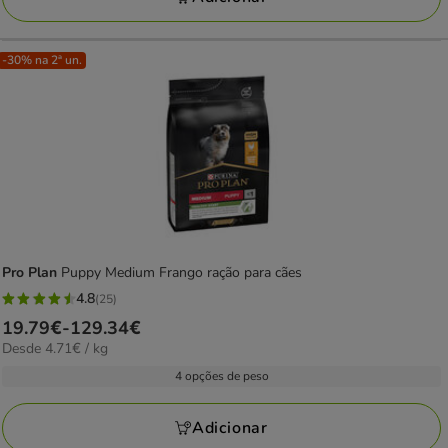
-30% na 2ª un.
Pro Plan
Puppy Medium Frango ração para cães
4.8
(25)
4.8
Preço
19.79€
-
129.34€
estrelas
4.71€
Desde 4.71€ / kg
de
com
por
19.79€
4 opções de peso
25
KG
a
avaliações
129.34€
Adicionar