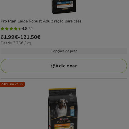
Pro Plan
Large Robust Adult ração para cães
4.8
(59)
4.8
Preço
61.99€
-
121.50€
estrelas
3.76€
Desde 3.76€ / kg
de
com
por
61.99€
3 opções de peso
59
KG
a
avaliações
121.50€
Adicionar
-50% na 2ª un.