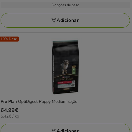
por
21.99€
3 opções de peso
21
kg
a
avaliações
107.78€
Adicionar
10% Desc.
Pro Plan
OptiDigest Puppy Medium ração
Preço
64.99€
5.42€
5.42€ / kg
64.99€
por
KG
Adicionar