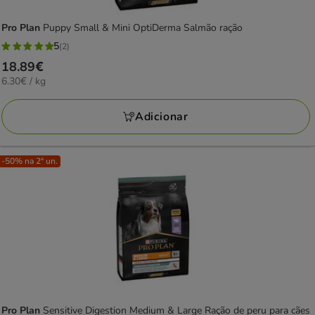
Pro Plan
Puppy Small & Mini OptiDerma Salmão ração
5
(2)
5
Preço
18.89€
estrelas
6.30€
6.30€ / kg
18.89€
com
por
2
KG
Adicionar
avaliações
-50% na 2ª un.
Pro Plan
Sensitive Digestion Medium & Large Ração de peru para cães