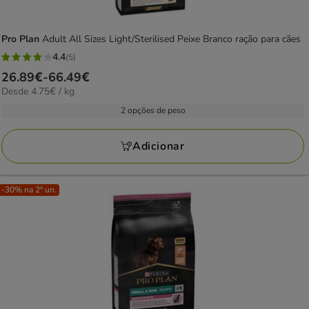
Pro Plan
Adult All Sizes Light/Sterilised Peixe Branco ração para cães
4.4
(5)
4.4
Preço
26.89€
-
66.49€
estrelas
4.75€
Desde 4.75€ / kg
de
com
por
26.89€
2 opções de peso
5
KG
a
avaliações
66.49€
Adicionar
-30% na 2ª un.