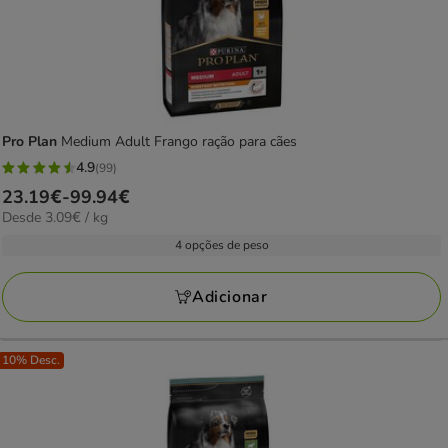
Pro Plan
Medium Adult Frango ração para cães
4.9
(99)
4.9
Preço
23.19€
-
99.94€
estrelas
3.09€
Desde 3.09€ / kg
de
com
por
23.19€
4 opções de peso
99
KG
a
avaliações
99.94€
Adicionar
10% Desc.