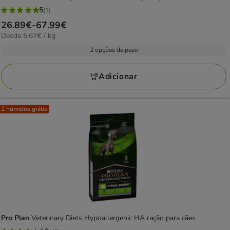
5
(1)
5
Preço
26.89€
-
67.99€
estrelas
5.67€
Desde 5.67€ / kg
de
com
por
26.89€
2 opções de peso
1
KG
a
avaliações
67.99€
Adicionar
2 húmidos grátis
Pro Plan
Veterinary Diets Hypoallergenic HA ração para cães