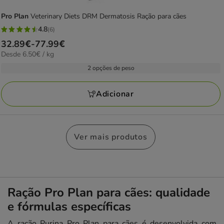
Pro Plan
Veterinary Diets DRM Dermatosis Ração para cães
4.8
(6)
4.8
Preço
32.89€
-
77.99€
estrelas
6.50€
Desde 6.50€ / kg
de
com
por
32.89€
2 opções de peso
6
KG
a
avaliações
77.99€
Adicionar
Ver mais produtos
Ração Pro Plan para cães: qualidade
e fórmulas específicas
A ração Purina Pro Plan para cães é desenvolvida com