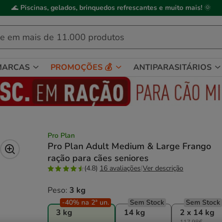
🌊
Piscinas, gelados, brinquedos refrescantes e muito mais!
🌞
MARCAS
PROMOÇÕES 💰
ANTIPARASITÁRIOS
Pro Plan
Pro Plan Adult Medium & Large Frango
ração para cães seniores
(4.8)
16 avaliações
|
Ver descrição
Peso:
3 kg
-40% na 2ª un.
Sem Stock
Sem Stock
3 kg
14 kg
2 x 14 kg