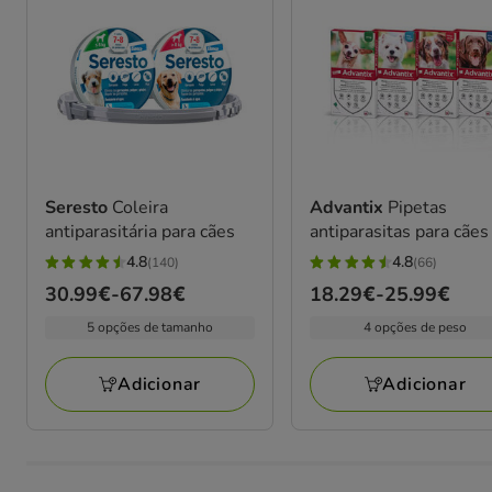
Seresto
Coleira
Advantix
Pipetas
antiparasitária para cães
antiparasitas para cães
4.8
4.8
(140)
(66)
4.8
4.8
Preço
30.99€
-
67.98€
Preço
18.29€
-
25.99€
estrelas
estrelas
de
de
com
com
5 opções de tamanho
4 opções de peso
30.99€
18.29€
140
66
a
a
avaliações
avaliações
Adicionar
Adicionar
67.98€
25.99€