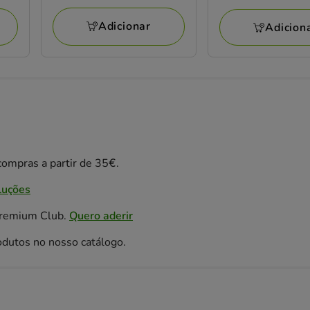
está
85.02€
a
Adicionar
Adicion
poupar
15%,
preço
final
23.37€
ompras a partir de 35€.
luções
Premium Club.
Quero aderir
odutos no nosso catálogo.