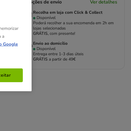
Opções de envio
Ver detalhes
Recolha em loja com Click & Collect
Disponível
Poderá recolher a sua encomenda em 2h em
 memorizar
lojas selecionadas
GRÁTIS,
com presente!
a a
Envio ao domicílio
o Google
da
Disponível
Entrega entre
1-3 dias úteis
GRÁTIS
a partir de 49€
eitar
 ou
o e