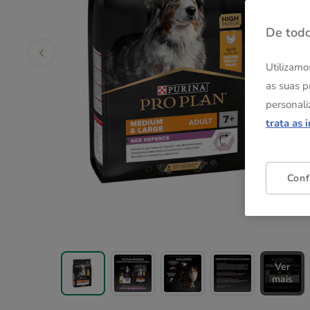
De todo
Utilizamo
as suas p
personali
trata as 
Conf
Ver
mais