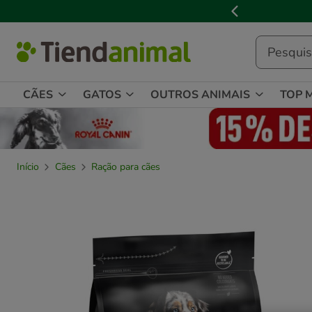
2
de
3,
mensagem,
CÃES
GATOS
OUTROS ANIMAIS
TOP 
Início
Cães
Ração para cães