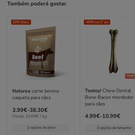
Também poderá gostar
20% Desc.
-40% na 2ª un.
Tootoy!
Chew Dental
Naturea
carne bovina
Bone Bacon mordedor
saqueta para cães
para cães
Preço
3.99€
-
38.30€
Preço
4.99€
-
10.99€
10.64€
Desde 10.64€ / kg
de
por
de
3.99€
kg
2 opções de peso
3 opções de tamanho
4.99€
a