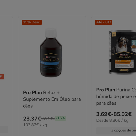
15% Desc.
Até - 8€!
Pro Plan
Purina Comida
Pro Plan
Relax +
húmida de peixe e
Suplemento Em Óleo para
para cães
cães
Preço
3.69€
-
85.02€
Preço
23.37€
27.49€
-15%
8.86€
Desde 8.86€ / kg
de
103.87€
103.87€ / kg
anterior
por
3.69€
por
3 opções de p
kg
27.49€,
a
KG