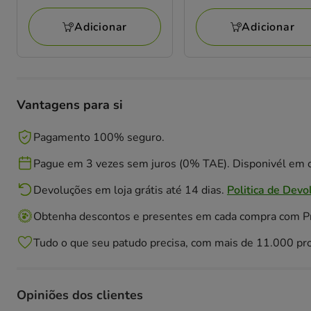
a
38.30€
10.99€
Adicionar
Adicionar
Vantagens para si
Pagamento 100% seguro.
Pague em 3 vezes sem juros (0% TAE). Disponivél em c
Devoluções em loja grátis até 14 dias.
Politica de Devo
Obtenha descontos e presentes em cada compra com 
Tudo o que seu patudo precisa, com mais de 11.000 pr
Opiniões dos clientes