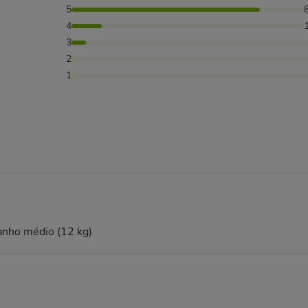
5
as avaliaram com 4 estrelas, 6% das pessoas avaliaram com 3
4
3
2
1
nanho médio (12 kg)