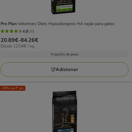
Pro Plan
Veterinary Diets Hypoallergenic HA ração para gatos
4.8
(20)
4.8
Preço
20.89€
-
84.26€
estrelas
12.04€
Desde 12.04€ / kg
de
com
por
20.89€
4 opções de peso
20
kg
a
avaliações
84.26€
Adicionar
-25% na 2ª un.