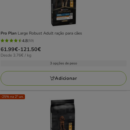
Pro Plan
Large Robust Adult ração para cães
4.8
(59)
4.8
Preço
61.99€
-
121.50€
estrelas
3.76€
Desde 3.76€ / kg
de
com
por
61.99€
3 opções de peso
59
KG
a
avaliações
121.50€
Adicionar
-25% na 2ª un.