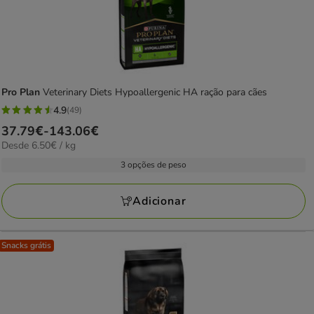
Pro Plan
Veterinary Diets Hypoallergenic HA ração para cães
4.9
(49)
4.9
Preço
37.79€
-
143.06€
estrelas
6.50€
Desde 6.50€ / kg
de
com
por
37.79€
3 opções de peso
49
kg
a
avaliações
143.06€
Adicionar
Snacks grátis