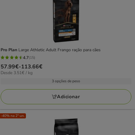
final
19.12€
Pro Plan
Large Athletic Adult Frango ração para cães
4.7
(15)
4.7
Preço
57.99€
-
113.66€
estrelas
3.51€
Desde 3.51€ / kg
de
com
por
57.99€
3 opções de peso
15
KG
a
avaliações
113.66€
Adicionar
-40% na 2ª un.