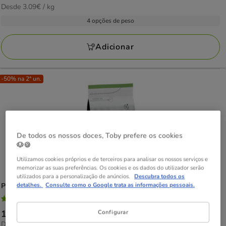
3.09€
Desde 3.09€ / kg
de
com
por
23.19€
4 opções de peso
99
KG
a
avaliações
99.94€
Adicionar
-50% na 2ª un.
De todos os nossos doces, Toby prefere os cookies
🐶🍪
Utilizamos cookies próprios e de terceiros para analisar os nossos serviços e
memorizar as suas preferências. Os cookies e os dados do utilizador serão
utilizados para a personalização de anúncios.
Descubra todos os
detalhes.
Consulte como o Google trata as informações pessoais.
Pro Plan
Adult Sterilized Salmão ração para gatos
4.8
(67)
4.8
Preço
19.99€
-
130.32€
Configurar
estrelas
5.54€
Desde 5.54€ / kg
de