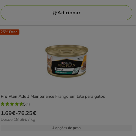
a
avaliações
76.25€
Adicionar
25% Desc.
Pro Plan
Adult Maintenance Frango em lata para gatos
5
(1)
5
Preço
1.69€
-
76.25€
estrelas
18.69€
Desde 18.69€ / kg
de
com
por
1.69€
4 opções de peso
1
kg
a