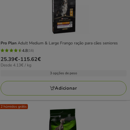
Pro Plan
Adult Medium & Large Frango ração para cães seniores
4.8
(16)
4.8
Preço
25.39€
-
115.62€
estrelas
4.13€
Desde 4.13€ / kg
de
com
por
25.39€
3 opções de peso
16
kg
a
avaliações
115.62€
Adicionar
2 húmidos grátis