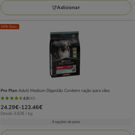
avaliações
76.25€
Adicionar
10% Desc.
Pro Plan
Adult Medium Digestão Cordeiro ração para cães
4.8
(40)
4.8
Preço
24.29€
-
123.46€
estrelas
3.82€
Desde 3.82€ / kg
de
com
por
24.29€
4 opções de peso
40
KG
a
avaliações