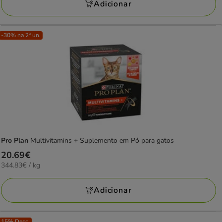
123.46€
Adicionar
-30% na 2ª un.
Pro Plan
Multivitamins + Suplemento em Pó para gatos
Preço
20.69€
344.83€
344.83€ / kg
20.69€
por
KG
Adicionar
15% Desc.