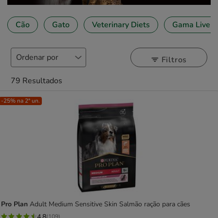
Cão
Gato
Veterinary Diets
Gama LiveCl
Filtros
79 Resultados
-25% na 2ª un.
Pro Plan
Adult Medium Sensitive Skin Salmão ração para cães
4.8
(109)