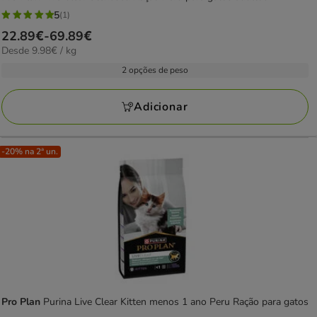
5
(1)
5
Preço
22.89€
-
69.89€
estrelas
9.98€
Desde 9.98€ / kg
de
com
por
22.89€
2 opções de peso
1
KG
a
avaliações
69.89€
Adicionar
-20% na 2ª un.
Pro Plan
Purina Live Clear Kitten menos 1 ano Peru Ração para gatos