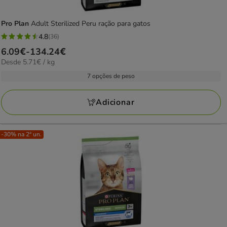
Pro Plan
Adult Sterilized Peru ração para gatos
4.8
(36)
4.8
Preço
6.09€
-
134.24€
estrelas
5.71€
Desde 5.71€ / kg
de
com
por
6.09€
7 opções de peso
36
KG
a
avaliações
134.24€
Adicionar
-30% na 2ª un.