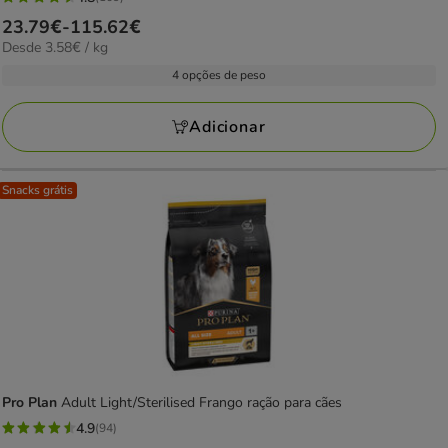
4.8
Preço
23.79€
-
115.62€
estrelas
3.58€
Desde 3.58€ / kg
de
com
por
23.79€
4 opções de peso
109
KG
a
avaliações
115.62€
Adicionar
Snacks grátis
Pro Plan
Adult Light/Sterilised Frango ração para cães
4.9
(94)
4.9