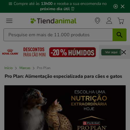
3
📅 Compre até às
13h00
e receba a sua encomenda no
de
próximo dia útil
⏰
3,
mensagem,
Início
Marcas
Pro Plan
Pro Plan: Alimentação especializada para cães e gatos