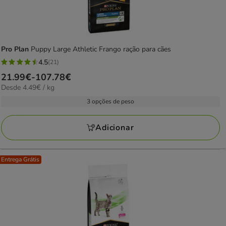
Pro Plan
Puppy Large Athletic Frango ração para cães
4.5
(21)
4.5
Preço
21.99€
-
107.78€
estrelas
4.49€
Desde 4.49€ / kg
de
com
por
21.99€
3 opções de peso
21
kg
a
avaliações
107.78€
Adicionar
Entrega Grátis