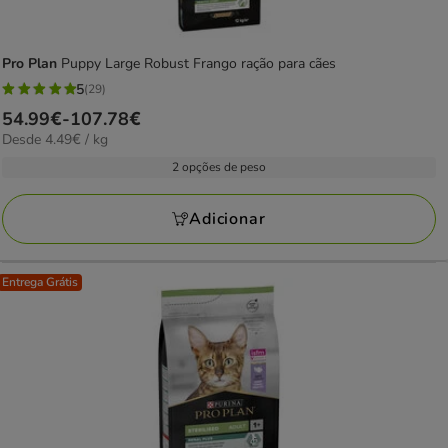
Pro Plan
Puppy Large Robust Frango ração para cães
5
(29)
5
Preço
54.99€
-
107.78€
estrelas
4.49€
Desde 4.49€ / kg
de
com
por
54.99€
2 opções de peso
29
kg
a
avaliações
107.78€
Adicionar
Entrega Grátis