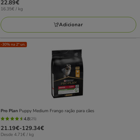
Preço
22.89€
16.35€
16.35€ / kg
22.89€
por
KG
Adicionar
-30% na 2ª un.
Pro Plan
Puppy Medium Frango ração para cães
4.8
(25)
4.8
Preço
21.19€
-
129.34€
estrelas
4.71€
Desde 4.71€ / kg
de
com
por