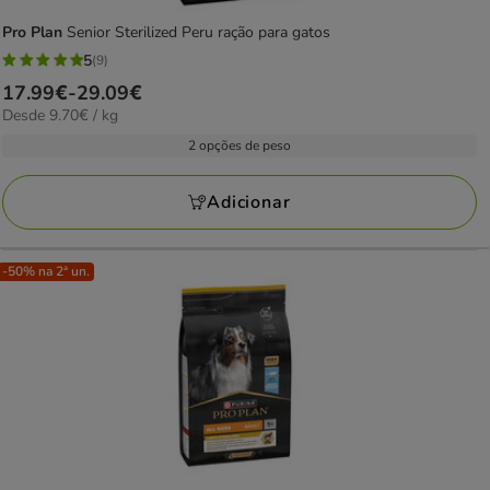
Pro Plan
Senior Sterilized Peru ração para gatos
5
(9)
5
Preço
17.99€
-
29.09€
estrelas
9.70€
Desde 9.70€ / kg
de
com
por
17.99€
2 opções de peso
9
KG
a
avaliações
29.09€
Adicionar
-50% na 2ª un.