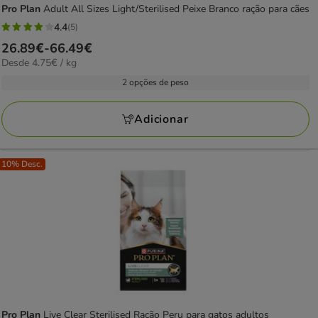
Pro Plan
Adult All Sizes Light/Sterilised Peixe Branco ração para cães
4.4
(5)
4.4
Preço
26.89€
-
66.49€
estrelas
4.75€
Desde 4.75€ / kg
de
com
por
26.89€
2 opções de peso
5
KG
a
avaliações
66.49€
Adicionar
10% Desc.
Pro Plan
Live Clear Sterilised Ração Peru para gatos adultos