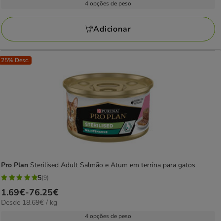
1.59€
4 opções de peso
4
kg
a
avaliações
71.74€
Adicionar
25% Desc.
Pro Plan
Sterilised Adult Salmão e Atum em terrina para gatos
5
(9)
5
Preço
1.69€
-
76.25€
estrelas
18.69€
Desde 18.69€ / kg
de
com
por
1.69€
4 opções de peso
9
kg