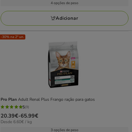
21.19€
4 opções de peso
25
KG
a
avaliações
129.34€
Adicionar
-30% na 2ª un.
Pro Plan
Adult Renal Plus Frango ração para gatos
5
(9)
5
Preço
20.39€
-
65.99€
estrelas
6.60€
Desde 6.60€ / kg
de
com
por
20.39€
3 opções de peso
9