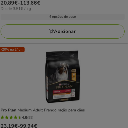
Preço
20.89€
-
113.66€
estrelas
3.51€
Desde 3.51€ / kg
de
com
por
20.89€
4 opções de peso
94
KG
a
avaliações
113.66€
Adicionar
-20% na 2ª un.
Pro Plan
Medium Adult Frango ração para cães
4.9
(99)
4.9
Preço
23.19€
-
99.94€
estrelas