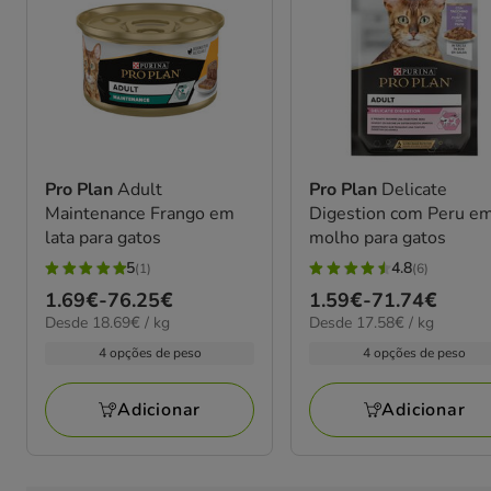
Pro Plan
Adult
Pro Plan
Delicate
Maintenance Frango em
Digestion com Peru e
lata para gatos
molho para gatos
5
4.8
(1)
(6)
5
4.8
Preço
1.69€
-
76.25€
Preço
1.59€
-
71.74€
estrelas
estrelas
18.69€
17.58€
Desde 18.69€ / kg
Desde 17.58€ / kg
de
de
com
com
por
por
1.69€
1.59€
4 opções de peso
4 opções de peso
1
6
kg
kg
a
a
avaliações
avaliações
76.25€
71.74€
Adicionar
Adicionar