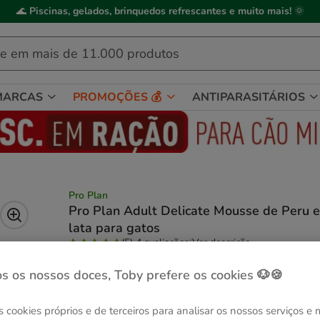
🌊
Piscinas, gelados, brinquedos refrescantes e muito mais!
🌞
MARCAS
PROMOÇÕES 💰
ANTIPARASITÁRIOS
Pro Plan
Pro Plan Adult Delicate Mousse de Peru 
lata para gatos
(5)
4 avaliações
|
Ver descrição
s os nossos doces, Toby prefere os cookies 🐶🍪
Peso:
85 g
Entrega Grátis
Entrega Grátis
85 g
12 latas x 85 g
s cookies próprios e de terceiros para analisar os nossos serviços e