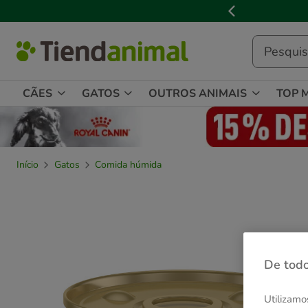
2
de
3,
mensagem,
CÃES
GATOS
OUTROS ANIMAIS
TOP 
Início
Gatos
Comida húmida
De todo
Utilizamo