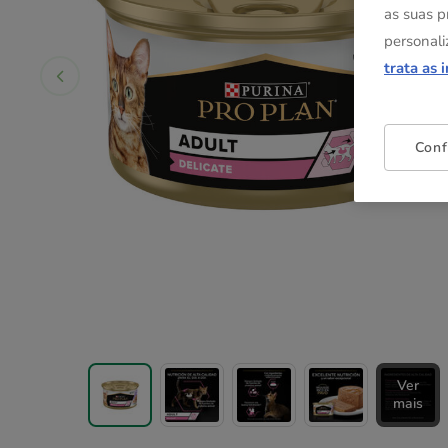
as suas p
personali
trata as 
Conf
Ver
mais