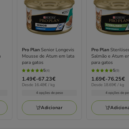
Pro Plan
Senior Longevis
Pro Plan
Sterilise
m
Mousse de Atum em lata
Salmão e Atum em
para gatos
para gatos
5
5
(4)
(9)
5
5
Preço
1.49€
-
67.23€
Preço
1.69€
-
76.25€
estrelas
estrelas
16.48€
18.69€
Desde 16.48€ / kg
Desde 18.69€ / kg
de
de
com
com
por
por
1.49€
1.69€
4 opções de peso
4 opções de p
4
9
kg
kg
a
a
avaliações
avaliações
67.23€
76.25€
Adicionar
Adicion