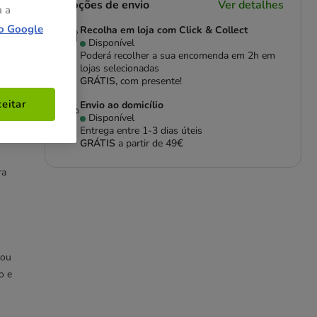
Opções de envio
Ver detalhes
a a
o Google
Recolha em loja com Click & Collect
Disponível
Poderá recolher a sua encomenda em 2h em
lojas selecionadas
GRÁTIS,
com presente!
eitar
Envio ao domicílio
Disponível
Entrega entre
1-3 dias úteis
GRÁTIS
a partir de 49€
ra
 ou
o e