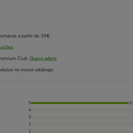
ompras a partir de 35€.
luções
Premium Club.
Quero aderir
odutos no nosso catálogo.
5
1
4
3
2
1