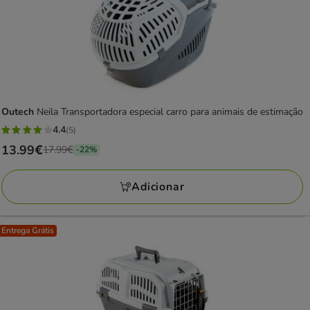
Outech
Neila Transportadora especial carro para animais de estimação
4.4
(5)
4.4
Preço
13.99€
17.99€
-22%
estrelas
anterior
com
17.99€,
Adicionar
5
está
avaliações
a
poupar
Entrega Grátis
22%,
preço
final
13.99€