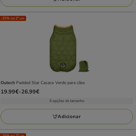
24.99€
-25% na 2ª un.
Outech
Padded Star Casaco Verde para cães
Preço
19.99€
-
26.99€
de
5 opções de tamanho
19.99€
a
Adicionar
26.99€
-25% na 2ª un.