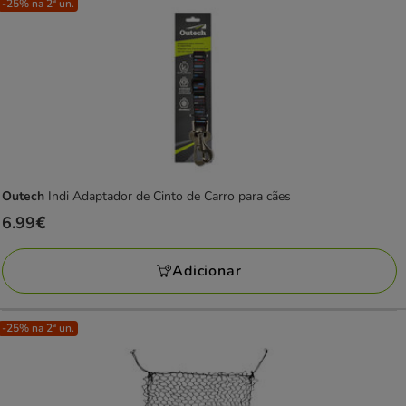
-25% na 2ª un.
Outech
Indi Adaptador de Cinto de Carro para cães
Preço
6.99€
6.99€
Adicionar
-25% na 2ª un.