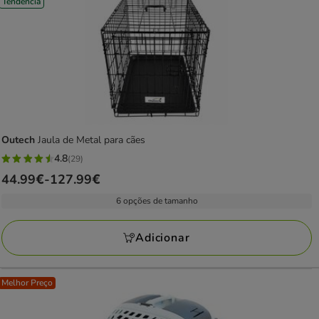
Tendência
Outech
Jaula de Metal para cães
4.8
(29)
4.8
Preço
44.99€
-
127.99€
estrelas
de
com
6 opções de tamanho
44.99€
29
a
avaliações
Adicionar
127.99€
Melhor Preço