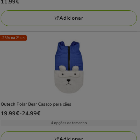
Preço
11.99€
11.99€
Adicionar
-25% na 2ª un.
Outech
Polar Bear Casaco para cães
Preço
19.99€
-
24.99€
de
4 opções de tamanho
19.99€
a
Adicionar