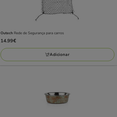
Outech
Rede de Segurança para carros
Preço
14.99€
14.99€
Adicionar