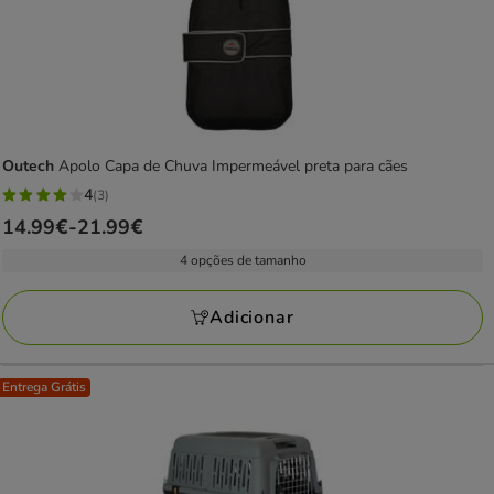
Outech
Apolo Capa de Chuva Impermeável preta para cães
4
(3)
4
Preço
14.99€
-
21.99€
estrelas
de
com
4 opções de tamanho
14.99€
3
a
avaliações
Adicionar
21.99€
Entrega Grátis