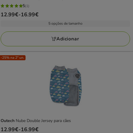
5
(1)
5
Preço
12.99€
-
16.99€
estrelas
de
com
5 opções de tamanho
12.99€
1
a
avaliações
Adicionar
16.99€
-25% na 2ª un.
Outech
Nube Double Jersey para cães
Preço
12.99€
-
16.99€