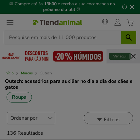
3
📅 Compre até às
13h00
e receba a sua encomenda no
de
próximo dia útil
⏰
3,
mensagem,
Início
Marcas
Outech
Outech: acessórios para auxiliar no dia a dia dos cães e
gatos
Roupa
Filtros
136 Resultados