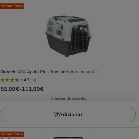
Melhor Preço
Outech
IATA Apolo Plus Transportadora para cães
4.3
(16)
4.3
Preço
55.99€
-
111.99€
estrelas
de
com
3 opções de tamanho
55.99€
16
a
avaliações
Adicionar
111.99€
Melhor Preço