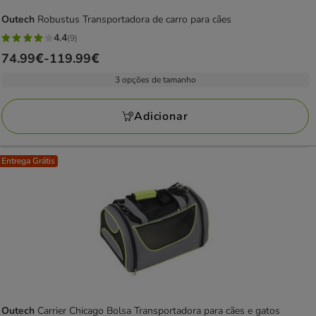
Outech
Robustus Transportadora de carro para cães
4.4
(9)
4.4
Preço
74.99€
-
119.99€
estrelas
de
com
3 opções de tamanho
74.99€
9
a
avaliações
Adicionar
119.99€
Entrega Grátis
Outech
Carrier Chicago Bolsa Transportadora para cães e gatos