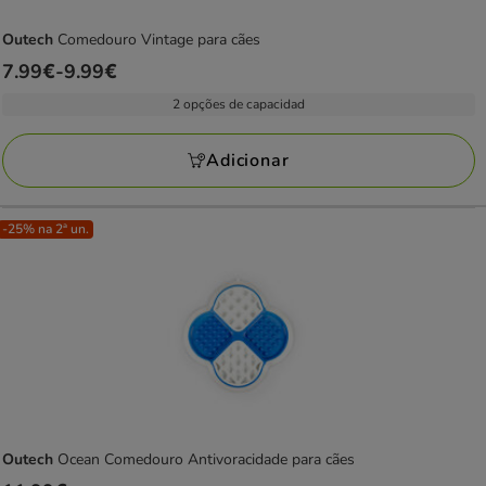
Outech
Comedouro Vintage para cães
Preço
7.99€
-
9.99€
de
2 opções de capacidad
7.99€
a
Adicionar
9.99€
-25% na 2ª un.
Outech
Ocean Comedouro Antivoracidade para cães