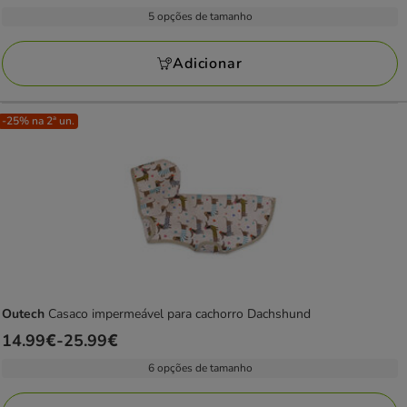
de
5 opções de tamanho
12.99€
a
Adicionar
16.99€
-25% na 2ª un.
Outech
Casaco impermeável para cachorro Dachshund
Preço
14.99€
-
25.99€
de
6 opções de tamanho
14.99€
a