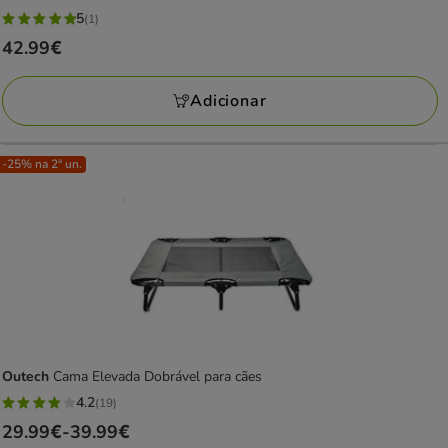
5
(1)
5
Preço
42.99€
estrelas
42.99€
com
Adicionar
1
avaliações
-25% na 2ª un.
Outech
Cama Elevada Dobrável para cães
4.2
(19)
4.2
Preço
29.99€
-
39.99€
estrelas