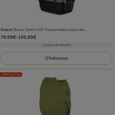
Outech
Bracco Sprint IATA Transportadora para cães
Preço
79.99€
-
105.99€
de
2 opções de tamanho
79.99€
a
Adicionar
105.99€
-25% na 2ª un.