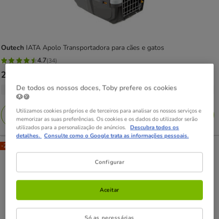
Outech
IATA Apolo Transportadora para cães e gatos
4.7
(34)
4.7
Preço
21.99€
-
29.99€
estrelas
de
De todos os nossos doces, Toby prefere os cookies
com
3 opções de tamanho
21.99€
🐶🍪
34
a
Utilizamos cookies próprios e de terceiros para analisar os nossos serviços e
avaliações
Adicionar
memorizar as suas preferências. Os cookies e os dados do utilizador serão
29.99€
utilizados para a personalização de anúncios.
Descubra todos os
detalhes.
Consulte como o Google trata as informações pessoais.
-25% na 2ª un.
Configurar
Aceitar
Só as necessárias