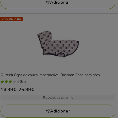
Adicionar
25.99€
-25% na 2ª un.
Outech
Capa de chuva impermeável Raccoon Cape para cães
3
(1)
3
Preço
14.99€
-
25.99€
estrelas
de
com
6 opções de tamanho
14.99€
1
a
avaliações
Adicionar
25.99€