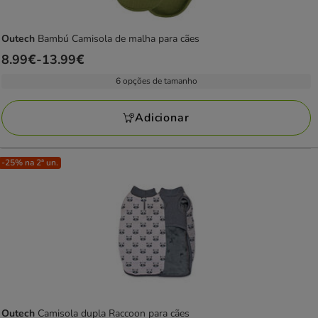
Outech
Bambú Camisola de malha para cães
Preço
8.99€
-
13.99€
de
6 opções de tamanho
8.99€
a
Adicionar
13.99€
-25% na 2ª un.
Outech
Camisola dupla Raccoon para cães