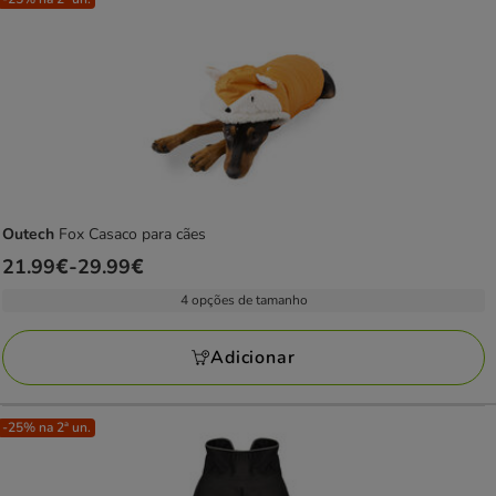
Outech
Fox Casaco para cães
Preço
21.99€
-
29.99€
de
4 opções de tamanho
21.99€
a
Adicionar
29.99€
-25% na 2ª un.