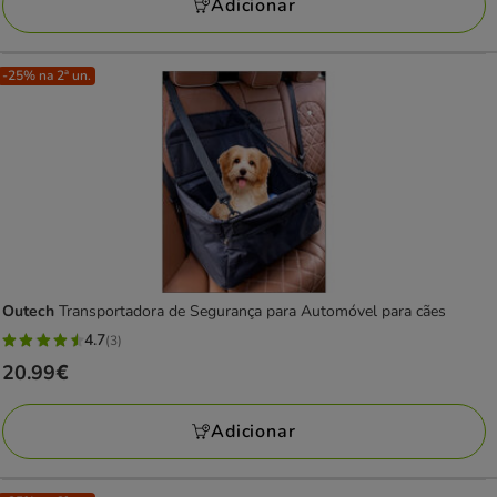
Adicionar
95.99€
-25% na 2ª un.
Outech
Transportadora de Segurança para Automóvel para cães
4.7
(3)
4.7
Preço
20.99€
estrelas
20.99€
com
Adicionar
3
avaliações