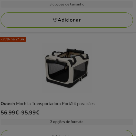
de
com
3 opções de tamanho
29.99€
19
a
avaliações
Adicionar
39.99€
-25% na 2ª un.
Outech
Mochila Transportadora Portátil para cães
Preço
56.99€
-
95.99€
de
3 opções de formato
56.99€
a