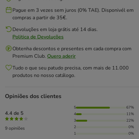
Pague em 3 vezes sem juros (0% TAE). Disponivél em
compras a partir de 35€.
Devoluções em loja grátis até 14 dias.
Politica de Devoluções
Obtenha descontos e presentes em cada compra com
Premium Club.
Quero aderir
Tudo o que seu patudo precisa, com mais de 11.000
produtos no nosso catálogo.
Opiniões dos clientes
67% das pessoas avaliaram com 5 estrelas, 11% das pessoa
5
67%
4.4 de 5
4
11%
3
22%
2
0%
9 opiniões
1
0%