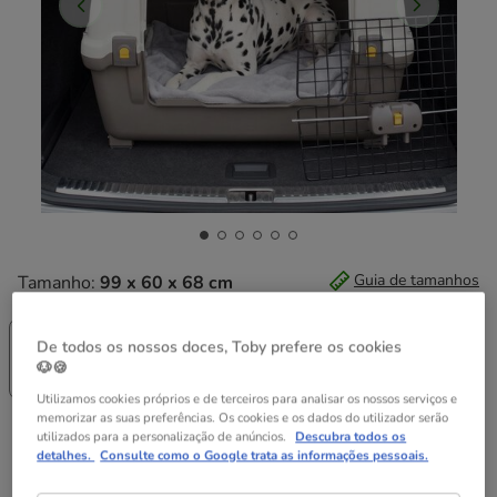
Guia de tamanhos
Tamanho:
99 x 60 x 68 cm
Tendência
77 x 43 x 51
89 x 51 x 60
99 x 60 x 68
De todos os nossos doces, Toby prefere os cookies
cm
cm
cm
🐶🍪
74.99€
94.99€
119.99€
Utilizamos cookies próprios e de terceiros para analisar os nossos serviços e
memorizar as suas preferências. Os cookies e os dados do utilizador serão
119.99€
Preço 119.99€
utilizados para a personalização de anúncios.
Descubra todos os
detalhes.
Consulte como o Google trata as informações pessoais.