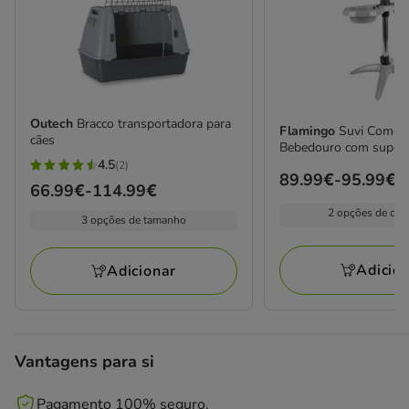
Outech
Bracco transportadora para
Flamingo
Suvi Comed
cães
Bebedouro com suport
4.5
(2)
4.5
Preço
89.99€
-
95.99€
Preço
66.99€
-
114.99€
estrelas
de
de
2 opções de cap
com
3 opções de tamanho
89.99€
66.99€
2
a
a
avaliações
95.99€
Adicio
Adicionar
114.99€
Vantagens para si
Pagamento 100% seguro.