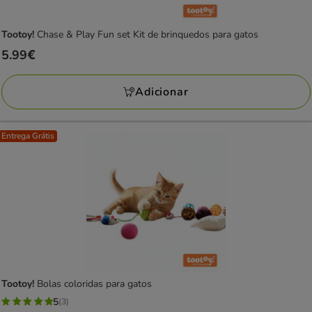
Tootoy!
Chase & Play Fun set Kit de brinquedos para gatos
Preço
5.99€
5.99€
Adicionar
Entrega Grátis
Tootoy!
Bolas coloridas para gatos
5
(3)
5