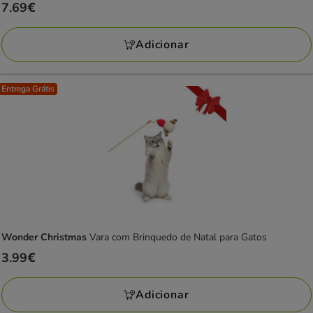
Preço
7.69€
7.69€
Adicionar
Entrega Grátis
Wonder Christmas
Vara com Brinquedo de Natal para Gatos
Preço
3.99€
3.99€
Adicionar