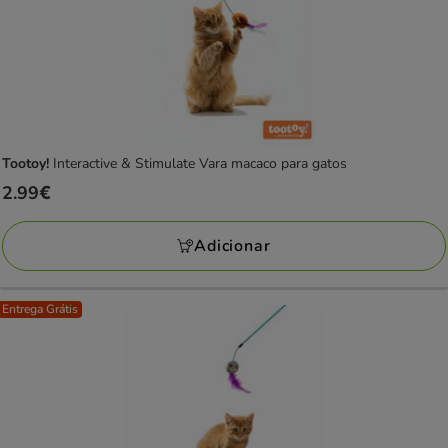
Tootoy!
Interactive & Stimulate Vara macaco para gatos
Preço
2.99€
2.99€
Adicionar
Entrega Grátis