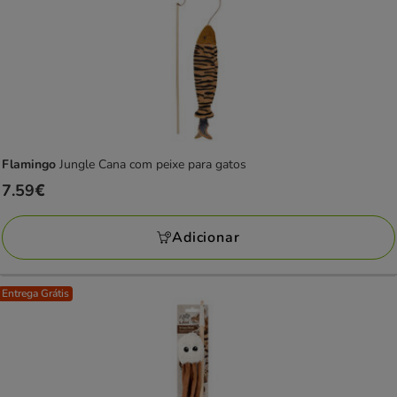
Flamingo
Jungle Cana com peixe para gatos
Preço
7.59€
7.59€
Adicionar
Entrega Grátis