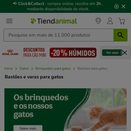
3
📢
Click&Collect
: compre online, recolha em
2h
,
de
mediante disponibilidade de stock.
3,
mensagem,
Início
Gatos
Brinquedos para gatos
Bastões para gatos
Bastões e varas para gatos