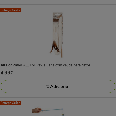
Entrega Grátis
All For Paws
Alll For Paws Cana com cauda para gatos
Preço
4.99€
4.99€
Adicionar
Entrega Grátis