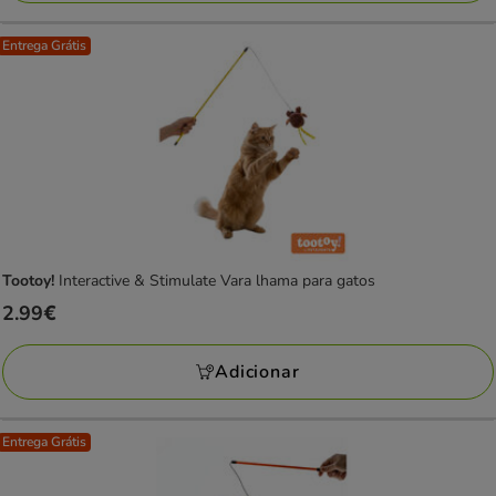
Entrega Grátis
Tootoy!
Interactive & Stimulate Vara lhama para gatos
Preço
2.99€
2.99€
Adicionar
Entrega Grátis