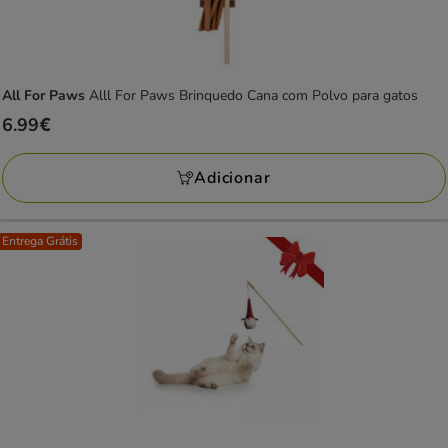
All For Paws
Alll For Paws Brinquedo Cana com Polvo para gatos
Preço
6.99€
6.99€
Adicionar
Entrega Grátis