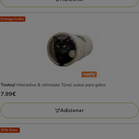
Entrega Grátis
Tootoy!
Interactive & stimulate Túnel suave para gatos
Preço
7.99€
7.99€
Adicionar
30% Desc.