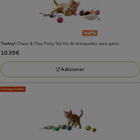
Tootoy!
Chase & Play Party Set Kit de brinquedos para gatos
Preço
10.99€
10.99€
Adicionar
Entrega Grátis