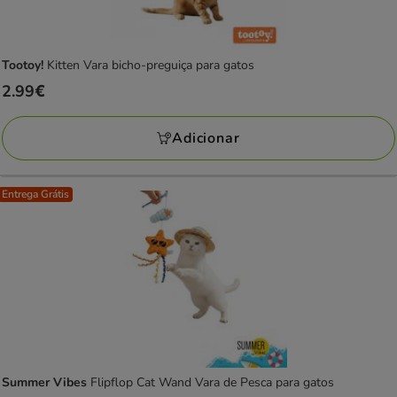
Tootoy!
Kitten Vara bicho-preguiça para gatos
Preço
2.99€
2.99€
Adicionar
Entrega Grátis
Summer Vibes
Flipflop Cat Wand Vara de Pesca para gatos