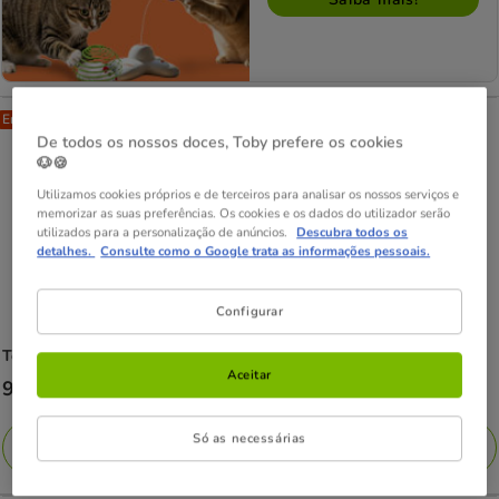
Entrega Grátis
De todos os nossos doces, Toby prefere os cookies
🐶🍪
Utilizamos cookies próprios e de terceiros para analisar os nossos serviços e
memorizar as suas preferências. Os cookies e os dados do utilizador serão
utilizados para a personalização de anúncios.
Descubra todos os
detalhes.
Consulte como o Google trata as informações pessoais.
Configurar
Tootoy!
Kitten Caixa de presentes para gatinhos
Aceitar
Preço
9.99€
9.99€
Só as necessárias
Adicionar