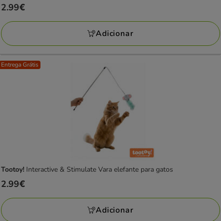
Preço
2.99€
estrelas
2.99€
com
Adicionar
3
avaliações
Entrega Grátis
Tootoy!
Interactive & Stimulate Vara elefante para gatos
Preço
2.99€
2.99€
Adicionar