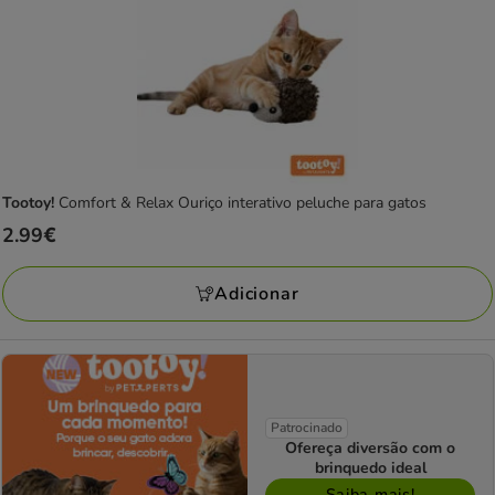
Tootoy!
Comfort & Relax Ouriço interativo peluche para gatos
Preço
2.99€
2.99€
Adicionar
Patrocinado
Ofereça diversão com o
brinquedo ideal
Saiba mais!