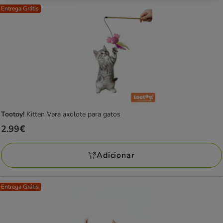
Entrega Grátis
Tootoy!
Kitten Vara axolote para gatos
Preço
2.99€
2.99€
Adicionar
Entrega Grátis