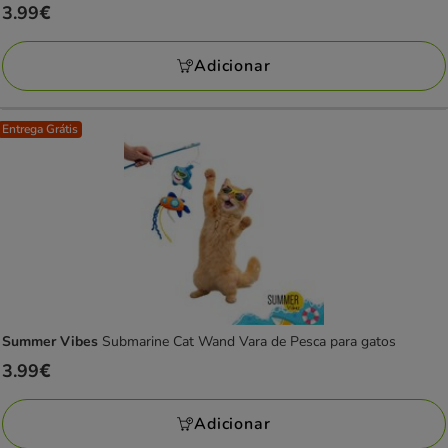
Preço
3.99€
3.99€
Adicionar
Entrega Grátis
Summer Vibes
Submarine Cat Wand Vara de Pesca para gatos
Preço
3.99€
3.99€
Adicionar