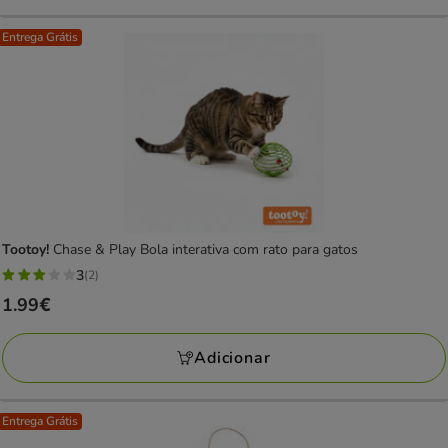
Entrega Grátis
Tootoy!
Chase & Play Bola interativa com rato para gatos
3
(2)
3
Preço
1.99€
estrelas
1.99€
com
Adicionar
2
avaliações
Entrega Grátis