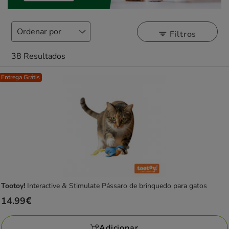
Filtros
38 Resultados
Entrega Grátis
Tootoy!
Interactive & Stimulate Pássaro de brinquedo para gatos
Preço
14.99€
14.99€
Adicionar