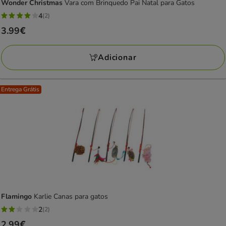
Wonder Christmas
Vara com Brinquedo Pai Natal para Gatos
4
(2)
4
Preço
3.99€
estrelas
3.99€
com
Adicionar
2
avaliações
Entrega Grátis
Flamingo
Karlie Canas para gatos
2
(2)
2
Preço
2.99€