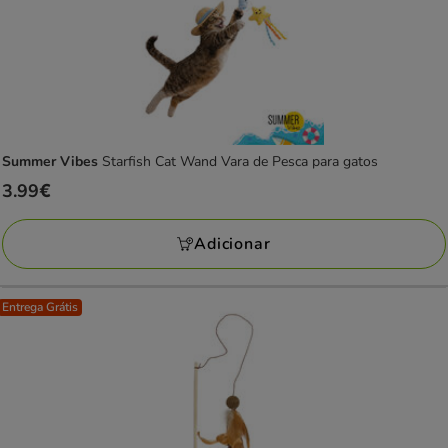
Summer Vibes
Starfish Cat Wand Vara de Pesca para gatos
Preço
3.99€
3.99€
Adicionar
Entrega Grátis