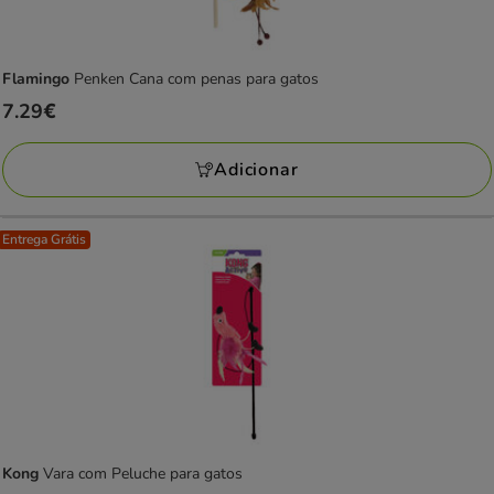
Flamingo
Penken Cana com penas para gatos
Preço
7.29€
7.29€
Adicionar
Entrega Grátis
Kong
Vara com Peluche para gatos