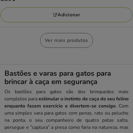
estrelas
2.99€
com
Adicionar
2
avaliações
Ver mais produtos
Bastões e varas para gatos para
brincar à caça em segurança
Os bastões para gatos são dos brinquedos mais
completos para
estimular o instinto de caça do seu felino
enquanto fazem exercício e divertem-se consigo
. Com
uma simples vara para gatos com penas, rato ou peluche
na ponta, o seu companheiro de quatro patas salta,
persegue e “captura” a presa como faria na natureza, mas