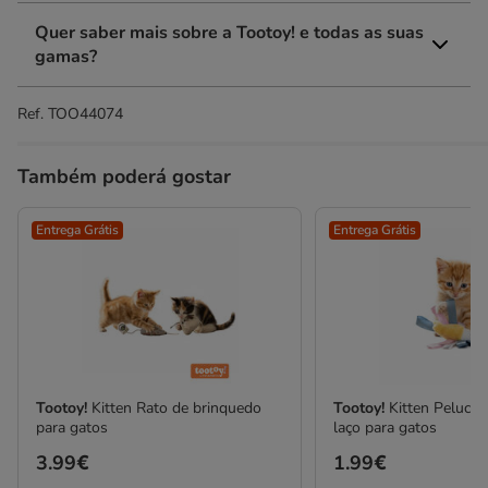
Quer saber mais sobre a Tootoy! e todas as suas
gamas?
Ref.
TOO44074
Também poderá gostar
Entrega Grátis
Entrega Grátis
Tootoy!
Kitten Rato de brinquedo
Tootoy!
Kitten Peluch
para gatos
laço para gatos
Preço
3.99€
Preço
1.99€
3.99€
1.99€