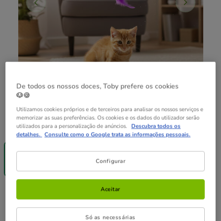
De todos os nossos doces, Toby prefere os cookies
🐶🍪
Utilizamos cookies próprios e de terceiros para analisar os nossos serviços e
memorizar as suas preferências. Os cookies e os dados do utilizador serão
Composição:
1 ud.
utilizados para a personalização de anúncios.
Descubra todos os
detalhes.
Consulte como o Google trata as informações pessoais.
Entrega
Grátis
1 ud.
Configurar
2.99€
Aceitar
2.99€
Preço 2.99€
Só as necessárias
Não perca esta promoção