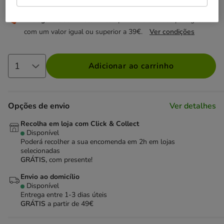
Entrega Grátis
Direto na compra de referências para gato
com um valor igual ou superior a 39€.
Ver condições
Adicionar ao carrinho
Opções de envio
Ver detalhes
Recolha em loja com Click & Collect
Disponível
Poderá recolher a sua encomenda em 2h em lojas
selecionadas
GRÁTIS,
com presente!
Envio ao domicílio
Disponível
Entrega entre
1-3 dias úteis
GRÁTIS
a partir de 49€