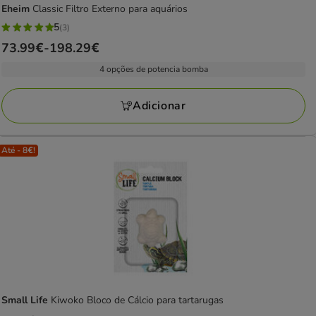
Eheim
Classic Filtro Externo para aquários
5
(3)
5
Preço
73.99€
-
198.29€
estrelas
de
com
4 opções de potencia bomba
73.99€
3
a
avaliações
Adicionar
198.29€
Até - 8€!
Small Life
Kiwoko Bloco de Cálcio para tartarugas