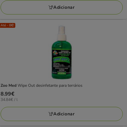
avaliações
24.59€
Adicionar
Até - 8€!
Zoo Med
Wipe Out desinfetante para terrários
Preço
8.99€
34.84€
34.84€ / l
8.99€
por
L
Adicionar