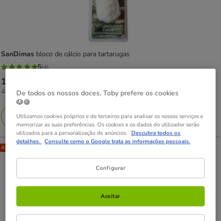
SanDimas
bloco de cálcio para tartarugas
5
(4)
5
Preço
1.59€
estrelas
45.43€
45.43€ / kg
1.59€
De todos os nossos doces, Toby prefere os cookies
com
por
🐶🍪
4
KG
Adicionar
Utilizamos cookies próprios e de terceiros para analisar os nossos serviços e
avaliações
memorizar as suas preferências. Os cookies e os dados do utilizador serão
utilizados para a personalização de anúncios.
Descubra todos os
detalhes.
Consulte como o Google trata as informações pessoais.
Até - 8€!
Configurar
Aceitar