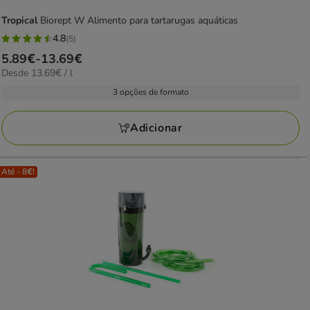
Tropical
Biorept W Alimento para tartarugas aquáticas
4.8
(5)
4.8
Preço
5.89€
-
13.69€
estrelas
13.69€
Desde 13.69€ / l
de
com
por
5.89€
3 opções de formato
5
L
a
avaliações
13.69€
Adicionar
Até - 8€!