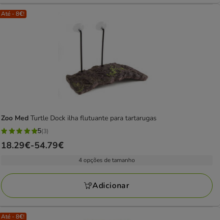
Até - 8€!
Zoo Med
Turtle Dock ilha flutuante para tartarugas
5
(3)
5
Preço
18.29€
-
54.79€
estrelas
de
com
4 opções de tamanho
18.29€
3
a
avaliações
Adicionar
54.79€
Até - 8€!