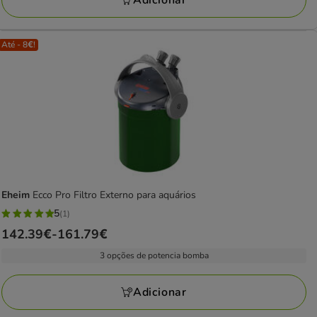
Adicionar
28.89€
Até - 8€!
Eheim
Ecco Pro Filtro Externo para aquários
5
(1)
5
Preço
142.39€
-
161.79€
estrelas
de
com
3 opções de potencia bomba
142.39€
1
a
avaliações
Adicionar
161.79€