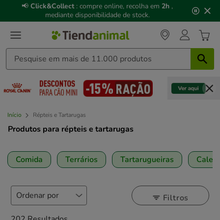
3
📢
Click&Collect
: compre online, recolha em
2h
,
de
mediante disponibilidade de stock.
3,
mensagem,
Início
Répteis e Tartarugas
Produtos para répteis e tartarugas
Comida
Terrários
Tartarugueiras
Calef
Filtros
202 Resultados