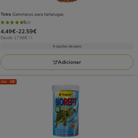
Tetra
Gammarus para tartarugas
5
(3)
5
Preço
4.49€
-
22.59€
estrelas
17.96€
Desde 17.96€ / l
de
com
por
4.49€
4 opções de peso
3
L
a
avaliações
22.59€
Adicionar
Até - 8€!