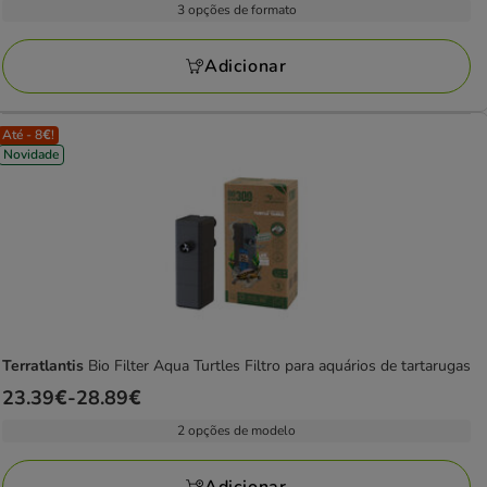
3.99€
3 opções de formato
3
L
a
avaliações
14.99€
Adicionar
Até - 8€!
Novidade
Terratlantis
Bio Filter Aqua Turtles Filtro para aquários de tartarugas
Preço
23.39€
-
28.89€
de
2 opções de modelo
23.39€
a