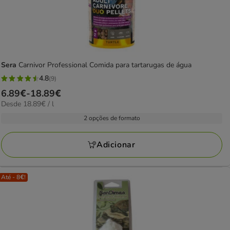
Sera
Carnivor Professional Comida para tartarugas de água
4.8
(9)
4.8
Preço
6.89€
-
18.89€
estrelas
18.89€
Desde 18.89€ / l
de
com
por
6.89€
2 opções de formato
9
L
a
avaliações
18.89€
Adicionar
Até - 8€!