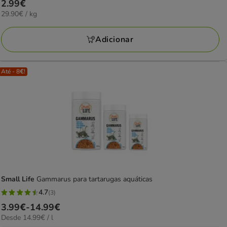
Preço
2.99€
29.90€
29.90€ / kg
2.99€
por
KG
Adicionar
Até - 8€!
Small Life
Gammarus para tartarugas aquáticas
4.7
(3)
4.7
Preço
3.99€
-
14.99€
estrelas
14.99€
Desde 14.99€ / l
de
com
por