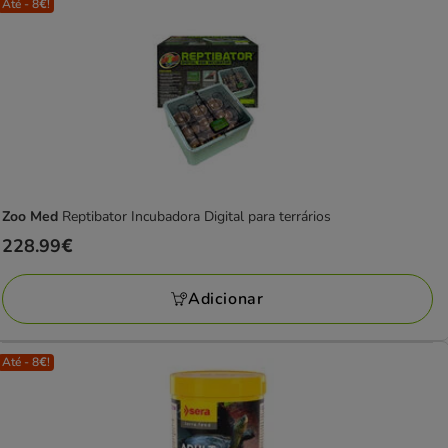
Até - 8€!
Zoo Med
Reptibator Incubadora Digital para terrários
Preço
228.99€
228.99€
Adicionar
Até - 8€!