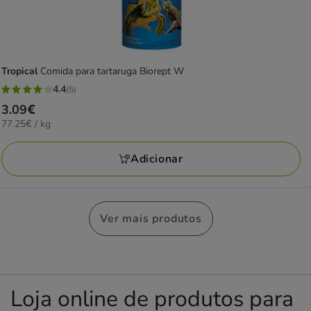
Tropical
Comida para tartaruga Biorept W
4.4
(5)
4.4
Preço
3.09€
estrelas
77.25€
77.25€ / kg
3.09€
com
por
5
KG
Adicionar
avaliações
Ver mais produtos
Loja online de produtos para