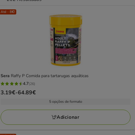
Até - 8€!
Sera
Raffy P Comida para tartarugas aquáticas
4.7
(26)
4.7
Preço
3.19€
-
64.89€
estrelas
de
com
5 opções de formato
3.19€
26
a
avaliações
Adicionar
64.89€