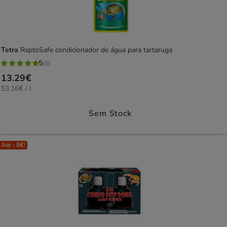
Tetra
ReptoSafe condicionador de água para tartaruga
5
(5)
5
Preço
13.29€
estrelas
53.16€
53.16€ / l
13.29€
com
por
5
L
Sem Stock
avaliações
Até - 8€!