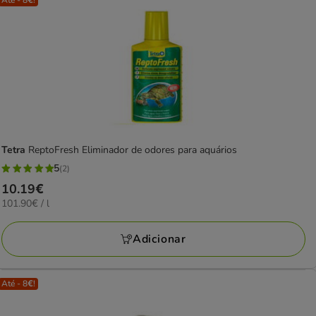
Até - 8€!
Tetra
ReptoFresh Eliminador de odores para aquários
5
(2)
5
Preço
10.19€
estrelas
101.90€
101.90€ / l
10.19€
com
por
2
L
Adicionar
avaliações
Até - 8€!