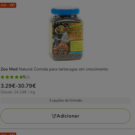
Até - 8€!
Zoo Med
Natural Comida para tartarugas em crescimento
5
(3)
5
Preço
3.29€
-
30.79€
estrelas
24.24€
Desde 24.24€ / kg
de
com
por
3.29€
3 opções de formato
3
KG
a
avaliações
30.79€
Adicionar