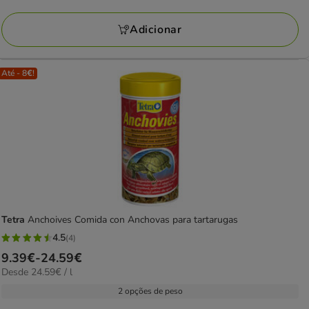
11.49€
Adicionar
Até - 8€!
Tetra
Anchoives Comida con Anchovas para tartarugas
4.5
(4)
4.5
Preço
9.39€
-
24.59€
estrelas
24.59€
Desde 24.59€ / l
de
com
por
9.39€
2 opções de peso
4
L
a