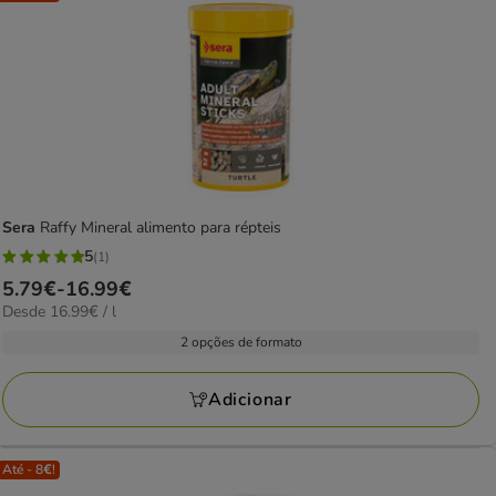
Sera
Raffy Mineral alimento para répteis
5
(1)
5
Preço
5.79€
-
16.99€
estrelas
16.99€
Desde 16.99€ / l
de
com
por
5.79€
2 opções de formato
1
L
a
avaliações
16.99€
Adicionar
Até - 8€!