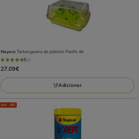
Nayeco
Tartarugueira de plástico Pacific de
5
(1)
5
Preço
27.09€
estrelas
27.09€
com
Adicionar
1
avaliações
Até - 8€!