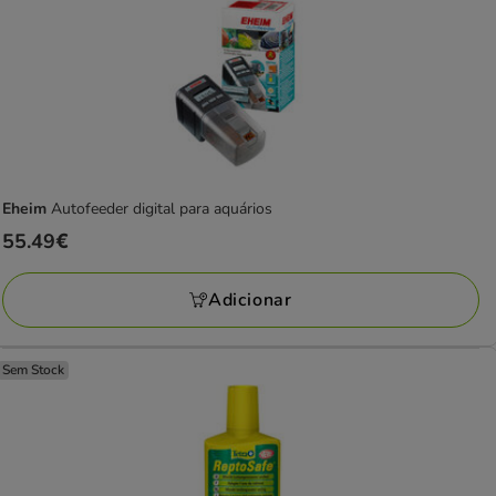
Eheim
Autofeeder digital para aquários
Preço
55.49€
55.49€
Adicionar
Sem Stock