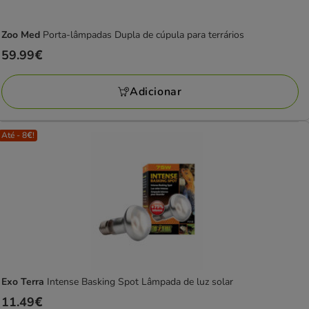
Zoo Med
Porta-lâmpadas Dupla de cúpula para terrários
Preço
59.99€
59.99€
Adicionar
Até - 8€!
Exo Terra
Intense Basking Spot Lâmpada de luz solar
Preço
11.49€